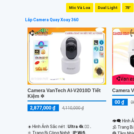
Mic Và Loa
Dual Light
78°
Lắp Camera Quay Xoay 360
Camera VanTech AI-V2010D Tiết
Camera V
Kiệm ✲
00 ₫
0
2,877,000 ₫
4,110,000 ₫
👁️‍🗨 Hình 
☀️ Hình Ảnh Sắc nét :
Ultra 4k 👍🏾 .
🕉️ Trang B
⚛️ Trang Bị Công Nghệ :
IP Wifi.
🔴 Tầm Nhì