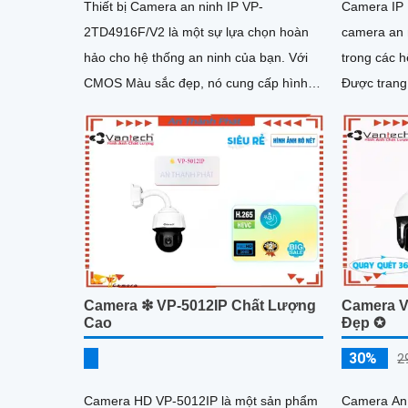
Thiết bị Camera an ninh IP VP-
Camera IP 
2TD4916F/V2 là một sự lựa chọn hoàn
camera an 
hảo cho hệ thống an ninh của bạn. Với
trong các h
CMOS Màu sắc đẹp, nó cung cấp hình
Được trang
ảnh sáng đẹp cả ban ngày và ban đêm
Ethernet (P
với công nghệ hồng ngoại 400m
Camera ❇ VP-5012IP Chất Lượng
Camera V
Cao
Đẹp ✪
30%
2
Camera HD VP-5012IP là một sản phẩm
Camera An 