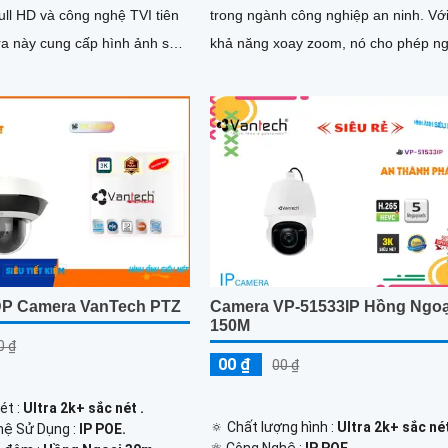
ull HD và công nghệ TVI tiên
trong ngành công nghiệp an ninh. Với
khả năng xoay zoom, nó cho phép n
 lượng màu sắc...
dùng giám sát các khu vực rộng lớn 
cách linh hoạt
P Camera VanTech PTZ
Camera VP-51533IP Hồng Ngoạ
150M
0 ₫
00 ₫
00 ₫
ét :
Ultra 2k+ sắc nét .
🔅 Chất lượng hình :
Ultra 2k+ sắc nét
ệ Sử Dụng :
IP POE.