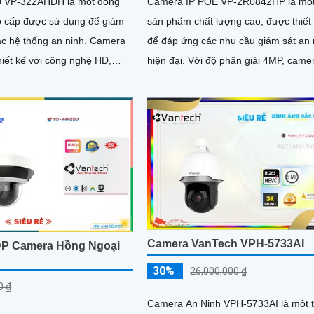
 VP-322AHDH là một dòng
Camera IP POE VP-2R0842HP là mộ
 cấp được sử dụng để giám
sản phẩm chất lượng cao, được thiết
 hệ thống an ninh. Camera
để đáp ứng các nhu cầu giám sát an 
hiết kế với công nghệ HD,
hiện đại. Với độ phân giải 4MP, camera
nh ảnh sắc nét và chất lượng
này cung cấp hình ảnh sắc nét và chi 
giúp bạn quan sát mọi sự kiện một c
rõ ràng
Camera VanTech VPH-5733AI
P Camera Hồng Ngoại
30%
26,000,000 ₫
0 ₫
Camera An Ninh VPH-5733AI là một t