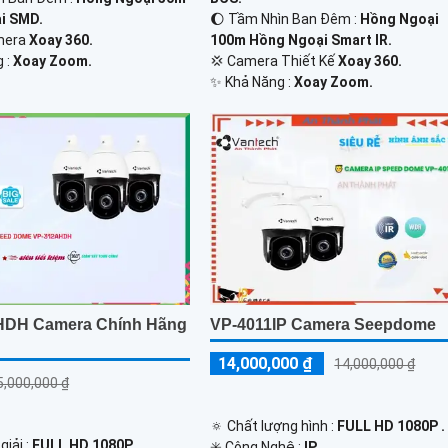
i SMD.
🌔 Tầm Nhìn Ban Đêm :
Hồng Ngoại
amera
Xoay 360.
100m Hồng Ngoại Smart IR.
g :
Xoay Zoom.
💢 Camera Thiết Kế
Xoay 360.
️✨ Khả Năng :
Xoay Zoom.
HDH Camera Chính Hãng
VP-4011IP Camera Seepdome
14,000,000 ₫
14,000,000 ₫
5,000,000 ₫
🔅 Chất lượng hình :
FULL HD 1080P .
giải :
FULL HD 1080P .
✳️ Công Nghệ :
IP.