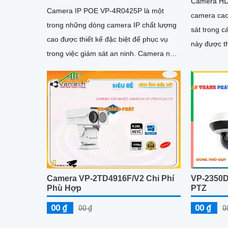
Camera HD
Camera IP POE VP-4R0425P là một
camera cao
trong những dòng camera IP chất lượng
sát trong các
cao được thiết kế đặc biệt để phục vụ
này được t
trong việc giám sát an ninh. Camera này
mang lại hì
được trang bị công nghệ Power...
cao
Camera VP-2TD4916F/V2 Chi Phí
VP-2350D
Phù Hợp
PTZ
00 ₫
00 ₫
00 ₫
0