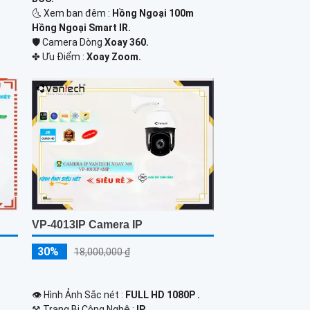
🌜 Xem ban đêm :
Hồng Ngoại 100m
Hồng Ngoại Smart IR.
🛡 Camera Dòng
Xoay 360.
️✤ Ưu Điểm :
Xoay Zoom.
VP-4013IP Camera IP
30%
18,000,000 ₫
👁 Hình Ảnh Sắc nét :
FULL HD 1080P .
⚒ Trang Bị Công Nghệ :
IP.