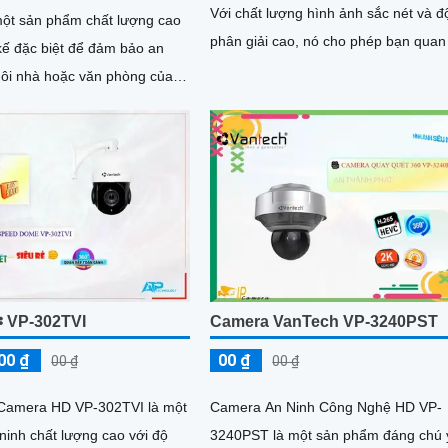
Với chất lượng hình ảnh sắc nét và đ
một sản phẩm chất lượng cao
phân giải cao, nó cho phép bạn quan
kế đặc biệt để đảm bảo an
và ghi lại mọi chi tiết một cách rõ ràn
gôi nhà hoặc văn phòng của
nh ảnh rõ ràng và sắc nét
 VP-302TVI
Camera VanTech VP-3240PST
00 ₫
00 ₫
00 ₫
00 ₫
Camera HD VP-302TVI là một
Camera An Ninh Công Nghệ HD VP-
ninh chất lượng cao với độ
3240PST là một sản phẩm đáng chú 