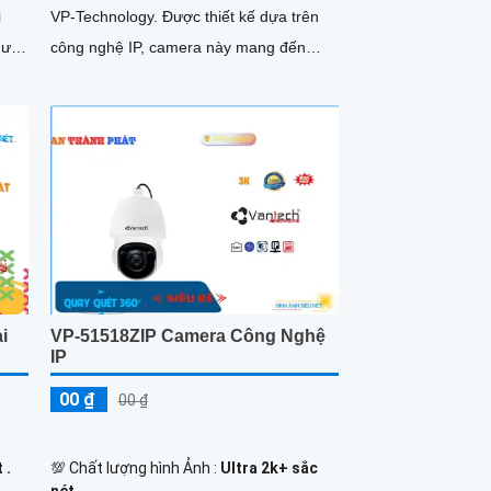
VP-Technology. Được thiết kế dựa trên
gười
công nghệ IP, camera này mang đến
một
những tính năng mạnh mẽ và độ tin cậy
cao trong việc giám sát và bảo vệ an
ninh
i
VP-51518ZIP Camera Công Nghệ
IP
00 ₫
00 ₫
 .
💯 Chất lượng hình Ảnh :
Ultra 2k+ sắc