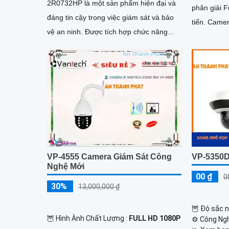
2R0732HP là một sản phẩm hiện đại và
phân giải F
đáng tin cậy trong việc giám sát và bảo
tiến. Camera này cung cấp hình ảnh sắc
vệ an ninh. Được tích hợp chức năng
nét và chất
Xoay Zoom, camera này cho phép người
dùng xem đối tượng từ xa một cách dễ
dàng
VP-4555 Camera Giám Sát Công
VP-5350D
Nghệ Mới
00 ₫
0
30%
13,000,000 ₫
🦉 Độ sắc n
🦉 Hình Ành Chất Lượng :
FULL HD 1080P
⚙ Công Ngh