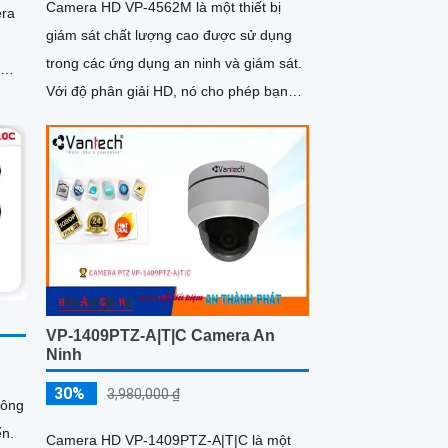
Camera HD VP-4562M là một thiết bị
era
giám sát chất lượng cao được sử dụng
trong các ứng dụng an ninh và giám sát.
h
Với độ phân giải HD, nó cho phép bạn
ng
thu lại hình ảnh và video rõ nét và chi tiết
VP-1409PTZ-A|T|C Camera An
Ninh
30%
3,980,000 ₫
hông
ến.
Camera HD VP-1409PTZ-A|T|C là một