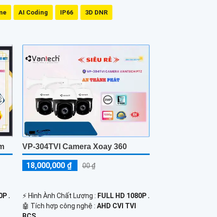
me
AI Coding
IP66
3D DNR
om
VP-304TVI Camera Xoay 360
18,000,000 ₫
00 ₫
P .
️⚡ Hình Ành Chất Lượng :
FULL HD 1080P .
🤖️ Tích hợp công nghệ :
AHD CVI TVI
BCS.