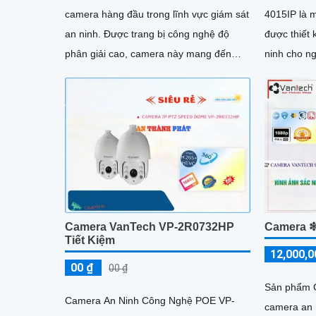
camera hàng đầu trong lĩnh vực giám sát
4015IP là 
an ninh. Được trang bị công nghệ độ
được thiết 
phân giải cao, camera này mang đến
ninh cho n
hình ảnh sắc nét, chi tiết và chất lượng
bạn. Với độ phân giải 4 megapixel, nó
hơn bao giờ hết
cung cấp hì
Camera VanTech VP-2R0732HP
Camera ❇
Tiết Kiệm
12,000,0
00 ₫
00 ₫
Sản phẩm 
Camera An Ninh Công Nghệ POE VP-
camera an 