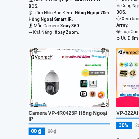
⚛️ Công Ng
BCS.
BCS.
🌛 Tầm Nhìn Ban Đêm :
Hồng Ngoại 70m
💥 Xem ban
Hồng Ngoại Smart IR.
Array.
🗜️ Mẫu Camera
Xoay 360.
💎 Loại Ca
️⇝ Khả Năng :
Xoay Zoom.
️➲ Ưu Điểm 
Camera VP-4R0425P Hồng Ngoại
VP-322A
IP
30%
2
00 ₫
00 ₫