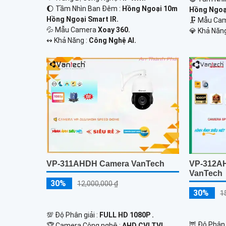
🌔 Tầm Nhìn Ban Đêm :
Hồng Ngoại 10m
Hồng Ngoạ
Hồng Ngoại Smart IR.
🗜️ Mẫu C
💦 Mẫu Camera
Xoay 360.
️💎 Khả Năn
️↭ Khả Năng :
Công Nghệ AI.
VP-311AHDH Camera VanTech
VP-312A
VanTech
30%
12,000,000 ₫
30%
1
💯 Độ Phân giải :
FULL HD 1080P .
🦉 Độ Phân 
🏆 Camera Công nghệ :
AHD CVI TVI