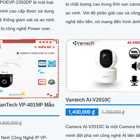
POEVP-2350DP là một loại
bị chất lượng cao trong lĩnh vực cam
ninh cao cấp được sử dụng
an ninh. Với độ phân giải cao và công
ệ thống giám sát và an ninh.
nghệ tiên tiến, nó mang đến hình ản
 bị công nghệ Power over
sắc nét và chất lượng video chất lượ
OE), camera có khả...
cao
Vantech AI-V2010C
anTech VP-4015IP Mẫu
1,400,000 ₫
1,700,000 ₫
9,800,000 ₫
Camera AI-V2010C là một Camera t
minh đột phá với công nghệ AI tiên ti
Ninh Công Nghệ IP VP-