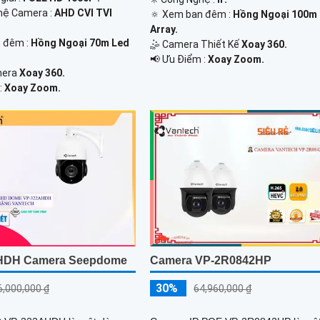
hệ Camera :
AHD CVI TVI
🔅 Xem ban đêm :
Hồng Ngoại 100m
Array.
 đêm :
Hồng Ngoại 70m Led
🤹 Camera Thiết Kế
Xoay 360.
️📢 Ưu Điểm :
Xoay Zoom.
mera
Xoay 360.
:
Xoay Zoom.
HDH Camera Seepdome
Camera VP-2R0842HP
30%
6,000,000 ₫
64,960,000 ₫