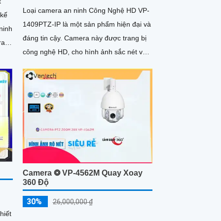
t
Loại camera an ninh Công Nghệ HD VP-
 kế
1409PTZ-IP là một sản phẩm hiện đại và
ninh
đáng tin cậy. Camera này được trang bị
công nghệ HD, cho hình ảnh sắc nét và
tiết,
rõ ràng
ách
Camera ❂ VP-4562M Quay Xoay
360 Độ
30%
26,000,000 ₫
hiết