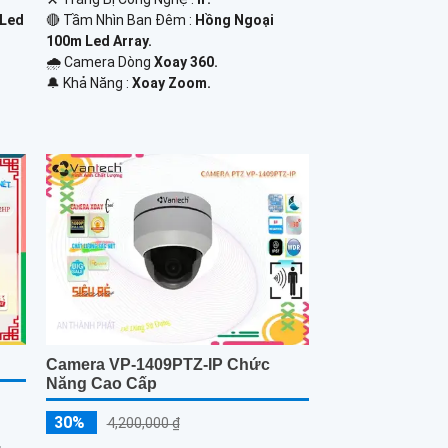
 Led
🔴 Tầm Nhìn Ban Đêm :
Hồng Ngoại
100m Led Array.
🌧️ Camera Dòng
Xoay 360.
️🔔 Khả Năng :
Xoay Zoom.
Camera VP-1409PTZ-IP Chức
Năng Cao Cấp
30%
4,200,000 ₫