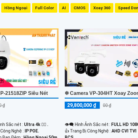
Hồng Ngoại
Full Color
AI
CMOS
Xoay 360
Speed Do
P-21518ZIP Siêu Nét
❇ Camera VP-304HT Xoay Zo
29,800,000 ₫
0 ₫
00 ₫
Ảnh Sắc nét :
Ultra 4k 👍🏾 .
👁️‍🗨 Hình Ảnh Sắc nét :
FULL HD 1080
ị Công Nghệ :
IP POE.
👍 Trang Bị Công Nghệ :
AHD CVI TVI
n Ban Đêm :
Hồng Ngoại 50m
BCS.