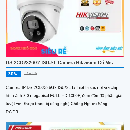
DS-2CD2326G2-ISU/SL Camera Hikvision Có Mic
30%
Liên Hệ
Camera IP DS-2CD2326G2-ISU/SL là thiết bị sắc nét với chip
hình ảnh 2.0 megapixel FULL HD 1080P, đem đến độ phân giải
tuyệt vời. Được trang bị công nghệ Chống Ngược Sáng
DWDR...