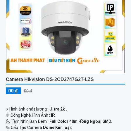
Camera Hikvision DS-2CD2747G2T-LZS
00 ₫
00 ₫
️⚡ Hình ảnh chất lượng :
Ultra 2k .
⚛️ Công Nghệ Hình Ảnh :
IP.
🌜 Tầm Nhìn Ban Đêm :
Full Color 40m Hồng Ngoại SMD.
🔩 Cấu Tạo Camera
Dome Kim loại.