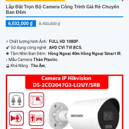
Lắp Đặt Trọn Bộ Camera Công Trình Giá Rẻ Chuyên
Ban Đêm
6,032,000 ₫
8,400,000 ₫
️⚡ Chất lượng hình Ảnh :
FULL HD 1080P .
🌠 Sử dụng công nghệ :
AHD CVI TVI BCS.
❃ Tầm Nhìn Ban Đêm :
Hồng Ngoại 40m Hồng Ngoại Smart IR.
↕️ Mẫu Camera
Thân Plastic.
️🔮 Khả Năng :
Thu Âm.