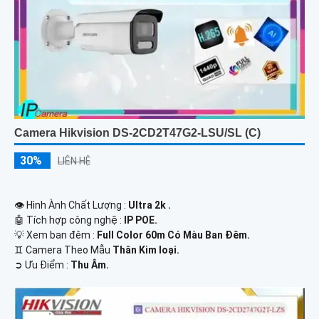
Camera Hikvision DS-2CD2T47G2-LSU/SL (C)
30%
LIÊN HỆ
👁 Hình Ành Chất Lượng :
Ultra 2k .
🤖️ Tích hợp công nghệ :
IP POE.
💡 Xem ban đêm :
Full Color 60m Có Màu Ban Ðêm.
♊ Camera Theo Mẫu
Thân Kim loại.
️➲ Ưu Điểm :
Thu Âm.