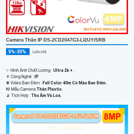
Camera Thân IP DS-2CD2047G3-LI2UY/SRB
5%-35%
Liên Hệ
✨ Hình Ành Chất Lượng :
Ultra 2k + .
⚜️ Công Nghệ :
IP.
❃ Video Ban Đêm :
Full Color 40m Có Màu Ban Ðêm.
🎼️ Mẫu Camera
Thân Plastic.
️📡 Tích Hợp :
Thu Âm Và Loa.