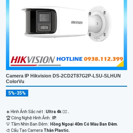
Camera IP Hikvision DS-2CD2T87G2P-LSU-SLHUN
ColorVu
5%-35%
☀️ Hình Ảnh Sắc nét :
Ultra 4k 👍🏾 .
🏆 Công Nghệ Hình Ảnh :
IP.
💡 Tầm Nhìn Ban Đêm :
Hồng Ngoại 40m Có Màu Ban Ðêm.
🎨 Cấu Tạo Camera
Thân Plastic.