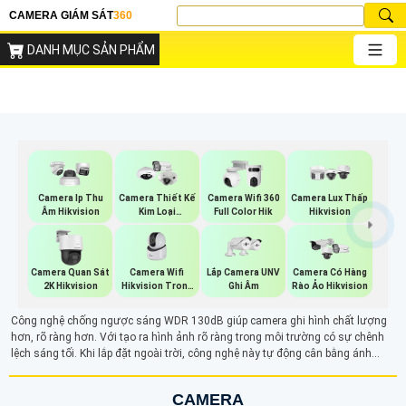
CAMERA GIÁM SÁT
360
DANH MỤC SẢN PHẨM
Camera Ip Thu
Camera Thiết Kế
Camera Wifi 360
Camera Lux Thấp
Âm Hikvision
Kim Loại
Full Color Hik
Hikvision
Hikvision
Camera Wifi
Lắp Camera UNV
Camera Quan Sát
Camera Có Hàng
Hikvision Trong
Ghi Âm
2K Hikvision
Rào Ảo Hikvision
Nhà
Công nghệ chống ngược sáng WDR 130dB giúp camera ghi hình chất lượng
hơn, rõ ràng hơn. Với tạo ra hình ảnh rõ ràng trong môi trường có sự chênh
lệch sáng tối. Khi lắp đặt ngoài trời, công nghệ này tự động cân bằng ánh
sáng giữa các vùng ánh sáng giúp hình ảnh giám sát hài hòa hơn
CAMERA