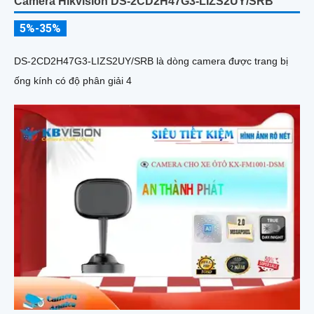
Camera Hikvision DS-2CD2H47G3-LIZS2UY/SRB
5%-35%
DS-2CD2H47G3-LIZS2UY/SRB là dòng camera được trang bị
ống kính có độ phân giải 4