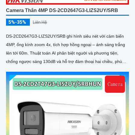
Camera Thân 4MP DS-2CD2647G3-LIZS2UY/SRB
5%-35%
Liên Hệ
DS-2CD2647G3-LIZS2UY/SRB ghi hình siêu nét với cảm biến
4MP, ống kính zoom 4x, tích hợp hồng ngoại – ánh sáng trắng
lên tới 60m. Thuật toán AI phân biệt người và phương tiện,
chống ngược sáng 130dB và hỗ trợ đàm thoại hai chiều, phù
hợp giám sát ngoài trời chống nước IP67