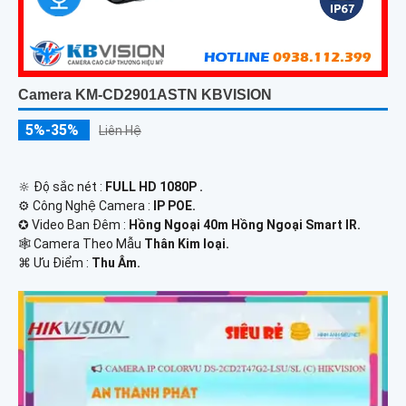
Camera KM-CD2901ASTN KBVISION
5%-35%
Liên Hệ
🔆 Độ sắc nét :
FULL HD 1080P .
⚙ Công Nghệ Camera :
IP POE.
✪ Video Ban Đêm :
Hồng Ngoại 40m Hồng Ngoại Smart IR.
🕸️ Camera Theo Mẫu
Thân Kim loại.
️⌘ Ưu Điểm :
Thu Âm.