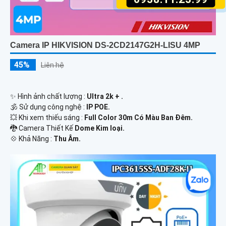
Camera IP HIKVISION DS-2CD2147G2H-LISU 4MP
45%
Liên hệ
✨ Hình ảnh chất lượng :
Ultra 2k + .
🕉️ Sử dụng công nghệ :
IP POE.
💥 Khi xem thiếu sáng :
Full Color 30m Có Màu Ban Ðêm.
🐉️ Camera Thiết Kế
Dome Kim loại.
️💠 Khả Năng :
Thu Âm.