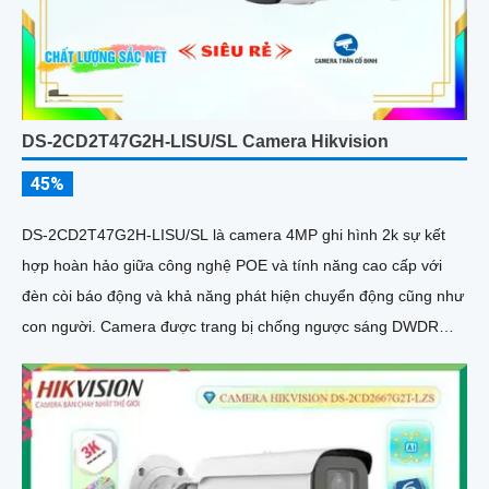
DS-2CD2T47G2H-LISU/SL Camera Hikvision
45%
DS-2CD2T47G2H-LISU/SL là camera 4MP ghi hình 2k sự kết
hợp hoàn hảo giữa công nghệ POE và tính năng cao cấp với
đèn còi báo động và khả năng phát hiện chuyển động cũng như
con người. Camera được trang bị chống ngược sáng DWDR
130db cho hình ảnh rõ nét ở mọi điều kiện ánh sáng