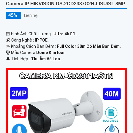
Camera IP HIKVISION DS-2CD2387G2H-LISU/SL 8MP
45%
Liên hệ
🦉 Hình Ành Chất Lượng :
Ultra 4k 👍🏾 .
🕉️ Công Nghệ :
IP POE.
🔦 Khoảng Cách Ban Đêm :
Full Color 30m Có Màu Ban Ðêm.
🐉️ Mẫu Camera
Dome Kim loại.
️🔔 Tích Hợp :
Thu Âm Và Loa.