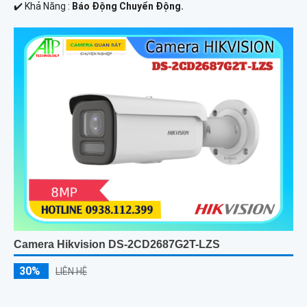
️✔️ Khả Năng :
Báo Động Chuyển Động.
Camera Hikvision DS-2CD2687G2T-LZS
30%
LIÊN HỆ