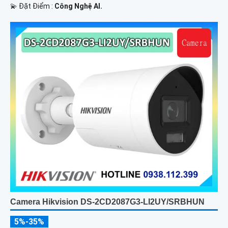
️💫 Đặt Điểm :
Công Nghệ AI.
Camera Hikvision DS-2CD2087G3-LI2UY/SRBHUN
5%-35%