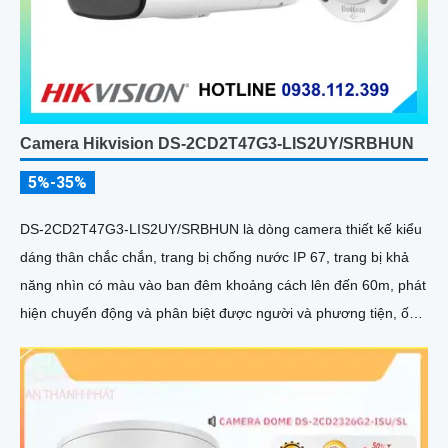
Camera Hikvision DS-2CD2T47G3-LIS2UY/SRBHUN
5%-35%
DS-2CD2T47G3-LIS2UY/SRBHUN là dòng camera thiết kế kiểu
dáng thân chắc chắn, trang bị chống nước IP 67, trang bị khả
năng nhìn có màu vào ban đêm khoảng cách lên đến 60m, phát
hiện chuyển động và phân biệt được người và phương tiện, ống
kính 4