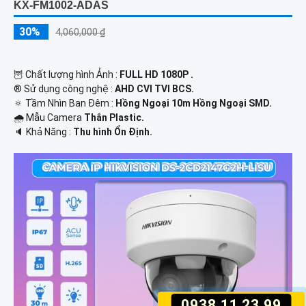
KX-FM1002-ADAS
30%
4,060,000 ₫
🦉 Chất lượng hình Ảnh :
FULL HD 1080P .
®️ Sử dụng công nghệ :
AHD CVI TVI BCS.
🔅 Tầm Nhìn Ban Đêm :
Hồng Ngoại 10m Hồng Ngoại SMD.
🌧️ Mẫu Camera
Thân Plastic.
️🔈 Khả Năng :
Thu hình Ổn Định.
0938.11.23.99