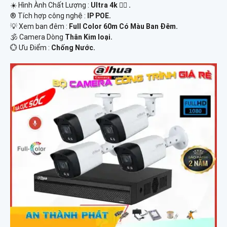
☀️ Hình Ành Chất Lượng :
Ultra 4k 👍🏾 .
®️ Tích hợp công nghệ :
IP POE.
💡 Xem ban đêm :
Full Color 60m Có Màu Ban Ðêm.
🕉️ Camera Dòng
Thân Kim loại.
️💮 Ưu Điểm :
Chống Nước.