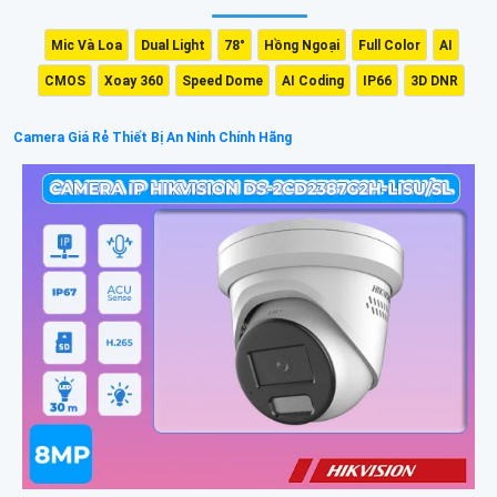
Mic Và Loa
Dual Light
78°
Hồng Ngoại
Full Color
AI
CMOS
Xoay 360
Speed Dome
AI Coding
IP66
3D DNR
Camera Giá Rẻ Thiết Bị An Ninh Chính Hãng