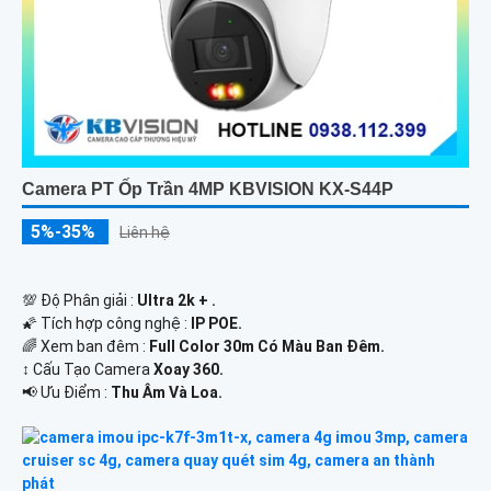
Camera PT Ốp Trần 4MP KBVISION KX-S44P
5%-35%
Liên hệ
💯 Độ Phân giải :
Ultra 2k + .
🌠 Tích hợp công nghệ :
IP POE.
🌈 Xem ban đêm :
Full Color 30m Có Màu Ban Ðêm.
↕️ Cấu Tạo Camera
Xoay 360.
️📢 Ưu Điểm :
Thu Âm Và Loa.