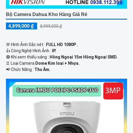
Bộ Camera Dahua Kho Hàng Giá Rẻ
4,899,000 ₫
8,999,000 ₫
💯 Hình Ảnh Sắc nét :
FULL HD 1080P .
👍 Công Nghệ Hình Ảnh :
IP.
🔴 Khi xem thiếu sáng :
Hồng Ngoại 15m Hồng Ngoại SMD.
♊ Loại Camera
Dome Kim loại + Nhựa.
️📢 Chức Năng :
Thu Âm.