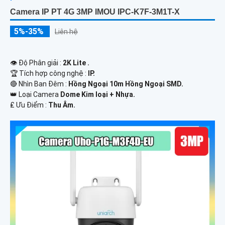
Camera IP PT 4G 3MP IMOU IPC-K7F-3M1T-X
5%-35%
Liên hệ
👁 Độ Phân giải :
2K Lite .
🏆 Tích hợp công nghệ :
IP.
🔴 Nhìn Ban Đêm :
Hồng Ngoại 10m Hồng Ngoại SMD.
👑 Loại Camera
Dome Kim loại + Nhựa.
️₤ Ưu Điểm :
Thu Âm.