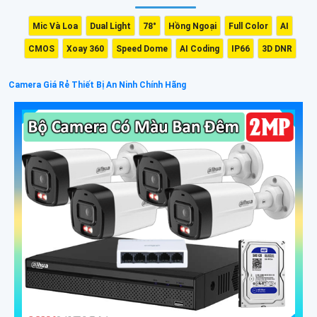
Mic Và Loa
Dual Light
78°
Hồng Ngoại
Full Color
AI
CMOS
Xoay 360
Speed Dome
AI Coding
IP66
3D DNR
Camera Giá Rẻ Thiết Bị An Ninh Chính Hãng