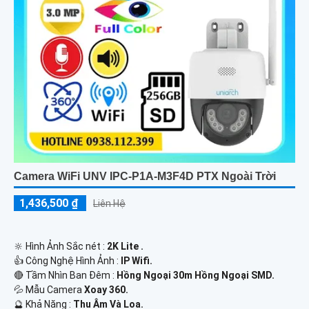
Camera WiFi UNV IPC-P1A-M3F4D PTX Ngoài Trời
1,436,500 ₫
Liên Hệ
🔆 Hình Ảnh Sắc nét :
2K Lite .
👍 Công Nghệ Hình Ảnh :
IP Wifi.
🔴 Tầm Nhìn Ban Đêm :
Hồng Ngoại 30m Hồng Ngoại SMD.
💦 Mẫu Camera
Xoay 360.
️🔮 Khả Năng :
Thu Âm Và Loa.