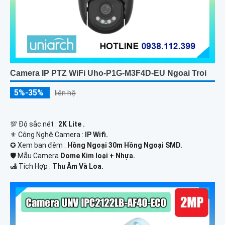
Camera IP PTZ WiFi Uho-P1G-M3F4D-EU Ngoai Troi
5%-35%
liên hệ
💯 Độ sắc nét :
2K Lite .
⚜️ Công Nghệ Camera :
IP Wifi.
✪ Xem ban đêm :
Hồng Ngoại 30m Hồng Ngoại SMD.
🛡 Mẫu Camera
Dome Kim loại + Nhựa.
️🛃 Tích Hợp :
Thu Âm Và Loa.