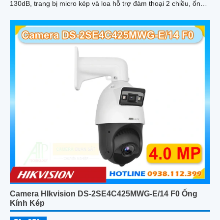
130dB, trang bị micro kép và loa hỗ trợ đàm thoại 2 chiều, ống
kính 4
Camera HIkvision DS-2SE4C425MWG-E/14 F0 Ống
Kính Kép