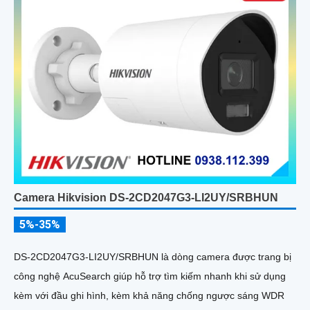
Camera Hikvision DS-2CD2047G3-LI2UY/SRBHUN
5%-35%
DS-2CD2047G3-LI2UY/SRBHUN là dòng camera được trang bị
công nghệ AcuSearch giúp hỗ trợ tìm kiếm nhanh khi sử dụng
kèm với đầu ghi hình, kèm khả năng chống ngược sáng WDR