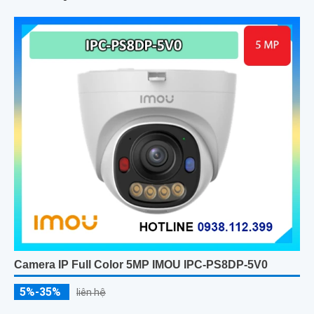
Camera IP Full Color 5MP IMOU IPC-PS8DP-5V0
5%-35%
liên hệ