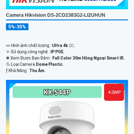
Camera Hikvision DS-2CD2383G2-LI2UHUN
5%-35%
️👀 Hình ảnh chất lượng :
Ultra 4k 👍🏾 .
⚛️ Sử dụng công nghệ :
IP POE.
❃ Xem Được Ban Đêm :
Full Color 30m Hồng Ngoại Smart IR.
💦 Loại Camera
Dome Plastic.
️ƒ Khả Năng :
Thu Âm.