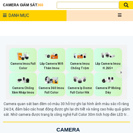
CAMERA GIÁM SÁT
360
DANH MỤC
Camera Imou Full
Lắp Camera Wifi
Camera Imou
Lắp Camera Imou
Color
Thân Imou
Chống Trộm
H.265+
Camera IP Không
Camera Chống
Camera 360 Imou
Camera Ip Dome
Dây
Xâm Nhập Imou
Full Color
Full Color Hik
Camera quan sát ban đêm có màu 30 hỗ trợ ghi lại hình ảnh màu sắc rõ ràng
24/24, đảm bảo các hoạt động được ghi lại chi tiết và nâng cao hiệu quả giám
sát. Nhờ camera được trang bị công nghệ Full Color 30m tích hợp đèn LED trợ
sáng hỗ trợ ánh sáng cho camera để ghi lại các hoạt động rõ ràng vào ban
đêm dễ dàng
CAMERA