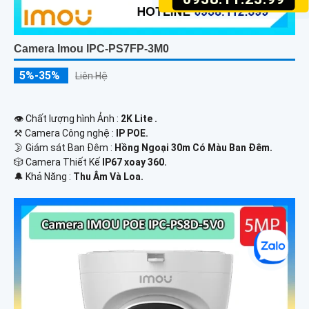
Camera Imou IPC-PS7FP-3M0
5%-35%
Liên Hệ
👁 Chất lượng hình Ảnh :
2K Lite .
⚒ Camera Công nghệ :
IP POE.
🌛 Giám sát Ban Đêm :
Hồng Ngoại 30m Có Màu Ban Ðêm.
🎲 Camera Thiết Kế
IP67 xoay 360.
️🔔 Khả Năng :
Thu Âm Và Loa.