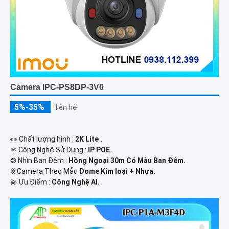
Camera IPC-PS8DP-3V0
5%-35%
liên hệ
️👀 Chất lượng hình :
2K Lite .
⚛️ Công Nghệ Sử Dụng :
IP POE.
❂ Nhìn Ban Đêm :
Hồng Ngoại 30m Có Màu Ban Ðêm.
⛓ Camera Theo Mẫu
Dome Kim loại + Nhựa.
️💫 Ưu Điểm :
Công Nghệ AI.