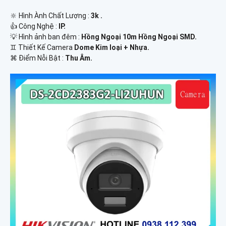
🔆 Hình Ành Chất Lượng :
3k .
👍 Công Nghệ :
IP.
💡 Hình ảnh ban đêm :
Hồng Ngoại 10m Hồng Ngoại SMD.
♊ Thiết Kế Camera
Dome Kim loại + Nhựa.
️⌘ Điểm Nỗi Bật :
Thu Âm.