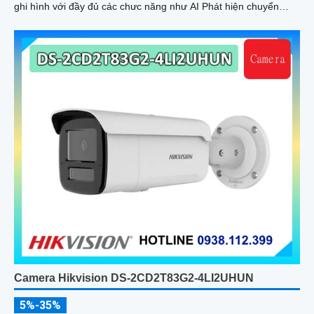
ghi hình với đầy đủ các chưc năng như AI Phát hiện chuyển
động, đàm thoại âm thanh 2 chiều và giám sát có màu vào ban
đêm
Camera Hikvision DS-2CD2T83G2-4LI2UHUN
5%-35%