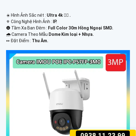
☀️ Hình Ảnh Sắc nét :
Ultra 4k 👍🏾 .
⚜️ Công Nghệ Hình Ảnh :
IP.
🌚 Tầm Xa Ban Đêm :
Full Color 30m Hồng Ngoại SMD.
🌧️ Camera Theo Mẫu
Dome Kim loại + Nhựa.
️↭ Đặt Điểm :
Thu Âm.
0938.11.23.99