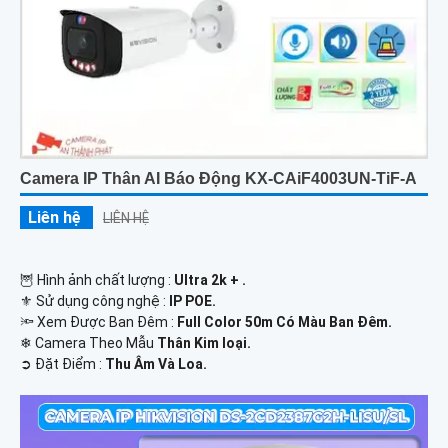
Camera IP Thân AI Báo Động KX-CAiF4003UN-TiF-A
Liên hệ
LIÊN HỆ
🦉 Hình ảnh chất lượng :
Ultra 2k + .
⚜️ Sử dụng công nghệ :
IP POE.
🔦 Xem Được Ban Đêm :
Full Color 50m Có Màu Ban Ðêm.
❄ Camera Theo Mẫu
Thân Kim loại.
️➲ Đặt Điểm :
Thu Âm Và Loa.