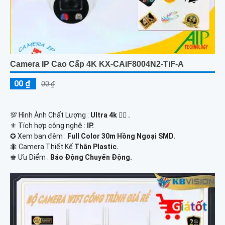
Camera IP Cao Cấp 4K KX-CAiF8004N2-TiF-A
00 ₫
00 ₫
💯 Hình Ành Chất Lượng :
Ultra 4k 👍🏾 .
⚜️ Tích hợp công nghệ :
IP.
✪ Xem ban đêm :
Full Color 30m Hồng Ngoại SMD.
🐜 Camera Thiết Kế
Thân Plastic.
️♚ Ưu Điểm :
Báo Động Chuyển Động.