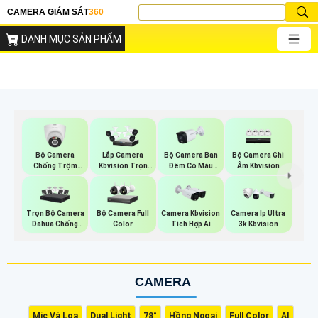
CAMERA GIÁM SÁT
360
DANH MỤC SẢN PHẨM
Bộ Camera
Bộ Camera Ban
Bộ Camera Ghi
Lắp Camera
Chống Trộm
Đêm Có Màu
Âm Kbvision
Kbvision Trọn
Kbvision
Kbvision
Gói
Trọn Bộ Camera
Bộ Camera Full
Camera Kbvision
Camera Ip Ultra
Dahua Chống
Color
Tích Hợp Ai
3k Kbvision
Trộm
CAMERA
Mic Và Loa
Dual Light
78°
Hồng Ngoại
Full Color
AI