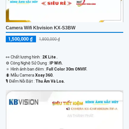
Camera Wifi Kbvision KX-S3BW
1,500,000 ₫
1,800,000 ₫
️👀 Chất lượng hình :
2K Lite .
⚙ Công Nghệ Sử Dụng :
IP Wifi.
🔅 Hình ảnh ban đêm :
Full Color 30m ONVIF.
🐜 Mẫu Camera
Xoay 360.
️🎙 Điểm Nỗi Bật :
Thu Âm Và Loa.