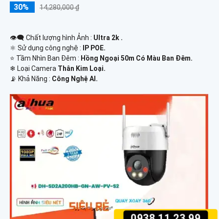
30%
14,280,000 ₫
👁️‍🗨 Chất lượng hình Ảnh :
Ultra 2k .
⚛️ Sử dụng công nghệ :
IP POE.
⭐ Tầm Nhìn Ban Đêm :
Hồng Ngoại 50m Có Màu Ban Đêm.
❄ Loại Camera
Thân Kim Loại.
️📡 Khả Năng :
Công Nghệ AI.
0938.11.23.99