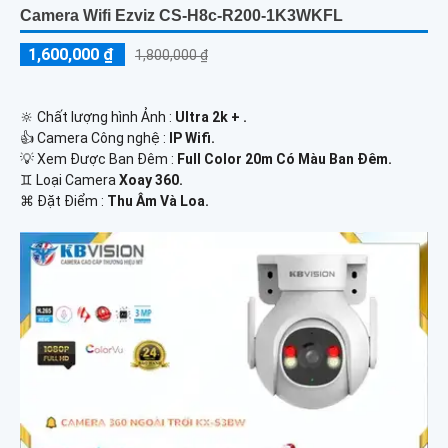
Camera Wifi Ezviz CS-H8c-R200-1K3WKFL
1,600,000 ₫
1,800,000 ₫
🔆 Chất lượng hình Ảnh :
Ultra 2k + .
👍 Camera Công nghệ :
IP Wifi.
💡 Xem Được Ban Đêm :
Full Color 20m Có Màu Ban Ðêm.
♊ Loại Camera
Xoay 360.
️⌘ Đặt Điểm :
Thu Âm Và Loa.