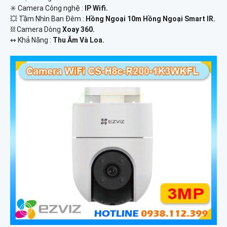
✳️ Camera Công nghệ :
IP Wifi.
💥 Tầm Nhìn Ban Đêm :
Hồng Ngoại 10m Hồng Ngoại Smart IR.
⛓ Camera Dòng
Xoay 360.
️↭ Khả Năng :
Thu Âm Và Loa.