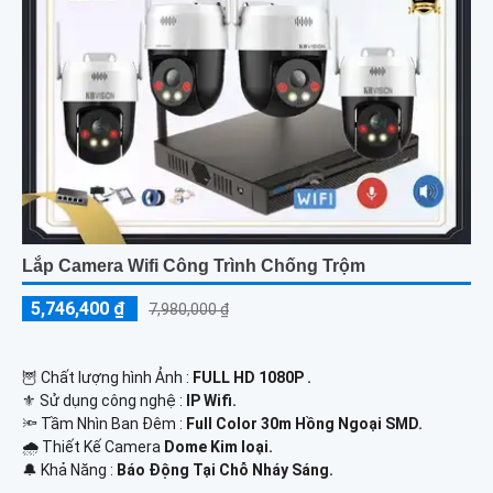
Lắp Camera Wifi Công Trình Chống Trộm
5,746,400 ₫
7,980,000 ₫
🦉 Chất lượng hình Ảnh :
FULL HD 1080P .
⚜️ Sử dụng công nghệ :
IP Wifi.
🔦 Tầm Nhìn Ban Đêm :
Full Color 30m Hồng Ngoại SMD.
🌧️ Thiết Kế Camera
Dome Kim loại.
️🔔 Khả Năng :
Báo Động Tại Chỗ Nháy Sáng.