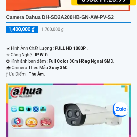
Camera Dahua DH-SD2A200HB-GN-AW-PV-S2
1,400,000 ₫
1,700,000 ₫
☀️ Hình Ành Chất Lượng :
FULL HD 1080P .
✳️ Công Nghệ :
IP Wifi.
✪ Hình ảnh ban đêm :
Full Color 30m Hồng Ngoại SMD.
🌧️ Camera Theo Mẫu
Xoay 360.
️ƒ Ưu Điểm :
Thu Âm.