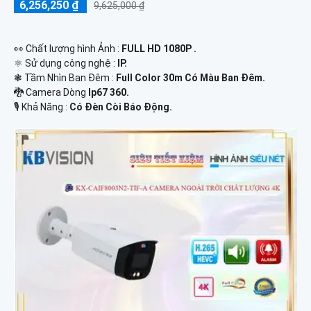
6,256,250 ₫
9,625,000 ₫
️👀 Chất lượng hình Ảnh :
FULL HD 1080P .
⚛️ Sử dụng công nghệ :
IP.
❃ Tầm Nhìn Ban Đêm :
Full Color 30m Có Màu Ban Ðêm.
🐉️ Camera Dòng
Ip67 360.
️🎙 Khả Năng :
Có Ðèn Còi Báo Động.