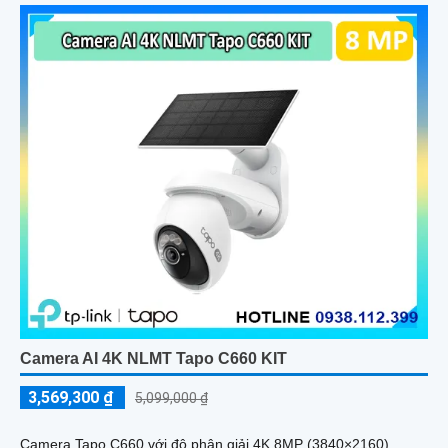
Camera AI 4K NLMT Tapo C660 KIT
3,569,300 ₫
5,099,000 ₫
Camera Tapo C660 với độ phân giải 4K 8MP (3840×2160),