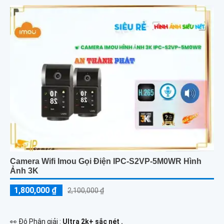
Camera Wifi Imou Gọi Điện IPC-S2VP-5M0WR Hình
Ảnh 3K
1,800,000 ₫
2,100,000 ₫
️👀 Độ Phân giải :
Ultra 2k+ sắc nét .