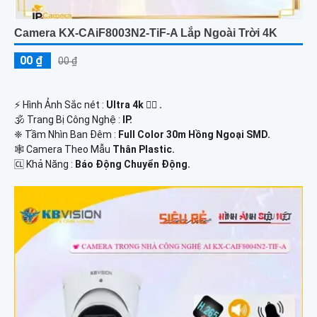
Camera KX-CAiF8003N2-TiF-A Lắp Ngoài Trời 4K
00 ₫
00 ₫
️⚡ Hình Ảnh Sắc nét :
Ultra 4k 👍🏾 .
🕉️ Trang Bị Công Nghệ :
IP.
❈ Tầm Nhìn Ban Đêm :
Full Color 30m Hồng Ngoại SMD.
🕸️ Camera Theo Mẫu
Thân Plastic.
️🆑 Khả Năng :
Báo Động Chuyển Động.