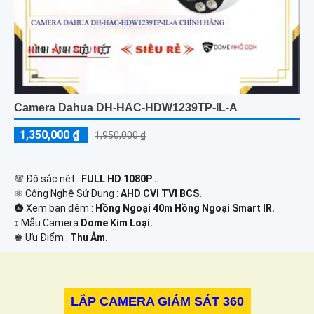
Camera Dahua DH-HAC-HDW1239TP-IL-A
1,350,000 ₫
1,950,000 ₫
💯 Độ sắc nét :
FULL HD 1080P .
⚛️ Công Nghệ Sử Dụng :
AHD CVI TVI BCS.
🌚 Xem ban đêm :
Hồng Ngoại 40m Hồng Ngoại Smart IR.
↕️ Mẫu Camera
Dome Kim Loại.
️♚ Ưu Điểm :
Thu Âm.
LẮP CAMERA GIÁM SÁT 360