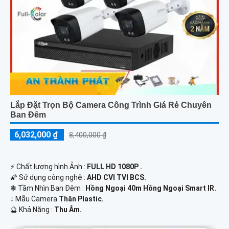
Lắp Đặt Trọn Bộ Camera Công Trình Giá Rẻ Chuyên
Ban Đêm
6,032,000 ₫
8,400,000 ₫
️⚡ Chất lượng hình Ảnh :
FULL HD 1080P .
🌠 Sử dụng công nghệ :
AHD CVI TVI BCS.
❃ Tầm Nhìn Ban Đêm :
Hồng Ngoại 40m Hồng Ngoại Smart IR.
↕️ Mẫu Camera
Thân Plastic.
️🔮 Khả Năng :
Thu Âm.