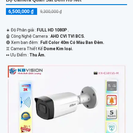
6,500,000 ₫
9,300,000 ₫
☀️ Độ Phân giải :
FULL HD 1080P .
🤖️ Công Nghệ Camera :
AHD CVI TVI BCS.
🔴 Xem ban đêm :
Full Color 40m Có Màu Ban Ðêm.
♊ Camera Thiết Kế
Dome Kim loại.
️↭ Ưu Điểm :
Thu Âm.