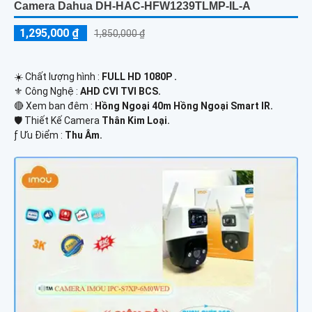
Camera Dahua DH-HAC-HFW1239TLMP-IL-A
1,295,000 ₫
1,850,000 ₫
☀️ Chất lượng hình :
FULL HD 1080P .
⚜️ Công Nghệ :
AHD CVI TVI BCS.
🔴 Xem ban đêm :
Hồng Ngoại 40m Hồng Ngoại Smart IR.
🛡 Thiết Kế Camera
Thân Kim Loại.
️ƒ Ưu Điểm :
Thu Âm.