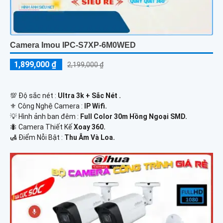
Camera Imou IPC-S7XP-6M0WED
1,899,000 ₫
2,199,000 ₫
💯 Độ sắc nét :
Ultra 3k + Sắc Nét .
⚜️ Công Nghệ Camera :
IP Wifi.
💡 Hình ảnh ban đêm :
Full Color 30m Hồng Ngoại SMD.
🐜 Camera Thiết Kế
Xoay 360.
️🛃 Điểm Nỗi Bật :
Thu Âm Và Loa.