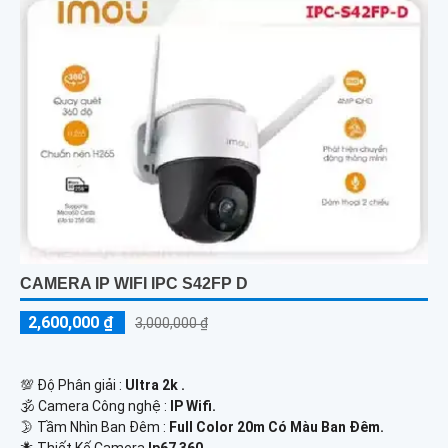
CAMERA IP WIFI IPC S42FP D
2,600,000 ₫
3,000,000 ₫
💯 Độ Phân giải :
Ultra 2k .
🕉️ Camera Công nghệ :
IP Wifi.
🌛 Tầm Nhìn Ban Đêm :
Full Color 20m Có Màu Ban Đêm.
🐜 Thiết Kế Camera
Ip67 360.