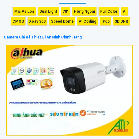
Mic Và Loa
Dual Light
78°
Hồng Ngoại
Full Color
AI
CMOS
Xoay 360
Speed Dome
AI Coding
IP66
3D DNR
Camera Giá Rẻ Thiết Bị An Ninh Chính Hãng