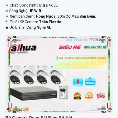
🔅 Chất lượng hình :
Ultra 4k 👍🏾 .
✳️ Công Nghệ :
IP Wifi.
🔅 Xem ban đêm :
Hồng Ngoại 30m Có Màu Ban Đêm.
🔩 Thiết Kế Camera
Thân Plastic.
️♚ Ưu Điểm :
Công Nghệ AI.
Bộ Camera Quan Sát Đêm Rõ Nét