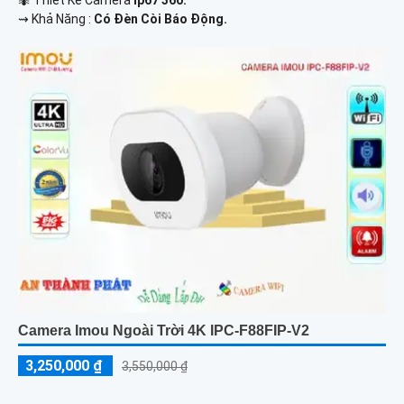
️⇝ Khả Năng :
Có Đèn Còi Báo Động.
Camera Imou Ngoài Trời 4K IPC-F88FIP-V2
3,250,000 ₫
3,550,000 ₫