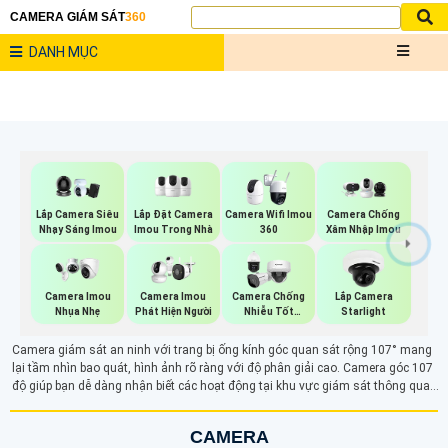
CAMERA GIÁM SÁT
360
DANH MỤC
Lắp Đặt Camera
Lắp Camera Siêu
Camera Wifi Imou
Camera Chống
Imou Trong Nhà
Nhạy Sáng Imou
360
Xâm Nhập Imou
Camera Imou
Camera Imou
Camera Chống
Lắp Camera
Nhụa Nhẹ
Phát Hiện Người
Nhiễu Tốt
Starlight
Vantech
Camera giám sát an ninh với trang bị ống kính góc quan sát rộng 107° mang
lại tầm nhìn bao quát, hình ảnh rõ ràng với độ phân giải cao. Camera góc 107
độ giúp bạn dễ dàng nhận biết các hoạt động tại khu vực giám sát thông qua
điện thoại máy tính từ xa
CAMERA