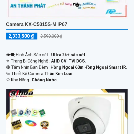
Camera KX-C5015S-M IP67
2,333,500 ₫
3,590,000 ₫
👁️‍🗨 Hình Ảnh Sắc nét :
Ultra 2k+ sắc nét .
⚜️ Trang Bị Công Nghệ :
AHD CVI TVI BCS.
🔴 Tầm Nhìn Ban Đêm :
Hồng Ngoại 60m Hồng Ngoại Smart IR.
🔩 Thiết Kế Camera
Thân Kim Loại.
️💠 Khả Năng :
Chống Nước.