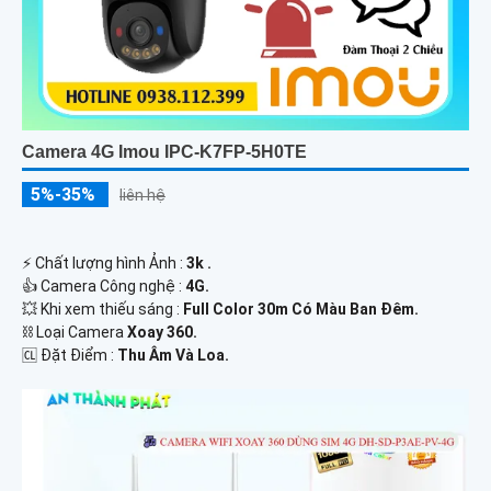
Camera 4G Imou IPC-K7FP-5H0TE
5%-35%
liên hệ
️⚡ Chất lượng hình Ảnh :
3k .
👍 Camera Công nghệ :
4G.
💥 Khi xem thiếu sáng :
Full Color 30m Có Màu Ban Ðêm.
⛓ Loại Camera
Xoay 360.
️🆑 Đặt Điểm :
Thu Âm Và Loa.