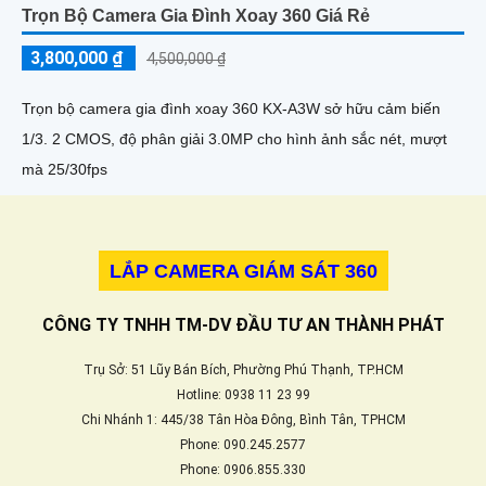
Trọn Bộ Camera Gia Đình Xoay 360 Giá Rẻ
3,800,000 ₫
4,500,000 ₫
Trọn bộ camera gia đình xoay 360 KX-A3W sở hữu cảm biến
1/3. 2 CMOS, độ phân giải 3.0MP cho hình ảnh sắc nét, mượt
mà 25/30fps
LẮP CAMERA GIÁM SÁT 360
CÔNG TY TNHH TM-DV ĐẦU TƯ AN THÀNH PHÁT
Trụ Sở: 51 Lũy Bán Bích, Phường Phú Thạnh, TP.HCM
Hotline: 0938 11 23 99
Chi Nhánh 1: 445/38 Tân Hòa Đông, Bình Tân, TPHCM
Phone: 090.245.2577
Phone: 0906.855.330