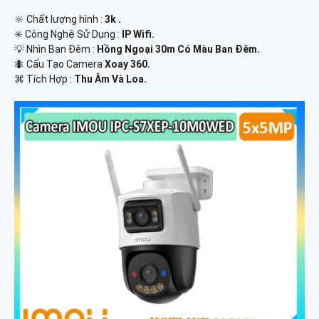
🔆 Chất lượng hình :
3k .
✳️ Công Nghệ Sử Dụng :
IP Wifi.
💡 Nhìn Ban Đêm :
Hồng Ngoại 30m Có Màu Ban Ðêm.
🐜 Cấu Tạo Camera
Xoay 360.
️⌘ Tích Hợp :
Thu Âm Và Loa.