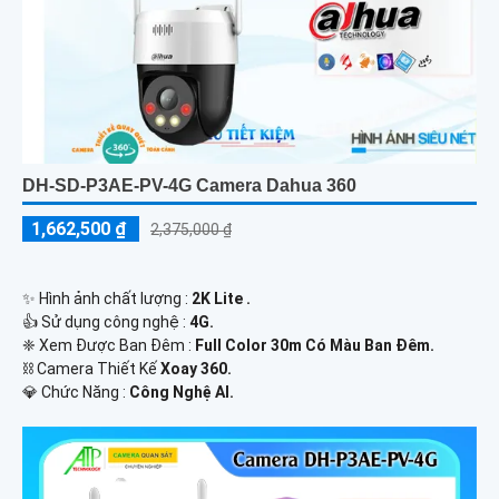
DH-SD-P3AE-PV-4G Camera Dahua 360
1,662,500 ₫
2,375,000 ₫
✨ Hình ảnh chất lượng :
2K Lite .
👍 Sử dụng công nghệ :
4G.
❈ Xem Được Ban Đêm :
Full Color 30m Có Màu Ban Ðêm.
⛓ Camera Thiết Kế
Xoay 360.
️💎 Chức Năng :
Công Nghệ AI.