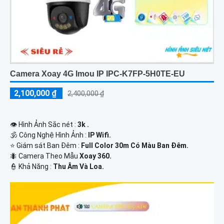
Camera Xoay 4G Imou IP IPC-K7FP-5H0TE-EU
2,100,000 ₫
2,400,000 ₫
👁 Hình Ảnh Sắc nét :
3k .
🕉️ Công Nghệ Hình Ảnh :
IP Wifi.
⭐ Giám sát Ban Đêm :
Full Color 30m Có Màu Ban Ðêm.
🐜 Camera Theo Mẫu
Xoay 360.
️👮 Khả Năng :
Thu Âm Và Loa.