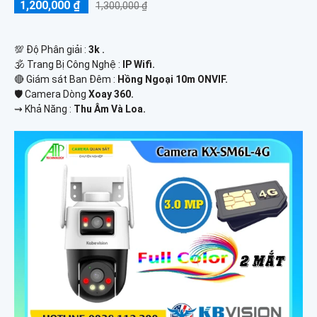
1,200,000 ₫
1,300,000 ₫
💯 Độ Phân giải :
3k .
🕉️ Trang Bị Công Nghệ :
IP Wifi.
🔴 Giám sát Ban Đêm :
Hồng Ngoại 10m ONVIF.
🛡 Camera Dòng
Xoay 360.
️⇝ Khả Năng :
Thu Âm Và Loa.