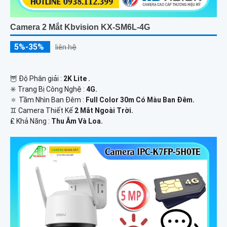
Camera 2 Mắt Kbvision KX-SM6L-4G
5%-35%
liên hệ
🦉 Độ Phân giải :
2K Lite .
✳️ Trang Bị Công Nghệ :
4G.
🔅 Tầm Nhìn Ban Đêm :
Full Color 30m Có Màu Ban Ðêm.
♊ Camera Thiết Kế
2 Mắt Ngoài Trời.
️₤ Khả Năng :
Thu Âm Và Loa.