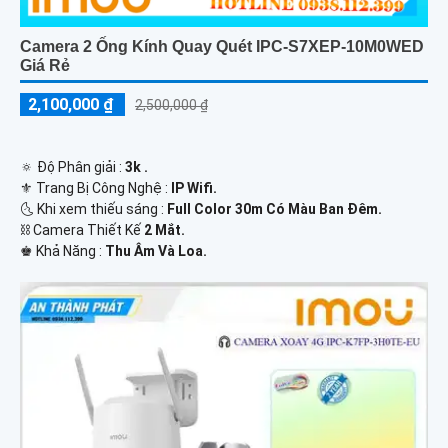
Camera 2 Ống Kính Quay Quét IPC-S7XEP-10M0WED
Giá Rẻ
2,100,000 ₫
2,500,000 ₫
🔅 Độ Phân giải :
3k .
⚜️ Trang Bị Công Nghệ :
IP Wifi.
🌜 Khi xem thiếu sáng :
Full Color 30m Có Màu Ban Ðêm.
⛓ Camera Thiết Kế
2 Mắt.
️♚ Khả Năng :
Thu Âm Và Loa.