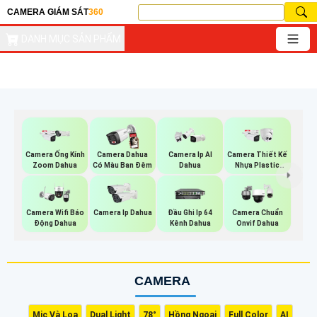
CAMERA GIÁM SÁT
360
DANH MỤC SẢN PHẨM
Camera Ống Kính
Camera Dahua
Camera Ip AI
Camera Thiết Kế
Zoom Dahua
Có Màu Ban Đêm
Dahua
Nhựa Plastic
Dahua
Camera Wifi Báo
Camera Ip Dahua
Đầu Ghi Ip 64
Camera Chuẩn
Động Dahua
Kênh Dahua
Onvif Dahua
CAMERA
Mic Và Loa
Dual Light
78°
Hồng Ngoại
Full Color
AI