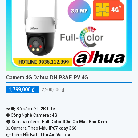
Camera 4G Dahua DH-P3AE-PV-4G
1,799,000 ₫
2,200,000 ₫
👁️‍🗨 Độ sắc nét :
2K Lite .
®️ Công Nghệ Camera :
4G.
🌚 Xem ban đêm :
Full Color 30m Có Màu Ban Ðêm.
♊ Camera Theo Mẫu
IP67 xoay 360.
️ლ Điểm Nỗi Bật :
Thu Âm Và Loa.