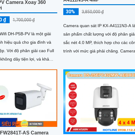
V Camera Xoay 360
i
30%
3,850,000 ₫
0 ₫
1,700,000 ₫
Camera quan sát IP KX-A4111N3-A l
Wifi DH-P5B-PV là một giải
sản phẩm chất lượng với độ phân giả
h hiệu quả cho gia đình và
sắc nét 4.0 MP, thích hợp cho các cô
i cao Full
trình với mức giá phải chăng. Camera
 không dây tiện lợi, và khả
được trang bị công nghệ Chống...
sát trong ánh sáng yếu,
p bạn theo dõi mọi góc cạnh
õ ràng
HFW2841T-AS Camera