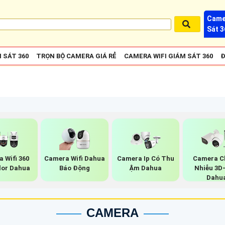
Came
Sát 3
 SÁT 360
TRỌN BỘ CAMERA GIÁ RẺ
CAMERA WIFI GIÁM SÁT 360
Đ
 Wifi 360
Camera Wifi Dahua
Camera Ip Có Thu
Camera C
olor Dahua
Báo Động
Ậm Dahua
Nhiễu 3D
Dahu
CAMERA