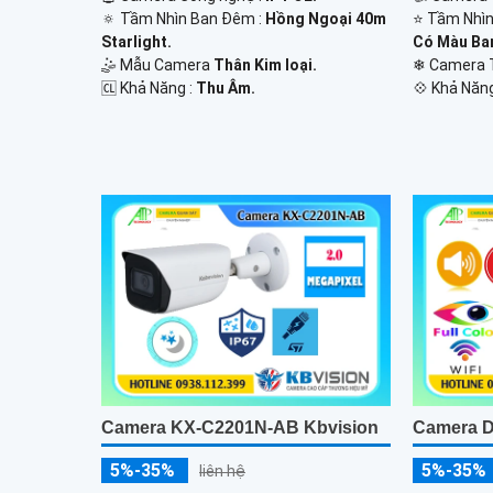
🔅 Tầm Nhìn Ban Đêm :
Hồng Ngoại 40m
⭐ Tầm Nhìn
Starlight.
Có Màu Ba
🤹 Mẫu Camera
Thân Kim loại.
❄ Camera 
️🆑 Khả Năng :
Thu Âm.
️💠 Khả Năn
Camera KX-C2201N-AB Kbvision
Camera 
5%-35%
5%-35%
liên hệ