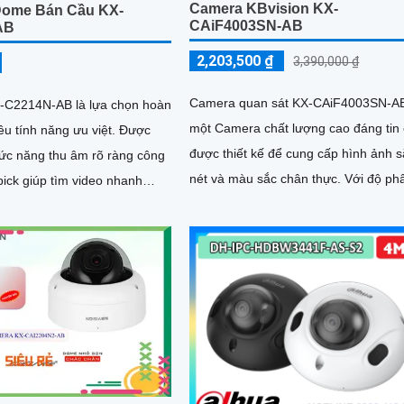
Camera KBvision KX-
Dome Bán Cầu KX-
CAiF4003SN-AB
AB
2,203,500 ₫
3,390,000 ₫
Camera quan sát KX-CAiF4003SN-AB
-C2214N-AB là lựa chọn hoàn
một Camera chất lượng cao đáng tin 
 tính năng ưu việt. Được
được thiết kế để cung cấp hình ảnh 
hức năng thu âm rõ ràng công
nét và màu sắc chân thực. Với độ phân
ick giúp tìm video nhanh
giải cao và góc nhìn...