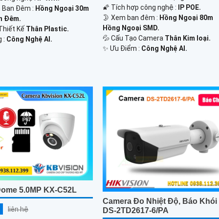
🌠 Tích hợp công nghệ :
IP POE.
 Ban Đêm :
Hồng Ngoại 30m
🌛 Xem ban đêm :
Hồng Ngoại 80m
n Ðêm.
Hồng Ngoại SMD.
Thiết Kế
Thân Plastic.
💦 Cấu Tạo Camera
Thân Kim loại.
g :
Công Nghệ AI.
️✨ Ưu Điểm :
Công Nghệ AI.
Dome 5.0MP KX-C52L
Camera Đo Nhiệt Độ, Báo Khói
liên hệ
DS-2TD2617-6/PA