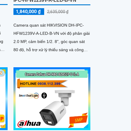
IPC-HFW1239V-A-LED-B-VN
1,840,000 ₫
2,635,000 ₫
à
Camera quan sát HIKVISION DH-IPC-
i
HFW1239V-A-LED-B-VN với độ phân giải
ng
2.0 MP, cảm biến 1/2. 8", góc quan sát
80 độ, hỗ trợ xử lý thiếu sáng và công
nghệ AGC