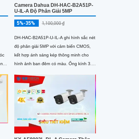
Camera Dahua DH-HAC-B2A51P-
U-IL-A Độ Phân Giải 5MP
5%-35%
1,100,000 ₫
DH-HAC-B2A51P-U-IL-A ghi hình sắc nét
độ phân giải 5MP với cảm biến CMOS,
kết hợp ánh sáng kép thông minh cho
óc
hình ảnh ban đêm có màu. Ống kính 3.
ong
6mm góc rộng 92°, tích hợp mic...