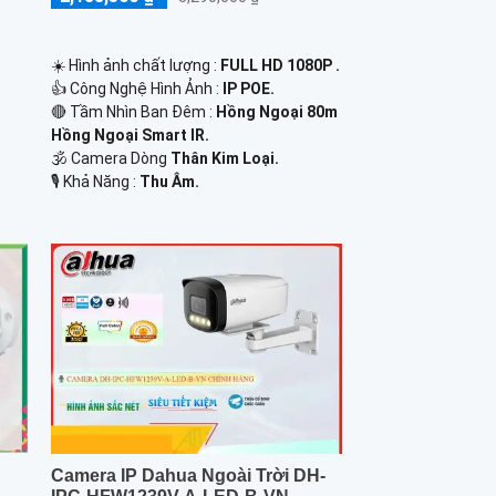
☀️ Hình ảnh chất lượng :
FULL HD 1080P .
👍 Công Nghệ Hình Ảnh :
IP POE.
🔴 Tầm Nhìn Ban Đêm :
Hồng Ngoại 80m
Hồng Ngoại Smart IR.
🕉️ Camera Dòng
Thân Kim Loại.
️🎙 Khả Năng :
Thu Âm.
Camera IP Dahua Ngoài Trời DH-