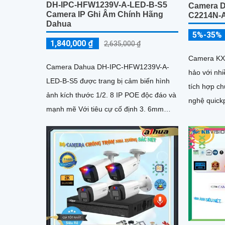
DH-IPC-HFW1239V-A-LED-B-S5
Camera 
Camera IP Ghi Âm Chính Hãng
C2214N-
Dahua
5%-35%
1,840,000 ₫
2,635,000 ₫
Camera KX
Camera Dahua DH-IPC-HFW1239V-A-
hảo với nhiều
LED-B-S5 được trang bị cảm biến hình
tích hợp c
ảnh kích thước 1/2. 8 IP POE độc đáo và
nghệ quickp
mạnh mẽ Với tiêu cự cố định 3. 6mm
chóng
đem lại chất lượng sắc nét FULL HD...