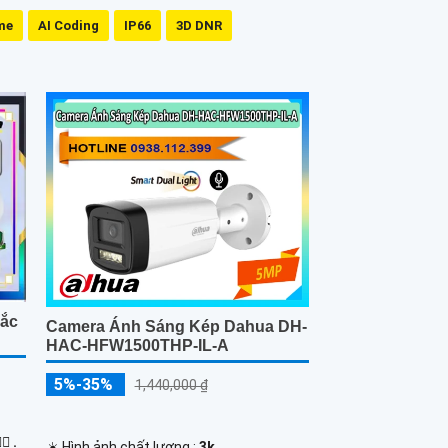
me
AI Coding
IP66
3D DNR
Sắc
Camera Ánh Sáng Kép Dahua DH-
HAC-HFW1500THP-IL-A
5%-35%
1,440,000 ₫
🏾 .
☀️ Hình ảnh chất lượng :
3k .