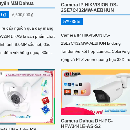
yến Mãi Dahua
Camera IP HIKVISION DS-
2SE7C432MW-AEBHUN
0 ₫
6,600,000 ₫
5%-35%
 rẻ cấp nguồn qua dây mạng
Camera IP HIKVISION DS-
W2841T-AS là sản phẩm chất
2SE7C432MW-AEBHUN là dòng
hình ảnh 8.0MP sắc nét, đặc
TandemVu kết hợp camera ColorVu g
an đêm với hồng ngoại 80m.
rộng và PTZ zoom quang học 32X tr
a trên công nghệ...
cùng một camera. Độ phân giải 4MP
hồng ngoại 200m chuẩn nén H
Camera Dahua DH-IPC-
HFW3441E-AS-S2