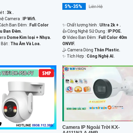
5%-35%
Liên Hệ
ét :
3k .
hệ Camera :
IP Wifi.
Cách Ban Đêm :
Full Color
✨ Chất lượng hình :
Ultra 2k + .
u Ban Ðêm.
👍 Công Nghệ Sử Dụng :
IP POE.
mera
Dome Kim loại + Nhựa.
❂ Video Ban Đêm :
Full Color 40m
 Bật :
Thu Âm Và Loa.
ONVIF.
🤹 Camera Dòng
Thân Plastic.
️✨ Tích Hợp :
Công Nghệ AI.
Camera IP Ngoài Trời KX-
A4111N3-A 4MP