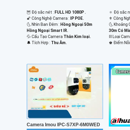
🦉 Độ sắc nét :
FULL HD 1080P .
🔅 Độ sắc n
🌠 Công Nghệ Camera :
IP POE.
⚜️ Công Ng
🌜 Nhìn Ban Đêm :
Hồng Ngoại 50m
🌜 Khoảng 
Hồng Ngoại Smart IR.
30m Có Mà
💦 Cấu Tạo Camera
Thân Kim loại.
⛓ Loại Ca
️🔔 Tích Hợp :
Thu Âm.
️♚ Điểm Nỗi
Camera Imou IPC-S7XP-6M0WED