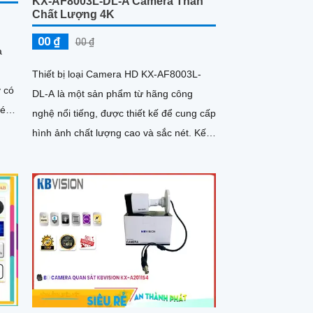
KX-AF8003L-DL-A Camera Thân
Chất Lượng 4K
00 ₫
00 ₫
à
Thiết bị loại Camera HD KX-AF8003L-
DL-A là một sản phẩm từ hãng công
ét
nghệ nổi tiếng, được thiết kế để cung cấp
hình ảnh chất lượng cao và sắc nét. Kết
hợp công nghệ tiên tiến và...