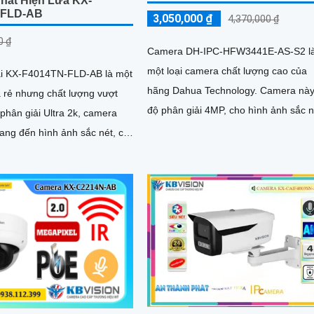
hát Hiện Lửa KX-
-FLD-AB
3,050,000 ₫
4,370,000 ₫
0 ₫
Camera DH-IPC-HFW3441E-AS-S2 l
một loại camera chất lượng cao của
i KX-F4014TN-FLD-AB là một
hãng Dahua Technology. Camera này có
 rẻ nhưng chất lượng vượt
độ phân giải 4MP, cho hình ảnh sắc n
và chi tiết
ng đến hình ảnh sắc nét, chi
àng