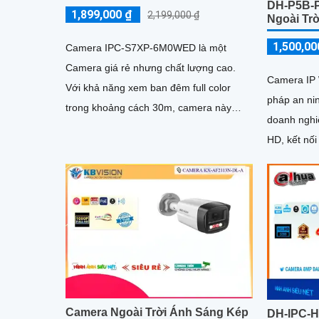
DH-P5B-P
1,899,000 ₫
2,199,000 ₫
Ngoài Trờ
1,500,00
Camera IPC-S7XP-6M0WED là một
Camera giá rẻ nhưng chất lượng cao.
Camera IP 
Với khả năng xem ban đêm full color
pháp an nin
trong khoảng cách 30m, camera này
doanh nghiệp. Với độ phân giả
mang lại hình ảnh sắc nét và chất lượng
HD, kết nối
tốt ngay cả trong điều kiện ánh sáng yếu
năng quan 
camera giú
một cách r
Camera Ngoài Trời Ánh Sáng Kép
DH-IPC-