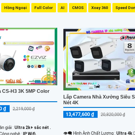
Hồng Ngoại
Full Color
AI
CMOS
Xoay 360
Speed Do
 CS-H3 3K 5MP Color
Lắp Camera Nhà Xưởng Siêu 
Nét 4K
0 ₫
2,219,000 ₫
13,477,600 ₫
20,820,000 ₫
ân giải :
Ultra 2k+ sắc nét .
👁️‍🗨 Hình Ành Chất Lượng :
Ultra 4k 👍
Công nghệ :
IP Wifi.