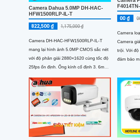
Camera P
F4014TN
Camera Dahua 5.0MP DH-HAC-
HFW1500RLP-IL-T
00 ₫
0
822,500 ₫
1,175,000 ₫
Camera loạ
Camera DH-HAC-HFW1500RLP-IL-T
Camera giá
mang lại hình ảnh 5.0MP CMOS sắc nét
trội. Với độ phân giải Ultra 2k, camera
với độ phân giải 2880×1620 cùng tốc độ
đảm bảo ma
25fps ổn định. Ống kính cố định 3. 6mm
tiết và rõ r
góc nhìn 90