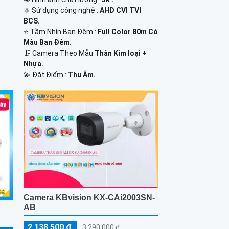
⚛️ Sử dụng công nghệ :
AHD CVI TVI
BCS.
⭐ Tầm Nhìn Ban Đêm :
Full Color 80m Có
Màu Ban Ðêm.
🗜️ Camera Theo Mẫu
Thân Kim loại +
Nhựa.
️💫 Đặt Điểm :
Thu Âm.
Camera KBvision KX-CAi2003SN-
AB
2,138,500 ₫
3,290,000 ₫