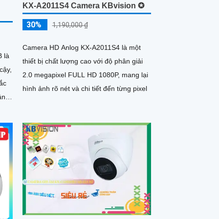
KX-A2011S4 Camera KBvision ✪
30%
1,190,000 ₫
Camera HD Anlog KX-A2011S4 là một
 là
thiết bị chất lượng cao với độ phân giải
cậy,
2.0 megapixel FULL HD 1080P, mang lại
sắc
hình ảnh rõ nét và chi tiết đến từng pixel