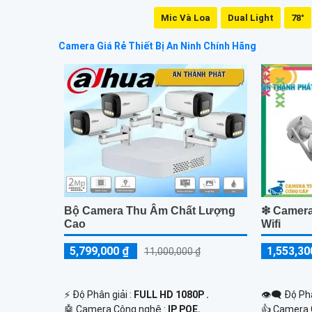
Mic Và Loa
Dual Light
78°
Camera Giá Rẻ Thiết Bị An Ninh Chính Hãng
Bộ Camera Thu Âm Chất Lượng
❇ Camera
Cao
Wifi
5,799,000 ₫
1,553,30
11,000,000 ₫
️⚡ Độ Phân giải :
FULL HD 1080P .
👁️‍🗨 Độ Ph
🤖️ Camera Công nghệ :
IP POE.
👍 Camera 