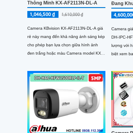
Thông Minh KX-AF2113N-DL-A
Đang Khu
1,046,500 ₫
4,600,00
1,610,000 ₫
Camera KBvision KX-AF2113N-DL-A giá
Camera giá
rẻ này mang đến khả năng ánh sáng kép
DH-IPC-HF
cho phép bạn lựa chọn giữa hình ảnh
lượng với 
đen trắng hoặc màu Camera model KX-
biệt xem b
AF2113N-DL-A đi kèm với tính năng...
Thiết kế dự