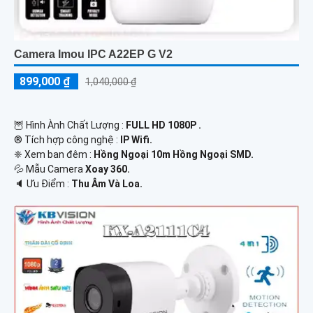
Camera Imou IPC A22EP G V2
899,000 ₫
1,040,000 ₫
🦉 Hình Ành Chất Lượng :
FULL HD 1080P .
®️ Tích hợp công nghệ :
IP Wifi.
❈ Xem ban đêm :
Hồng Ngoại 10m Hồng Ngoại SMD.
💦 Mẫu Camera
Xoay 360.
️🔈 Ưu Điểm :
Thu Âm Và Loa.