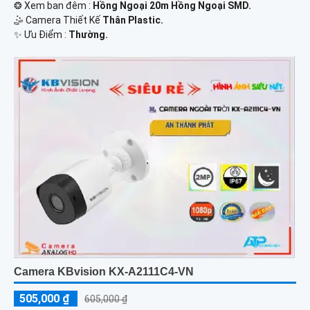
❂ Xem ban đêm :
Hồng Ngoại 20m Hồng Ngoại SMD.
🤹 Camera Thiết Kế
Thân Plastic.
️✨ Ưu Điểm :
Thường.
Camera KBvision KX-A2111C4-VN
505,000 ₫
605,000 ₫