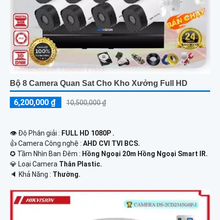
Bộ 8 Camera Quan Sat Cho Kho Xưởng Full HD
6,200,000 ₫
10,500,000 ₫
👁 Độ Phân giải :
FULL HD 1080P .
👍 Camera Công nghệ :
AHD CVI TVI BCS.
✪ Tầm Nhìn Ban Đêm :
Hồng Ngoại 20m Hồng Ngoại Smart IR.
💎 Loại Camera
Thân Plastic.
️🔈 Khả Năng :
Thường.