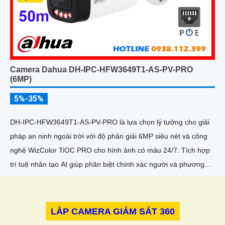
Camera Dahua DH-IPC-HFW3649T1-AS-PV-PRO
(6MP)
5%-35%
DH-IPC-HFW3649T1-AS-PV-PRO là lựa chọn lý tưởng cho giải
pháp an ninh ngoài trời với độ phân giải 6MP siêu nét và công
nghệ WizColor TiOC PRO cho hình ảnh có màu 24/7. Tích hợp
trí tuệ nhân tạo AI giúp phân biệt chính xác người và phương
tiện hỗ trợ đàm thoại hai chiều, ghi hình linh hoạt với khe thẻ
nhớ lên đến 512GB
LẮP CAMERA GIÁM SÁT 360