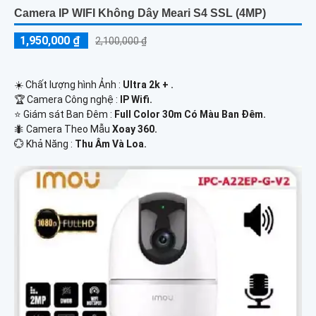
Camera IP WIFI Không Dây Meari S4 SSL (4MP)
1,950,000 ₫
2,100,000 ₫
☀️ Chất lượng hình Ảnh :
Ultra 2k + .
🏆 Camera Công nghệ :
IP Wifi.
⭐ Giám sát Ban Đêm :
Full Color 30m Có Màu Ban Ðêm.
🐜 Camera Theo Mẫu
Xoay 360.
️💮 Khả Năng :
Thu Âm Và Loa.