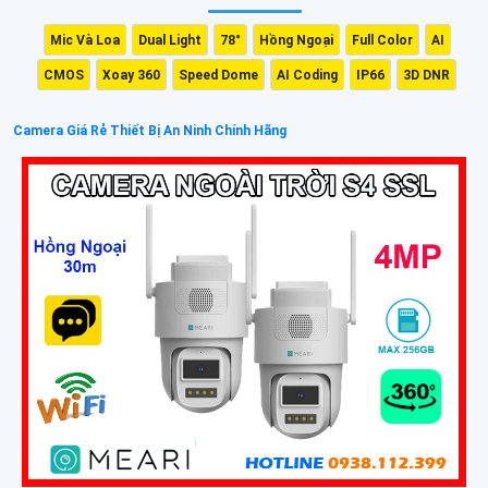
Mic Và Loa
Dual Light
78°
Hồng Ngoại
Full Color
AI
CMOS
Xoay 360
Speed Dome
AI Coding
IP66
3D DNR
Camera Giá Rẻ Thiết Bị An Ninh Chính Hãng