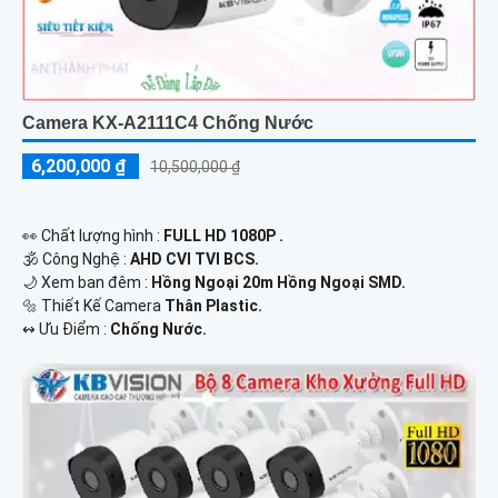
Camera KX-A2111C4 Chống Nước
6,200,000 ₫
10,500,000 ₫
️👀 Chất lượng hình :
FULL HD 1080P .
🕉️ Công Nghệ :
AHD CVI TVI BCS.
🌙 Xem ban đêm :
Hồng Ngoại 20m Hồng Ngoại SMD.
🔩 Thiết Kế Camera
Thân Plastic.
️↭ Ưu Điểm :
Chống Nước.