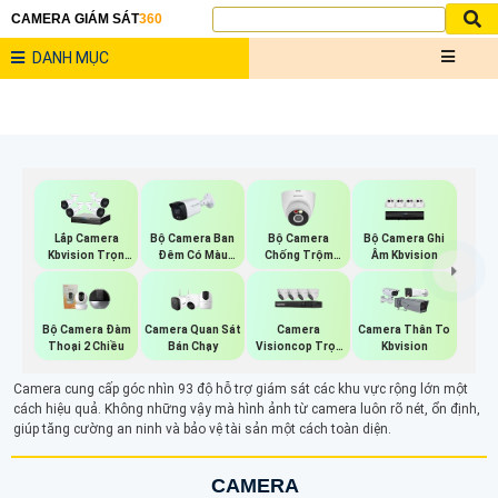
CAMERA GIÁM SÁT
360
DANH MỤC
Bộ Camera Ban
Bộ Camera
Bộ Camera Ghi
Lắp Camera
Đêm Có Màu
Chống Trộm
Âm Kbvision
Kbvision Trọn
Kbvision
Kbvision
Gói
Camera Quan Sát
Camera
Bộ Camera Đàm
Camera Thân To
Bán Chạy
Visioncop Trọn
Thoại 2 Chiều
Kbvision
Bộ
Camera cung cấp góc nhìn 93 độ hỗ trợ giám sát các khu vực rộng lớn một
cách hiệu quả. Không những vậy mà hình ảnh từ camera luôn rõ nét, ổn định,
giúp tăng cường an ninh và bảo vệ tài sản một cách toàn diện.
CAMERA