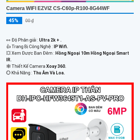
Camera WIFI EZVIZ CS-C60p-R100-8G44WF
45%
00 ₫
️👀 Độ Phân giải :
Ultra 2k + .
👍 Trang Bị Công Nghệ :
IP Wifi.
💥 Xem Được Ban Đêm :
Hồng Ngoại 10m Hồng Ngoại Smart
IR.
🕸️ Thiết Kế Camera
Xoay 360.
️💮 Khả Năng :
Thu Âm Và Loa.