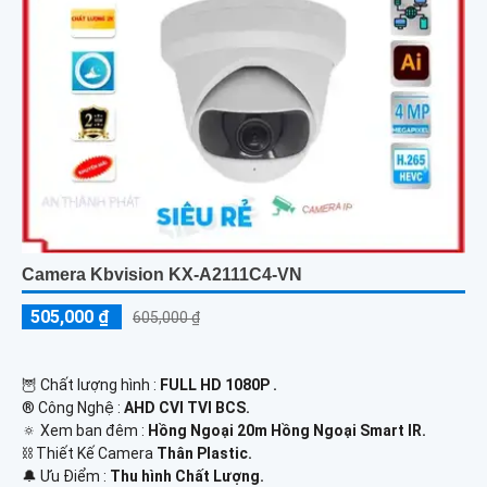
Camera Kbvision KX-A2111C4-VN
505,000 ₫
605,000 ₫
🦉 Chất lượng hình :
FULL HD 1080P .
®️ Công Nghệ :
AHD CVI TVI BCS.
🔅 Xem ban đêm :
Hồng Ngoại 20m Hồng Ngoại Smart IR.
⛓ Thiết Kế Camera
Thân Plastic.
️🔔 Ưu Điểm :
Thu hình Chất Lượng.