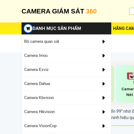
CAMERA GIÁM SÁT
360
DANH MỤC SẢN PHẨM
HÃNG CAM
Bộ camera quan sát
Camera Imou
Camera Ezviz
Camera Dahua
Camera Ultra 2k
Camera Ip Thân
Camer
Dahua
Full Color Dahua
Nét
Camera Kbvision
Camera giám sát với góc quan sát rộng lên đến 99° nhờ ố
Camera Hikvision
thể hỗ trợ bạn dễ dàng theo dõi và quản lý an ninh hiệu 
Camera VisionCop