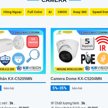
Hồng Ngoại
Full Color
AI
CMOS
Xoay 360
Speed Do
Thân KX-C5205MN
Camera Dome KX-C5204MN
5%-35%
liên hệ
liên hệ
c nét :
3k .
💯 Chất lượng hình :
3k .