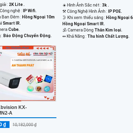
iải :
2K Lite .
☀️ Hình Ảnh Sắc nét :
3k .
Công nghệ :
IP Wifi.
⚒ Công Nghệ Hình Ảnh :
IP POE.
n Ban Đêm :
Hồng Ngoại 10m
🌛 Khi xem thiếu sáng :
Hồng Ngoại 
 Smart IR.
Hồng Ngoại Smart IR.
mera
Cube.
🕉️ Camera Dòng
Thân Kim loại.
 :
Báo Động Chuyển Động.
️↭ Khả Năng :
Thu hình Chất Lượng.
bvision KX-
MN2-A
0 ₫
10,182,000 ₫