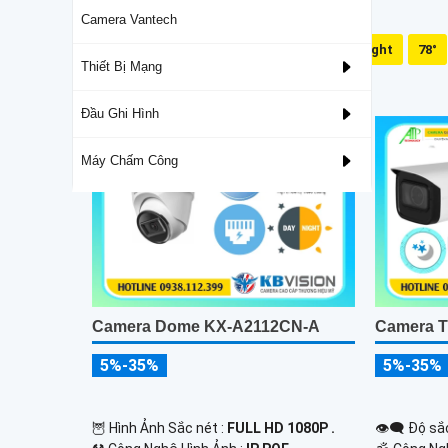
Camera Vantech
Mic Và Loa
Dual Light
78°
Thiết Bị Mạng
Camera Giá Rẻ Thiết Bị An Ninh Chính Hãng
Đầu Ghi Hình
Máy Chấm Công
Camera Dome KX-A2112CN-A
Camera 
5%-35%
5%-35%
🦉 Hình Ảnh Sắc nét :
FULL HD 1080P .
👁️‍🗨 Độ sắ