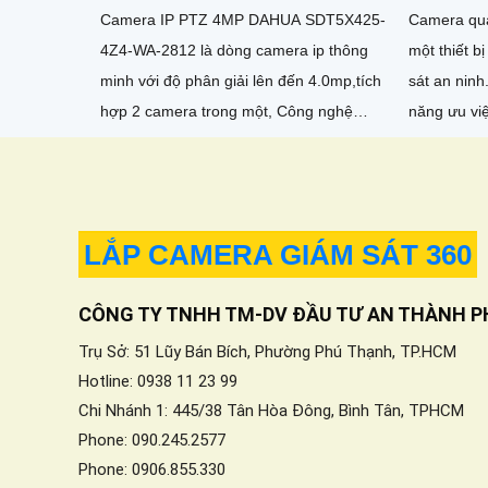
Camera qu
Camera IP PTZ 4MP DAHUA SDT5X425-
một thiết b
4Z4-WA-2812 là dòng camera ip thông
sát an ninh. Camera này có nhiều c
minh với độ phân giải lên đến 4.0mp,tích
năng ưu việt. Ấn tượng ơn với
hợp 2 camera trong một, Công nghệ
thông số là
Startlight với độ nhạy sáng cực thấp
0.001Lux/F1
LẮP CAMERA GIÁM SÁT 360
CÔNG TY TNHH TM-DV ĐẦU TƯ AN THÀNH P
Trụ Sở: 51 Lũy Bán Bích, Phường Phú Thạnh, TP.HCM
Hotline: 0938 11 23 99
Chi Nhánh 1: 445/38 Tân Hòa Đông, Bình Tân, TPHCM
Phone: 090.245.2577
Phone: 0906.855.330