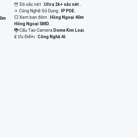
🦉 Độ sắc nét :
Ultra 2k+ sắc nét .
⚛️ Công Nghệ Sử Dụng :
IP POE.
💥 Xem ban đêm :
Hồng Ngoại 40m
60m
Hồng Ngoại SMD.
🐉️ Cấu Tạo Camera
Dome Kim Loại.
️₤ Ưu Điểm :
Công Nghệ AI.