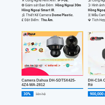
⚒ Công Nghệ Hình Ảnh :
IP POE.
🕉️ Công N
❂ Giám sát Ban Đêm :
Hồng Ngoại 30m
🌛 Hình ản
Hồng Ngoại Smart IR.
Hồng Ngoại
🕉️ Thiết Kế Camera
Dome Plastic.
♊ Mẫu Ca
️₤ Đặt Điểm :
Thu Âm.
️💎 Tích Hợp
Camera Dahua DH-SDT5X425-
DH-C3A C
4Z4-WA-2812
Rẻ
30%
900,000 
liên hệ