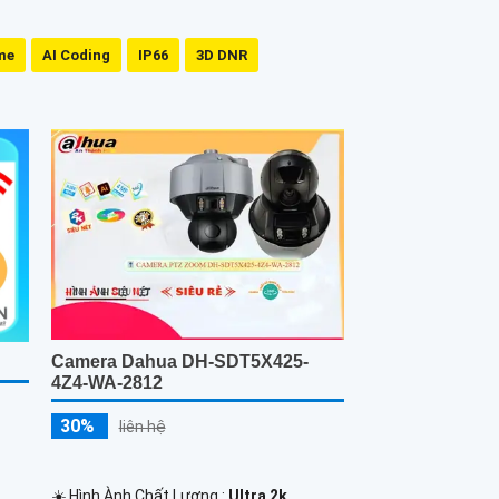
me
AI Coding
IP66
3D DNR
Camera Dahua DH-SDT5X425-
4Z4-WA-2812
30%
liên hệ
☀️ Hình Ành Chất Lượng :
Ultra 2k .