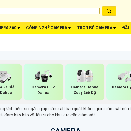
ERA 360
CÔNG NGHỆ CAMERA
TRỌN BỘ CAMERA
ĐẦU
a 2K Siêu
Camera PTZ
Camera Dahua
Camera Ey
 Dahua
Dahua
Xoay 360 Độ
ng kính tiêu cự ngắn, giúp giám sát bao quát không gian giám sát của
quả, đảm bảo bảo vệ tối ưu cho khu vực cần giám sát.
CAMERA