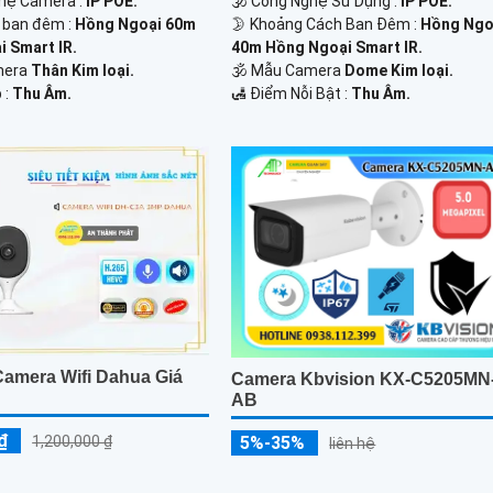
ghệ Camera :
IP POE.
🕉️ Công Nghệ Sử Dụng :
IP POE.
h ban đêm :
Hồng Ngoại 60m
🌛 Khoảng Cách Ban Đêm :
Hồng Ngo
 Smart IR.
40m Hồng Ngoại Smart IR.
mera
Thân Kim loại.
🕉️ Mẫu Camera
Dome Kim loại.
 :
Thu Âm.
️🛃 Điểm Nỗi Bật :
Thu Âm.
amera Wifi Dahua Giá
Camera Kbvision KX-C5205MN
AB
₫
5%-35%
1,200,000 ₫
liên hệ