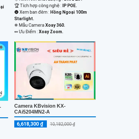
🏆 Tích hợp công nghệ :
IP POE.
ại
🌚 Xem ban đêm :
Hồng Ngoại 100m
Starlight.
❄ Mẫu Camera
Xoay 360.
️↭ Ưu Điểm :
Xoay Zoom.
Camera KBvision KX-
-
CAi5204MN2-A
6,618,300 ₫
10,182,000 ₫