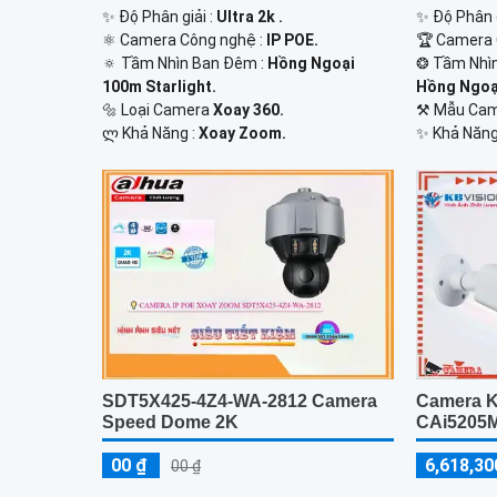
✨ Độ Phân giải :
Ultra 2k .
✨ Độ Phân g
⚛️ Camera Công nghệ :
IP POE.
🏆 Camera 
🔅 Tầm Nhìn Ban Đêm :
Hồng Ngoại
❂ Tầm Nhì
100m Starlight.
Hồng Ngoại
🔩 Loại Camera
Xoay 360.
⚒ Mẫu Ca
️ლ Khả Năng :
Xoay Zoom.
️✨ Khả Năng
Camera K
SDT5X425-4Z4-WA-2812 Camera
CAi5205
Speed Dome 2K
6,618,30
00 ₫
00 ₫