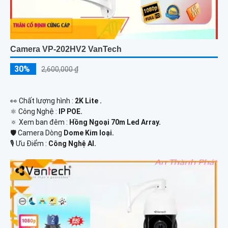
Camera VP-202HV2 VanTech
30%
2,600,000 ₫
️👀 Chất lượng hình :
2K Lite .
⚛️ Công Nghệ :
IP POE.
🔅 Xem ban đêm :
Hồng Ngoại 70m Led Array.
🛡 Camera Dòng
Dome Kim loại.
️🎙 Ưu Điểm :
Công Nghệ AI.