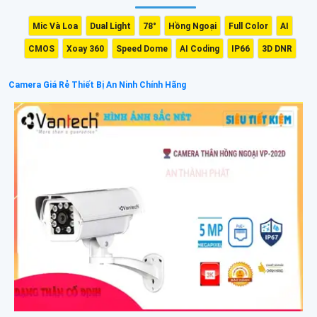
Mic Và Loa
Dual Light
78°
Hồng Ngoại
Full Color
AI
CMOS
Xoay 360
Speed Dome
AI Coding
IP66
3D DNR
Camera Giá Rẻ Thiết Bị An Ninh Chính Hãng