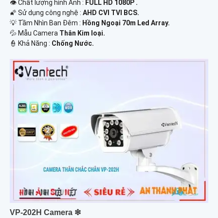
👁 Chất lượng hình Ảnh :
FULL HD 1080P .
🌠 Sử dụng công nghệ :
AHD CVI TVI BCS.
💡 Tầm Nhìn Ban Đêm :
Hồng Ngoại 70m Led Array.
💦 Mẫu Camera
Thân Kim loại.
️👮 Khả Năng :
Chống Nước.
VP-202H Camera ❇