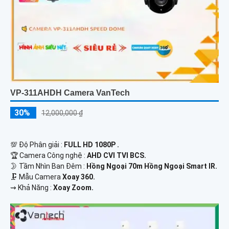
VP-311AHDH Camera VanTech
30%
12,000,000 ₫
💯 Độ Phân giải :
FULL HD 1080P .
🏆 Camera Công nghệ :
AHD CVI TVI BCS.
🌛 Tầm Nhìn Ban Đêm :
Hồng Ngoại 70m Hồng Ngoại Smart IR.
🗜️ Mẫu Camera
Xoay 360.
️⇝ Khả Năng :
Xoay Zoom.