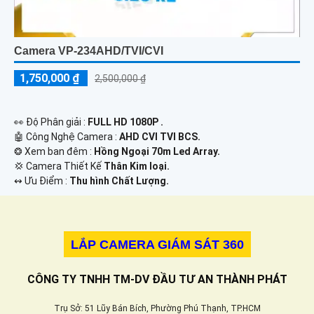
Camera VP-234AHD/TVI/CVI
1,750,000 ₫
2,500,000 ₫
️👀 Độ Phân giải :
FULL HD 1080P .
🤖️ Công Nghệ Camera :
AHD CVI TVI BCS.
❂ Xem ban đêm :
Hồng Ngoại 70m Led Array.
💢 Camera Thiết Kế
Thân Kim loại.
️↭ Ưu Điểm :
Thu hình Chất Lượng.
LẮP CAMERA GIÁM SÁT 360
CÔNG TY TNHH TM-DV ĐẦU TƯ AN THÀNH PHÁT
Trụ Sở: 51 Lũy Bán Bích, Phường Phú Thạnh, TP.HCM