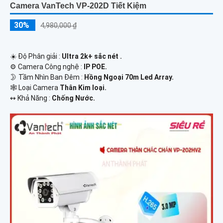
Camera VanTech VP-202D Tiết Kiệm
30%
4,980,000 ₫
☀️ Độ Phân giải :
Ultra 2k+ sắc nét .
⚙ Camera Công nghệ :
IP POE.
🌛 Tầm Nhìn Ban Đêm :
Hồng Ngoại 70m Led Array.
🕸️ Loại Camera
Thân Kim loại.
️↭ Khả Năng :
Chống Nước.