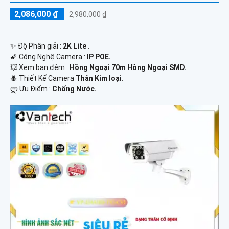
2,086,000 ₫
2,980,000 ₫
✨ Độ Phân giải :
2K Lite .
🌠 Công Nghệ Camera :
IP POE.
💥 Xem ban đêm :
Hồng Ngoại 70m Hồng Ngoại SMD.
🐜 Thiết Kế Camera
Thân Kim loại.
️ლ Ưu Điểm :
Chống Nước.