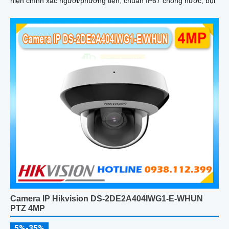
hiện chính xác người/phương tiện, chuẩn IP67 chống nước, bụi
Camera IP Hikvision DS-2DE2A404IWG1-E-WHUN
PTZ 4MP
5%-35%