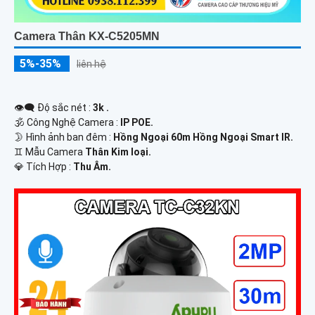
Camera Thân KX-C5205MN
5%-35%
liên hệ
👁️‍🗨 Độ sắc nét :
3k .
🕉️ Công Nghệ Camera :
IP POE.
🌛 Hình ảnh ban đêm :
Hồng Ngoại 60m Hồng Ngoại Smart IR.
♊ Mẫu Camera
Thân Kim loại.
️💎 Tích Hợp :
Thu Âm.