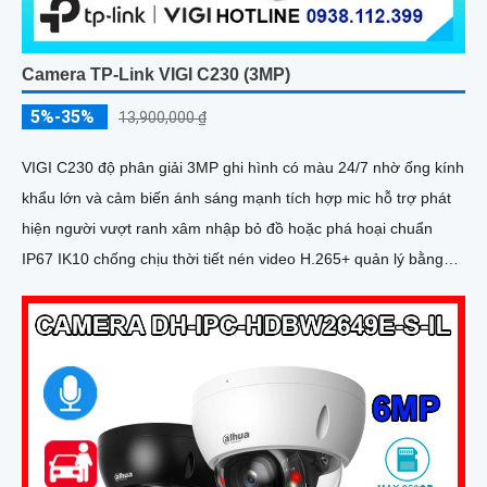
Camera TP-Link VIGI C230 (3MP)
5%-35%
13,900,000 ₫
VIGI C230 độ phân giải 3MP ghi hình có màu 24/7 nhờ ống kính
khẩu lớn và cảm biến ánh sáng mạnh tích hợp mic hỗ trợ phát
hiện người vượt ranh xâm nhập bỏ đồ hoặc phá hoại chuẩn
IP67 IK10 chống chịu thời tiết nén video H.265+ quản lý bằng
VIGI App Web NVR và lưu thẻ nhớ