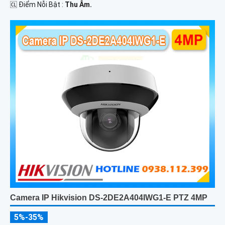
️🆑 Điểm Nỗi Bật :
Thu Âm.
Camera IP Hikvision DS-2DE2A404IWG1-E PTZ 4MP
5%-35%