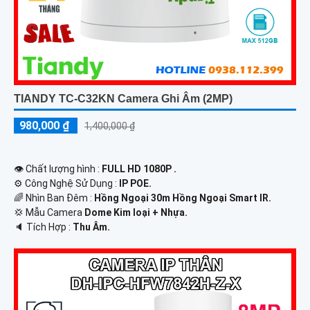
TIANDY TC-C32KN Camera Ghi Âm (2MP)
980,000 ₫
1,400,000 ₫
👁 Chất lượng hình :
FULL HD 1080P .
⚙ Công Nghệ Sử Dụng :
IP POE.
🌈 Nhìn Ban Đêm :
Hồng Ngoại 30m Hồng Ngoại Smart IR.
💢 Mẫu Camera
Dome Kim loại + Nhựa.
️🔈 Tích Hợp :
Thu Âm.