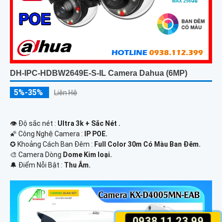
DH-IPC-HDBW2649E-S-IL Camera Dahua (6MP)
5%-35%
Liên Hệ
👁 Độ sắc nét :
Ultra 3k + Sắc Nét .
🌠 Công Nghệ Camera :
IP POE.
✪ Khoảng Cách Ban Đêm :
Full Color 30m Có Màu Ban Ðêm.
🎨 Camera Dòng
Dome Kim loại.
️🔔 Điểm Nỗi Bật :
Thu Âm.
0938.11.23.99