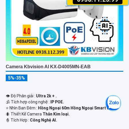
Camera Kbvision AI KX-D4005MN-EAB
5%-35%
👁 Độ Phân giải :
Ultra 2k + .
🕉️ Tích hợp công nghệ :
IP POE.
⭐ Nhìn Ban Đêm :
Hồng Ngoại 60m Hồng Ngoại Smart IR.
🐜 Thiết Kế Camera
Thân Kim loại.
️👮 Tích Hợp :
Công Nghệ AI.