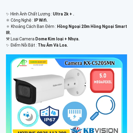
✨ Hình Ành Chất Lượng :
Ultra 2k + .
⚛️ Công Nghệ :
IP Wifi.
🔅 Khoảng Cách Ban Đêm :
Hồng Ngoại 20m Hồng Ngoại Smart
IR.
⚒ Loại Camera
Dome Kim loại + Nhựa.
️✨ Điểm Nỗi Bật :
Thu Âm Và Loa.