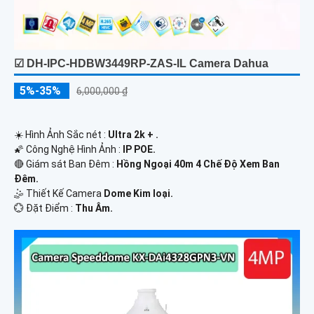
☑ DH-IPC-HDBW3449RP-ZAS-IL Camera Dahua
5%-35%
6,000,000 ₫
☀️ Hình Ảnh Sắc nét :
Ultra 2k + .
🌠 Công Nghệ Hình Ảnh :
IP POE.
🔴 Giám sát Ban Đêm :
Hồng Ngoại 40m 4 Chế Độ Xem Ban
Đêm.
🤹 Thiết Kế Camera
Dome Kim loại.
️💮 Đặt Điểm :
Thu Âm.