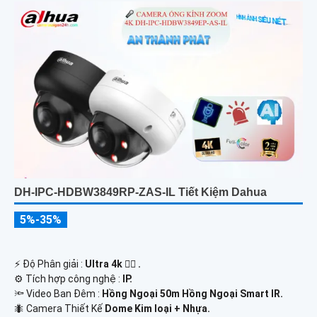
DH-IPC-HDBW3849RP-ZAS-IL Tiết Kiệm Dahua
5%-35%
️⚡ Độ Phân giải :
Ultra 4k 👍🏾 .
⚙ Tích hợp công nghệ :
IP.
🔦 Video Ban Đêm :
Hồng Ngoại 50m Hồng Ngoại Smart IR.
🐜 Camera Thiết Kế
Dome Kim loại + Nhựa.