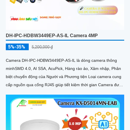
DH-IPC-HDBW3449EP-AS-IL Camera 4MP
5%-35%
5,200,000 ₫
Camera DH-IPC-HDBW3449EP-AS-IL là dòng camera thông
minhSMD 4.0, AI SSA, AcuPick, Hàng rào ảo, Xâm nhập, Phân
biệt chuyển động của Người và Phương tiện Loại camera cung
cấp nguồn qua cổng RJ45 giúp tiết kiệm thời gian Camera được
đánh giá cao về độ tin cậy và hiệu suất