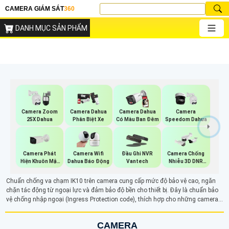
CAMERA GIÁM SÁT
360
DANH MỤC SẢN PHẨM
Camera Zoom
Camera Dahua
Camera Dahua
Camera
25X Dahua
Phân Biệt Xe
Có Màu Ban Đêm
Speedom Dahua
Camera Phát
Camera Wifi
Đầu Ghi NVR
Camera Chống
Hiện Khuôn Mặt
Dahua Báo Động
Vantech
Nhiễu 3D DNR
Dahua
Hikvison
Chuẩn chống va chạm IK10 trên camera cung cấp mức độ bảo vệ cao, ngăn
chặn tác động từ ngoại lực và đảm bảo độ bền cho thiết bị. Đây là chuẩn bảo
vệ chống nhập ngoại (Ingress Protection code), thích hợp cho những camera
chất lượng cao, giúp tăng cường độ tin cậy và hiệu suất giám sát trong môi
trường khắc nghiệt
CAMERA