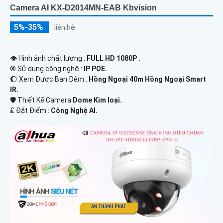
Camera AI KX-D2014MN-EAB Kbvision
5%-35%
liên hệ
👁 Hình ảnh chất lượng :
FULL HD 1080P .
®️ Sử dụng công nghệ :
IP POE.
🌔 Xem Được Ban Đêm :
Hồng Ngoại 40m Hồng Ngoại Smart
IR.
🛡 Thiết Kế Camera
Dome Kim loại.
️₤ Đặt Điểm :
Công Nghệ AI.