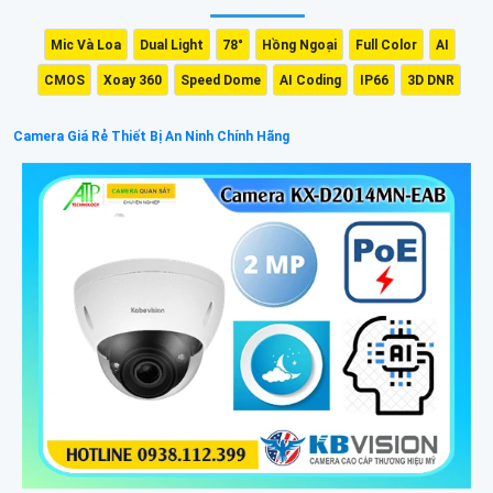
Mic Và Loa
Dual Light
78°
Hồng Ngoại
Full Color
AI
CMOS
Xoay 360
Speed Dome
AI Coding
IP66
3D DNR
Camera Giá Rẻ Thiết Bị An Ninh Chính Hãng