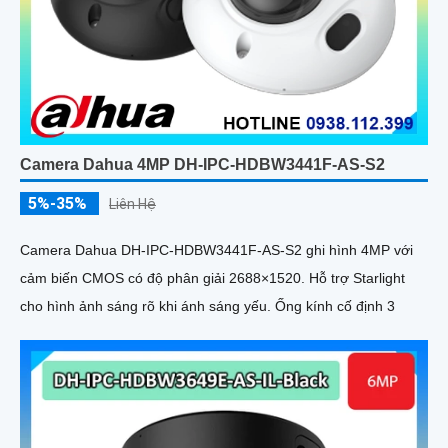
Camera Dahua 4MP DH-IPC-HDBW3441F-AS-S2
5%-35%
Liên Hệ
Camera Dahua DH-IPC-HDBW3441F-AS-S2 ghi hình 4MP với
cảm biến CMOS có độ phân giải 2688×1520. Hỗ trợ Starlight
cho hình ảnh sáng rõ khi ánh sáng yếu. Ống kính cố định 3