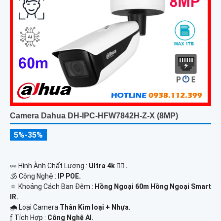
Camera Dahua DH-IPC-HFW7842H-Z-X (8MP)
5%-35%
️👀 Hình Ành Chất Lượng :
Ultra 4k 👍🏾 .
🕉️ Công Nghệ :
IP POE.
🔅 Khoảng Cách Ban Đêm :
Hồng Ngoại 60m Hồng Ngoại Smart
IR.
🌧️ Loại Camera
Thân Kim loại + Nhựa.
️ƒ Tích Hợp :
Công Nghệ AI.