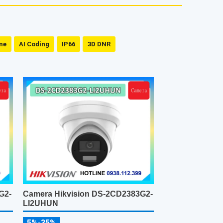
me
AI Coding
IP66
3D DNR
G2-
Camera Hikvision DS-2CD2383G2-
LI2UHUN
5%-35%