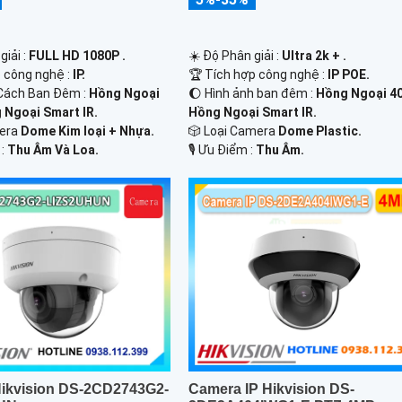
☀️ Độ Phân giải :
Ultra 2k + .
giải :
FULL HD 1080P .
🏆 Tích hợp công nghệ :
IP POE.
p công nghệ :
IP.
🌔 Hình ảnh ban đêm :
Hồng Ngoại 4
Cách Ban Đêm :
Hồng Ngoại
Hồng Ngoại Smart IR.
Ngoại Smart IR.
🎲 Loại Camera
Dome Plastic.
mera
Dome Kim loại + Nhựa.
️🎙 Ưu Điểm :
Thu Âm.
 :
Thu Âm Và Loa.
ikvision DS-2CD2743G2-
Camera IP Hikvision DS-