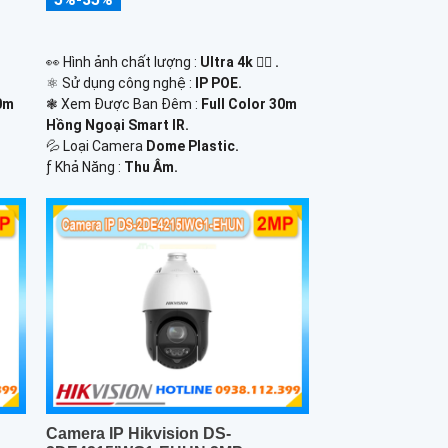
️👀 Hình ảnh chất lượng :
Ultra 4k 👍🏾 .
⚛️ Sử dụng công nghệ :
IP POE.
0m
❃ Xem Được Ban Đêm :
Full Color 30m
Hồng Ngoại Smart IR.
💦 Loại Camera
Dome Plastic.
️ƒ Khả Năng :
Thu Âm.
Camera IP Hikvision DS-