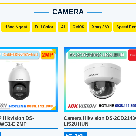
CAMERA
Hồng Ngoại
Full Color
AI
CMOS
Xoay 360
Speed Do
Camera Hikvision DS-2CD2143
 Hikvision DS-
LIS2UHUN
IWG1-E 2MP
5%-35%