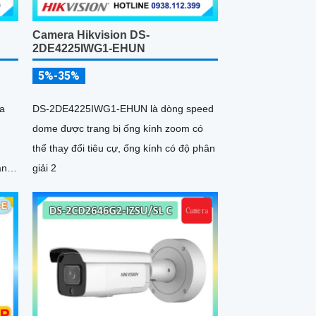
Camera Hikvision DS-
2DE4225IWG1-EHUN
5%-35%
a
DS-2DE4225IWG1-EHUN là dòng speed
dome được trang bị ống kính zoom có
thể thay đổi tiêu cự, ống kính có độ phân
ang
giải 2
ch
i
ng