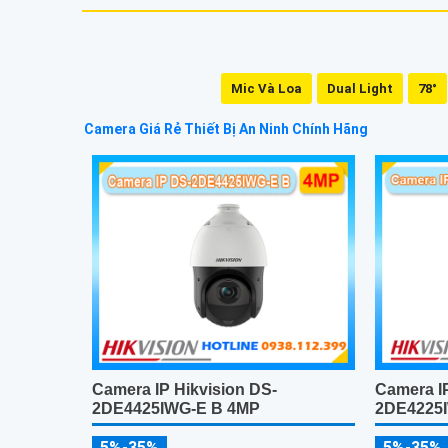
Mic Và Loa
Dual Light
78°
Camera Giá Rẻ Thiết Bị An Ninh Chính Hãng
Camera IP Hikvision DS-
Camera IP
2DE4425IWG-E B 4MP
2DE4225
5%-35%
5%-35%