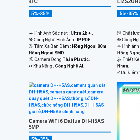
4I C
LIZS2UH
5%-35%
5%-35%
☀️ Hình Ảnh Sắc nét :
Ultra 2k + .
🦉 Chất lượ
⚒ Công Nghệ Hình Ảnh :
IP POE.
®️ Công Ng
🌛 Tầm Xa Ban Đêm :
Hồng Ngoại 80m
❈ Hình ảnh
Hồng Ngoại SMD.
Hồng Ngoạ
🕉️ Camera Dòng
Thân Plastic.
🤹 Thiết K
️↭ Khả Năng :
Công Nghệ AI.
Nhựa.
️₤ Ưu Điểm 
Camera WiFi 6 DaHua DH-H5AS
5MP
5%-35%