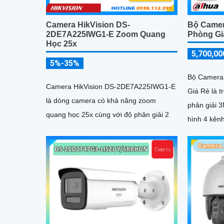
Camera HikVision DS-
Bộ Camer
2DE7A225IWG1-E Zoom Quang
Phòng Gi
Học 25x
5,700,00
5%-35%
Bộ Camera
Camera HikVision DS-2DE7A225IWG1-E
Giá Rẻ là t
là dòng camera có khả năng zoom
phân giải 
quang học 25x cùng với độ phân giải 2
hình 4 kênh
tập trung v
với đầy đủ
hiện chuyể
chiều và g