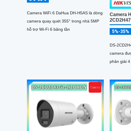
Camera WiFi 6 DaHua DH-H5AS là dòng
Camera H
2CD2H47
camera quay quét 355° trong nhà 5MP
hỗ trợ Wi-Fi 6 băng tần
5%-35%
DS-2CD2H4
camera đượ
phân giải 4