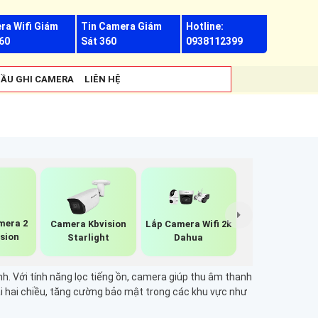
ra Wifi Giám
Tin Camera Giám
Hotline:
60
Sát 360
0938112399
ẦU GHI CAMERA
LIÊN HỆ
mera 2
Camera Kbvision
Lắp Camera Wifi 2k
ision
Starlight
Dahua
nh. Với tính năng lọc tiếng ồn, camera giúp thu âm thanh
oại hai chiều, tăng cường bảo mật trong các khu vực như