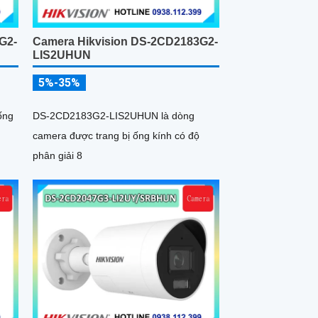
G2-
Camera Hikvision DS-2CD2183G2-
LIS2UHUN
5%-35%
ống
DS-2CD2183G2-LIS2UHUN là dòng
camera được trang bị ống kính có độ
phân giải 8