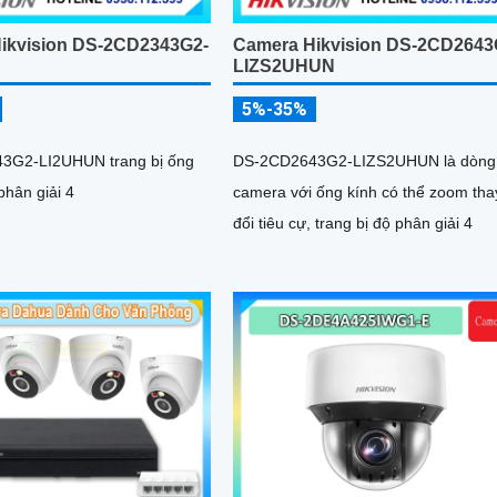
ikvision DS-2CD2343G2-
Camera Hikvision DS-2CD2643
LIZS2UHUN
5%-35%
3G2-LI2UHUN trang bị ống
DS-2CD2643G2-LIZS2UHUN là dòng
phân giải 4
camera với ống kính có thể zoom tha
đổi tiêu cự, trang bị độ phân giải 4