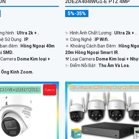
UN
2DE2A404IWG1-E PTZ 4MP
5%-35%
ng hình :
Ultra 2k + .
✨ Hình Ành Chất Lượng :
Ultra 2k + .
hệ Sử Dụng :
IP.
⚛️ Công Nghệ :
IP Wifi.
 ban đêm :
Hồng Ngoại 40m
🔅 Khoảng Cách Ban Đêm :
Hồng Ngo
i SMD.
20m Hồng Ngoại Smart IR.
ế Camera
Dome Kim loại +
⚒ Loại Camera
Dome Kim loại + Nhự
️✨ Điểm Nỗi Bật :
Thu Âm Và Loa.
:
Ống Kính Zoom.