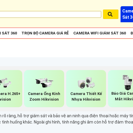
Came
Sát 3
 SÁT 360
TRỌN BỘ CAMERA GIÁ RẺ
CAMERA WIFI GIÁM SÁT 360
Đ
Báo Giá Ca
era H.265+
Camera Ống Kính
Camera Thiết Kế
Mắt Hikv
vision
Zoom Hikvision
Nhựa Hikvision
 rõ ràng, hỗ trợ giám sát và bảo vệ an ninh qua điện thoại hoặc máy tí
c tình huống khác. Ngoài ghi hình, tính năng ghi âm còn hỗ trợ đàm th