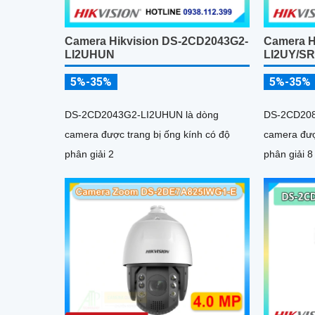
Camera Hikvision DS-2CD2043G2-
Camera H
LI2UHUN
LI2UY/S
5%-35%
5%-35%
DS-2CD2043G2-LI2UHUN là dòng
DS-2CD208
camera được trang bị ống kính có độ
camera đượ
phân giải 2
phân giải 8