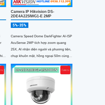
Camera IP Hikvision DS-
2DE4A225IWG1-E 2MP
5%-35%
i
Camera Speed Dome DarkFighter AI-ISP
r
AcuSense 2MP tích hợp zoom quang
25X, AI nhận diện người và phương tiện,
hia
chụp khuôn mặt, hồng ngoại 50m cùng
khả năng quan sát ban đêm vượt trội cho
hệ thống giám sát chuyên nghiệp