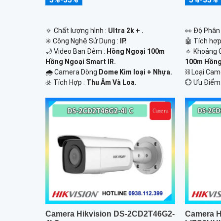
🔅 Chất lượng hình :
Ultra 2k + .
️👀 Độ Phân 
✳️ Công Nghệ Sử Dụng :
IP.
🤖️ Tích hợ
🌙 Video Ban Đêm :
Hồng Ngoại 100m
🔅 Khoảng 
Hồng Ngoại Smart IR.
100m Hồng 
🌧️ Camera Dòng
Dome Kim loại + Nhựa.
⛓ Loại Ca
️☣️ Tích Hợp :
Thu Âm Và Loa.
️💮 Ưu Điểm
Camera Hikvision DS-2CD2T46G2-
Camera H