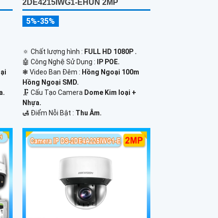
2DE4215IWG1-EHUN 2MP
5%-35%
🔅 Chất lượng hình :
FULL HD 1080P .
🤖️ Công Nghệ Sử Dụng :
IP POE.
ại
❃ Video Ban Đêm :
Hồng Ngoại 100m
Hồng Ngoại SMD.
a.
🗜️ Cấu Tạo Camera
Dome Kim loại +
Nhựa.
️🛃 Điểm Nỗi Bật :
Thu Âm.