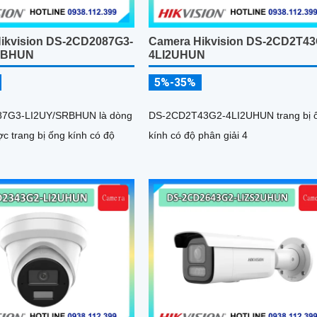
ikvision DS-2CD2087G3-
Camera Hikvision DS-2CD2T43
RBHUN
4LI2UHUN
5%-35%
7G3-LI2UY/SRBHUN là dòng
DS-2CD2T43G2-4LI2UHUN trang bị 
c trang bị ống kính có độ
kính có độ phân giải 4