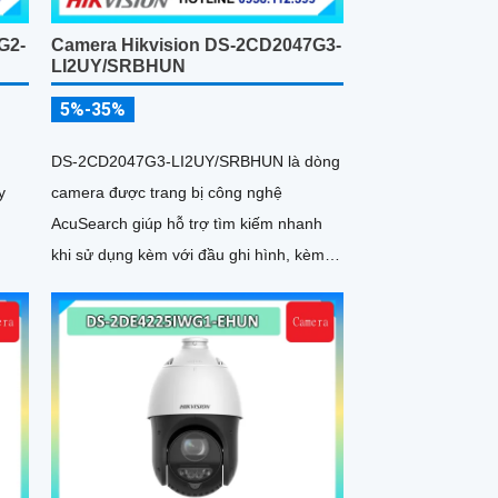
G2-
Camera Hikvision DS-2CD2047G3-
LI2UY/SRBHUN
5%-35%
DS-2CD2047G3-LI2UY/SRBHUN là dòng
y
camera được trang bị công nghệ
AcuSearch giúp hỗ trợ tìm kiếm nhanh
khi sử dụng kèm với đầu ghi hình, kèm
khả năng chống ngược sáng WDR
130dB, trang bị micro kép và loa hỗ trợ
đàm thoại 2 chiều, ống kính 4