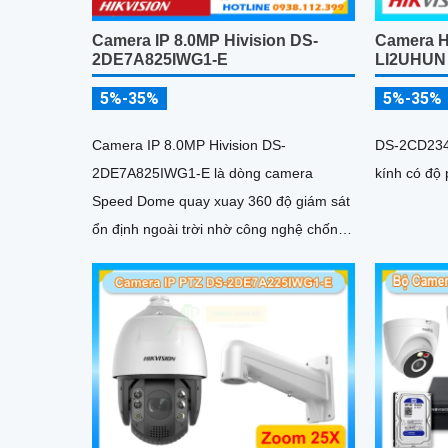
Camera IP 8.0MP Hivision DS-
Camera H
2DE7A825IWG1-E
LI2UHUN
5%-35%
5%-35%
Camera IP 8.0MP Hivision DS-
DS-2CD234
2DE7A825IWG1-E là dòng camera
kính có độ 
Speed Dome quay xuay 360 độ giám sát
ổn định ngoài trời nhờ công nghệ chống
nước IP67