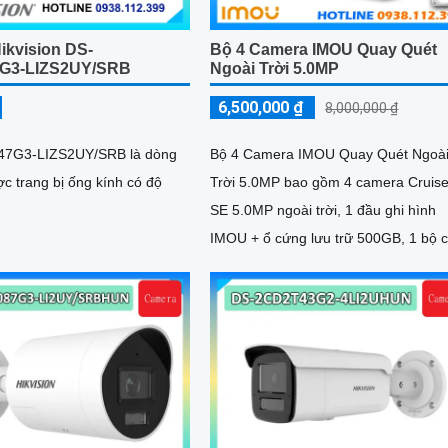
ikvision DS-
Bộ 4 Camera IMOU Quay Quét
G3-LIZS2UY/SRB
Ngoài Trời 5.0MP
6,500,000 ₫
8,000,000 ₫
7G3-LIZS2UY/SRB là dòng
Bộ 4 Camera IMOU Quay Quét Ngoà
c trang bị ống kính có độ
Trời 5.0MP bao gồm 4 camera Cruise
SE 5.0MP ngoài trời, 1 đầu ghi hình
IMOU + ổ cứng lưu trữ 500GB, 1 bộ c
tín hiệu chuyên dụng cho camera