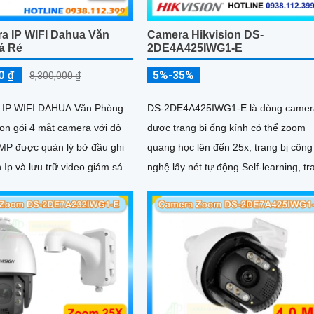
a IP WIFI Dahua Văn
Camera Hikvision DS-
á Rẻ
2DE4A425IWG1-E
0 ₫
5%-35%
8,300,000 ₫
 IP WIFI DAHUA Văn Phòng
DS-2DE4A425IWG1-E là dòng camer
rọn gói 4 mắt camera với độ
được trang bị ống kính có thể zoom
3MP được quản lý bở đầu ghi
quang học lên đến 25x, trang bị công
 Ip và lưu trữ video giám sát
nghệ lấy nét tự động Self-learning, tr
ề ổ cứng trong đầu ghi hình
bị tính năng Ai nhận diện chính xác tí
 các chưc năng như AI Phát
hợp AcuSearch khi kết hợp chung vớ
n động, đàm thoại âm thanh 2
đầu ghi hình, nhìn ban đêm bằng hồ
iám sát có màu vào ban đêm
ngoại 50m