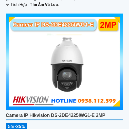
️☣️ Tích Hợp :
Thu Âm Và Loa.
Camera IP Hikvision DS-2DE4225IWG1-E 2MP
5%-35%