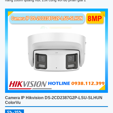
năng zoom quang học 25x cùng với độ phân giải 2
Camera IP Hikvision DS-2CD2387G2P-LSU-SLHUN
ColorVu
5%-35%