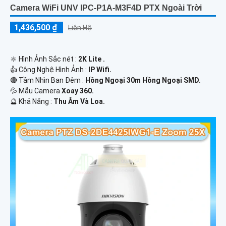
Camera WiFi UNV IPC-P1A-M3F4D PTX Ngoài Trời
1,436,500 ₫
Liên Hệ
🔆 Hình Ảnh Sắc nét :
2K Lite .
👍 Công Nghệ Hình Ảnh :
IP Wifi.
🔴 Tầm Nhìn Ban Đêm :
Hồng Ngoại 30m Hồng Ngoại SMD.
💦 Mẫu Camera
Xoay 360.
️🔮 Khả Năng :
Thu Âm Và Loa.