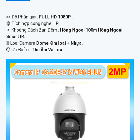
️👀 Độ Phân giải :
FULL HD 1080P .
🤖️ Tích hợp công nghệ :
IP.
🔅 Khoảng Cách Ban Đêm :
Hồng Ngoại 100m Hồng Ngoại
Smart IR.
⛓ Loại Camera
Dome Kim loại + Nhựa.
️💮 Ưu Điểm :
Thu Âm Và Loa.