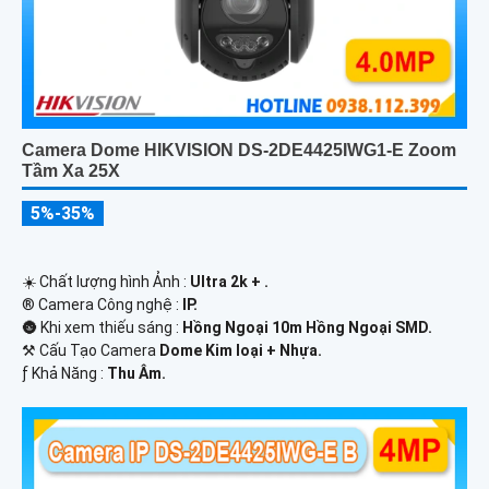
Camera Dome HIKVISION DS-2DE4425IWG1-E Zoom
Tầm Xa 25X
5%-35%
☀️ Chất lượng hình Ảnh :
Ultra 2k + .
®️ Camera Công nghệ :
IP.
🌚 Khi xem thiếu sáng :
Hồng Ngoại 10m Hồng Ngoại SMD.
⚒ Cấu Tạo Camera
Dome Kim loại + Nhựa.
️ƒ Khả Năng :
Thu Âm.