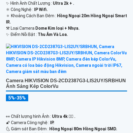
✨ Hình Ành Chất Lượng :
Ultra 2k + .
⚛️ Công Nghệ :
IP Wifi.
🔅 Khoảng Cách Ban Đêm :
Hồng Ngoại 20m Hồng Ngoại Smart
IR.
⚒ Loại Camera
Dome Kim loại + Nhựa.
️✨ Điểm Nỗi Bật :
Thu Âm Và Loa.
Camera HIKVISION DS-2CD2387G3-LIS2UY/SRBHUN
Ánh Sáng Kép ColorVu
5%-35%
️👀 Chất lượng hình Ảnh :
Ultra 4k 👍🏾 .
🌠 Camera Công nghệ :
IP.
🌜 Giám sát Ban Đêm :
Hồng Ngoại 80m Hồng Ngoại SMD.