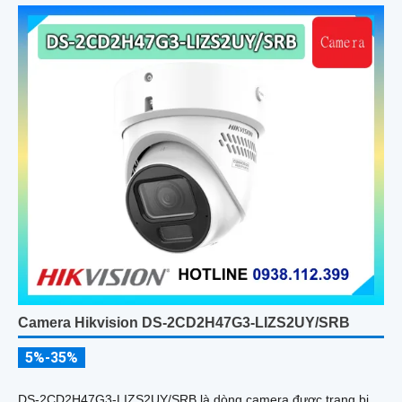
Camera Hikvision DS-2CD2H47G3-LIZS2UY/SRB
5%-35%
DS-2CD2H47G3-LIZS2UY/SRB là dòng camera được trang bị