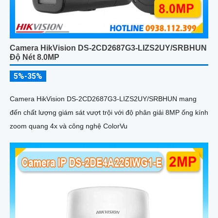
Camera HikVision DS-2CD2687G3-LIZS2UY/SRBHUN
Độ Nét 8.0MP
5%-35%
Camera HikVision DS-2CD2687G3-LIZS2UY/SRBHUN mang
đến chất lượng giám sát vượt trội với độ phân giải 8MP ống kính
zoom quang 4x và công nghệ ColorVu