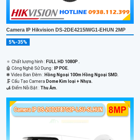
Camera IP Hikvision DS-2DE4215IWG1-EHUN 2MP
5%-35%
🔅 Chất lượng hình :
FULL HD 1080P .
🤖️ Công Nghệ Sử Dụng :
IP POE.
❃ Video Ban Đêm :
Hồng Ngoại 100m Hồng Ngoại SMD.
🗜️ Cấu Tạo Camera
Dome Kim loại + Nhựa.
️🛃 Điểm Nỗi Bật :
Thu Âm.