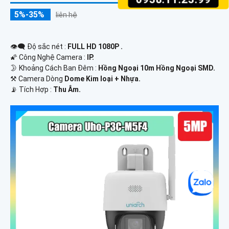
5%-35%
liên hệ
👁️‍🗨 Độ sắc nét :
FULL HD 1080P .
🌠 Công Nghệ Camera :
IP.
🌛 Khoảng Cách Ban Đêm :
Hồng Ngoại 10m Hồng Ngoại SMD.
⚒ Camera Dòng
Dome Kim loại + Nhựa.
️📡 Tích Hợp :
Thu Âm.