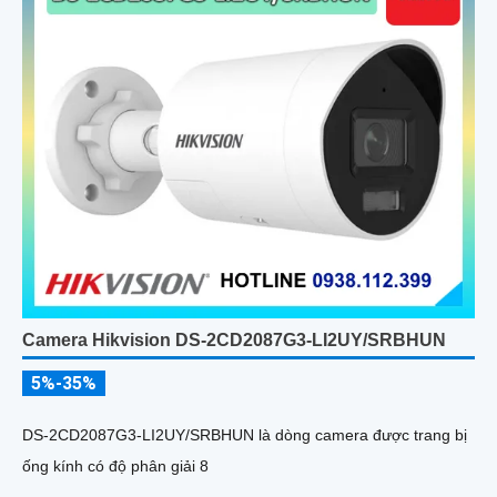
Camera Hikvision DS-2CD2087G3-LI2UY/SRBHUN
5%-35%
DS-2CD2087G3-LI2UY/SRBHUN là dòng camera được trang bị
ống kính có độ phân giải 8