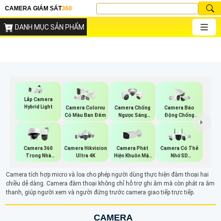
CAMERA GIÁM SÁT
360
DANH MỤC SẢN PHẨM
Lắp Camera
Hybrid Light
Camera Colorvu
Camera Chống
Camera Báo
Có Màu Ban Đêm
Ngược Sáng
Động Chống
Hikvision
Trộm Hikvision
Camera Phát
Camera 360
Camera Hikvision
Camera Có Thẻ
Hiện Khuôn Mặt
Trong Nhà
Ultra 4K
Nhớ SD
Dahua
Hikvision
HIKVISION
Camera tích hợp micro và loa cho phép người dùng thực hiện đàm thoại hai
chiều dễ dàng. Camera đàm thoại không chỉ hỗ trợ ghi âm mà còn phát ra âm
thanh, giúp người xem và người đứng trước camera giao tiếp trực tiếp.
CAMERA