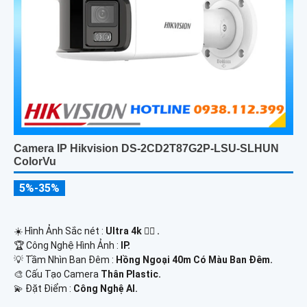
Camera IP Hikvision DS-2CD2T87G2P-LSU-SLHUN
ColorVu
5%-35%
☀️ Hình Ảnh Sắc nét :
Ultra 4k 👍🏾 .
🏆 Công Nghệ Hình Ảnh :
IP.
💡 Tầm Nhìn Ban Đêm :
Hồng Ngoại 40m Có Màu Ban Ðêm.
🎨 Cấu Tạo Camera
Thân Plastic.
️💫 Đặt Điểm :
Công Nghệ AI.