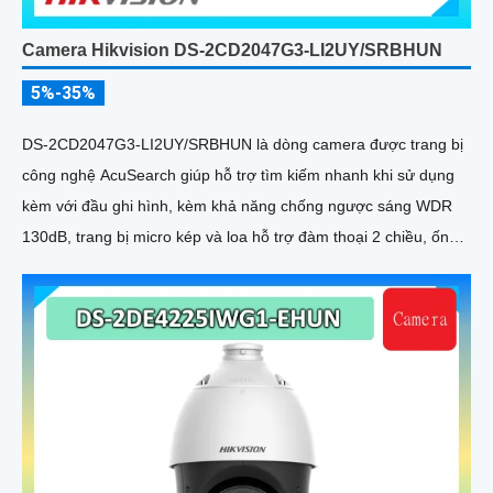
Camera Hikvision DS-2CD2047G3-LI2UY/SRBHUN
5%-35%
DS-2CD2047G3-LI2UY/SRBHUN là dòng camera được trang bị
công nghệ AcuSearch giúp hỗ trợ tìm kiếm nhanh khi sử dụng
kèm với đầu ghi hình, kèm khả năng chống ngược sáng WDR
130dB, trang bị micro kép và loa hỗ trợ đàm thoại 2 chiều, ống
kính 4