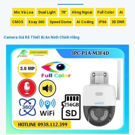
Mic Và Loa
Dual Light
78°
Hồng Ngoại
Full Color
AI
CMOS
Xoay 360
Speed Dome
AI Coding
IP66
3D DNR
Camera Giá Rẻ Thiết Bị An Ninh Chính Hãng