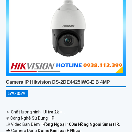
Camera IP Hikvision DS-2DE4425IWG-E B 4MP
5%-35%
🔅 Chất lượng hình :
Ultra 2k + .
✳️ Công Nghệ Sử Dụng :
IP.
🌙 Video Ban Đêm :
Hồng Ngoại 100m Hồng Ngoại Smart IR.
🌧️ Camera Dòng
Dome Kim loại + Nhựa.