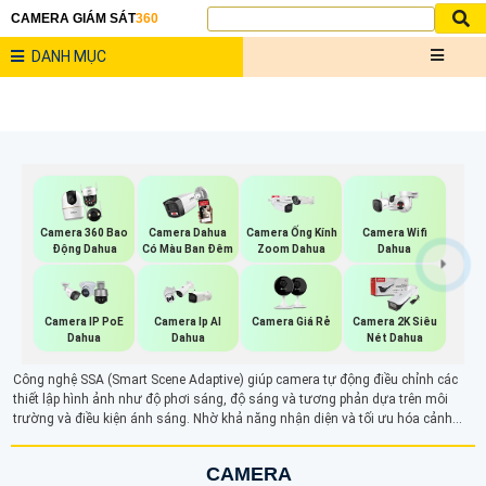
CAMERA GIÁM SÁT
360
DANH MỤC
Camera Wifi
Camera 360 Bao
Camera Dahua
Camera Ống Kính
Dahua
Động Dahua
Có Màu Ban Đêm
Zoom Dahua
Camera IP PoE
Camera Ip AI
Camera Giá Rẻ
Camera 2K Siêu
Dahua
Dahua
Nét Dahua
Công nghệ SSA (Smart Scene Adaptive) giúp camera tự động điều chỉnh các
thiết lập hình ảnh như độ phơi sáng, độ sáng và tương phản dựa trên môi
trường và điều kiện ánh sáng. Nhờ khả năng nhận diện và tối ưu hóa cảnh
quay, SSA cải thiện chất lượng hình ảnh, mang lại độ sắc nét và tương phản
tốt hơn trong mọi tình huống giám sát, từ ban ngày đến ban đêm.
CAMERA