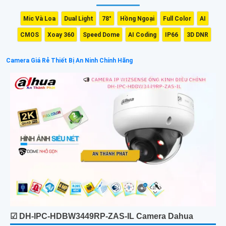
Mic Và Loa
Dual Light
78°
Hồng Ngoại
Full Color
AI
CMOS
Xoay 360
Speed Dome
AI Coding
IP66
3D DNR
Camera Giá Rẻ Thiết Bị An Ninh Chính Hãng
☑ DH-IPC-HDBW3449RP-ZAS-IL Camera Dahua