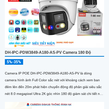
DH-IPC-PDW3849-A180-AS-PV Camera 180 Độ
5%-35%
Camera IP POE DH-IPC-PDW3849-A180-AS-PV là dòng
camera hình ảnh Full Color sắc nét với khoảng cách xem ban
đêm lên đến 20m phát hiện chuyển động độ phân giải siêu sắc
nét 8.0 megapixel Ultra 2K góc nhìn 180 độ giám sát chi tiết nhỏ
kết nối qua công nghệ IP POE kỹ thuật số