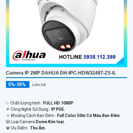
Camera IP 2MP DAHUA DH-IPC-HDW3249T-ZS-IL
5%-35%
Liên hệ
✨ Chất lượng hình :
FULL HD 1080P .
⚜️ Công Nghệ Sử Dụng :
IP POE.
🔅 Khoảng Cách Ban Đêm :
Full Color 50m Có Màu Ban Ðêm.
🎲 Loại Camera
Dome Kim loại.
️💎 Ưu Điểm :
Thu Âm.