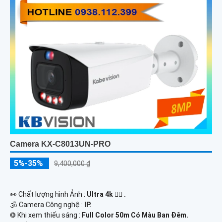
Camera KX-C8013UN-PRO
5%-35%
9,400,000 ₫
️👀 Chất lượng hình Ảnh :
Ultra 4k 👍🏾 .
🕉️ Camera Công nghệ :
IP.
❂ Khi xem thiếu sáng :
Full Color 50m Có Màu Ban Ðêm.