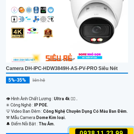
Camera DH-IPC-HDW3849H-AS-PV-PRO Siêu Nét
5%-35%
liên hệ
👁 Hình Ành Chất Lượng :
Ultra 4k 👍🏾 .
✳️ Công Nghệ :
IP POE.
💡 Video Ban Đêm :
Công Nghệ Chuyên Dụng Có Màu Ban Ðêm.
⚒ Mẫu Camera
Dome Kim loại.
️🔔 Điểm Nỗi Bật :
Thu Âm.
0938.11.23.99