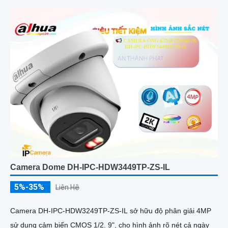
đánh giá cao về độ tin cậy và hiệu suất
Camera Dome DH-IPC-HDW3449TP-ZS-IL
5%-35%
Liên Hệ
Camera DH-IPC-HDW3249TP-ZS-IL sở hữu độ phân giải 4MP
sử dụng cảm biến CMOS 1/2. 9", cho hình ảnh rõ nét cả ngày