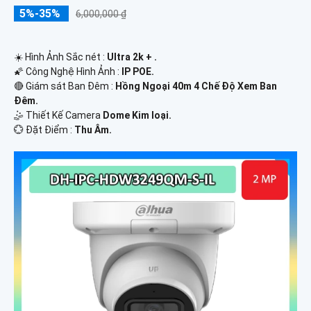
5%-35%
6,000,000 ₫
☀️ Hình Ảnh Sắc nét :
Ultra 2k + .
🌠 Công Nghệ Hình Ảnh :
IP POE.
🔴 Giám sát Ban Đêm :
Hồng Ngoại 40m 4 Chế Độ Xem Ban
Đêm.
🤹 Thiết Kế Camera
Dome Kim loại.
️💮 Đặt Điểm :
Thu Âm.