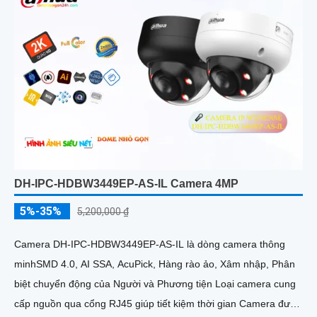
DH-IPC-HDBW3449EP-AS-IL Camera 4MP
5%-35%
5,200,000 ₫
Camera DH-IPC-HDBW3449EP-AS-IL là dòng camera thông
minhSMD 4.0, AI SSA, AcuPick, Hàng rào ảo, Xâm nhập, Phân
biệt chuyển động của Người và Phương tiện Loại camera cung
cấp nguồn qua cổng RJ45 giúp tiết kiệm thời gian Camera được