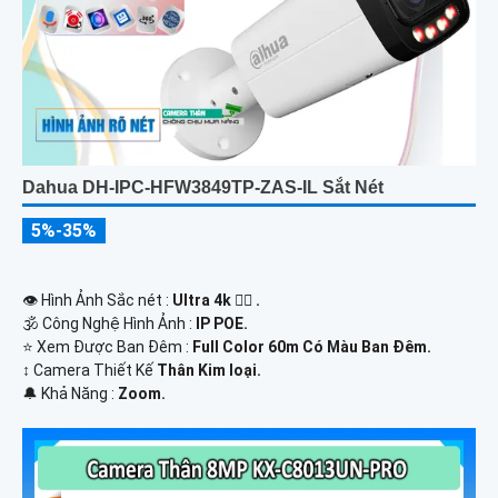
Dahua DH-IPC-HFW3849TP-ZAS-IL Sắt Nét
5%-35%
👁 Hình Ảnh Sắc nét :
Ultra 4k 👍🏾 .
🕉️ Công Nghệ Hình Ảnh :
IP POE.
⭐ Xem Được Ban Đêm :
Full Color 60m Có Màu Ban Ðêm.
↕️ Camera Thiết Kế
Thân Kim loại.
️🔔 Khả Năng :
Zoom.