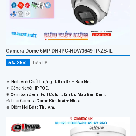
Camera Dome 6MP DH-IPC-HDW3649TP-ZS-IL
5%-35%
Liên Hệ
🔅 Hình Ành Chất Lượng :
Ultra 3k + Sắc Nét .
✳️ Công Nghệ :
IP POE.
❃ Xem ban đêm :
Full Color 50m Có Màu Ban Ðêm.
🎨 Loại Camera
Dome Kim loại + Nhựa.
️♚ Điểm Nỗi Bật :
Thu Âm.