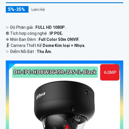
5%-35%
Liên Hệ
✨ Độ Phân giải :
FULL HD 1080P .
®️ Tích hợp công nghệ :
IP POE.
❈ Nhìn Ban Đêm :
Full Color 50m ONVIF.
🗜️ Camera Thiết Kế
Dome Kim loại + Nhựa.
️✨ Điểm Nỗi Bật :
Thu Âm.