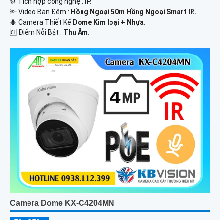
⚙ Tích hợp công nghệ :
IP.
🔦 Video Ban Đêm :
Hồng Ngoại 50m Hồng Ngoại Smart IR.
🐜 Camera Thiết Kế
Dome Kim loại + Nhựa.
️🆑 Điểm Nỗi Bật :
Thu Âm.
Camera Dome KX-C4204MN