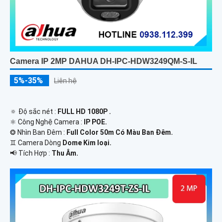
Camera IP 2MP DAHUA DH-IPC-HDW3249QM-S-IL
5%-35%
Liên hệ
🔅 Độ sắc nét :
FULL HD 1080P .
⚛️ Công Nghệ Camera :
IP POE.
❂ Nhìn Ban Đêm :
Full Color 50m Có Màu Ban Ðêm.
♊ Camera Dòng
Dome Kim loại.
️📢 Tích Hợp :
Thu Âm.