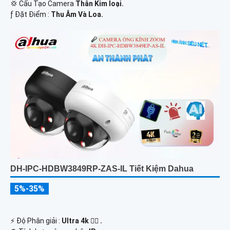
💢 Cấu Tạo Camera
Thân Kim loại.
️ƒ Đặt Điểm :
Thu Âm Và Loa.
DH-IPC-HDBW3849RP-ZAS-IL Tiết Kiệm Dahua
5%-35%
️⚡ Độ Phân giải :
Ultra 4k 👍🏾 .