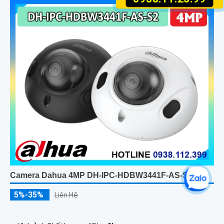
Camera Dahua 4MP DH-IPC-HDBW3441F-AS-S2
5%-35%
Liên Hệ