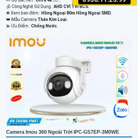
🕉️ Công Nghệ Sử Dụng :
AHD CVI TVI BCS.
❃ Xem ban đêm :
Hồng Ngoại 80m Hồng Ngoại SMD.
👑 Mẫu Camera
Thân Kim Loại.
️💫 Ưu Điểm :
Chống Nước.
Camera Imou 360 Ngoài Trời IPC-GS7EP-3M0WE