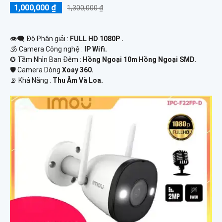
1,000,000 ₫
1,300,000 ₫
👁️‍🗨 Độ Phân giải :
FULL HD 1080P .
🕉️ Camera Công nghệ :
IP Wifi.
✪ Tầm Nhìn Ban Đêm :
Hồng Ngoại 10m Hồng Ngoại SMD.
🛡 Camera Dòng
Xoay 360.
️📡 Khả Năng :
Thu Âm Và Loa.