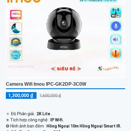
Camera Wifi Imou IPC-GK2DP-3C0W
1,300,000 ₫
1,600,000 ₫
🔅 Độ Phân giải :
2K Lite .
✳️ Tích hợp công nghệ :
IP Wifi.
❂ Hình ảnh ban đêm :
Hồng Ngoại 10m Hồng Ngoại Smart IR.