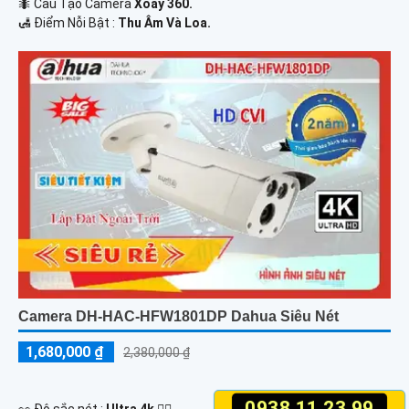
🐜 Cấu Tạo Camera
Xoay 360.
️🛃 Điểm Nỗi Bật :
Thu Âm Và Loa.
Camera DH-HAC-HFW1801DP Dahua Siêu Nét
1,680,000 ₫
2,380,000 ₫
0938.11.23.99
️👀 Độ sắc nét :
Ultra 4k 👍🏾 .