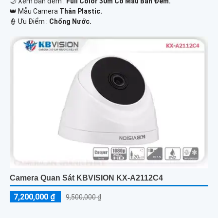
🌙 Xem ban đêm :
Full Color 30m Có Màu Ban Đêm.
👑 Mẫu Camera
Thân Plastic.
️👮 Ưu Điểm :
Chống Nước.
Camera Quan Sát KBVISION KX-A2112C4
7,200,000 ₫
9,500,000 ₫