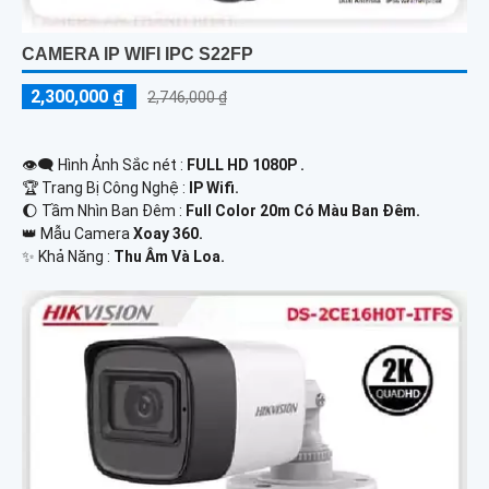
CAMERA IP WIFI IPC S22FP
2,300,000 ₫
2,746,000 ₫
👁️‍🗨 Hình Ảnh Sắc nét :
FULL HD 1080P .
🏆 Trang Bị Công Nghệ :
IP Wifi.
🌔 Tầm Nhìn Ban Đêm :
Full Color 20m Có Màu Ban Đêm.
👑 Mẫu Camera
Xoay 360.
️✨ Khả Năng :
Thu Âm Và Loa.