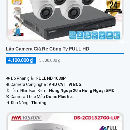
Lắp Camera Giá Rẻ Công Ty FULL HD
4,100,000 ₫
5,600,000 ₫
👁 Độ Phân giải :
FULL HD 1080P .
⚙ Camera Công nghệ :
AHD CVI TVI BCS.
🌛 Tầm Nhìn Ban Đêm :
Hồng Ngoại 20m Hồng Ngoại SMD.
⚒ Camera Theo Mẫu
Dome Plastic.
️🔈 Khả Năng :
Thường.