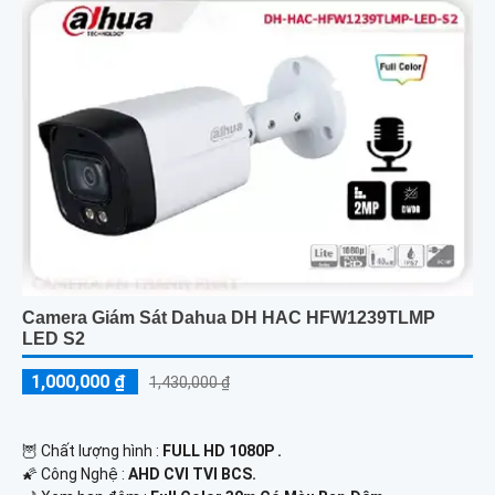
Camera Giám Sát Dahua DH HAC HFW1239TLMP
LED S2
1,000,000 ₫
1,430,000 ₫
🦉 Chất lượng hình :
FULL HD 1080P .
🌠 Công Nghệ :
AHD CVI TVI BCS.