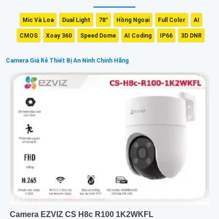
Mic Và Loa
Dual Light
78°
Hồng Ngoại
Full Color
AI
CMOS
Xoay 360
Speed Dome
AI Coding
IP66
3D DNR
Camera Giá Rẻ Thiết Bị An Ninh Chính Hãng
Camera EZVIZ CS H8c R100 1K2WKFL