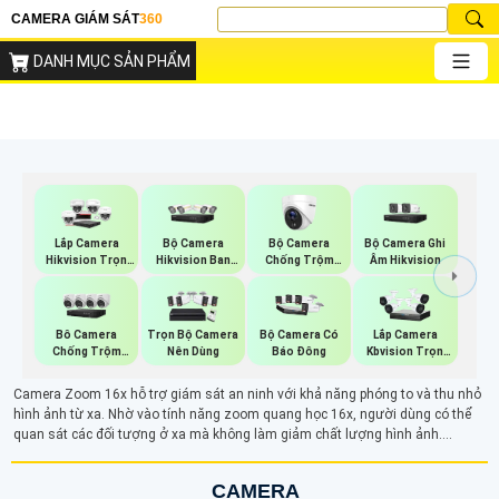
CAMERA GIÁM SÁT
360
DANH MỤC SẢN PHẨM
Bộ Camera
Bộ Camera
Bộ Camera Ghi
Lắp Camera
Hikvision Ban
Chống Trộm
Âm Hikvision
Hikvision Trọn
Đêm Có Màu
Hikvision
Bộ
Bô Camera
Trọn Bộ Camera
Bộ Camera Có
Lắp Camera
Chống Trộm
Nên Dùng
Báo Đông
Kbvision Trọn
Hikvision
Gói
Camera Zoom 16x hỗ trợ giám sát an ninh với khả năng phóng to và thu nhỏ
hình ảnh từ xa. Nhờ vào tính năng zoom quang học 16x, người dùng có thể
quan sát các đối tượng ở xa mà không làm giảm chất lượng hình ảnh.
Camera phù hợp cho những yêu cầu giám sát chính xác, giúp quan sát các chi
tiết nhỏ như biển số xe, khuôn mặt hay các chi tiết nhỏ trong khu vực giám sát
CAMERA