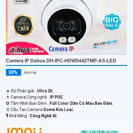
Camera IP Dahua DH-IPC-HDW5442TMP-AS-LED
30%
liên hệ
☀️ Độ Phân giải :
Ultra 2k .
⚜️ Camera Công nghệ :
IP POE.
✪ Tầm Nhìn Ban Đêm :
Full Color 20m Có Màu Ban Đêm.
♊ Cấu Tạo Camera
Dome Kim Loại.
️🎙 Khả Năng :
Công Nghệ AI.