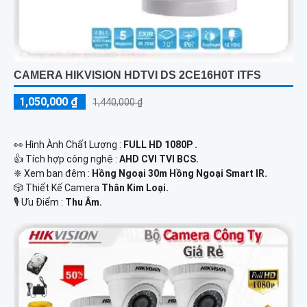
CAMERA HIKVISION HDTVI DS 2CE16H0T ITFS
1,050,000 ₫
1,440,000 ₫
️👀 Hình Ành Chất Lượng :
FULL HD 1080P .
👍 Tích hợp công nghệ :
AHD CVI TVI BCS.
❈ Xem ban đêm :
Hồng Ngoại 30m Hồng Ngoại Smart IR.
🎲 Thiết Kế Camera
Thân Kim Loại.
️🎙 Ưu Điểm :
Thu Âm.