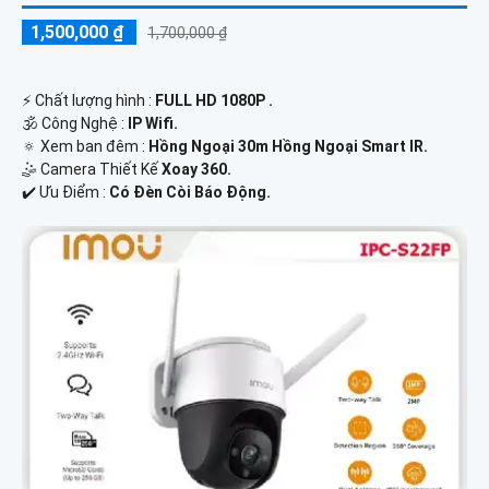
1,500,000 ₫
1,700,000 ₫
️⚡ Chất lượng hình :
FULL HD 1080P .
🕉️ Công Nghệ :
IP Wifi.
🔅 Xem ban đêm :
Hồng Ngoại 30m Hồng Ngoại Smart IR.
🤹 Camera Thiết Kế
Xoay 360.
️✔️ Ưu Điểm :
Có Đèn Còi Báo Động.