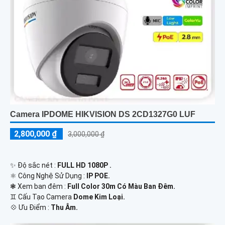
Camera IPDOME HIKVISION DS 2CD1327G0 LUF
2,800,000 ₫
3,000,000 ₫
✨ Độ sắc nét :
FULL HD 1080P .
⚛️ Công Nghệ Sử Dụng :
IP POE.
❃ Xem ban đêm :
Full Color 30m Có Màu Ban Đêm.
♊ Cấu Tạo Camera
Dome Kim Loại.
️💠 Ưu Điểm :
Thu Âm.