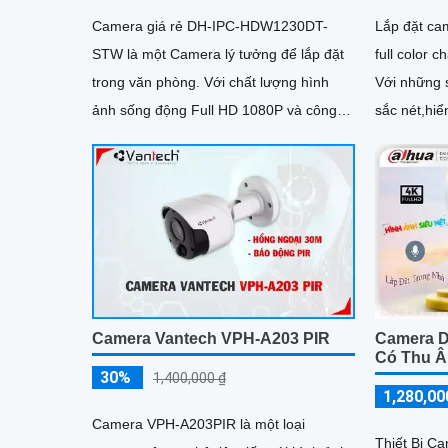
Camera giá rẻ DH-IPC-HDW1230DT-
Lắp đặt ca
STW là một Camera lý tưởng để lắp đặt
full color 
trong văn phòng. Với chất lượng hình
Với những 
ảnh sống động Full HD 1080P và công
sắc nét,hiển thị
nghệ chính hãng AHD CVI TVI BCS,
cho mọi côn
Camera này đảm bảo mang đến cho bạn
những hình ảnh chất lượng cao
Camera Vantech VPH-A203 PIR
Camera 
Có Thu 
30%
1,400,000 ₫
1,280,00
Camera VPH-A203PIR là một loại
Thiết Bị 