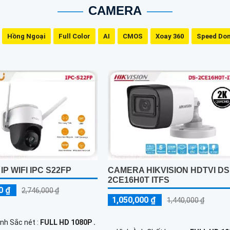
CAMERA
Hồng Ngoại
Full Color
AI
CMOS
Xoay 360
Speed Do
P WIFI IPC S22FP
CAMERA HIKVISION HDTVI DS
2CE16H0T ITFS
0 ₫
2,746,000 ₫
1,050,000 ₫
1,440,000 ₫
Ảnh Sắc nét :
FULL HD 1080P .