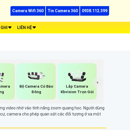
Camera Wifi 360
Tin Camera 360
0938.112.399
 GHI
LIÊN HỆ
amera
Bộ Camera Có Báo
Lắp Camera
ng
Đông
Kbvision Trọn Gói
ợng video nhờ vào tính năng zoom quang học. Người dùng
êu cự, camera cho phép quan sát các đối tượng ở xa một