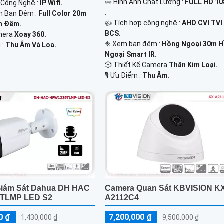
️👀 Hình Ành Chất Lượng :
FULL HD 1
ị Công Nghệ :
IP Wifi.
.
n Ban Đêm :
Full Color 20m
👍 Tích hợp công nghệ :
AHD CVI TVI
n Đêm.
BCS.
mera
Xoay 360.
❈ Xem ban đêm :
Hồng Ngoại 30m 
 :
Thu Âm Và Loa.
Ngoại Smart IR.
🎲 Thiết Kế Camera
Thân Kim Loại.
️🎙 Ưu Điểm :
Thu Âm.
iám Sát Dahua DH HAC
Camera Quan Sát KBVISION K
TLMP LED S2
A2112C4
0 ₫
7,200,000 ₫
1,430,000 ₫
9,500,000 ₫