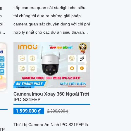
ng
Lắp camera quan sát starlight cho siêu
áp
thi chúng tôi đưa ra những giải pháp
ới
camera quan sát chuyên dụng với chi phí
n
hợp lý nhất cho các dự án siêu thị,văn
phòng,...
Camera Imou Xoay 360 Ngoài Trời
IPC-S21FEP
1,599,000 ₫
2,300,000 ₫
Thiết bị Camera An Ninh IPC-S21FEP là
0TP