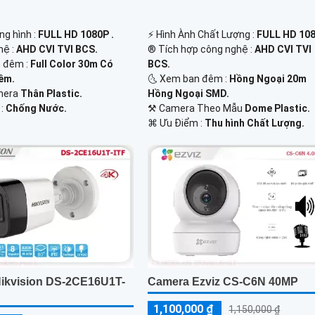
ng hình :
FULL HD 1080P .
️⚡ Hình Ành Chất Lượng :
FULL HD 108
hệ :
AHD CVI TVI BCS.
®️ Tích hợp công nghệ :
AHD CVI TVI
 đêm :
Full Color 30m Có
BCS.
êm.
🌜 Xem ban đêm :
Hồng Ngoại 20m
mera
Thân Plastic.
Hồng Ngoại SMD.
 :
Chống Nước.
⚒ Camera Theo Mẫu
Dome Plastic.
️⌘ Ưu Điểm :
Thu hình Chất Lượng.
ikvision DS-2CE16U1T-
Camera Ezviz CS-C6N 40MP
1,100,000 ₫
1,150,000 ₫