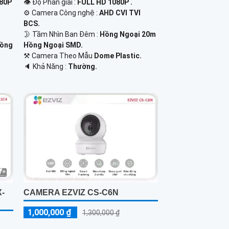
080P
👁 Độ Phân giải :
FULL HD 1080P .
⚙ Camera Công nghệ :
AHD CVI TVI
BCS.
🌛 Tầm Nhìn Ban Đêm :
Hồng Ngoại 20m
Hồng
Hồng Ngoại SMD.
⚒ Camera Theo Mẫu
Dome Plastic.
️🔈 Khả Năng :
Thường.
X-
CAMERA EZVIZ CS-C6N
1,000,000 ₫
1,300,000 ₫