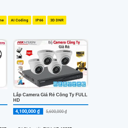
me
AI Coding
IP66
3D DNR
Lắp Camera Giá Rẻ Công Ty FULL
HD
4,100,000 ₫
5,600,000 ₫