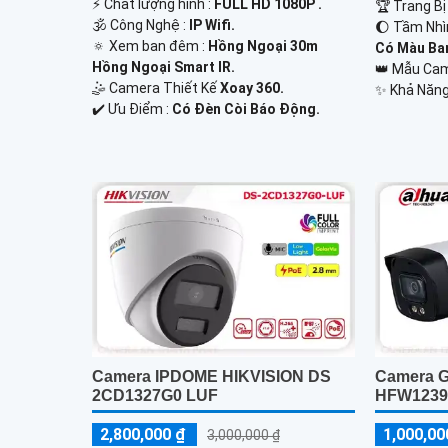
️⚡ Chất lượng hình :
FULL HD 1080P .
🏆 Trang B
🕉️ Công Nghệ :
IP Wifi.
🌔 Tầm Nhì
🔅 Xem ban đêm :
Hồng Ngoại 30m
Có Màu Ba
Hồng Ngoại Smart IR.
👑 Mẫu Ca
🤹 Camera Thiết Kế
Xoay 360.
️✨ Khả Năng
️✔️ Ưu Điểm :
Có Đèn Còi Báo Động.
Camera IPDOME HIKVISION DS
Camera G
2CD1327G0 LUF
HFW1239
2,800,000 ₫
1,000,00
3,000,000 ₫