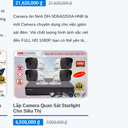
21,620,000 ₫
21,620,000 ₫
 rẻ
Camera An Ninh DH-SD5A225XA-HNR là
hông
một Camera chuyên dụng cho việc giám
sát đêm. Với chất lượng hình ảnh sắc nét
vực
đến FULL HD 1080P, bạn có thể yên tâm
quan sát mọi hoạt động xung quanh
n
Lắp Camera Quan Sát Starlight
Cho Siêu Thị
6,500,000 ₫
7,000,000 ₫