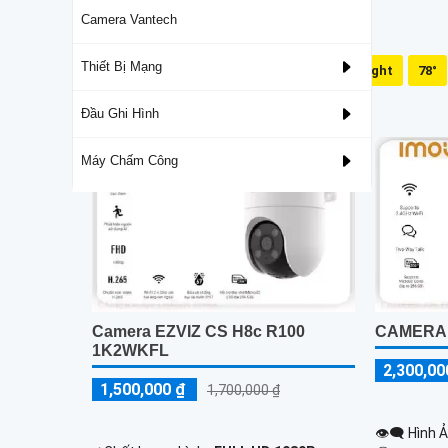
Camera Vantech
Thiết Bị Mạng
Mic Và Loa
Dual Light
78°
Camera Giá Rẻ Thiết Bị An Ninh Chính Hãng
Đầu Ghi Hình
Máy Chấm Công
Camera EZVIZ CS H8c R100
CAMERA I
1K2WKFL
2,300,00
1,500,000 ₫
1,700,000 ₫
👁️‍🗨 Hình 