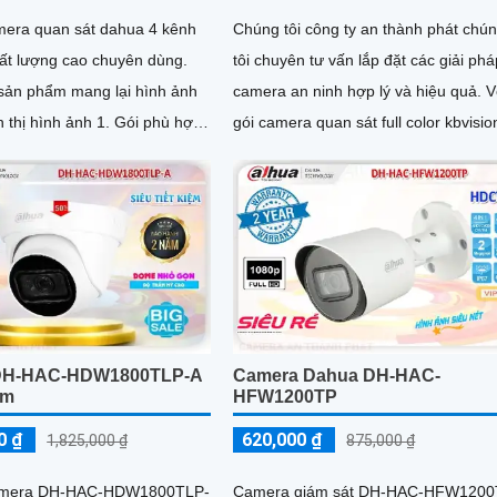
mera quan sát dahua 4 kênh
Chúng tôi công ty an thành phát chú
chất lượng cao chuyên dùng.
tôi chuyên tư vấn lắp đặt các giải ph
sản phẩm mang lại hình ảnh
camera an ninh hợp lý và hiệu quả. V
 hình ảnh 1. Gói phù hợp
gói camera quan sát full color kbvisio
g trình,văn...
ngoài trời
DH-HAC-HDW1800TLP-A
Camera Dahua DH-HAC-
Âm
HFW1200TP
0 ₫
620,000 ₫
1,825,000 ₫
875,000 ₫
Camera DH-HAC-HDW1800TLP-
Camera giám sát DH-HAC-HFW120