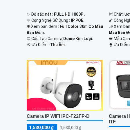
✨ Độ sắc nét :
FULL HD 1080P .
🦉 Chất lượ
⚛️ Công Nghệ Sử Dụng :
IP POE.
🌠 Công Ng
❃ Xem ban đêm :
Full Color 30m Có Màu
🌙 Xem ban
Ban Đêm.
Màu Ban Đ
♊ Cấu Tạo Camera
Dome Kim Loại.
👑 Mẫu Ca
️💠 Ưu Điểm :
Thu Âm.
️👮 Ưu Điểm
Camera IP WIFI IPC-F22FP-D
Camera H
ITF
1,530,000 ₫
1,530,000 ₫