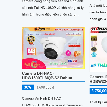
camera công nghệ tiên tiến với hình ảnh
A là một lo
sắc nét Full HD 1080P và khả năng xử lý
cao từ hãng 
hình ảnh trong điều kiện thiếu sáng.
phân giải 
Camera được trang bị công nghệ...
lại hình ảnh
Camera DH-HAC-
Camera I
HDW1500TLMQP-S2 Dahua
HDBW324
30%
1,698,000 ₫
3,750,00
Camera An Ninh DH-HAC-
Thiết bị C
HDW1500TLMQP-S2 là một Camera an