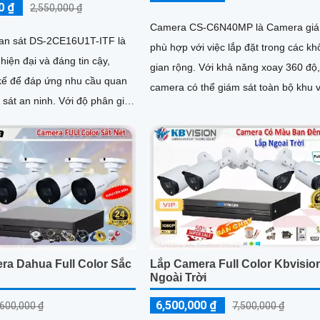
0 ₫
2,550,000 ₫
Camera CS-C6N40MP là Camera giá
an sát DS-2CE16U1T-ITF là
phù hợp với việc lắp đặt trong các k
 hiện đại và đáng tin cậy,
gian rộng. Với khả năng xoay 360 độ,
 kế để đáp ứng nhu cầu quan
camera có thể giám sát toàn bộ khu 
ninh. Với độ phân giải
một cách hiệu quả
amera này mang đến hình ảnh
i tiết
ra Dahua Full Color Sắc
Lắp Camera Full Color Kbvisio
Ngoài Trời
6,500,000 ₫
,600,000 ₫
7,500,000 ₫