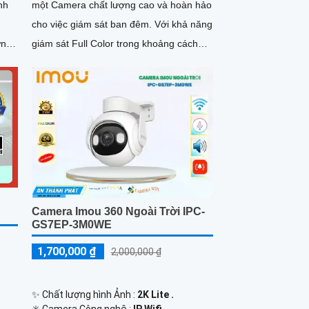
nh
một Camera chất lượng cao và hoàn hảo
cho việc giám sát ban đêm. Với khả năng
giám sát Full Color trong khoảng cách
30m, camera này mang lại cho...
Camera Imou 360 Ngoài Trời IPC-
GS7EP-3M0WE
1,700,000 ₫
2,000,000 ₫
✨ Chất lượng hình Ảnh :
2K Lite .
✳️ Camera Công nghệ :
IP Wifi.