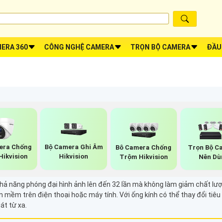
ERA 360
CÔNG NGHỆ CAMERA
TRỌN BỘ CAMERA
ĐẦU
era Chống
Bộ Camera Ghi Âm
Bô Camera Chống
Trọn Bộ C
Hikvision
Hikvision
Trộm Hikvision
Nên Dù
ả năng phóng đại hình ảnh lên đến 32 lần mà không làm giảm chất lư
ần mềm trên điện thoại hoặc máy tính. Với ống kính có thể thay đổi ti
át từ xa.