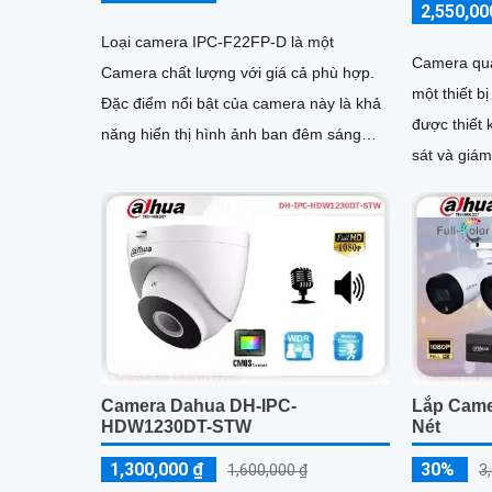
2,550,00
Loại camera IPC-F22FP-D là một
Camera qu
Camera chất lượng với giá cả phù hợp.
một thiết bị
Đặc điểm nổi bật của camera này là khả
được thiết
năng hiển thị hình ảnh ban đêm sáng
sát và giám sát an 
đẹp nhờ công nghệ Hồng Ngoại 30m
Full HD, c
rõ nét và ch
Camera Dahua DH-IPC-
Lắp Came
HDW1230DT-STW
Nét
1,300,000 ₫
30%
1,600,000 ₫
3