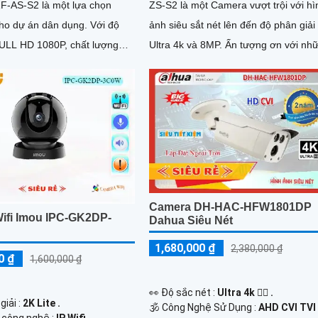
-AS-S2 là một lựa chọn
ZS-S2 là một Camera vượt trội với hì
 dự án dân dụng. Với độ
ảnh siêu sắt nét lên đến độ phân giải
FULL HD 1080P, chất lượng
Ultra 4k và 8MP. Ấn tượng ơn với những
c nét và rõ ràng
thông số là camera này có khả...
Camera DH-HAC-HFW1801DP
ifi Imou IPC-GK2DP-
Dahua Siêu Nét
1,680,000 ₫
2,380,000 ₫
0 ₫
1,600,000 ₫
️👀 Độ sắc nét :
Ultra 4k 👍🏾 .
giải :
2K Lite .
🕉️ Công Nghệ Sử Dụng :
AHD CVI TVI