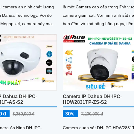
ại camera an ninh chất lượng
là một Camera cao cấp trong lĩnh vự
Dahua Technology. Với độ
camera giám sát. Với hình ảnh sắt nét
4 Megapixel, camera này mang
ban đêm và khả năng hồng ngoại lên
 sắc nét và chi tiết
đến 30m, camera này mang đến chấ
lượng hình ảnh tuyệt vời mọi lúc, mọi
P Dahua DH-IPC-
Camera IP Dahua DH-IPC-
1F-AS-S2
HDW2831TP-ZS-S2
0 ₫
30%
5,350,000 ₫
7,200,000 ₫
amera An Ninh DH-IPC-
Camera quan sát DH-IPC-HDW2831