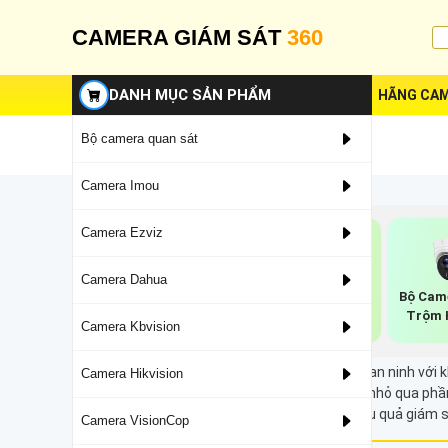
CAMERA GIÁM SÁT
360
DANH MỤC SẢN PHẨM
HÃNG CAM
Bộ camera quan sát
Camera Imou
Camera Ezviz
Camera Dahua
Bộ Camera
Bộ Cam
Lắp Camera
Hikvision Ban Đêm
Trộm 
Hikvision Trọn Bộ
Camera Kbvision
Có Màu
Camera Zoom 32X là dòng camera giám sát an ninh với kh
Camera Hikvision
có thể dễ dàng điều khiển việc phóng to, thu nhỏ qua ph
cách rõ ràng và sắc nét, giúp tăng cường hiệu quả giám s
Camera VisionCop