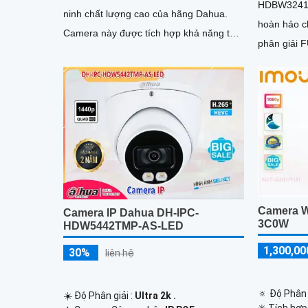
HDBW3241F
ninh chất lượng cao của hãng Dahua.
hoàn hảo cho
Camera này được tích hợp khả năng thu
phân giải 
hình chất lượng Starlight, cho khả năng
hình ảnh sắ
quan sát rõ nét ngay cả trong điều kiện
ánh sáng yếu
Camera W
Camera IP Dahua DH-IPC-
3C0W
HDW5442TMP-AS-LED
1,300,00
30%
liên hệ
🔅 Độ Phân 
☀️ Độ Phân giải :
Ultra 2k .