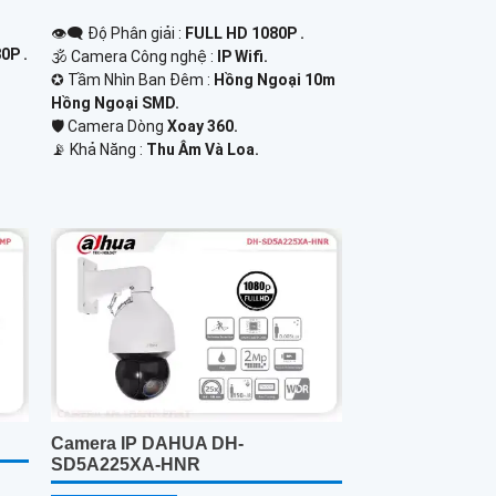
👁️‍🗨 Độ Phân giải :
FULL HD 1080P .
0P .
🕉️ Camera Công nghệ :
IP Wifi.
✪ Tầm Nhìn Ban Đêm :
Hồng Ngoại 10m
Hồng Ngoại SMD.
🛡 Camera Dòng
Xoay 360.
️📡 Khả Năng :
Thu Âm Và Loa.
Camera IP DAHUA DH-
SD5A225XA-HNR