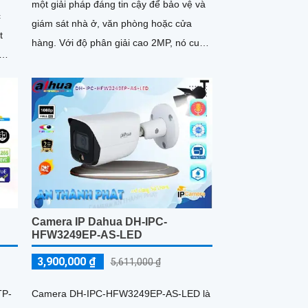
một giải pháp đáng tin cậy để bảo vệ và
c
giám sát nhà ở, văn phòng hoặc cửa
hàng. Với độ phân giải cao 2MP, nó cung
cấp hình ảnh sắc nét và chi tiết
t
 nơi
Camera IP Dahua DH-IPC-
HFW3249EP-AS-LED
3,900,000 ₫
5,611,000 ₫
TP-
Camera DH-IPC-HFW3249EP-AS-LED là