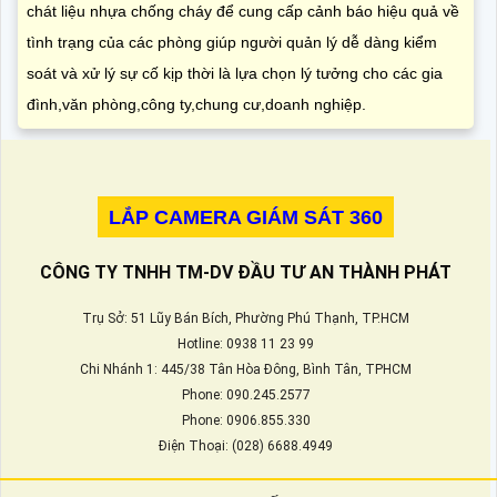
chát liệu nhựa chống cháy để cung cấp cảnh báo hiệu quả về
tình trạng của các phòng giúp người quản lý dễ dàng kiểm
soát và xử lý sự cố kịp thời là lựa chọn lý tưởng cho các gia
đình,văn phòng,công ty,chung cư,doanh nghiệp.
LẮP CAMERA GIÁM SÁT 360
CÔNG TY TNHH TM-DV ĐẦU TƯ AN THÀNH PHÁT
Trụ Sở: 51 Lũy Bán Bích, Phường Phú Thạnh, TP.HCM
Hotline: 0938 11 23 99
Chi Nhánh 1: 445/38 Tân Hòa Đông, Bình Tân, TPHCM
Phone: 090.245.2577
Phone: 0906.855.330
Điện Thoại: (028) 6688.4949