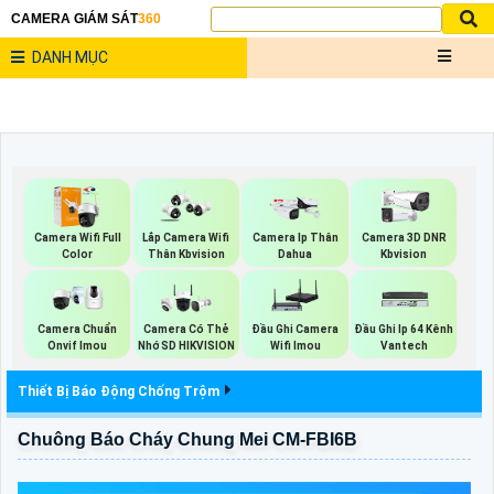
CAMERA GIÁM SÁT
360
DANH MỤC
Camera Wifi Full
Lắp Camera Wifi
Camera Ip Thân
Camera 3D DNR
Color
Thân Kbvision
Dahua
Kbvision
Camera Chuẩn
Camera Có Thẻ
Đầu Ghi Camera
Đầu Ghi Ip 64 Kênh
Onvif Imou
Nhớ SD HIKVISION
Wifi Imou
Vantech
Thiết Bị Báo Động Chống Trộm
Chuông Báo Cháy Chung Mei CM-FBI6B