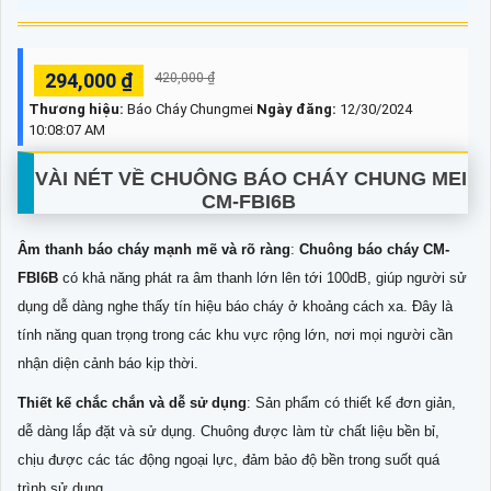
294,000 ₫
420,000 ₫
Thương hiệu:
Báo Cháy Chungmei
Ngày đăng:
12/30/2024
10:08:07 AM
VÀI NÉT VỀ CHUÔNG BÁO CHÁY CHUNG MEI
CM-FBI6B
Âm thanh báo cháy mạnh mẽ và rõ ràng
:
Chuông báo cháy CM-
FBI6B
có khả năng phát ra âm thanh lớn lên tới 100dB, giúp người sử
dụng dễ dàng nghe thấy tín hiệu báo cháy ở khoảng cách xa. Đây là
tính năng quan trọng trong các khu vực rộng lớn, nơi mọi người cần
nhận diện cảnh báo kịp thời.
Thiết kế chắc chắn và dễ sử dụng
: Sản phẩm có thiết kế đơn giản,
dễ dàng lắp đặt và sử dụng. Chuông được làm từ chất liệu bền bỉ,
chịu được các tác động ngoại lực, đảm bảo độ bền trong suốt quá
trình sử dụng.