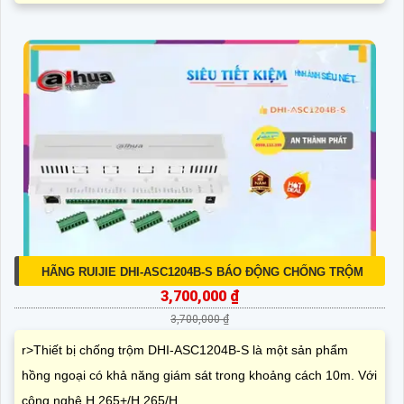
HÃNG RUIJIE DHI-ASC1204B-S BÁO ĐỘNG CHỐNG TRỘM
3,700,000 ₫
3,700,000 ₫
r>Thiết bị chống trộm DHI-ASC1204B-S là một sản phẩm
hồng ngoại có khả năng giám sát trong khoảng cách 10m. Với
công nghệ H.265+/H.265/H