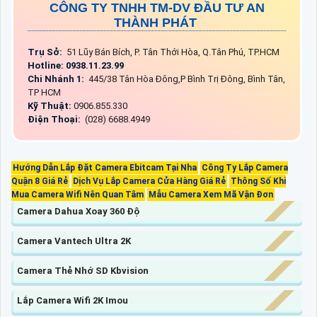
CÔNG TY TNHH TM-DV ĐẦU TƯ AN
THÀNH PHÁT
Trụ Sở:
51 Lũy Bán Bích, P. Tân Thới Hòa, Q.Tân Phú, TP.HCM
Hotline: 0938.11.23.99
Chi Nhánh 1:
445/38 Tân Hòa Đông,P Bình Trị Đông, Bình Tân,
TP HCM
Kỹ Thuật:
0906.855.330
Điện Thoại:
(028) 6688.4949
Hướng Dẫn Lắp Đặt Camera Ebitcam Tại Nha
Công Ty Lắp Camera
Quận 8 Giá Rẻ
Dịch Vụ Lắp Camera Cửa Hàng Giá Rẻ
Thông Số Khi
Mua Camera Wifi Nên Quan Tâm
Mẫu Camera Xem Mã Vận Đơn
Camera Dahua Xoay 360 Độ
Camera Vantech Ultra 2K
Camera Thẻ Nhớ SD Kbvision
Lắp Camera Wifi 2K Imou