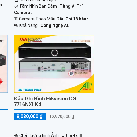
 .
🌙 Tầm Nhìn Ban Đêm :
Từng Vị Trí
.
Camera .
♊ Camera Theo Mẫu
Đầu Ghi 16 kênh.
️📢 Khả Năng :
Công Nghệ AI.
Đầu Ghi Hình Hikvision DS-
7716NXI-K4
9,080,000 ₫
12,970,000 ₫
👁 Chất lượng hình Ảnh :
Ultra 4k 👍🏾 .