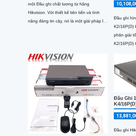
10,108,0
một Đầu ghi chất lượng từ hãng
Hikvision. Với thiết kế tiên tiến và tính
Đầu ghi hì
năng đáng tin cậy, nó là một giải pháp lý
K2/16P(D) 
tưởng cho việc giám sát an ninh trong
phân giải tối đa 
các môi trường thương mại và công
K2/16P(D) t
nghiệp
10TB/ổ), 1
200W tích 
HDMI xuất 
khuôn mặt 
thông minh
Đầu Ghi 
K4/16P(D
13,881,0
Đầu ghi Hi