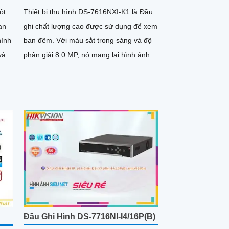
ột
Thiết bị thu hình DS-7616NXI-K1 là Đầu
an
ghi chất lượng cao được sử dụng để xem
ban đêm. Với màu sắt trong sáng và độ
và
phân giải 8.0 MP, nó mang lại hình ảnh
sắc nét và rõ ràng
Đầu Ghi Hình DS-7716NI-I4/16P(B)