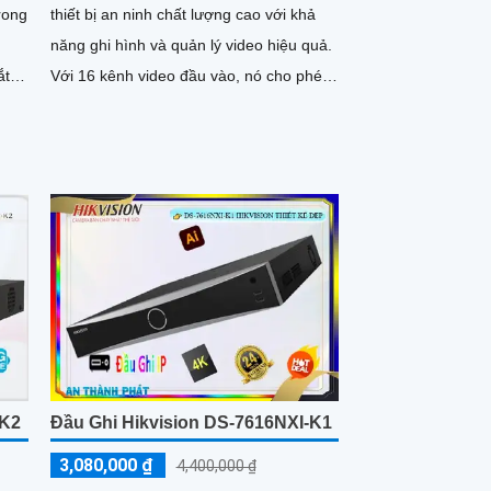
trong
thiết bị an ninh chất lượng cao với khả
năng ghi hình và quản lý video hiệu quả.
Với 16 kênh video đầu vào, nó cho phép
người dùng ghi hình và xem đồng thời từ
m
nhiều camera
-K2
Đầu Ghi Hikvision DS-7616NXI-K1
3,080,000 ₫
4,400,000 ₫