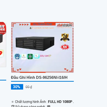
Đầu Ghi Hình DS-96256NI-I16/H
30%
00 ₫
🔅 Chất lượng hình Ảnh :
FULL HD 1080P .
🏆 Sử dụng công nghệ :
IP.