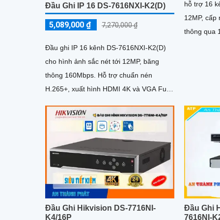
hỗ trợ 16 k
Đầu Ghi IP 16 DS-7616NXI-K2(D)
12MP, cấp n
5,089,000 ₫
7,270,000 ₫
thông qua 
đầu ghi. Trang bị 4 khay ổ cứng tối đa
Đầu ghi IP 16 kênh DS-7616NXI-K2(D)
10TB/ổ cùn
cho hình ảnh sắc nét tới 12MP, băng
khuôn mặt 
thông 160Mbps. Hỗ trợ chuẩn nén
tiện
H.265+, xuất hình HDMI 4K và VGA Full
HD. Thiết bị tích hợp 2 ổ cứng...
Đầu Ghi Hikvision DS-7716NI-
Đầu Ghi H
K4/16P
7616NI-K