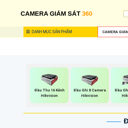
CAMERA GIÁM SÁT
360
DANH MỤC
SẢN PHẨM
CAMERA GIÁM
Đầu Thu 16 Kênh
Đầu Ghi 8 Camera
Đầu Ghi
Hikvision
Hikvision
Hik
Đ