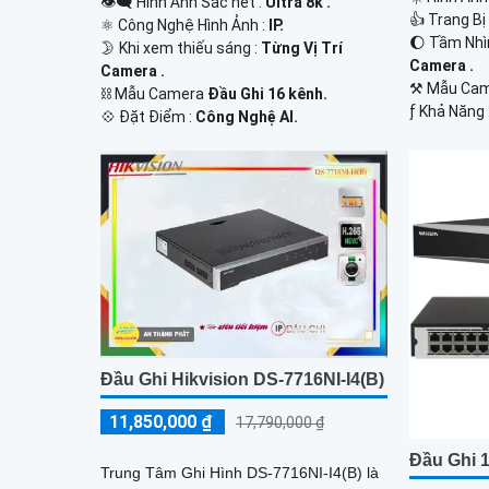
👁️‍🗨 Hình Ảnh Sắc nét :
Ultra 8k .
👍 Trang Bị
⚛️ Công Nghệ Hình Ảnh :
IP.
🌔 Tầm Nhì
🌛 Khi xem thiếu sáng :
Từng Vị Trí
Camera .
Camera .
⚒ Mẫu Ca
⛓ Mẫu Camera
Đầu Ghi 16 kênh.
️ƒ Khả Năng 
️💠 Đặt Điểm :
Công Nghệ AI.
Đầu Ghi Hikvision DS-7716NI-I4(B)
11,850,000 ₫
17,790,000 ₫
Đầu Ghi 
Trung Tâm Ghi Hình DS-7716NI-I4(B) là