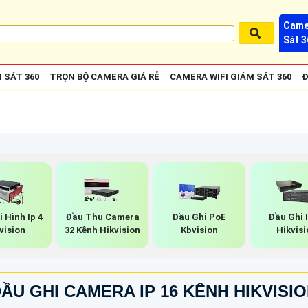
Came
Sát 3
 SÁT 360
TRỌN BỘ CAMERA GIÁ RẺ
CAMERA WIFI GIÁM SÁT 360
Đ
 Hình Ip 4
Đầu Thu Camera
Đầu Ghi PoE
Đầu Ghi I
vision
32 Kênh Hikvision
Kbvision
Hikvisi
ẦU GHI CAMERA IP 16 KÊNH HIKVISI