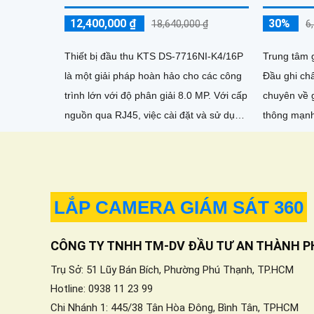
12,400,000 ₫
30%
18,640,000 ₫
6
Thiết bị đầu thu KTS DS-7716NI-K4/16P
Trung tâm 
là một giải pháp hoàn hảo cho các công
Đầu ghi chấ
trình lớn với độ phân giải 8.0 MP. Với cấp
chuyên về giám
nguồn qua RJ45, việc cài đặt và sử dụng
thông mạnh
trở nên dễ dàng hơn bao giờ hết
cung cấp k
hiệu quả vớ
4K đạt độ 
LẮP CAMERA GIÁM SÁT 360
CÔNG TY TNHH TM-DV ĐẦU TƯ AN THÀNH P
Trụ Sở: 51 Lũy Bán Bích, Phường Phú Thạnh, TP.HCM
Hotline: 0938 11 23 99
Chi Nhánh 1: 445/38 Tân Hòa Đông, Bình Tân, TPHCM