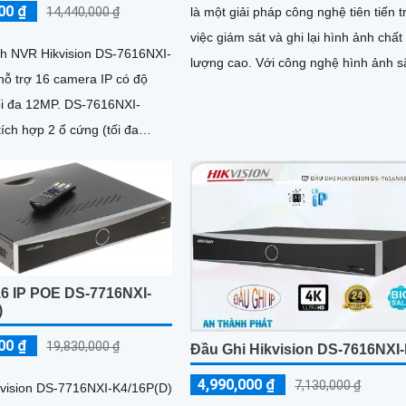
00 ₫
14,440,000 ₫
là một giải pháp công nghệ tiên tiến 
việc giám sát và ghi lại hình ảnh chất
nh NVR Hikvision DS-7616NXI-
lượng cao. Với công nghệ hình ảnh sắt
hỗ trợ 16 camera IP có độ
nét, thiết bị cho phép quan sát rõ nét
12MP. DS-7616NXI-
ngay cả trong điều kiện ánh sáng ké
ích hợp 2 ổ cứng (tối đa
6 cổng PoE với tổng công suất
hợp sẵn trên đầu ghi, Cổng
hình 4K, hỗ trợ nhận diện
và phát hiện chuyển động
16 IP POE DS-7716NXI-
)
00 ₫
19,830,000 ₫
Đầu Ghi Hikvision DS-7616NXI
4,990,000 ₫
7,130,000 ₫
kvision DS-7716NXI-K4/16P(D)