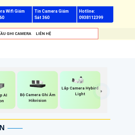
ra Wifi Giám
Tin Camera Giám
Hotline:
60
Sát 360
0938112399
ẦU GHI CAMERA
LIÊN HỆ
Lắp Camera Hybird
Light
Bộ Camera Ghi Âm
p AI
Hikvision
on
ON