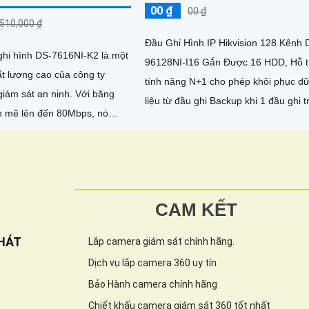
00 ₫
00 ₫
,510,000 ₫
Đầu Ghi Hình IP Hikvision 128 Kênh 
ghi hình DS-7616NI-K2 là một
96128NI-I16 Gắn Được 16 HDD, Hỗ t
t lượng cao của công ty
tính năng N+1 cho phép khôi phục d
 sát an ninh. Với băng
liệu từ đầu ghi Backup khi 1 đầu ghi 
 mẽ lên đến 80Mbps, nó
mạng bị mất kết nối. Hỗ...
hả năng giám sát ban đêm
i hình ảnh siêu sắc nét Ultra
phân giải 8MP
CAM KẾT
HÁT
Lắp camera giám sát chính hãng.
Dịch vụ lắp camera 360 uy tín
Bảo Hành camera chính hãng
Chiết khấu camera giám sát 360 tốt nhất