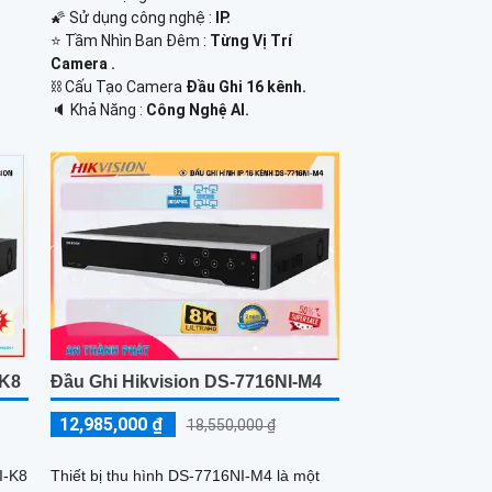
🌠 Sử dụng công nghệ :
IP.
⭐ Tầm Nhìn Ban Đêm :
Từng Vị Trí
Camera .
⛓ Cấu Tạo Camera
Đầu Ghi 16 kênh.
️🔈 Khả Năng :
Công Nghệ AI.
-K8
Đầu Ghi Hikvision DS-7716NI-M4
12,985,000 ₫
18,550,000 ₫
I-K8
Thiết bị thu hình DS-7716NI-M4 là một