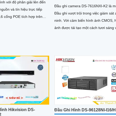
ênh với độ phân giải lên đến
Đầu ghi camera DS-7616NXI-K2 là m
guồn và tín hiệu trực tiếp
Đầu ghi vượt trội trong việc giám sát 
16 cổng POE tích hợp trên
ninh. Với cảm biến hình ảnh CMOS, hình
ảnh được tái tạo một cách tươi sáng 
g tính năng AI nhận diện
chân thực
và phát hiện người/phương
ình Hikvision DS-
Đầu Ghi Hình DS-96128NI-I16/H
2