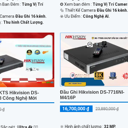
n Ban Đêm :
Từng Vị Trí
❂ Xem ban đêm :
Từng Vị Trí Camera
🔩 Thiết Kế Camera
Đầu Ghi 16 kênh
 Camera
Đầu Ghi 16 kênh.
️☣️ Ưu Điểm :
Công Nghệ AI.
 :
Thu hình Chất Lượng.
Đầu Ghi Hikvision DS-7716NI-
KTS Hikvision DS-
M4/16P
8 Công Nghệ Mới
16,700,000 ₫
23,880,000 ₫
0 ₫
🔆 Hình ảnh chất lượng :
32 MP.
 Sắc nét :
Ultra 4k 👍🏾 .