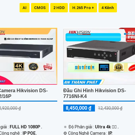
AI
CMOS
2 HDD
H.265 Pro +
4 Kênh
Camera Hikvision DS-
Đầu Ghi Hình Hikvision DS-
2/16P
7716NI-K4
8,450,000 ₫
2,920,000 ₫
12,430,000 ₫
giải :
FULL HD 1080P .
🔅 Độ Phân giải :
Ultra 4k 👍🏾 .
Công nghệ :
IP POE.
⚙ Công Nghệ Camera :
IP.