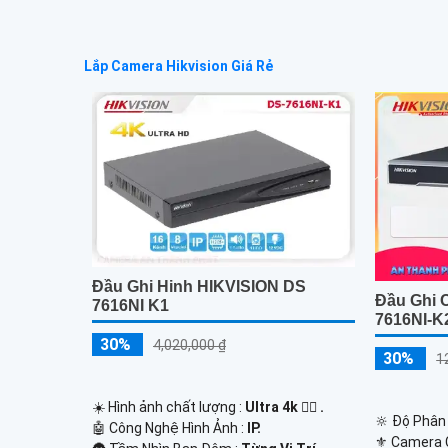
Lắp Camera Hikvision Giá Rẻ
Đầu Ghi Hinh HIKVISION DS
Đầu Ghi 
7616NI K1
7616NI-K
30%
4,020,000 ₫
30%
1
☀️ Hình ảnh chất lượng :
Ultra 4k 👍🏾 .
🔆 Độ Phân 
🤖️ Công Nghệ Hình Ảnh :
IP.
⚜️ Camera 