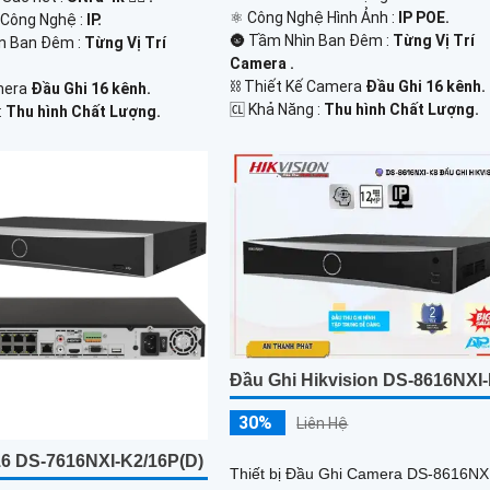
⚛️ Công Nghệ Hình Ảnh :
IP POE.
 Công Nghệ :
IP.
🌚 Tầm Nhìn Ban Đêm :
Từng Vị Trí
n Ban Đêm :
Từng Vị Trí
Camera .
⛓ Thiết Kế Camera
Đầu Ghi 16 kênh.
mera
Đầu Ghi 16 kênh.
️🆑 Khả Năng :
Thu hình Chất Lượng.
:
Thu hình Chất Lượng.
Đầu Ghi Hikvision DS-8616NXI
30%
Liên Hệ
16 DS-7616NXI-K2/16P(D)
Thiết bị Đầu Ghi Camera DS-8616NX