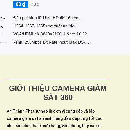
00 ₫
00 ₫
Đầu ghi hình IP Ultra HD 4K 16 kênh.
DS-
H264/H265/H265+trợ xuất tín hiệu
rợ
VGA/HDMI 4K 3840×2160. Hổ trợ 16/32
ữ
kênh, 256Mbps Bit Rate input Max(DS-
trong
7732NI-I4). Alarm 16 in/4 out
GIỚI THIỆU CAMERA GIÁM
SÁT 360
An Thành Phát tự hào là đơn vị cung cấp và lắp
camera giám sát an ninh hàng đầu đáp ứng tốt các
nhu cầu cho nhà ở, cửa hàng, văn phòng hay các xí