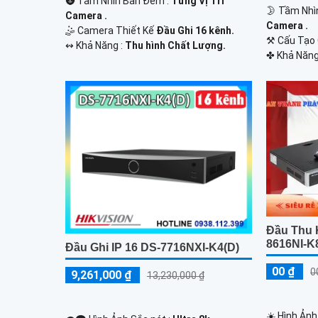
🌚 Tầm Nhìn Ban Đêm :
Từng Vị Trí
🌛 Tầm Nhì
Camera .
Camera .
🤹 Camera Thiết Kế
Đầu Ghi 16 kênh.
⚒ Cấu Tạo
️↭ Khả Năng :
Thu hình Chất Lượng.
️✤ Khả Năng
Đầu Thu 
8616NI-K
Đầu Ghi IP 16 DS-7716NXI-K4(D)
00 ₫
0
9,261,000 ₫
13,230,000 ₫
☀️ Hình Ảnh