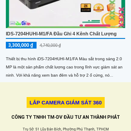
IDS-7204HUHI-M1/FA Đầu Ghi 4 Kênh Chất Lượng
3,300,000 ₫
4,740,000 ₫
Thiết bị thu hình iDS-7204HUHI-M1/FA Màu sắt trong sáng 2.0
MP là một sản phẩm chất lượng cao trong lĩnh vực giám sát an
ninh. Với khả năng xem ban đêm và hỗ trợ 2 ổ cứng, nó...
LẮP CAMERA GIÁM SÁT 360
CÔNG TY TNHH TM-DV ĐẦU TƯ AN THÀNH PHÁT
Trụ Sở: 51 Lũy Bán Bích, Phường Phú Thạnh, TP.HCM