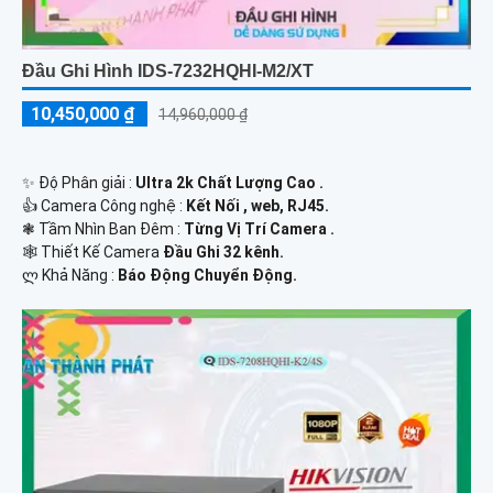
Đầu Ghi Hình IDS-7232HQHI-M2/XT
10,450,000 ₫
14,960,000 ₫
✨ Độ Phân giải :
Ultra 2k Chất Lượng Cao .
👍 Camera Công nghệ :
Kết Nối , web, RJ45.
❃ Tầm Nhìn Ban Đêm :
Từng Vị Trí Camera .
🕸️ Thiết Kế Camera
Đầu Ghi 32 kênh.
️ლ Khả Năng :
Báo Động Chuyển Động.