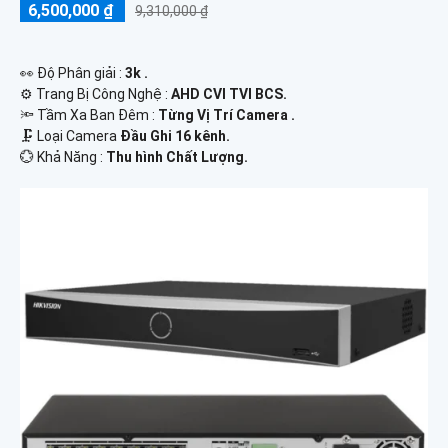
6,500,000 ₫
9,310,000 ₫
️👀 Độ Phân giải :
3k .
⚙ Trang Bị Công Nghệ :
AHD CVI TVI BCS.
🔦 Tầm Xa Ban Đêm :
Từng Vị Trí Camera .
🗜️ Loại Camera
Đầu Ghi 16 kênh.
️💮 Khả Năng :
Thu hình Chất Lượng.