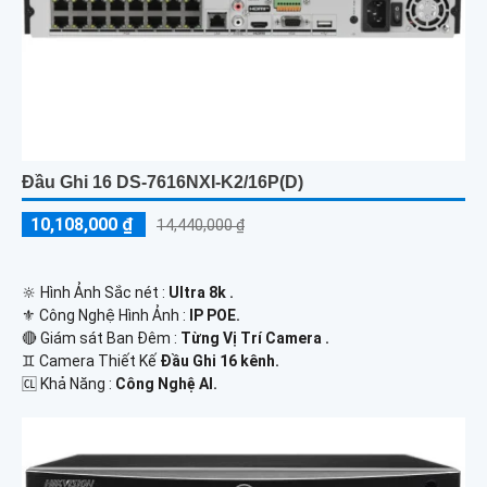
Đầu Ghi 16 DS-7616NXI-K2/16P(D)
10,108,000 ₫
14,440,000 ₫
🔆 Hình Ảnh Sắc nét :
Ultra 8k .
⚜️ Công Nghệ Hình Ảnh :
IP POE.
🔴 Giám sát Ban Đêm :
Từng Vị Trí Camera .
♊ Camera Thiết Kế
Đầu Ghi 16 kênh.
️🆑 Khả Năng :
Công Nghệ AI.