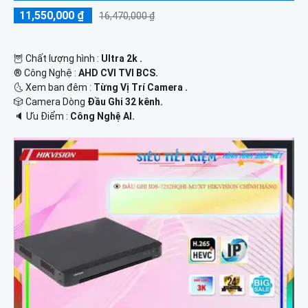
11,550,000 ₫
16,470,000 ₫
🦉 Chất lượng hình :
Ultra 2k .
®️ Công Nghệ :
AHD CVI TVI BCS.
🌜 Xem ban đêm :
Từng Vị Trí Camera .
🎲 Camera Dòng
Đầu Ghi 32 kênh.
️🔈 Ưu Điểm :
Công Nghệ AI.