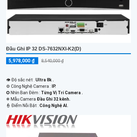
Đầu Ghi IP 32 DS-7632NXI-K2(D)
5,978,000 ₫
8,540,000 ₫
👁 Độ sắc nét :
Ultra 8k .
⚙ Công Nghệ Camera :
IP.
✪ Nhìn Ban Đêm :
Từng Vị Trí Camera .
❄ Mẫu Camera
Đầu Ghi 32 kênh.
️👮 Điểm Nỗi Bật :
Công Nghệ AI.