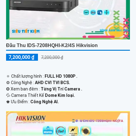
Đầu Thu IDS-7208HQHI-K2/4S Hikvision
7,200,000 ₫
7,200,000 ₫
🔅 Chất lượng hình :
FULL HD 1080P .
⚙ Công Nghệ :
AHD CVI TVI BCS.
❂ Xem ban đêm :
Từng Vị Trí Camera .
💦 Camera Thiết Kế
Dome Kim loại.
️♚ Ưu Điểm :
Công Nghệ AI.