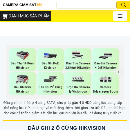
CAMERA GIÁM SÁT
360
DANH MỤC SẢN PHẨM
Đầu Thu 16 Kênh
Đầu Ghi PoE
Đầu Thu Camera
Đầu Ghi Camera
Hikvision
Kbvision
32 Kênh Hikvision
H.265 Hikvision
Trọn Bộ Camera
Đầu Ghi NVR
Đầu Ghi 2 Ổ Cứng
Camera
Ip Visioncop
Hikvision
Hikvision
Hdparagon Zoom
Đầu ghi hình hỗ trợ 4 cổng SATA, cho phép gắn 4 ổ HDD cùng lúc, cung cấp
khả năng lưu trữ linh hoạt và mở rộng thêm thời gian lưu trữ. Đầu ghi hù hợp
cho các hệ thống giám sát cần lưu giữ dữ liệu lâu dài, dễ dàng truy xuất khi
cần.
ĐẦU GHI 2 Ổ CỨNG HIKVISION