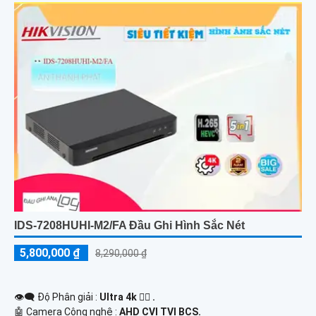
IDS-7208HUHI-M2/FA Đầu Ghi Hình Sắc Nét
5,800,000 ₫
8,290,000 ₫
👁️‍🗨 Độ Phân giải :
Ultra 4k 👍🏾 .
🤖️ Camera Công nghệ :
AHD CVI TVI BCS.