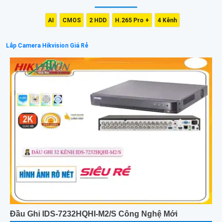
AI
CMOS
2 HDD
H.265 Pro +
4 Kênh
Lắp Camera Hikvision Giá Rẻ
Đầu Ghi IDS-7232HQHI-M2/S Công Nghệ Mới