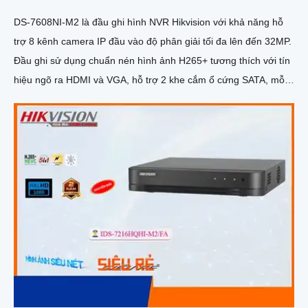
DS-7608NI-M2 là đầu ghi hình NVR Hikvision với khả năng hỗ
trợ 8 kênh camera IP đầu vào độ phân giải tối đa lên đến 32MP.
Đầu ghi sử dụng chuẩn nén hình ảnh H265+ tương thích với tín
hiệu ngõ ra HDMI và VGA, hỗ trợ 2 khe cắm ổ cứng SATA, mỗi
ổ có dung lượng tối đa 16TB