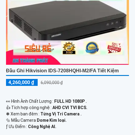
Đầu Ghi Hikvision IDS-7208HQHI-M2/FA Tiết Kiệm
4,260,000 ₫
6,090,000 ₫
️👀 Hình Ành Chất Lượng :
FULL HD 1080P .
👍 Tích hợp công nghệ :
AHD CVI TVI BCS.
❃ Xem ban đêm :
Từng Vị Trí Camera .
🔩 Mẫu Camera
Dome Kim loại.
️ƒ Ưu Điểm :
Công Nghệ AI.