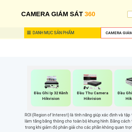
CAMERA GIÁM SÁT
360
DANH MỤC
SẢN PHẨM
CAMERA GIÁM
Đầu Ghi Ip 32 Kênh
Đầu Thu Camera
Đầu Gh
Hikvision
Hikvision
Hik
ROI (Region of Interest) là tính năng giúp xác định và 
làm tăng băng thông cho toàn bộ khung hình. Bằng cách t
trong khi giảm độ phân giải cho các phần không quan trọ