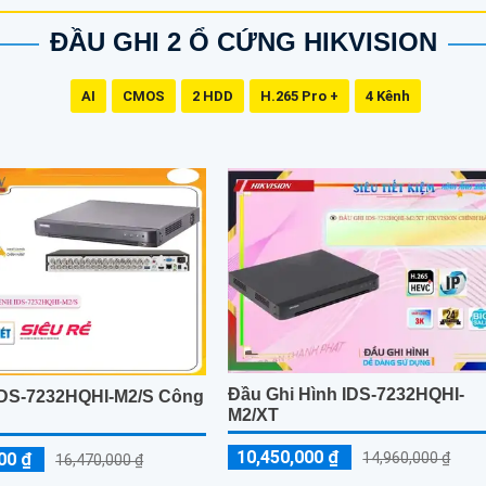
ĐẦU GHI 2 Ổ CỨNG HIKVISION
AI
CMOS
2 HDD
H.265 Pro +
4 Kênh
Đầu Ghi Hình IDS-7232HQHI-
IDS-7232HQHI-M2/S Công
M2/XT
i
10,450,000 ₫
14,960,000 ₫
00 ₫
16,470,000 ₫