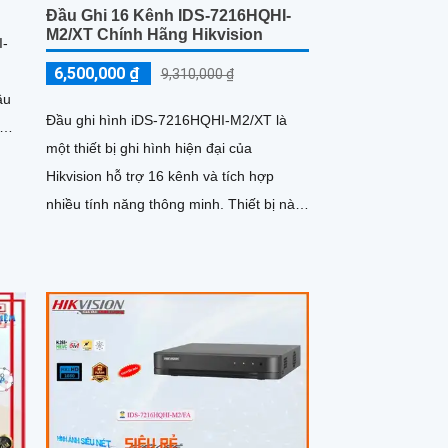
Đầu Ghi 16 Kênh IDS-7216HQHI-
M2/XT Chính Hãng Hikvision
I-
6,500,000 ₫
9,310,000 ₫
Đầu ghi hình iDS-7216HQHI-M2/XT là
một thiết bị ghi hình hiện đại của
Hikvision hỗ trợ 16 kênh và tích hợp
nhiều tính năng thông minh. Thiết bị này
nổi bật với khả năng nhận diện...