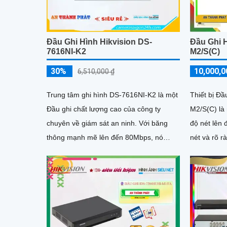
Đầu Ghi Hình Hikvision DS-
Đầu Ghi 
7616NI-K2
M2/S(C)
30%
10,000,0
6,510,000 ₫
Trung tâm ghi hình DS-7616NI-K2 là một
Thiết bị Đ
Đầu ghi chất lượng cao của công ty
M2/S(C) là 
chuyên về giám sát an ninh. Với băng
độ nét lên 
thông mạnh mẽ lên đến 80Mbps, nó
nét và rõ ràng. Ngoài ra, nó
cung cấp khả năng giám sát ban đêm
nâng cấp để
hiệu quả với hình ảnh siêu sắc nét Ultra
4K đạt độ phân giải 8MP