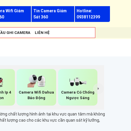
ra Wifi Giám
Tin Camera Giám
Hotline:
60
Sát 360
0938112399
ẦU GHI CAMERA
LIÊN HỆ
h Ip 4
Camera Wifi Dahua
Camera Có Chống
on
Báo Động
Ngược Sáng
 cường chất lượng hình ảnh tại khu vực quan tâm mà không
chất lượng cao cho các khu vực cần quan sát kỹ lưỡng,