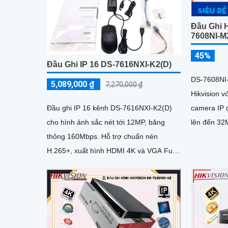
Đầu Ghi 
7608NI-M
45%
Đầu Ghi IP 16 DS-7616NXI-K2(D)
DS-7608NI-
5,089,000 ₫
7,270,000 ₫
Hikvision v
camera IP đ
Đầu ghi IP 16 kênh DS-7616NXI-K2(D)
lên đến 32MP. Đầu ghi sử dụ
cho hình ảnh sắc nét tới 12MP, băng
nén hình ản
thông 160Mbps. Hỗ trợ chuẩn nén
hiệu ngõ r
H.265+, xuất hình HDMI 4K và VGA Full
cắm ổ cứng
HD. Thiết bị tích hợp 2 ổ cứng...
tối đa 16T