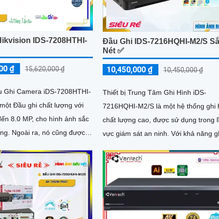
Hikvision IDS-7208HTHI-
Đầu Ghi IDS-7216HQHI-M2/S S
Nét ✅
00 ₫
10,450,000 ₫
15,620,000 ₫
10,450,000 ₫
ầu Ghi Camera iDS-7208HTHI-
Thiết bị Trung Tâm Ghi Hình iDS-
một Đầu ghi chất lượng với
7216HQHI-M2/S là một hệ thống ghi 
đến 8.0 MP, cho hình ảnh sắc
chất lượng cao, được sử dụng trong l
 cũng được
vực giám sát an ninh. Với khả năng ghi
 hỗ trợ thêm...
hình 16 kênh, thiết bị này cho phép
người dùng theo dõi và ghi lại toàn b
hoạt động từ các camera