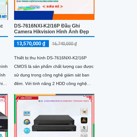
ắc
DS-7616NXI-K2/16P Đầu Ghi
Camera Hikvision Hình Ảnh Đẹp
13,570,000 ₫
16,740,000 ₫
Thiết bị thu hình DS-7616NXI-K2/16P
hình
CMOS là sản phẩm chất lượng cao được
ĩnh
sử dụng trong công nghệ giám sát ban
đêm. Với tính năng 2 HDD công nghệ
chính hãng, sản phẩm này đảm bảo hiệu
ộ
suất hoạt động ổn định và đáng tin cậy