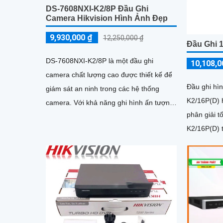
DS-7608NXI-K2/8P Đầu Ghi
Camera Hikvision Hình Ảnh Đẹp
9,930,000 ₫
12,250,000 ₫
Đầu Ghi 
DS-7608NXI-K2/8P là một đầu ghi
10,108,0
camera chất lượng cao được thiết kế để
Đầu ghi hì
giám sát an ninh trong các hệ thống
K2/16P(D) 
camera. Với khả năng ghi hình ấn tượng,
phân giải tối đa 
đây là sự lựa chọn lý tưởng cho...
K2/16P(D) t
10TB/ổ), 1
200W tích 
HDMI xuất 
khuôn mặt 
thông minh