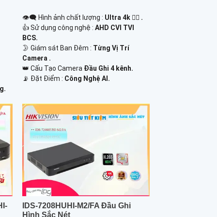
👁️‍🗨 Hình ảnh chất lượng :
Ultra 4k 👍🏾 .
👍 Sử dụng công nghệ :
AHD CVI TVI
,
BCS.
🌛 Giám sát Ban Đêm :
Từng Vị Trí
Camera .
👑 Cấu Tạo Camera
Đầu Ghi 4 kênh.
.
️📡 Đặt Điểm :
Công Nghệ AI.
g.
I-
IDS-7208HUHI-M2/FA Đầu Ghi
Hình Sắc Nét