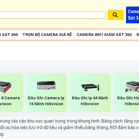
Came
Sát 3
 SÁT 360
TRỌN BỘ CAMERA GIÁ RẺ
CAMERA WIFI GIÁM SÁT 360
Đ
i 8 Camera
Đầu Ghi Camera Ip
Đầu Ghi Ip 64 Kênh
Đầu Ghi Hìn
vision
16 Kênh Hikvision
Hikvision
Hikvisi
tập trung vào các khu vực quan trọng trong khung hình. Bằng cách tăng
ối ưu hóa việc lưu trữ dữ liệu và giảm thiểu băng thông, ROI đảm bảo 
ng.