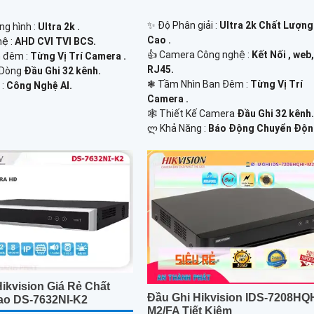
✨ Độ Phân giải :
Ultra 2k Chất Lượng
ng hình :
Ultra 2k .
Cao .
hệ :
AHD CVI TVI BCS.
👍 Camera Công nghệ :
Kết Nối , web
 đêm :
Từng Vị Trí Camera .
RJ45.
 Dòng
Đầu Ghi 32 kênh.
❃ Tầm Nhìn Ban Đêm :
Từng Vị Trí
 :
Công Nghệ AI.
Camera .
🕸️ Thiết Kế Camera
Đầu Ghi 32 kênh
️ლ Khả Năng :
Báo Động Chuyển Độn
ikvision Giá Rẻ Chất
Đầu Ghi Hikvision IDS-7208HQH
o DS-7632NI-K2
M2/FA Tiết Kiệm