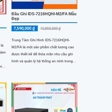
Đầu Ghi IDS-7216HQHI-M2/FA Mẫu
Đẹp
7,590,000 ₫
10,850,000 ₫
Trung Tâm Ghi Hình IDS-7216HQHI-
 là
M2/FA là một sản phẩm chất lượng cao
giám
được thiết kế để thỏa mãn nhu cầu ghi
hình và quản lý hệ thống an ninh trong
kiện
các môi trường khác nhau. Với...