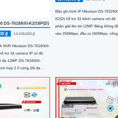
Đầu ghi hình IP Hikvision DS-7632NX
K2(D) hỗ trợ 32 kênh camera với độ
16 DS-7616NXI-K2/16P(D)
phân giải lên tới 12MP. Băng thông đầu
00 ₫
vào 256Mbps, đầu ra 160Mbps, cổng
14,440,000 ₫
HDMI 4K, VGA Full HD
nh NVR Hikvision DS-7616NXI-
hỗ trợ 16 camera IP có độ
12MP. DS-7616NXI-
ích hợp 2 ổ cứng (tối đa
6 cổng PoE với tổng công suất
hợp sẵn trên đầu ghi, Cổng
hình 4K, hỗ trợ nhận diện
và phát hiện chuyển động