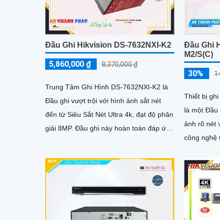
Đầu Ghi Hikvision DS-7632NXI-K2
Đầu Ghi 
M2/S(C)
5,860,000 ₫
8,370,000 ₫
30%
1
Trung Tâm Ghi Hình DS-7632NXI-K2 là
Thiết bị g
Đầu ghi vượt trội với hình ảnh sắt nét
là một Đầu
đến từ Siêu Sắt Nét Ultra 4k, đạt độ phân
ảnh rõ nét v
giải 8MP. Đầu ghi này hoàn toàn đáp ứng
công nghệ t
được yêu cầu khắc khe về hình ảnh của
hiện một cá
các dự án ONVIF