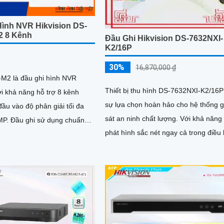
Hình NVR Hikvision DS-
2 8 Kênh
Đầu Ghi Hikvision DS-7632NXI-
K2/16P
30%
16,870,000 ₫
M2 là đầu ghi hình NVR
Thiết bị thu hình DS-7632NXI-K2/16P
ới khả năng hỗ trợ 8 kênh
sự lựa chọn hoàn hảo cho hệ thống 
ầu vào độ phân giải tối đa
sát an ninh chất lượng. Với khả năng
ng chuẩn
phát hình sắc nét ngay cả trong điều 
h H265+ tương thích với tín
ánh sáng yếu, 2 HDD...
a HDMI và VGA, hỗ trợ 2 khe
 SATA, mỗi ổ có dung lượng
B