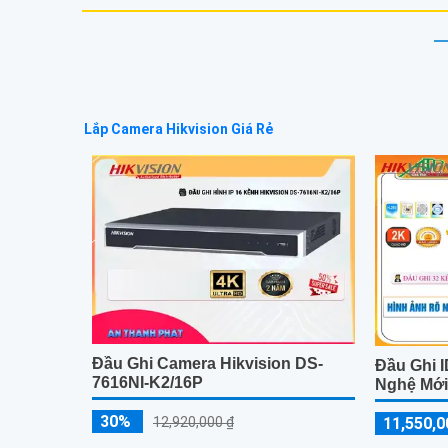
Lắp Camera Hikvision Giá Rẻ
Đầu Ghi Camera Hikvision DS-
Đầu Ghi 
7616NI-K2/16P
Nghệ Mớ
30%
11,550,0
12,920,000 ₫