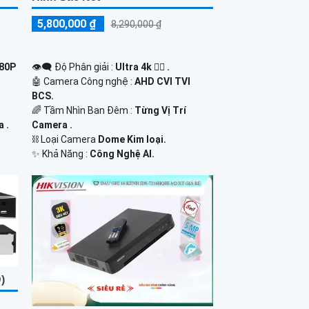
5,800,000 ₫
8,290,000 ₫
080P
👁️‍🗨 Độ Phân giải :
Ultra 4k 👍🏾 .
🤖️ Camera Công nghệ :
AHD CVI TVI
BCS.
🌈 Tầm Nhìn Ban Đêm :
Từng Vị Trí
 .
Camera .
⛓ Loại Camera
Dome Kim loại.
️✨ Khả Năng :
Công Nghệ AI.
)