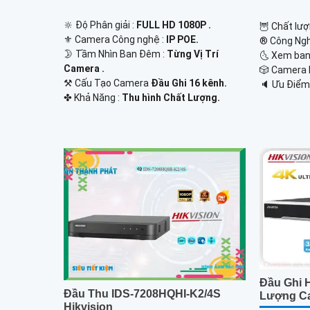
🔆 Độ Phân giải :
FULL HD 1080P .
🦉 Chất lượ
⚜️ Camera Công nghệ :
IP POE.
®️ Công Ng
🌛 Tầm Nhìn Ban Đêm :
Từng Vị Trí
🌜 Xem ban
Camera .
🎲 Camera
⚒ Cấu Tạo Camera
Đầu Ghi 16 kênh.
️🔈 Ưu Điểm
️✤ Khả Năng :
Thu hình Chất Lượng.
Đầu Ghi H
Đầu Thu IDS-7208HQHI-K2/4S
Lượng Ca
Hikvision