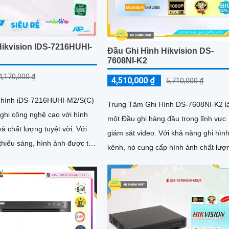
Hikvision IDS-7216HUHI-
Đầu Ghi Hình Hikvision DS-
7608NI-K2
4,170,000 ₫
4,510,000 ₫
5,710,000 ₫
hi hình iDS-7216HUHI-M2/S(C)
Trung Tâm Ghi Hình DS-7608NI-K2 l
 ghi công nghệ cao với hình
một Đầu ghi hàng đầu trong lĩnh vực
à chất lượng tuyệt vời. Với
giám sát video. Với khả năng ghi hình 8
hiếu sáng, hình ảnh được tái
kênh, nó cung cấp hình ảnh chất lượ
ch tươi...
cao và rõ nét