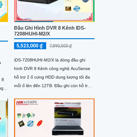
Đầu Ghi Hình DVR 8 Kênh IDS-
7208HUHI-M2/X
5,523,000 ₫
7,890,000 ₫
iDS-7208HUHI-M2/X là dòng đầu ghi
à
hình DVR 8 Kênh công nghệ AcuSense
hỗ trợ 2 ổ cứng HDD dung lượng tối đa
mỗi ổ lên đến 12TB. Đầu ghi còn hỗ trợ
ng
chuẩn nén H