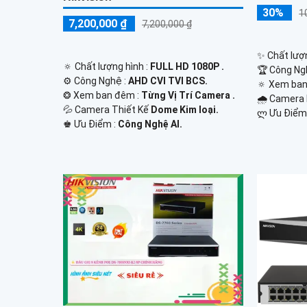
30%
1
7,200,000 ₫
7,200,000 ₫
✨ Chất lượn
🔅 Chất lượng hình :
FULL HD 1080P .
🏆 Công Ng
⚙ Công Nghệ :
AHD CVI TVI BCS.
🔅 Xem ban
❂ Xem ban đêm :
Từng Vị Trí Camera .
🌧️ Camera
💦 Camera Thiết Kế
Dome Kim loại.
️ლ Ưu Điểm
️♚ Ưu Điểm :
Công Nghệ AI.