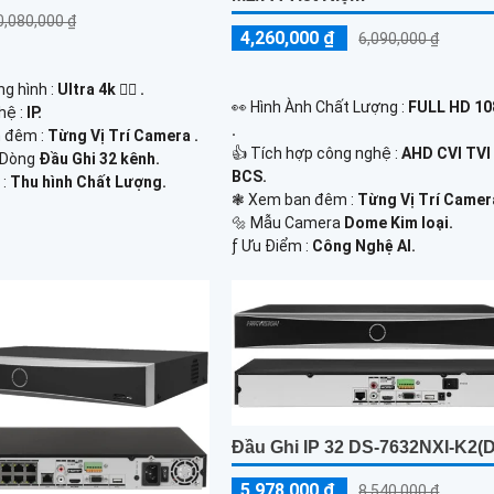
0,080,000 ₫
4,260,000 ₫
6,090,000 ₫
g hình :
Ultra 4k 👍🏾 .
️👀 Hình Ành Chất Lượng :
FULL HD 1
hệ :
IP.
.
 đêm :
Từng Vị Trí Camera .
👍 Tích hợp công nghệ :
AHD CVI TVI
 Dòng
Đầu Ghi 32 kênh.
BCS.
 :
Thu hình Chất Lượng.
❃ Xem ban đêm :
Từng Vị Trí Camera
🔩 Mẫu Camera
Dome Kim loại.
️ƒ Ưu Điểm :
Công Nghệ AI.
Đầu Ghi IP 32 DS-7632NXI-K2(D
5,978,000 ₫
8,540,000 ₫