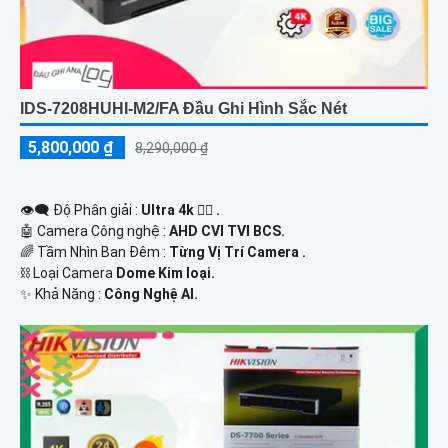
IDS-7208HUHI-M2/FA Đầu Ghi Hình Sắc Nét
5,800,000 ₫
8,290,000 ₫
👁️‍🗨 Độ Phân giải :
Ultra 4k 👍🏾 .
🤖️ Camera Công nghệ :
AHD CVI TVI BCS.
🌈 Tầm Nhìn Ban Đêm :
Từng Vị Trí Camera .
⛓ Loại Camera
Dome Kim loại.
️✨ Khả Năng :
Công Nghệ AI.