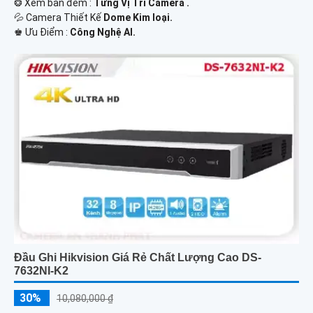
❂ Xem ban đêm :
Từng Vị Trí Camera .
💦 Camera Thiết Kế
Dome Kim loại.
️♚ Ưu Điểm :
Công Nghệ AI.
Đầu Ghi Hikvision Giá Rẻ Chất Lượng Cao DS-
7632NI-K2
30%
10,080,000 ₫