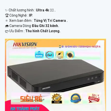
✨ Chất lượng hình :
Ultra 4k 👍🏾 .
🏆 Công Nghệ :
IP.
🔅 Xem ban đêm :
Từng Vị Trí Camera .
🌧️ Camera Dòng
Đầu Ghi 32 kênh.
️ლ Ưu Điểm :
Thu hình Chất Lượng.