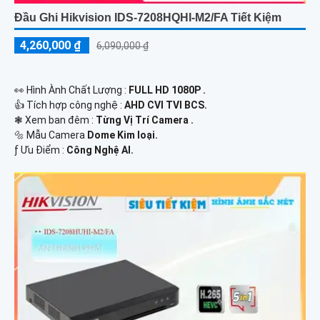
Đầu Ghi Hikvision IDS-7208HQHI-M2/FA Tiết Kiệm
4,260,000 ₫
6,090,000 ₫
️👀 Hình Ành Chất Lượng :
FULL HD 1080P .
👍 Tích hợp công nghệ :
AHD CVI TVI BCS.
❃ Xem ban đêm :
Từng Vị Trí Camera .
🔩 Mẫu Camera
Dome Kim loại.
️ƒ Ưu Điểm :
Công Nghệ AI.