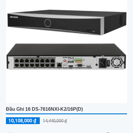
Đầu Ghi 16 DS-7616NXI-K2/16P(D)
10,108,000 ₫
14,440,000 ₫