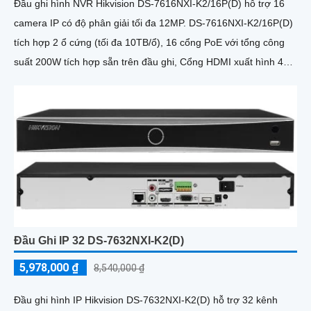
Đầu ghi hình NVR Hikvision DS-7616NXI-K2/16P(D) hỗ trợ 16
camera IP có độ phân giải tối đa 12MP. DS-7616NXI-K2/16P(D)
tích hợp 2 ổ cứng (tối đa 10TB/ổ), 16 cổng PoE với tổng công
suất 200W tích hợp sẵn trên đầu ghi, Cổng HDMI xuất hình 4K,
hỗ trợ nhận diện khuôn mặt và phát hiện chuyển động thông
minh
Đầu Ghi IP 32 DS-7632NXI-K2(D)
5,978,000 ₫
8,540,000 ₫
Đầu ghi hình IP Hikvision DS-7632NXI-K2(D) hỗ trợ 32 kênh