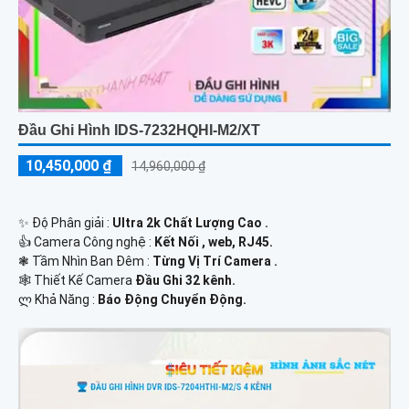
Đầu Ghi Hình IDS-7232HQHI-M2/XT
10,450,000 ₫
14,960,000 ₫
✨ Độ Phân giải :
Ultra 2k Chất Lượng Cao .
👍 Camera Công nghệ :
Kết Nối , web, RJ45.
❃ Tầm Nhìn Ban Đêm :
Từng Vị Trí Camera .
🕸️ Thiết Kế Camera
Đầu Ghi 32 kênh.
️ლ Khả Năng :
Báo Động Chuyển Động.