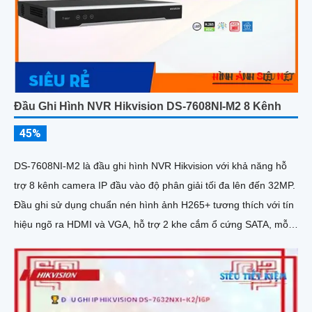
Đầu Ghi Hình NVR Hikvision DS-7608NI-M2 8 Kênh
45%
DS-7608NI-M2 là đầu ghi hình NVR Hikvision với khả năng hỗ
trợ 8 kênh camera IP đầu vào độ phân giải tối đa lên đến 32MP.
Đầu ghi sử dụng chuẩn nén hình ảnh H265+ tương thích với tín
hiệu ngõ ra HDMI và VGA, hỗ trợ 2 khe cắm ổ cứng SATA, mỗi
ổ có dung lượng tối đa 16TB