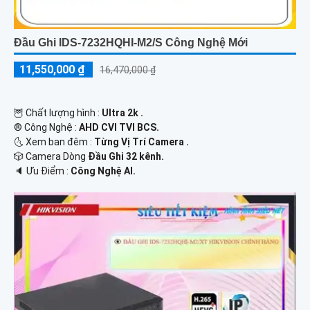
Đầu Ghi IDS-7232HQHI-M2/S Công Nghệ Mới
11,550,000 ₫
16,470,000 ₫
🦉 Chất lượng hình :
Ultra 2k .
®️ Công Nghệ :
AHD CVI TVI BCS.
🌜 Xem ban đêm :
Từng Vị Trí Camera .
🎲 Camera Dòng
Đầu Ghi 32 kênh.
️🔈 Ưu Điểm :
Công Nghệ AI.