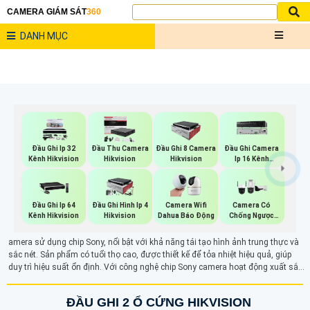
CAMERA GIÁM SÁT
360
DANH MỤC
Đầu Ghi Ip 32
Đầu Thu Camera
Đầu Ghi 8 Camera
Đầu Ghi Camera
Kênh Hikvision
Hikvision
Hikvision
Ip 16 Kênh
Hikvision
Đầu Ghi Ip 64
Đầu Ghi Hình Ip 4
Camera Wifi
Camera Có
Kênh Hikvision
Hikvision
Dahua Báo Động
Chống Ngược
Sáng
amera sử dụng chip Sony, nổi bật với khả năng tái tạo hình ảnh trung thực và
sắc nét. Sản phẩm có tuổi thọ cao, được thiết kế để tỏa nhiệt hiệu quả, giúp
duy trì hiệu suất ổn định. Với công nghệ chip Sony camera hoạt động xuất sắc
trong môi trường ánh sáng yếu, đảm bảo giám sát chất lượng tốt nhất. Đây là
giải pháp lý tưởng cho những ai cần một hệ thống an ninh bền bỉ và hiệu quả
ĐẦU GHI 2 Ổ CỨNG HIKVISION
trong mọi điều kiện.