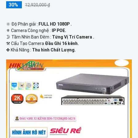
30%
12,920,000 ₫
🔆 Độ Phân giải :
FULL HD 1080P .
⚜️ Camera Công nghệ :
IP POE.
🌛 Tầm Nhìn Ban Đêm :
Từng Vị Trí Camera .
⚒ Cấu Tạo Camera
Đầu Ghi 16 kênh.
️✤ Khả Năng :
Thu hình Chất Lượng.