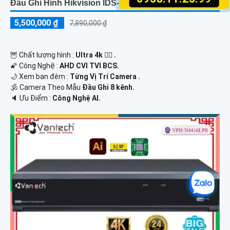
Đầu Ghi Hình Hikvision IDS-7208HUHI-M2/S
5,500,000 ₫
7,890,000 ₫
🦉 Chất lượng hình :
Ultra 4k 👍🏾 .
🌠 Công Nghệ :
AHD CVI TVI BCS.
🌙 Xem ban đêm :
Từng Vị Trí Camera .
🕉️ Camera Theo Mẫu
Đầu Ghi 8 kênh.
️🔈 Ưu Điểm :
Công Nghệ AI.