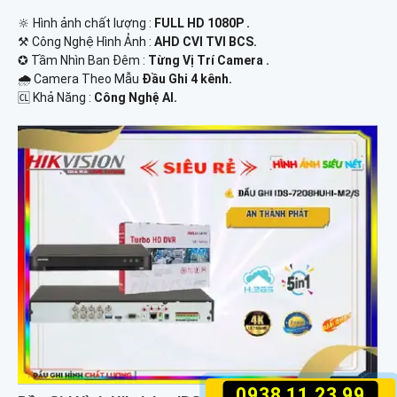
🔆 Hình ảnh chất lượng :
FULL HD 1080P .
⚒ Công Nghệ Hình Ảnh :
AHD CVI TVI BCS.
✪ Tầm Nhìn Ban Đêm :
Từng Vị Trí Camera .
🌧️ Camera Theo Mẫu
Đầu Ghi 4 kênh.
️🆑 Khả Năng :
Công Nghệ AI.
0938.11.23.99