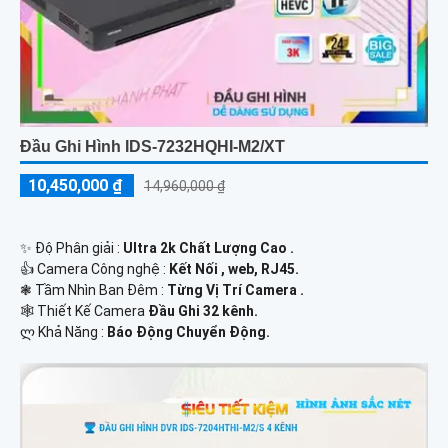
Đầu Ghi Hình IDS-7232HQHI-M2/XT
10,450,000 ₫
14,960,000 ₫
✨ Độ Phân giải :
Ultra 2k Chất Lượng Cao .
👍 Camera Công nghệ :
Kết Nối , web, RJ45.
❃ Tầm Nhìn Ban Đêm :
Từng Vị Trí Camera .
🕸️ Thiết Kế Camera
Đầu Ghi 32 kênh.
️ლ Khả Năng :
Báo Động Chuyển Động.