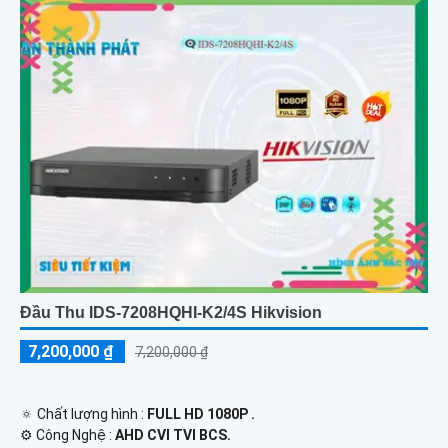
Đầu Thu IDS-7208HQHI-K2/4S Hikvision
7,200,000 ₫
7,200,000 ₫
🔅 Chất lượng hình :
FULL HD 1080P .
⚙ Công Nghệ :
AHD CVI TVI BCS.