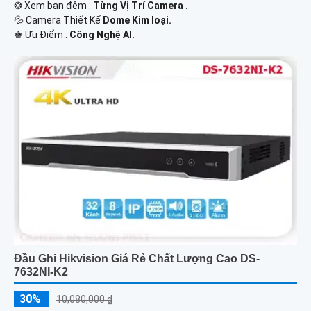
❂ Xem ban đêm :
Từng Vị Trí Camera .
💦 Camera Thiết Kế
Dome Kim loại.
️♚ Ưu Điểm :
Công Nghệ AI.
Đầu Ghi Hikvision Giá Rẻ Chất Lượng Cao DS-
7632NI-K2
30%
10,080,000 ₫