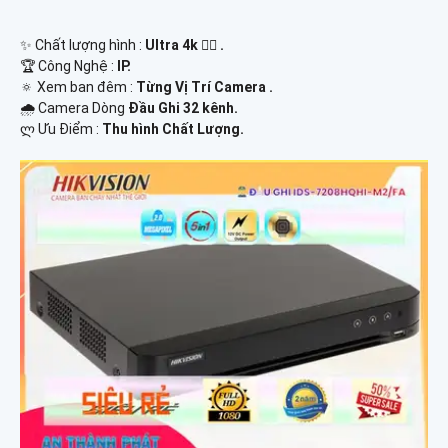
✨ Chất lượng hình :
Ultra 4k 👍🏾 .
🏆 Công Nghệ :
IP.
🔅 Xem ban đêm :
Từng Vị Trí Camera .
🌧️ Camera Dòng
Đầu Ghi 32 kênh.
️ლ Ưu Điểm :
Thu hình Chất Lượng.