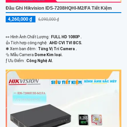
Đầu Ghi Hikvision IDS-7208HQHI-M2/FA Tiết Kiệm
4,260,000 ₫
6,090,000 ₫
️👀 Hình Ành Chất Lượng :
FULL HD 1080P .
👍 Tích hợp công nghệ :
AHD CVI TVI BCS.
❃ Xem ban đêm :
Từng Vị Trí Camera .
🔩 Mẫu Camera
Dome Kim loại.
️ƒ Ưu Điểm :
Công Nghệ AI.