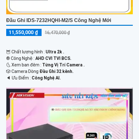
Đầu Ghi IDS-7232HQHI-M2/S Công Nghệ Mới
11,550,000 ₫
16,470,000 ₫
🦉 Chất lượng hình :
Ultra 2k .
®️ Công Nghệ :
AHD CVI TVI BCS.
🌜 Xem ban đêm :
Từng Vị Trí Camera .
🎲 Camera Dòng
Đầu Ghi 32 kênh.
️🔈 Ưu Điểm :
Công Nghệ AI.