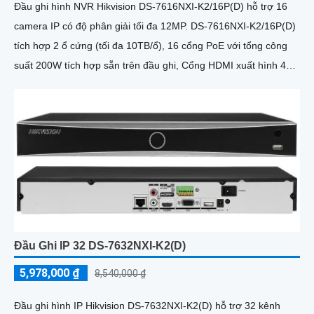
Đầu ghi hình NVR Hikvision DS-7616NXI-K2/16P(D) hỗ trợ 16
camera IP có độ phân giải tối đa 12MP. DS-7616NXI-K2/16P(D)
tích hợp 2 ổ cứng (tối đa 10TB/ổ), 16 cổng PoE với tổng công
suất 200W tích hợp sẵn trên đầu ghi, Cổng HDMI xuất hình 4K,
hỗ trợ nhận diện khuôn mặt và phát hiện chuyển động thông
minh
Đầu Ghi IP 32 DS-7632NXI-K2(D)
5,978,000 ₫
8,540,000 ₫
Đầu ghi hình IP Hikvision DS-7632NXI-K2(D) hỗ trợ 32 kênh