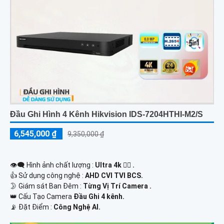
Đầu Ghi Hình 4 Kênh Hikvision IDS-7204HTHI-M2/S
6,545,000 ₫
9,350,000 ₫
👁️‍🗨 Hình ảnh chất lượng :
Ultra 4k 👍🏾 .
👍 Sử dụng công nghệ :
AHD CVI TVI BCS.
🌛 Giám sát Ban Đêm :
Từng Vị Trí Camera .
👑 Cấu Tạo Camera
Đầu Ghi 4 kênh.
️📡 Đặt Điểm :
Công Nghệ AI.