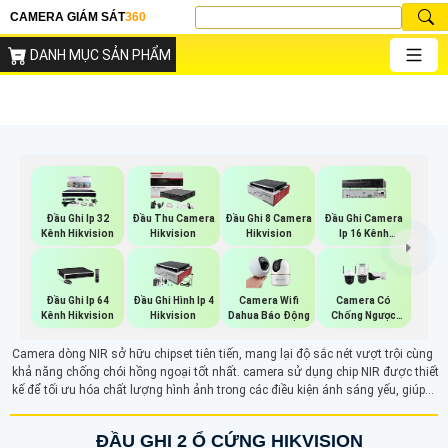
CAMERA GIÁM SÁT
360
DANH MỤC SẢN PHẨM
Đầu Ghi Ip 32
Đầu Thu Camera
Đầu Ghi 8 Camera
Đầu Ghi Camera
Kênh Hikvision
Hikvision
Hikvision
Ip 16 Kênh
Hikvision
Đầu Ghi Ip 64
Đầu Ghi Hình Ip 4
Camera Wifi
Camera Có
Kênh Hikvision
Hikvision
Dahua Báo Động
Chống Ngược
Sáng
Camera dòng NIR sở hữu chipset tiên tiến, mang lại độ sắc nét vượt trội cùng
khả năng chống chói hồng ngoại tốt nhất. camera sử dụng chip NIR được thiết
kế để tối ưu hóa chất lượng hình ảnh trong các điều kiện ánh sáng yếu, giúp
ghi lại những chi tiết sắc nét và rõ ràng. Với công nghệ hiện đại, camera NIR là
lựa chọn lý tưởng cho những ai cần giám sát và bảo mật hiệu quả trong môi
ĐẦU GHI 2 Ổ CỨNG HIKVISION
trường tối.