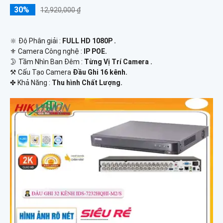
30%
12,920,000 ₫
🔆 Độ Phân giải :
FULL HD 1080P .
⚜️ Camera Công nghệ :
IP POE.
🌛 Tầm Nhìn Ban Đêm :
Từng Vị Trí Camera .
⚒ Cấu Tạo Camera
Đầu Ghi 16 kênh.
️✤ Khả Năng :
Thu hình Chất Lượng.