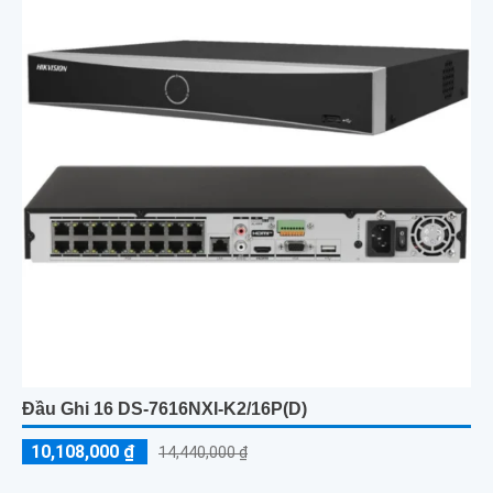
Đầu Ghi 16 DS-7616NXI-K2/16P(D)
10,108,000 ₫
14,440,000 ₫