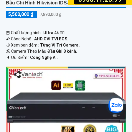
Đầu Ghi Hình Hikvision IDS-7208HUHI-M2/S
5,500,000 ₫
7,890,000 ₫
🦉 Chất lượng hình :
Ultra 4k 👍🏾 .
🌠 Công Nghệ :
AHD CVI TVI BCS.
🌙 Xem ban đêm :
Từng Vị Trí Camera .
🕉️ Camera Theo Mẫu
Đầu Ghi 8 kênh.
️🔈 Ưu Điểm :
Công Nghệ AI.