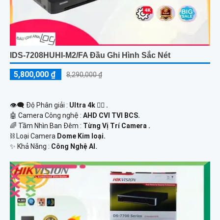
IDS-7208HUHI-M2/FA Đầu Ghi Hình Sắc Nét
5,800,000 ₫
8,290,000 ₫
👁️‍🗨 Độ Phân giải :
Ultra 4k 👍🏾 .
🤖️ Camera Công nghệ :
AHD CVI TVI BCS.
🌈 Tầm Nhìn Ban Đêm :
Từng Vị Trí Camera .
⛓ Loại Camera
Dome Kim loại.
️✨ Khả Năng :
Công Nghệ AI.