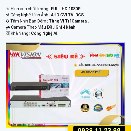
🔆 Hình ảnh chất lượng :
FULL HD 1080P .
⚒ Công Nghệ Hình Ảnh :
AHD CVI TVI BCS.
✪ Tầm Nhìn Ban Đêm :
Từng Vị Trí Camera .
🌧️ Camera Theo Mẫu
Đầu Ghi 4 kênh.
️🆑 Khả Năng :
Công Nghệ AI.
0938.11.23.99