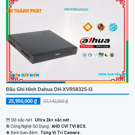
Đầu Ghi Hình Dahua DH-XVR5832S-I3
25,950,000 ₫
37,142,000 ₫
🦉 Độ sắc nét :
Ultra 2k+ sắc nét .
®️ Công Nghệ Sử Dụng :
AHD CVI TVI BCS.
❃ Xem ban đêm :
Từng Vị Trí Camera .