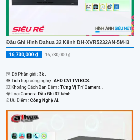
Đầu Ghi Hình Dahua 32 Kênh DH-XVR5232AN-5M-I3
16,730,000 ₫
16,730,000 ₫
🦉 Độ Phân giải :
3k .
®️ Tích hợp công nghệ :
AHD CVI TVI BCS.
💥 Khoảng Cách Ban Đêm :
Từng Vị Trí Camera .
💎 Loại Camera
Đầu Ghi 32 kênh.
️₤ Ưu Điểm :
Công Nghệ AI.