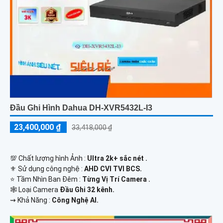
Đầu Ghi Hình Dahua DH-XVR5432L-I3
23,400,000 ₫
33,418,000 ₫
💯 Chất lượng hình Ảnh :
Ultra 2k+ sắc nét .
⚜️ Sử dụng công nghệ :
AHD CVI TVI BCS.
⭐ Tầm Nhìn Ban Đêm :
Từng Vị Trí Camera .
🕸️ Loại Camera
Đầu Ghi 32 kênh.
️⇝ Khả Năng :
Công Nghệ AI.