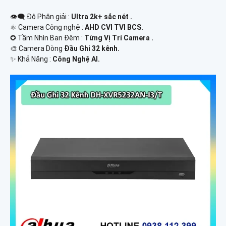
👁️‍🗨 Độ Phân giải :
Ultra 2k+ sắc nét .
⚛️ Camera Công nghệ :
AHD CVI TVI BCS.
✪ Tầm Nhìn Ban Đêm :
Từng Vị Trí Camera .
🎨 Camera Dòng
Đầu Ghi 32 kênh.
️✨ Khả Năng :
Công Nghệ AI.