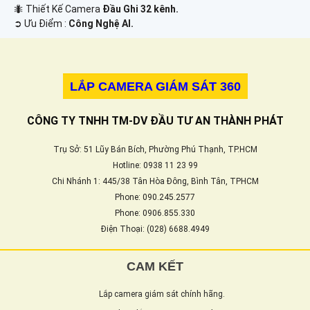
🐜 Thiết Kế Camera
Đầu Ghi 32 kênh.
️➲ Ưu Điểm :
Công Nghệ AI.
LẮP CAMERA GIÁM SÁT 360
CÔNG TY TNHH TM-DV ĐẦU TƯ AN THÀNH PHÁT
Trụ Sở: 51 Lũy Bán Bích, Phường Phú Thạnh, TP.HCM
Hotline: 0938 11 23 99
Chi Nhánh 1: 445/38 Tân Hòa Đông, Bình Tân, TPHCM
Phone: 090.245.2577
Phone: 0906.855.330
Điện Thoại: (028) 6688.4949
CAM KẾT
Lắp camera giám sát chính hãng.