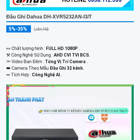
Đầu Ghi Dahua DH-XVR5232AN-I3/T
5%-35%
Liên Hệ
️👀 Chất lượng hình :
FULL HD 1080P .
⚒ Công Nghệ Sử Dụng :
AHD CVI TVI BCS.
🔦 Video Ban Đêm :
Từng Vị Trí Camera .
👑 Camera Theo Mẫu
Đầu Ghi 32 kênh.
️↭ Tích Hợp :
Công Nghệ AI.