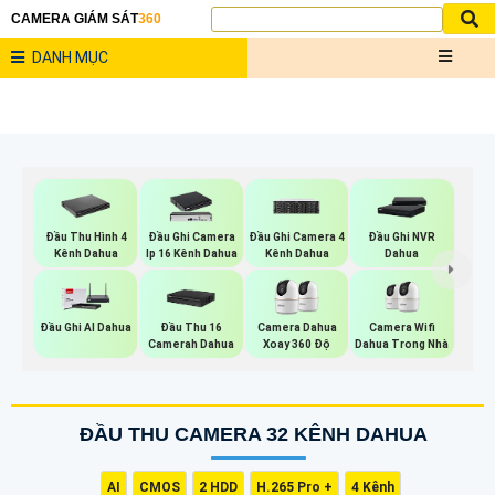
CAMERA GIÁM SÁT
360
DANH MỤC
Đầu Thu Hình 4
Đầu Ghi Camera
Đầu Ghi Camera 4
Đầu Ghi NVR
Kênh Dahua
Ip 16 Kênh Dahua
Kênh Dahua
Dahua
Camera Wifi
Đầu Ghi AI Dahua
Đầu Thu 16
Camera Dahua
Dahua Trong Nhà
Camerah Dahua
Xoay 360 Độ
ĐẦU THU CAMERA 32 KÊNH DAHUA
AI
CMOS
2 HDD
H.265 Pro +
4 Kênh