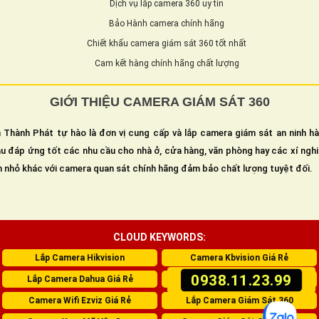
Dịch vụ lắp camera 360 uy tín
Bảo Hành camera chính hãng
Chiết khấu camera giám sát 360 tốt nhất
Cam kết hàng chính hãng chất lượng
GIỚI THIỆU CAMERA GIÁM SÁT 360
 Thành Phát tự hào là đơn vị cung cấp và lắp camera giám sát an ninh h
u đáp ứng tốt các nhu cầu cho nhà ở, cửa hàng, văn phòng hay các xí ngh
n nhỏ khác với camera quan sát chính hãng đảm bảo chất lượng tuyệt đối.
CLOUD KEYWORDS:
Lắp Camera Hikvision
Camera Kbvision Giá Rẻ
0938.11.23.99
Lắp Camera Dahua Giá Rẻ
Lắp Camera Wifi Imou
Camera Wifi Ezviz Giá Rẻ
Lắp Camera Giám Sát 360