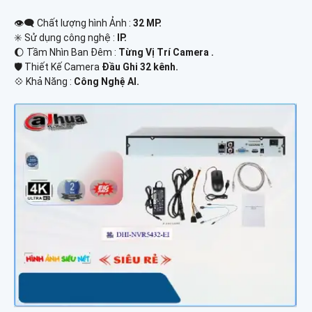
👁️‍🗨 Chất lượng hình Ảnh :
32 MP.
✳️ Sử dụng công nghệ :
IP.
🌔 Tầm Nhìn Ban Đêm :
Từng Vị Trí Camera .
🛡 Thiết Kế Camera
Đầu Ghi 32 kênh.
️💠 Khả Năng :
Công Nghệ AI.