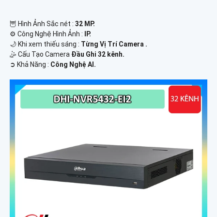
🦉 Hình Ảnh Sắc nét :
32 MP.
⚙ Công Nghệ Hình Ảnh :
IP.
🌙 Khi xem thiếu sáng :
Từng Vị Trí Camera .
🤹 Cấu Tạo Camera
Đầu Ghi 32 kênh.
️➲ Khả Năng :
Công Nghệ AI.