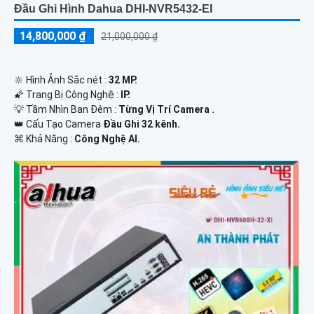
Đầu Ghi Hình Dahua DHI-NVR5432-EI
14,800,000 ₫
21,000,000 ₫
🔆 Hình Ảnh Sắc nét :
32 MP.
🌠 Trang Bị Công Nghệ :
IP.
💡 Tầm Nhìn Ban Đêm :
Từng Vị Trí Camera .
👑 Cấu Tạo Camera
Đầu Ghi 32 kênh.
️⌘ Khả Năng :
Công Nghệ AI.