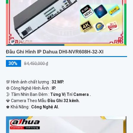
Đầu Ghi Hình IP Dahua DHI-NVR608H-32-XI
30%
84,450,000 ₫
💯 Hình ảnh chất lượng :
32 MP.
⚙ Công Nghệ Hình Ảnh :
IP.
🌛 Tầm Nhìn Ban Đêm :
Từng Vị Trí Camera .
💎 Camera Theo Mẫu
Đầu Ghi 32 kênh.
️♚ Khả Năng :
Công Nghệ AI.