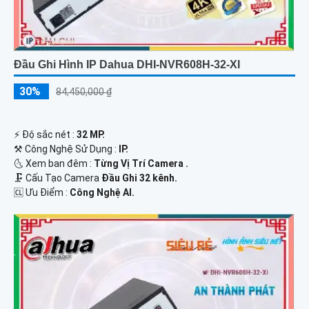
Đầu Ghi Hình IP Dahua DHI-NVR608H-32-XI
30%
84,450,000 ₫
️⚡ Độ sắc nét :
32 MP.
⚒ Công Nghệ Sử Dụng :
IP.
🌜 Xem ban đêm :
Từng Vị Trí Camera .
🗜️ Cấu Tạo Camera
Đầu Ghi 32 kênh.
️🆑 Ưu Điểm :
Công Nghệ AI.