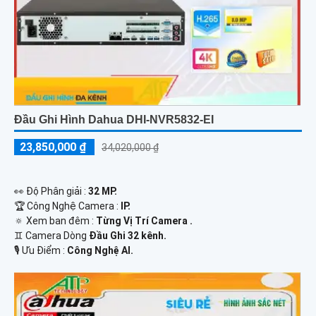
Đầu Ghi Hình Dahua DHI-NVR5832-EI
23,850,000 ₫
34,020,000 ₫
️👀 Độ Phân giải :
32 MP.
🏆 Công Nghệ Camera :
IP.
🔅 Xem ban đêm :
Từng Vị Trí Camera .
♊ Camera Dòng
Đầu Ghi 32 kênh.
️🎙 Ưu Điểm :
Công Nghệ AI.