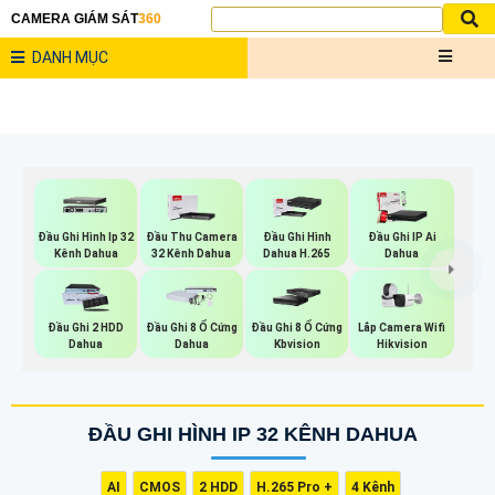
CAMERA GIÁM SÁT
360
DANH MỤC
Đầu Ghi Hình Ip 32
Đầu Thu Camera
Đầu Ghi Hình
Đầu Ghi IP Ai
Kênh Dahua
32 Kênh Dahua
Dahua H.265
Dahua
Lắp Camera Wifi
Đầu Ghi 2 HDD
Đầu Ghi 8 Ổ Cứng
Đầu Ghi 8 Ổ Cứng
Hikvision
Dahua
Dahua
Kbvision
ĐẦU GHI HÌNH IP 32 KÊNH DAHUA
AI
CMOS
2 HDD
H.265 Pro +
4 Kênh