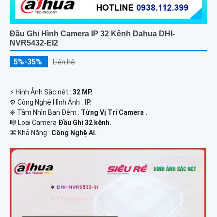
Đầu Ghi Hình Camera IP 32 Kênh Dahua DHI-
NVR5432-EI2
5%-35%
Liên hệ
️⚡ Hình Ảnh Sắc nét :
32 MP.
⚙ Công Nghệ Hình Ảnh :
IP.
❈ Tầm Nhìn Ban Đêm :
Từng Vị Trí Camera .
🎼️ Loại Camera
Đầu Ghi 32 kênh.
️⌘ Khả Năng :
Công Nghệ AI.