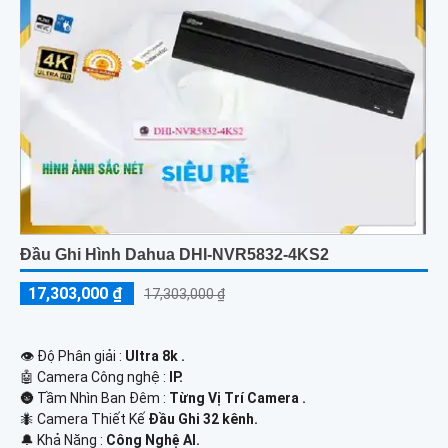
Đầu Ghi Hình Dahua DHI-NVR5832-4KS2
17,303,000 ₫
17,303,000 ₫
👁 Độ Phân giải :
Ultra 8k .
🤖️ Camera Công nghệ :
IP.
🌚 Tầm Nhìn Ban Đêm :
Từng Vị Trí Camera .
🐜 Camera Thiết Kế
Đầu Ghi 32 kênh.
️🔔 Khả Năng :
Công Nghệ AI.