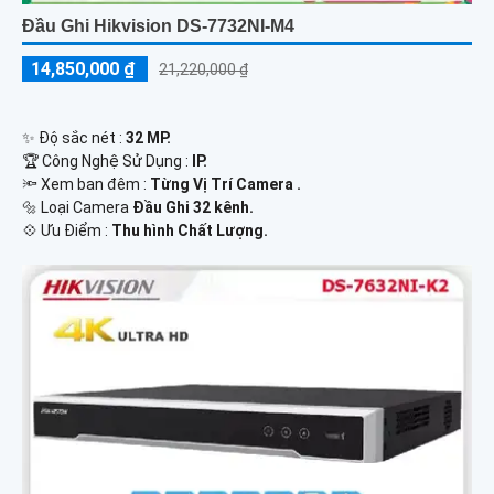
Đầu Ghi Hikvision DS-7732NI-M4
14,850,000 ₫
21,220,000 ₫
✨ Độ sắc nét :
32 MP.
🏆 Công Nghệ Sử Dụng :
IP.
🔦 Xem ban đêm :
Từng Vị Trí Camera .
🔩 Loại Camera
Đầu Ghi 32 kênh.
️💠 Ưu Điểm :
Thu hình Chất Lượng.