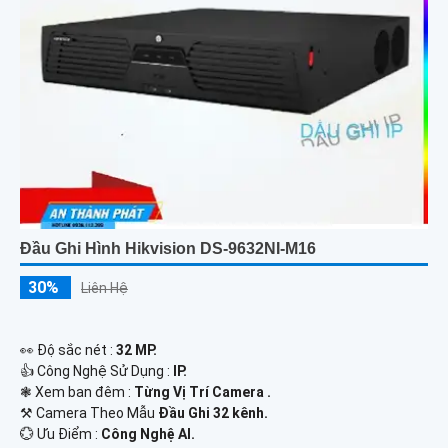
Đầu Ghi Hình Hikvision DS-9632NI-M16
30%
Liên Hệ
️👀 Độ sắc nét :
32 MP.
👍 Công Nghệ Sử Dụng :
IP.
❃ Xem ban đêm :
Từng Vị Trí Camera .
⚒ Camera Theo Mẫu
Đầu Ghi 32 kênh.
️💮 Ưu Điểm :
Công Nghệ AI.