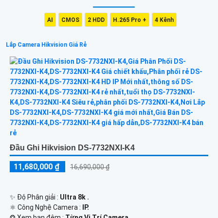
AI
CMOS
2 HDD
H.265 Pro +
4 Kênh
Lắp Camera Hikvision Giá Rẻ
Đầu Ghi Hikvision DS-7732NXI-K4
11,680,000 ₫
16,690,000 ₫
✨ Độ Phân giải :
Ultra 8k .
⚛️ Công Nghệ Camera :
IP.
❂ Xem ban đêm :
Từng Vị Trí Camera .