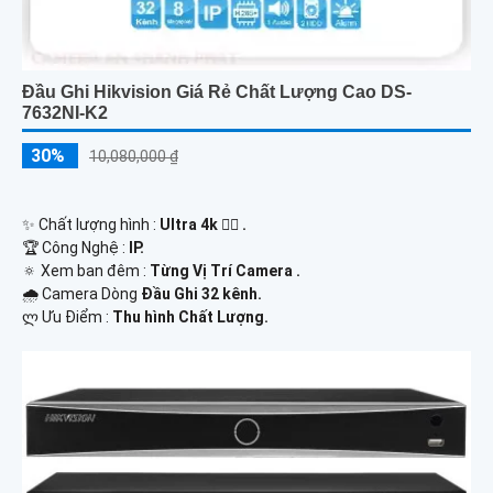
Đầu Ghi Hikvision Giá Rẻ Chất Lượng Cao DS-
7632NI-K2
30%
10,080,000 ₫
✨ Chất lượng hình :
Ultra 4k 👍🏾 .
🏆 Công Nghệ :
IP.
🔅 Xem ban đêm :
Từng Vị Trí Camera .
🌧️ Camera Dòng
Đầu Ghi 32 kênh.
️ლ Ưu Điểm :
Thu hình Chất Lượng.