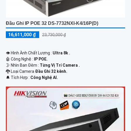
Đầu Ghi IP POE 32 DS-7732NXI-K4/16P(D)
16,611,000 ₫
23,730,000 ₫
👁 Hình Ành Chất Lượng :
Ultra 8k .
🤖️ Công Nghệ :
IP POE.
🌛 Nhìn Ban Đêm :
Từng Vị Trí Camera .
🐉️ Loại Camera
Đầu Ghi 32 kênh.
️🔔 Tích Hợp :
Công Nghệ AI.