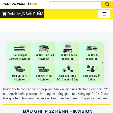
CAMERA GIÁM SÁT
360
DANH MỤC SẢN PHẨM
Đầu Ghi Ip 8
Đầu Ghi Hình Ip 4
Đầu Ghi 4 Kênh
Đầu Ghi AI
Camera Hikvision
Hikvision
Hikvision
Hikvision
Đầu Ghi Ip AI
Đầu Ghi IP 4k
Camera Theo
Camera 2 Mắt
Hikvision
Hikvision
Dỏi Chuyển Động
Dahua
QuickPick là công nghệ tích hợp giúp bạn xác định nhanh chóng các đối tượng
như người hoặc phương tiện trong hệ thống giám sát. Công nghệ này tối ưu
hóa quá trình tìm kiếm các sự kiện liên quan, tiết kiệm thời gian và công sức
trong việc xử lý dữ liệu.
ĐẦU GHI IP 32 KÊNH HIKVISION