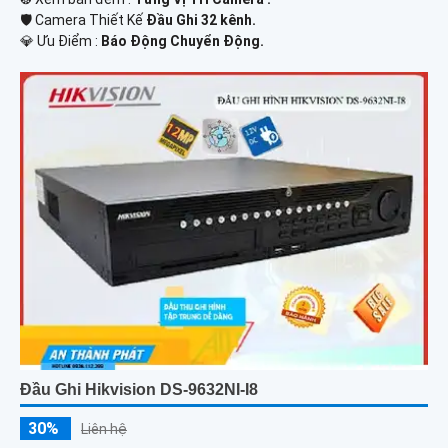
🛡 Camera Thiết Kế
Đầu Ghi 32 kênh.
️💎 Ưu Điểm :
Báo Động Chuyển Động.
Đầu Ghi Hikvision DS-9632NI-I8
30%
Liên hệ