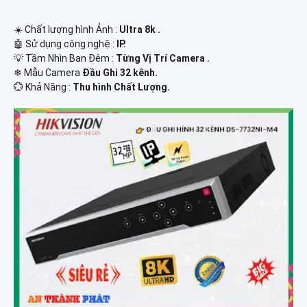
☀️ Chất lượng hình Ảnh :
Ultra 8k .
🤖️ Sử dụng công nghệ :
IP.
💡 Tầm Nhìn Ban Đêm :
Từng Vị Trí Camera .
❄ Mẫu Camera
Đầu Ghi 32 kênh.
️💮 Khả Năng :
Thu hình Chất Lượng.