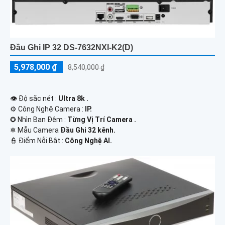
Đầu Ghi IP 32 DS-7632NXI-K2(D)
5,978,000 ₫
8,540,000 ₫
👁 Độ sắc nét :
Ultra 8k .
⚙ Công Nghệ Camera :
IP.
✪ Nhìn Ban Đêm :
Từng Vị Trí Camera .
❄ Mẫu Camera
Đầu Ghi 32 kênh.
️👮 Điểm Nỗi Bật :
Công Nghệ AI.