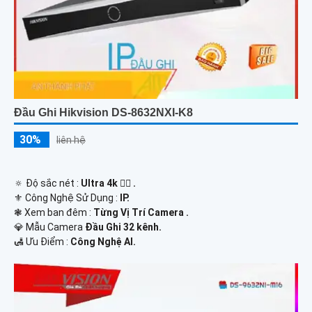
Đầu Ghi Hikvision DS-8632NXI-K8
30%
liên hệ
🔅 Độ sắc nét :
Ultra 4k 👍🏾 .
⚜️ Công Nghệ Sử Dụng :
IP.
❃ Xem ban đêm :
Từng Vị Trí Camera .
💎 Mẫu Camera
Đầu Ghi 32 kênh.
️🛃 Ưu Điểm :
Công Nghệ AI.