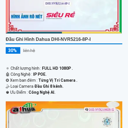
Đầu Ghi Hình Dahua DHI-NVR5216-8P-I
30%
liên hệ
🔅 Chất lượng hình :
FULL HD 1080P .
🤖️ Công Nghệ :
IP POE.
❂ Xem ban đêm :
Từng Vị Trí Camera .
🤹 Loại Camera
Đầu Ghi 8 kênh.
️♚ Ưu Điểm :
Công Nghệ AI.