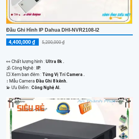
Đầu Ghi Hình IP Dahua DHI-NVR2108-I2
4,400,000 ₫
5,200,000 ₫
️👀 Chất lượng hình :
Ultra 8k .
🕉️ Công Nghệ :
IP.
💥 Xem ban đêm :
Từng Vị Trí Camera .
↕️ Mẫu Camera
Đầu Ghi 8 kênh.
️💫 Ưu Điểm :
Công Nghệ AI.