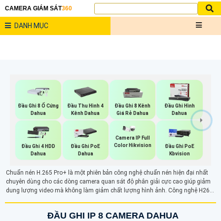
CAMERA GIÁM SÁT
360
DANH MỤC
Đầu Ghi 8 Ổ Cứng
Đầu Thu Hình 4
Đầu Ghi 8 Kênh
Đầu Ghi Hình
Dahua
Kênh Dahua
Giá Rẻ Dahua
Dahua
Camera IP Full
Color Hikvision
Đầu Ghi 4 HDD
Đầu Ghi PoE
Đầu Ghi PoE
Dahua
Dahua
Kbvision
Chuẩn nén H.265 Pro+ là một phiên bản công nghệ chuẩn nén hiện đại nhất
chuyên dùng cho các dòng camera quan sát độ phân giải cực cao giúp giảm
dung lượng video mà không làm giảm chất lượng hình ảnh. Công nghệ H265+
vừa tiết kiệm dung lượng lưu trữ và giúp truyền tải hình ảnh nhanh chóng
ĐẦU GHI IP 8 CAMERA DAHUA