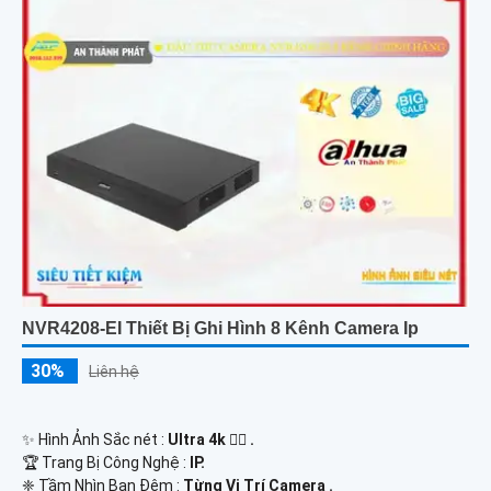
NVR4208-EI Thiết Bị Ghi Hình 8 Kênh Camera Ip
30%
Liên hệ
✨ Hình Ảnh Sắc nét :
Ultra 4k 👍🏾 .
🏆 Trang Bị Công Nghệ :
IP.
❈ Tầm Nhìn Ban Đêm :
Từng Vị Trí Camera .