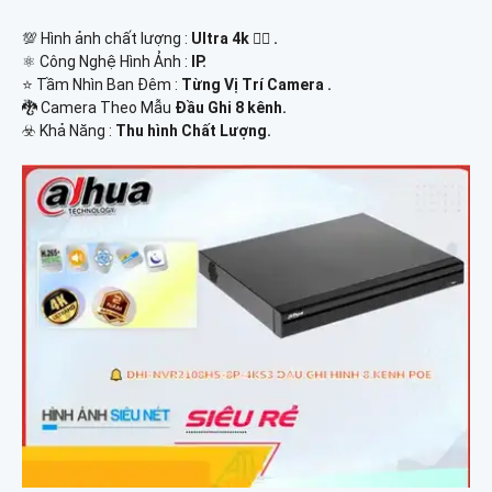
💯 Hình ảnh chất lượng :
Ultra 4k 👍🏾 .
⚛️ Công Nghệ Hình Ảnh :
IP.
⭐ Tầm Nhìn Ban Đêm :
Từng Vị Trí Camera .
🐉️ Camera Theo Mẫu
Đầu Ghi 8 kênh.
️☣️ Khả Năng :
Thu hình Chất Lượng.