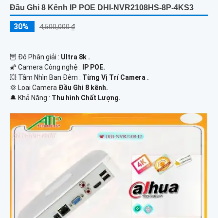
Đầu Ghi 8 Kênh IP POE DHI-NVR2108HS-8P-4KS3
30%
4,500,000 ₫
🦉 Độ Phân giải :
Ultra 8k .
🌠 Camera Công nghệ :
IP POE.
💥 Tầm Nhìn Ban Đêm :
Từng Vị Trí Camera .
💢 Loại Camera
Đầu Ghi 8 kênh.
️🔔 Khả Năng :
Thu hình Chất Lượng.