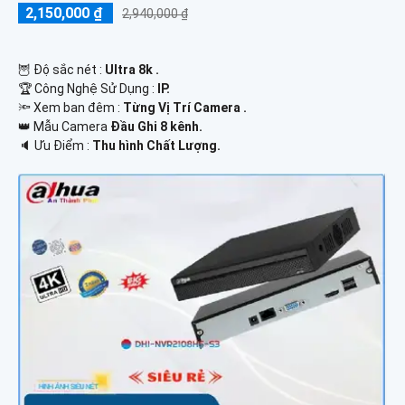
2,150,000 ₫
2,940,000 ₫
🦉 Độ sắc nét :
Ultra 8k .
🏆 Công Nghệ Sử Dụng :
IP.
🔦 Xem ban đêm :
Từng Vị Trí Camera .
👑 Mẫu Camera
Đầu Ghi 8 kênh.
️🔈 Ưu Điểm :
Thu hình Chất Lượng.