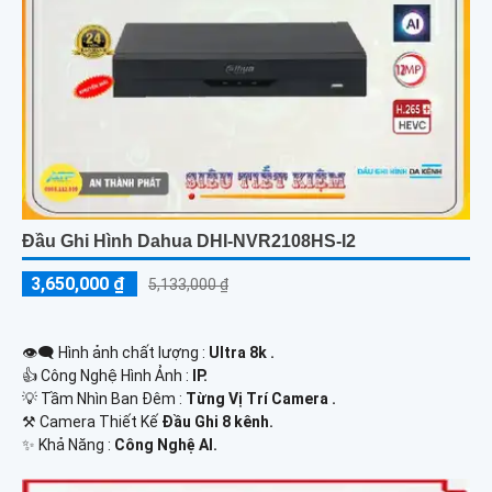
Đầu Ghi Hình Dahua DHI-NVR2108HS-I2
3,650,000 ₫
5,133,000 ₫
👁️‍🗨 Hình ảnh chất lượng :
Ultra 8k .
👍 Công Nghệ Hình Ảnh :
IP.
💡 Tầm Nhìn Ban Đêm :
Từng Vị Trí Camera .
⚒ Camera Thiết Kế
Đầu Ghi 8 kênh.
️✨ Khả Năng :
Công Nghệ AI.