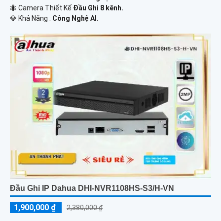
🐜 Camera Thiết Kế
Đầu Ghi 8 kênh.
️💎 Khả Năng :
Công Nghệ AI.
Đầu Ghi IP Dahua DHI-NVR1108HS-S3/H-VN
1,900,000 ₫
2,380,000 ₫