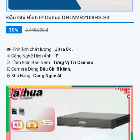
Đầu Ghi Hình IP Dahua DHI-NVR2108HS-S3
30%
3,445,000 ₫
👁 Hình ảnh chất lượng :
Ultra 8k .
⚛️ Công Nghệ Hình Ảnh :
IP.
🌛 Tầm Nhìn Ban Đêm :
Từng Vị Trí Camera .
♊ Camera Dòng
Đầu Ghi 8 kênh.
️👮 Khả Năng :
Công Nghệ AI.