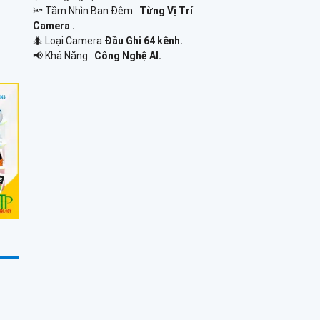
🔦 Tầm Nhìn Ban Đêm :
Từng Vị Trí
Camera .
🐜 Loại Camera
Đầu Ghi 64 kênh.
️📢 Khả Năng :
Công Nghệ AI.