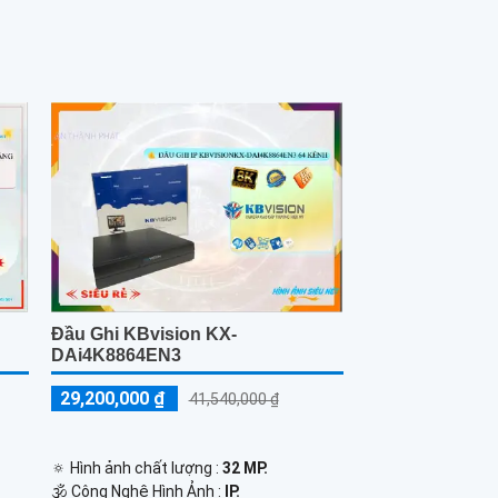
Đầu Ghi KBvision KX-
DAi4K8864EN3
29,200,000 ₫
41,540,000 ₫
🔅 Hình ảnh chất lượng :
32 MP.
🕉️ Công Nghệ Hình Ảnh :
IP.