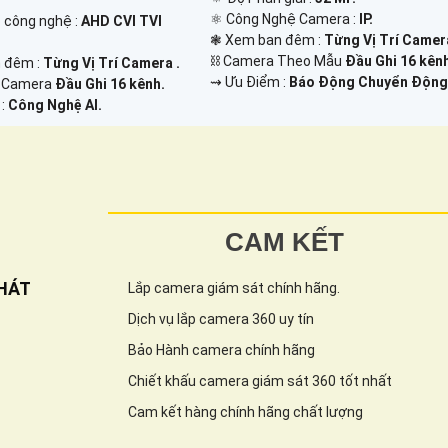
⚛️ Công Nghệ Camera :
IP.
p công nghệ :
AHD CVI TVI
❃ Xem ban đêm :
Từng Vị Trí Camera
⛓ Camera Theo Mẫu
Đầu Ghi 16 kên
 đêm :
Từng Vị Trí Camera .
️⇝ Ưu Điểm :
Báo Động Chuyển Động
ế Camera
Đầu Ghi 16 kênh.
 :
Công Nghệ AI.
CAM KẾT
HÁT
Lắp camera giám sát chính hãng.
Dịch vụ lắp camera 360 uy tín
Bảo Hành camera chính hãng
Chiết khấu camera giám sát 360 tốt nhất
Cam kết hàng chính hãng chất lượng