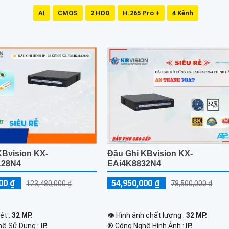
AI
CMOS
2 HDD
H.265 Pro +
4 Kênh
KBvision KX-
Đầu Ghi KBvision KX-
128N4
EAi4K8832N4
00 ₫
54,950,000 ₫
123,480,000 ₫
78,500,000 ₫
ét :
32 MP.
👁 Hình ảnh chất lượng :
32 MP.
hệ Sử Dụng :
IP.
®️ Công Nghệ Hình Ảnh :
IP.