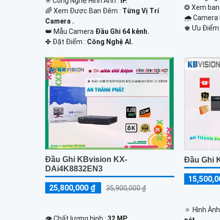
✳️ Công Nghệ Hình Ảnh :
IP.
❂ Xem ban
🌈 Xem Được Ban Đêm :
Từng Vị Trí
🌧️ Camera
Camera .
️♚ Ưu Điểm
👑 Mẫu Camera
Đầu Ghi 64 kênh.
️✤ Đặt Điểm :
Công Nghệ AI.
Đầu Ghi KBvision KX-
Đầu Ghi 
DAi4K8832EN3
15,500,0
25,800,000 ₫
35,900,000 ₫
🔅 Hình Àn
👁 Chất lượng hình :
32 MP.
nét .