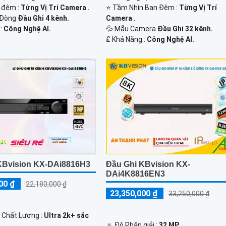
 đêm :
Từng Vị Trí Camera .
⭐ Tầm Nhìn Ban Đêm :
Từng Vị Trí
 Dòng
Đầu Ghi 4 kênh.
Camera .
 :
Công Nghệ AI.
💦 Mẫu Camera
Đầu Ghi 32 kênh.
️₤ Khả Năng :
Công Nghệ AI.
KBvision KX-DAi8816H3
Đầu Ghi KBvision KX-
DAi4K8816EN3
00 ₫
22,180,000 ₫
23,350,000 ₫
33,250,000 ₫
h Chất Lượng :
Ultra 2k+ sắc
🔅 Độ Phân giải :
32 MP.