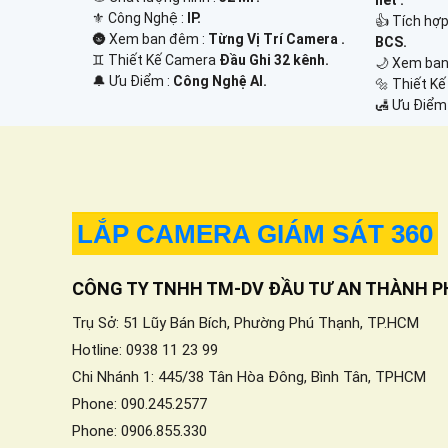
⚜️ Công Nghệ :
IP.
👍 Tích hợ
🌚 Xem ban đêm :
Từng Vị Trí Camera .
BCS.
♊ Thiết Kế Camera
Đầu Ghi 32 kênh.
🌙 Xem ban
️🔔 Ưu Điểm :
Công Nghệ AI.
🔩 Thiết K
️🛃 Ưu Điểm
LẮP CAMERA GIÁM SÁT 360
CÔNG TY TNHH TM-DV ĐẦU TƯ AN THÀNH P
Trụ Sở: 51 Lũy Bán Bích, Phường Phú Thạnh, TP.HCM
Hotline: 0938 11 23 99
Chi Nhánh 1: 445/38 Tân Hòa Đông, Bình Tân, TPHCM
Phone: 090.245.2577
Phone: 0906.855.330