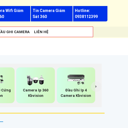
ra Wifi Giám
Tin Camera Giám
Hotline:
60
Sát 360
0938112399
ẦU GHI CAMERA
LIÊN HỆ
Ổ Cứng
Camera Ip 360
Đầu Ghi Ip 4
on
Kbvision
Camera Kbvision