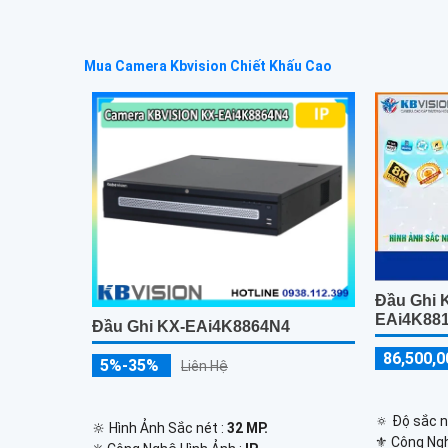
Mua Camera Kbvision Chiết Khấu Cao
Đầu Ghi 
EAi4K88
Đầu Ghi KX-EAi4K8864N4
86,500,0
5%-35%
Liên Hệ
🔅 Độ sắc n
🔆 Hình Ảnh Sắc nét :
32 MP.
⚜️ Công Ng