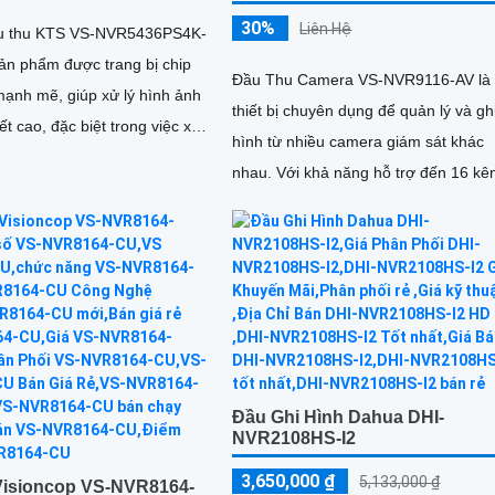
30%
Liên Hệ
ầu thu KTS VS-NVR5436PS4K-
sản phẩm được trang bị chip
Đầu Thu Camera VS-NVR9116-AV là
ạnh mẽ, giúp xử lý hình ảnh
thiết bị chuyên dụng để quản lý và gh
iết cao, đặc biệt trong việc xử
hình từ nhiều camera giám sát khác
lý hình ảnh động. Với...
nhau. Với khả năng hỗ trợ đến 16 kênh
camera IP, nó mang lại sự linh hoạt c
cho việc kiểm soát an ninh
Đầu Ghi Hình Dahua DHI-
NVR2108HS-I2
3,650,000 ₫
5,133,000 ₫
Visioncop VS-NVR8164-