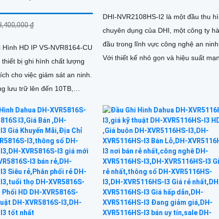
DHI-NVR2108HS-I2 là một đầu thu h
8,400,000 ₫
chuyên dụng của DHI, một công ty h
đầu trong lĩnh vực công nghệ an ninh
hi Hình HD IP VS-NVR8164-CU
Với thiết kế nhỏ gọn và hiệu suất mạ
thiết bị ghi hình chất lượng
mẽ, đầu thu này là một lựa chọn lý t
 ích cho việc giám sát an ninh.
cho việc giám sát và ghi hình chất lư
g lưu trữ lên đến 10TB,
cao
hể ghi lại đầy đủ thông tin
ian dài