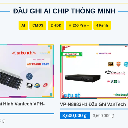
ĐẦU GHI AI CHIP THÔNG MINH
AI
CMOS
2 HDD
H.265 Pro +
4 Kênh
hi Hình Vantech VPH-
VP-N8883H1 Đầu Ghi VanTech
3,600,000 ₫
3,600,000 ₫
0 ₫