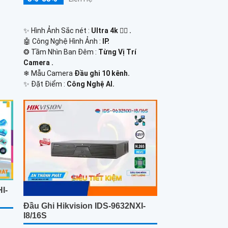
✨ Hình Ảnh Sắc nét :
Ultra 4k 👍🏾 .
🤖️ Công Nghệ Hình Ảnh :
IP.
❂ Tầm Nhìn Ban Đêm :
Từng Vị Trí
Camera .
❄ Mẫu Camera
Đầu ghi 10 kênh.
️✨ Đặt Điểm :
Công Nghệ AI.
I-
Đầu Ghi Hikvision IDS-9632NXI-
I8/16S