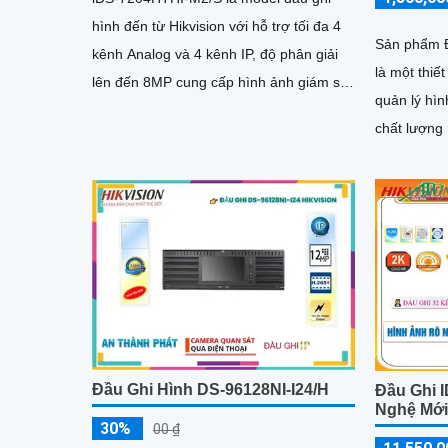
hình đến từ Hikvision với hỗ trợ tối đa 4
Sản phẩm 
kênh Analog và 4 kênh IP, độ phân giải
là một thiế
lên đến 8MP cung cấp hình ảnh giám sát
quản lý hình
siêu nét và mượt mà. Qua đó, đầu ghi
chất lượng
còn tích hợp nhận dạng con người và xe
ghi này man
cộ, hỗ trợ cổng xuất hình ảnh HDMI 4K
trong việc 
và hỗ trợ ổ cứng lên đến 10TB
động xảy r
Đầu Ghi Hình DS-96128NI-I24/H
Đầu Ghi 
Nghệ Mớ
30%
00 ₫