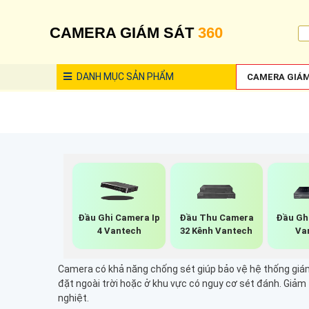
CAMERA GIÁM SÁT
360
DANH MỤC
SẢN PHẨM
CAMERA GIÁM
Đầu Ghi Camera Ip
Đầu Thu Camera
Đầu Ghi
4 Vantech
32 Kênh Vantech
Va
Camera có khả năng chống sét giúp bảo vệ hệ thống giám 
đặt ngoài trời hoặc ở khu vực có nguy cơ sét đánh. Giảm 
nghiệt.