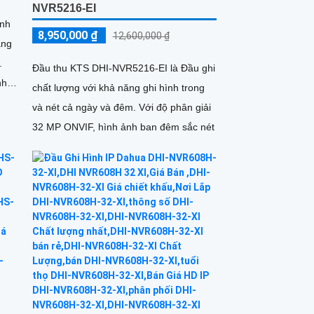
NVR5216-EI
ình
8,950,000 ₫
12,600,000 ₫
àng
.
Đầu thu KTS DHI-NVR5216-EI là Đầu ghi
nh
chất lượng với khả năng ghi hình trong
ưởng
và nét cả ngày và đêm. Với độ phân giải
ợng
32 MP ONVIF, hình ảnh ban đêm sắc nét