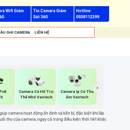
ra Wifi Giám
Tin Camera Giám
Hotline:
60
Sát 360
0938112399
ẦU GHI CAMERA
LIÊN HỆ
 PoE
Camera Có Hổ Trợ
Camera Ip Có Thu
ch
Thẻ Nhớ Vantech
Âm Vantech
úp camera hoạt động ổn định và bền bỉ, đặc biệt khi lắp
uổi thọ của camera, ngay cả trong điều kiện thời tiết khắc