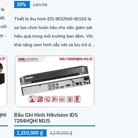
30%
Liên Hệ
là
iết
Thiết bị thu hình iDS-9632NXI-I8/16S là
sự lựa chọn hoàn hảo cho việc giám sát
ày
hiệu quả trong môi trường ban đêm. Với
ợng
khả năng xem hình sắc nét và lưu trữ dữ
liệu lên đến 10TB...
QHI
Đầu Ghi Hinh Hikvision IDS
7204HQHI M1/S
2,250,000 ₫
3,240,000 ₫