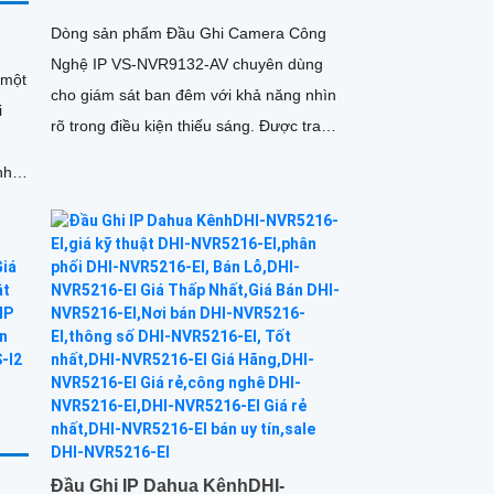
Dòng sản phẩm Đầu Ghi Camera Công
Nghệ IP VS-NVR9132-AV chuyên dùng
 một
cho giám sát ban đêm với khả năng nhìn
i
rõ trong điều kiện thiếu sáng. Được trang
bị 1 HDD để lưu trữ dữ liệu, mang lại chất
lượng hình ảnh IP sắc nét và chắc chắn
ao
Đầu Ghi IP Dahua KênhDHI-