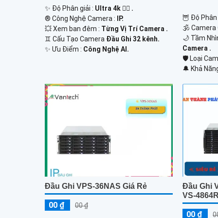
✨ Độ Phân giải :
Ultra 4k 👍🏾 .
🦉 Độ Phân 
®️ Công Nghệ Camera :
IP.
🕉️ Camera
💥 Xem ban đêm :
Từng Vị Trí Camera .
🌙 Tầm Nhì
♊ Cấu Tạo Camera
Đầu Ghi 32 kênh.
Camera .
️✨ Ưu Điểm :
Công Nghệ AI.
🛡 Loại Ca
️🔔 Khả Năn
Đầu Ghi VPS-36NAS Giá Rẻ
Đầu Ghi 
VS-4864
00 ₫
00 ₫
00 ₫
0