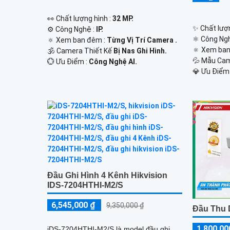
️👀 Chất lượng hình :
32 MP.
✨ Chất lượn
⚙ Công Nghệ :
IP.
⚛️ Công Ng
🔅 Xem ban đêm :
Từng Vị Trí Camera .
🔅 Xem ban
🕉️ Camera Thiết Kế
Bị Nas Ghi Hình.
💦 Mẫu Ca
️💮 Ưu Điểm :
Công Nghệ AI.
️💎 Ưu Điểm
Đầu Ghi Hình 4 Kênh Hikvision
IDS-7204HTHI-M2/S
6,545,000 ₫
9,350,000 ₫
Đầu Thu 
1,800,00
iDS-7204HTHI-M2/S là model đầu ghi