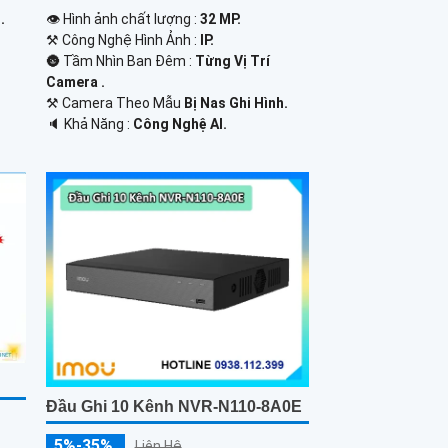
.
👁 Hình ảnh chất lượng :
32 MP.
⚒ Công Nghệ Hình Ảnh :
IP.
🌚 Tầm Nhìn Ban Đêm :
Từng Vị Trí
Camera .
⚒ Camera Theo Mẫu
Bị Nas Ghi Hình.
️🔈 Khả Năng :
Công Nghệ AI.
Đầu Ghi 10 Kênh NVR-N110-8A0E
5%-35%
Liên Hệ