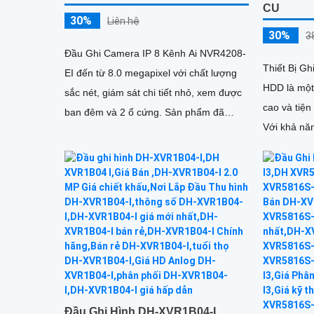
CU
30%
Liên hệ
30%
3
Đầu Ghi Camera IP 8 Kênh Ai NVR4208-
Thiết Bị G
EI đến từ 8.0 megapixel với chất lượng
HDD là một 
sắc nét, giám sát chi tiết nhỏ, xem được
cao và tiện
ban đêm và 2 ổ cứng. Sản phẩm đã
Với khả năn
được trang bị công nghệ IP...
camera có t
trong thời g
Đầu Ghi Hình DH-XVR1B04-I