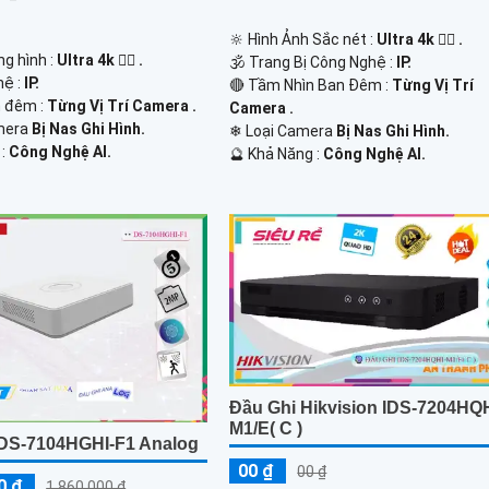
🔆 Hình Ảnh Sắc nét :
Ultra 4k 👍🏾 .
g hình :
Ultra 4k 👍🏾 .
🕉️ Trang Bị Công Nghệ :
IP.
hệ :
IP.
🔴 Tầm Nhìn Ban Đêm :
Từng Vị Trí
 đêm :
Từng Vị Trí Camera .
Camera .
mera
Bị Nas Ghi Hình.
❄ Loại Camera
Bị Nas Ghi Hình.
 :
Công Nghệ AI.
️🔮 Khả Năng :
Công Nghệ AI.
Đầu Ghi Hikvision IDS-7204HQH
M1/E( C )
DS-7104HGHI-F1 Analog
00 ₫
00 ₫
0 ₫
1,860,000 ₫