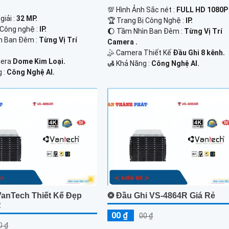
💯 Hình Ảnh Sắc nét :
FULL HD 1080P 
giải :
32 MP.
🏆 Trang Bị Công Nghệ :
IP.
 Công nghệ :
IP.
🌔 Tầm Nhìn Ban Đêm :
Từng Vị Trí
n Ban Đêm :
Từng Vị Trí
Camera .
🤹 Camera Thiết Kế
Đầu Ghi 8 kênh.
mera
Dome Kim Loại.
️🛃 Khả Năng :
Công Nghệ AI.
g :
Công Nghệ AI.
VanTech Thiết Kế Đẹp
❂ Đầu Ghi VS-4864R Giá Rẻ
R
00 ₫
00 ₫
0 ₫