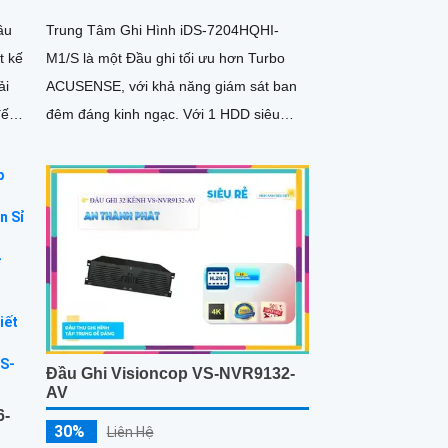
ầu
Trung Tâm Ghi Hình iDS-7204HQHI-
t kế
M1/S là một Đầu ghi tối ưu hơn Turbo
ACUSENSE, với khả năng giám sát ban
đến
đêm đáng kinh ngạc. Với 1 HDD siêu
sáng và đẹp, dòng Đầu ghi này cung
cấp...
Đầu Ghi Visioncop VS-NVR9132-
AV
6-
30%
Liên Hệ