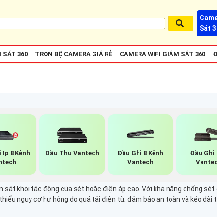
Came
Sát 3
 SÁT 360
TRỌN BỘ CAMERA GIÁ RẺ
CAMERA WIFI GIÁM SÁT 360
Đ
 Ip 8 Kênh
Đầu Thu Vantech
Đầu Ghi 8 Kênh
Đầu Ghi
ntech
Vantech
Vante
sát khỏi tác động của sét hoặc điện áp cao. Với khả năng chống sét gi
thiểu nguy cơ hư hỏng do quá tải điện từ, đảm bảo an toàn và kéo dài t