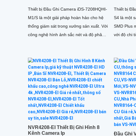
Thiết bị Đầu Ghi Camera iDS-7208HQHI-
Thiết bị Đ
M1/S là một giải pháp hoàn hảo cho hệ
S4 là một 
thống giám sát trong xưởng sản xuất. Với
SMD Plus m
công nghệ hình ảnh sắc nét và độ phân
với độ chi t
giải Ultra 2k, chất lượng hình ảnh được
tái tạo một cách rõ ràng và chi tiết
NVR4208-EI Thiết Bị Ghi Hình 8
Kênh Camera Ip
Đầu Ghi 