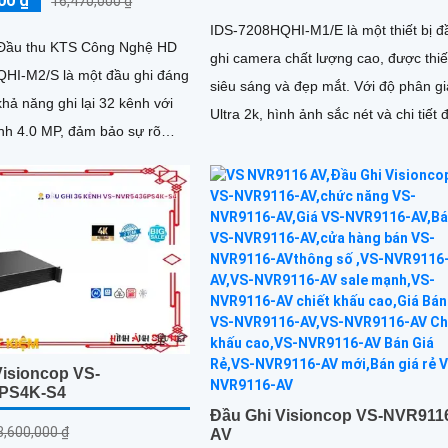
00 ₫
16,470,000 ₫
IDS-7208HQHI-M1/E là một thiết bị đ
Đầu thu KTS Công Nghệ HD
ghi camera chất lượng cao, được thiế
HI-M2/S là một đầu ghi đáng
siêu sáng và đẹp mắt. Với độ phân giải
 khả năng ghi lại 32 kênh với
Ultra 2k, hình ảnh sắc nét và chi tiết 
ảnh 4.0 MP, đảm bảo sự rõ
từng chi tiết
 tiết đến từng số hoặc động
Visioncop VS-
PS4K-S4
Đầu Ghi Visioncop VS-NVR911
3,600,000 ₫
AV