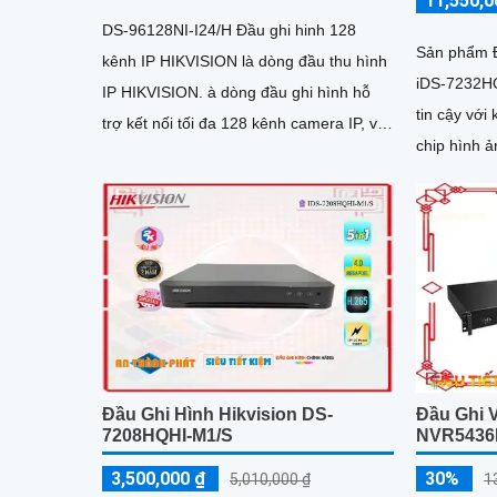
11,550,0
DS-96128NI-I24/H Đầu ghi hinh 128
Sản phẩm 
kênh IP HIKVISION là dòng đầu thu hình
iDS-7232HQ
IP HIKVISION. à dòng đầu ghi hình hỗ
tin cậy với
trợ kết nối tối đa 128 kênh camera IP, với
chip hình 
độ phân giải 12MP cho chất lượng hình
ràng và chi
ảnh sắc nét
Đầu Ghi Hình Hikvision DS-
Đầu Ghi 
7208HQHI-M1/S
NVR5436
3,500,000 ₫
30%
5,010,000 ₫
1