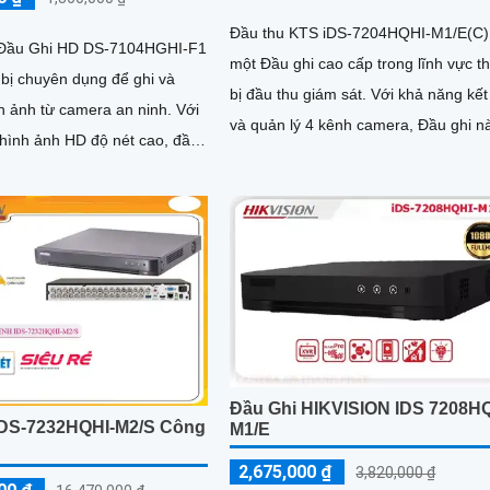
Đầu thu KTS iDS-7204HQHI-M1/E(C) 
Đầu Ghi HD DS-7104HGHI-F1
một Đầu ghi cao cấp trong lĩnh vực th
t bị chuyên dụng để ghi và
bị đầu thu giám sát. Với khả năng kết nối
 ảnh từ camera an ninh. Với
và quản lý 4 kênh camera, Đầu ghi n
 hình ảnh HD độ nét cao, đầu
mang lại hình ảnh sắc nét và chất lư
g lại sự chân thực và rõ ràng
cao
giám sát và ghi lại các hoạt
a
Đầu Ghi HIKVISION IDS 7208H
IDS-7232HQHI-M2/S Công
M1/E
i
2,675,000 ₫
3,820,000 ₫