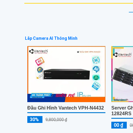
Lắp Camera AI Thông Minh
Đầu Ghi Hình Vantech VPH-N4432
Server G
12824RS
30%
9,800,000 ₫
00 ₫
0