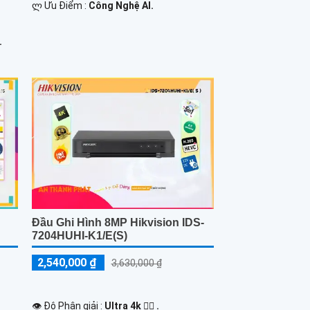
️ლ Ưu Điểm :
Công Nghệ AI.
.
Đầu Ghi Hình 8MP Hikvision IDS-
7204HUHI-K1/E(S)
2,540,000 ₫
3,630,000 ₫
.
👁 Độ Phân giải :
Ultra 4k 👍🏾 .