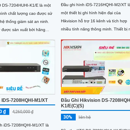
Đầu ghi hình iDS-7216HQHI-M2/XT l
D DS-7204HUHI-K1/E là một
một thiết bị ghi hình hiện đại của
i hình chất lượng cao được sử
Hikvision hỗ trợ 16 kênh và tích hợp
hệ thống giám sát an ninh.
nhiều tính năng thông minh. Thiết bị này
y được sản xuất bởi hãng
nổi bật với khả năng nhận diện...
 một trong những nhà cung cấp
ong lĩnh vực giám sát an ninh
8 IDS-7208HQHI-M1/XT
Đầu Ghi Hikvision DS-7208HQH
K1/E(C)(S)
0 ₫
4,260,000 ₫
30%
liên hệ
nh iDS-7208HQHI-M1/XT là