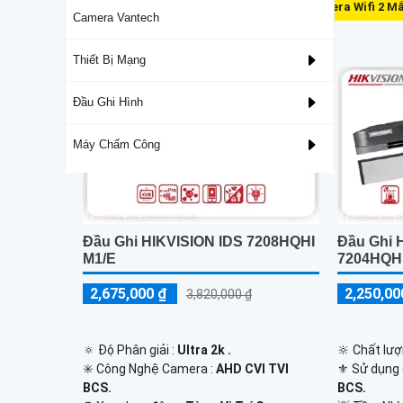
Camera Wifi 2 M
Camera Vantech
Lắp Camera Hikvision Giá Rẻ
Thiết Bị Mạng
Đầu Ghi Hình
Máy Chấm Công
Đầu Ghi HIKVISION IDS 7208HQHI
Đầu Ghi H
M1/E
7204HQHI
2,675,000 ₫
2,250,00
3,820,000 ₫
🔅 Độ Phân giải :
Ultra 2k .
🔆 Chất lượ
✳️ Công Nghệ Camera :
AHD CVI TVI
⚜️ Sử dụng
BCS.
BCS.