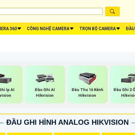
ERA 360
CÔNG NGHỆ CAMERA
TRỌN BỘ CAMERA
ĐẦU
hi Ip AI
Đầu Ghi AI
Đầu Thu 16 Kênh
Đầu Ghi 2 
vision
Hikvision
Hikvision
Hikvisi
ĐẦU GHI HÌNH ANALOG HIKVISION