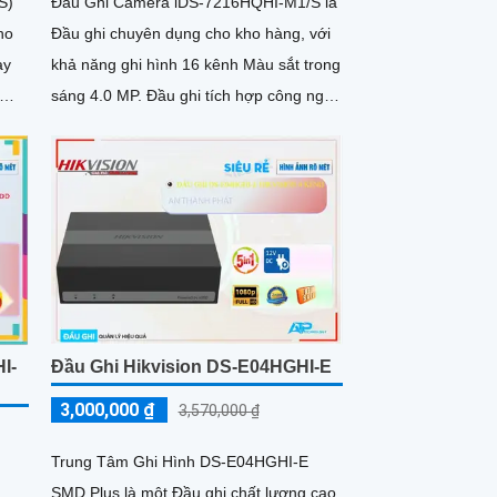
S)
Đầu Ghi Camera iDS-7216HQHI-M1/S là
ho
Đầu ghi chuyên dụng cho kho hàng, với
khả năng ghi hình 16 kênh Màu sắt trong
sáng 4.0 MP. Đầu ghi tích hợp công nghệ
 trữ
AHD, CVI, TVI và BCS,...
I-
Đầu Ghi Hikvision DS-E04HGHI-E
3,000,000 ₫
3,570,000 ₫
Trung Tâm Ghi Hình DS-E04HGHI-E
SMD Plus là một Đầu ghi chất lượng cao