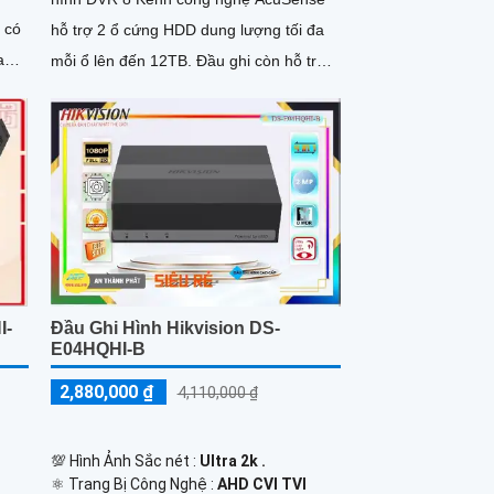
 có
hỗ trợ 2 ổ cứng HDD dung lượng tối đa
a
mỗi ổ lên đến 12TB. Đầu ghi còn hỗ trợ
chuẩn nén H
 hỗ
ng
I-
Đầu Ghi Hình Hikvision DS-
E04HQHI-B
2,880,000 ₫
4,110,000 ₫
💯 Hình Ảnh Sắc nét :
Ultra 2k .
⚛️ Trang Bị Công Nghệ :
AHD CVI TVI