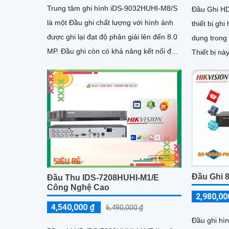
Trung tâm ghi hình iDS-9032HUHI-M8/S
Đầu Ghi H
là một Đầu ghi chất lượng với hình ảnh
thiết bị gh
được ghi lại đạt độ phân giải lên đến 8.0
dụng trong 
MP. Đầu ghi còn có khả năng kết nối đến
Thiết bị nà
16 camera IP, giúp...
Hikvision,
hàng đầu tr
Đầu Ghi 
Đầu Thu IDS-7208HUHI-M1/E
Công Nghệ Cao
2,980,00
4,540,000 ₫
6,490,000 ₫
Đầu ghi hì