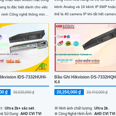
kênh Analog và 16 kênh IP 6MP hoặc
ng bị đặc biệt dành cho việc
thể là 40 camera IP khi tắt hết camer
n ninh Công nghệ thông minh
analog. Đầu ghi có chuẩn nén H265 Pro+
ong đầu ghi này...
giúp tiết kiệm băng thông, đặc biệt là
trợ 4 ổ cứng tối đa 10TB mỗi ổ dễ dà
nâng cấp khi cần
Hikvision IDS-7332HUHI-
Đầu Ghi Hikvision DS-7332HQH
K4
00 ₫
20,250,000 ₫
50,020,000 ₫
33,410,000 ₫
t :
Ultra 2k+ sắc nét .
💯 Hình ảnh chất lượng :
Ultra 2k .
ệ Sử Dụng :
AHD CVI TVI
⚙ Công Nghệ Hình Ảnh :
AHD CVI TVI