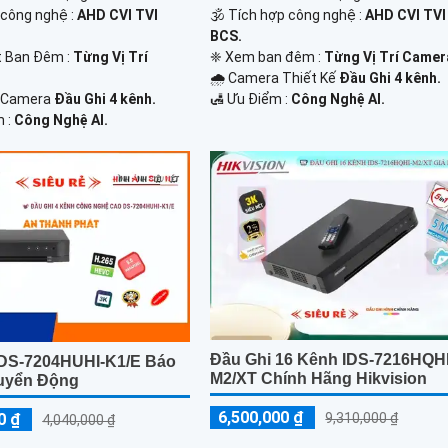
 công nghệ :
AHD CVI TVI
🕉️ Tích hợp công nghệ :
AHD CVI TVI
BCS.
t Ban Đêm :
Từng Vị Trí
❈ Xem ban đêm :
Từng Vị Trí Camera
🌧️ Camera Thiết Kế
Đầu Ghi 4 kênh.
o Camera
Đầu Ghi 4 kênh.
️🛃 Ưu Điểm :
Công Nghệ AI.
m :
Công Nghệ AI.
Đầu Ghi 16 Kênh IDS-7216HQHI
DS-7204HUHI-K1/E Báo
M2/XT Chính Hãng Hikvision
uyển Động
6,500,000 ₫
0 ₫
9,310,000 ₫
4,040,000 ₫