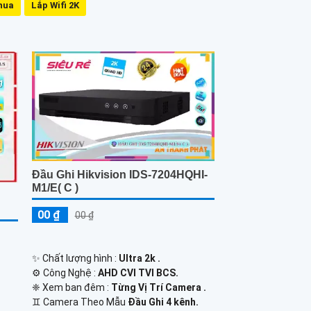
hua
Lắp Wifi 2K
Đầu Ghi Hikvision IDS-7204HQHI-
M1/E( C )
00 ₫
00 ₫
✨ Chất lượng hình :
Ultra 2k .
⚙ Công Nghệ :
AHD CVI TVI BCS.
❈ Xem ban đêm :
Từng Vị Trí Camera .
♊ Camera Theo Mẫu
Đầu Ghi 4 kênh.