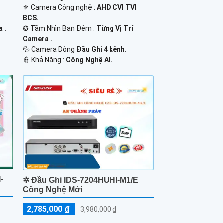
⚜️ Camera Công nghệ :
AHD CVI TVI
BCS.
 .
✪ Tầm Nhìn Ban Đêm :
Từng Vị Trí
Camera .
💦 Camera Dòng
Đầu Ghi 4 kênh.
️👮 Khả Năng :
Công Nghệ AI.
-
✲ Đầu Ghi IDS-7204HUHI-M1/E
Công Nghệ Mới
2,785,000 ₫
3,980,000 ₫