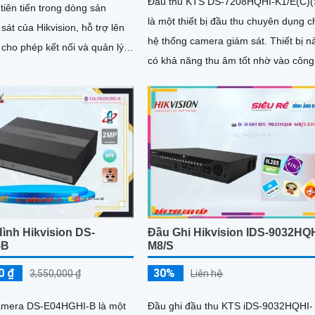
Đầu thu KTS DS-7208HQHI-K1/E(C)(
 tiên tiến trong dòng sản
là một thiết bị đầu thu chuyên dụng c
át của Hikvision, hỗ trợ lên
hệ thống camera giám sát. Thiết bị này
cho phép kết nối và quản lý
có khả năng thu âm tốt nhờ vào công
ra cùng lúc, đảm bảo an ninh
nghệ cải tiến, cũng như khả năng lưu
o các khu vực rộng lớn iDS-
hơn của 4 Camera IP
1/XT mang lại hình ảnh rõ
ết, giúp dễ dàng nhận diện các
iết bị thu hình HD iDS-
M1/XT của iDS Technology
 sản phẩm DVR chất lượng
ợ đầu vào 8 camera HD, ghi
ất lượng hình ảnh sắc nét.
Đầu Ghi Hikvision IDS-9032HQH
ình Hikvision DS-
M8/S
-B
30%
0 ₫
Liên hệ
3,550,000 ₫
Đầu ghi đầu thu KTS iDS-9032HQHI-
amera DS-E04HGHI-B là một