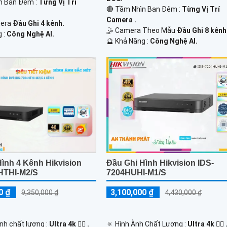
n Ban Đêm :
Từng Vị Trí
🔴 Tầm Nhìn Ban Đêm :
Từng Vị Trí
Camera .
mera
Đầu Ghi 4 kênh.
🤹 Camera Theo Mẫu
Đầu Ghi 8 kênh
g :
Công Nghệ AI.
️🔮 Khả Năng :
Công Nghệ AI.
ình 4 Kênh Hikvision
Đầu Ghi Hình Hikvision IDS-
HTHI-M2/S
7204HUHI-M1/S
0 ₫
3,100,000 ₫
9,350,000 ₫
4,430,000 ₫
 ảnh chất lượng :
Ultra 4k 👍🏾 .
🔅 Hình Ành Chất Lượng :
Ultra 4k 👍🏾 