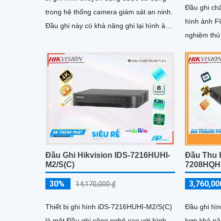
Đầu ghi chấ
trong hệ thống camera giám sát an ninh.
hình ảnh F
Đầu ghi này có khả năng ghi lại hình ảnh
nghiệm thú 
từ nhiều camera cùng một lúc và lưu trữ
chúng trên ổ cứng hoặc các thiết bị lưu
trữ khác
Đầu Ghi Hikvision IDS-7216HUHI-
Đầu Thu 
M2/S(C)
7208HQHI
30%
3,760,00
14,170,000 ₫
Thiết bị ghi hình iDS-7216HUHI-M2/S(C)
Đầu ghi hì
là một Đầu ghi công nghệ cao với hình
hợp khả nă