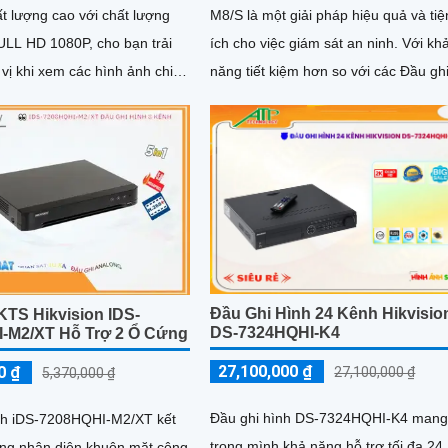
M8/S là một giải pháp hiệu quả và tiệ
t lượng cao với chất lượng
ích cho việc giám sát an ninh. Với khả
ULL HD 1080P, cho bạn trải
năng tiết kiệm hơn so với các Đầu gh
vị khi xem các hình ảnh chi
HYBRID khác,...
tiết, sắc nét. Đầu ghi này...
Đầu Ghi Hình 24 Kênh Hikvisio
KTS Hikvision IDS-
DS-7324HQHI-K4
-M2/XT Hỗ Trợ 2 Ổ Cứng
27,100,000 ₫
0 ₫
27,100,000 ₫
5,370,000 ₫
Đầu ghi hình DS-7324HQHI-K4 man
nh iDS-7208HQHI-M2/XT kết
trong mình khả năng hỗ trợ tối đa 24
ng nhận diện khuôn mặt công