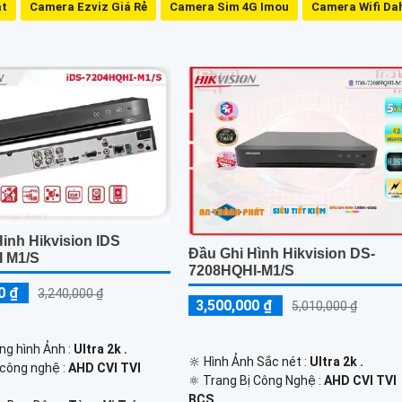
ắt
Camera Ezviz Giá Rẻ
Camera Sim 4G Imou
Camera Wifi Da
inh Hikvision IDS
Đầu Ghi Hình Hikvision DS-
 M1/S
7208HQHI-M1/S
0 ₫
3,240,000 ₫
3,500,000 ₫
5,010,000 ₫
ng hình Ảnh :
Ultra 2k .
🔆 Hình Ảnh Sắc nét :
Ultra 2k .
 công nghệ :
AHD CVI TVI
⚛️ Trang Bị Công Nghệ :
AHD CVI TVI
BCS.