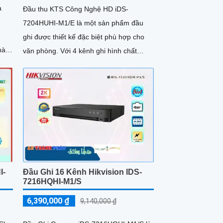
à
Đầu thu KTS Công Nghệ HD iDS-
7204HUHI-M1/E là một sản phẩm đầu
ghi được thiết kế đặc biệt phù hợp cho
văn phòng. Với 4 kênh ghi hình chất
lượng hình ảnh 2
I-
Đầu Ghi 16 Kênh Hikvision IDS-
7216HQHI-M1/S
6,390,000 ₫
9,140,000 ₫