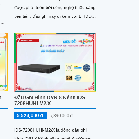
n
được phát triển bởi công nghệ thiếu sáng
tiên tiến. Đầu ghi này đi kèm với 1 HDD
i
công nghệ chính hãng AHD CVI TVI
BCS, giúp bạn lưu trữ dữ liệu dễ dàng và
an toàn
n
Đầu Ghi Hình DVR 8 Kênh IDS-
7208HUHI-M2/X
5,523,000 ₫
7,890,000 ₫
g
iDS-7208HUHI-M2/X là dòng đầu ghi
hình DVR 8 Kênh công nghệ AcuSense