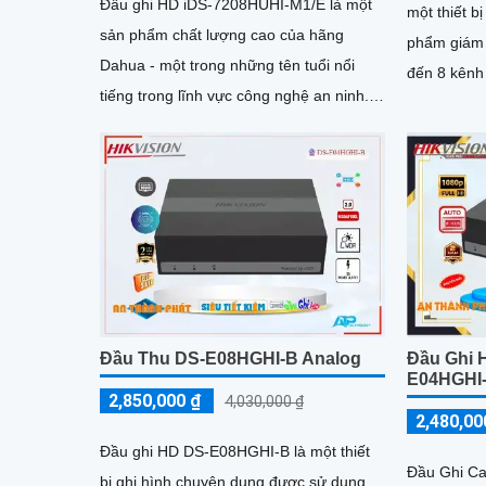
Đầu ghi HD iDS-7208HUHI-M1/E là một
một thiết bị
sản phẩm chất lượng cao của hãng
phẩm giám s
Dahua - một trong những tên tuổi nổi
đến 8 kênh 
tiếng trong lĩnh vực công nghệ an ninh.
nhiều came
Với độ phân giải cao, đầu ghi...
hiệu quả ch
7208HQHI-M
nét, chi ti
đối tượngTh
7208HQHI-
thuộc dòng
cao, hỗ tr
hình 4K, ch
Đầu Thu DS-E08HGHI-B Analog
Đầu Ghi H
E04HGHI
2,850,000 ₫
4,030,000 ₫
2,480,00
Đầu ghi HD DS-E08HGHI-B là một thiết
Đầu Ghi C
bị ghi hình chuyên dụng được sử dụng