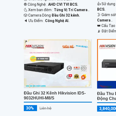
👍 Sử dụng
®️ Công Nghệ :
AHD CVI TVI BCS.
BCS.
🌜 Xem ban đêm :
Từng Vị Trí Camera .
🌛 Giám sá
🎲 Camera Dòng
Đầu Ghi 32 kênh.
Camera .
️🔈 Ưu Điểm :
Công Nghệ AI.
👑 Cấu Tạ
️📡 Đặt Điể
Đầu Ghi 32 Kênh Hikvision IDS-
Đầu Thu 
9032HUHI-M8/S
Động Ch
30%
Liên hệ
3,840,00