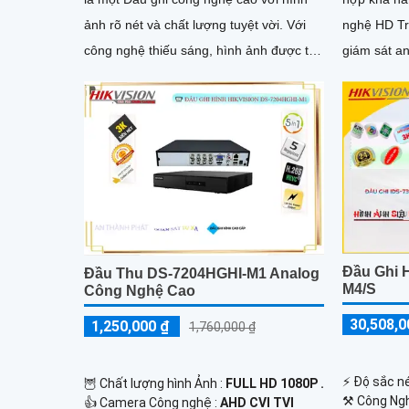
ảnh rõ nét và chất lượng tuyệt vời. Với
nghệ HD Tra
công nghệ thiếu sáng, hình ảnh được tái
giám sát a
hiện một cách tươi...
tích hợp tr
Đầu Ghi 
Đầu Thu DS-7204HGHI-M1 Analog
M4/S
Công Nghệ Cao
30,508,0
1,250,000 ₫
1,760,000 ₫
️⚡ Độ sắc né
🦉 Chất lượng hình Ảnh :
FULL HD 1080P .
⚒ Công Ngh
👍 Camera Công nghệ :
AHD CVI TVI