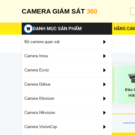
CAMERA GIÁM SÁT
360
DANH MỤC SẢN PHẨM
HÃNG CAM
Bộ camera quan sát
Camera Imou
Camera Ezviz
Camera Dahua
Đầu Ghi 8 Ổ Cưng
Đầu Ghi Ip 32 Kênh
Đầu G
Hikvision
Hikvision
Hik
Camera Kbvision
Camera Hikvision
Camera VisionCop