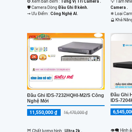
❂ Xem ban đêm :
Từng Vị Trí Camera .
💡 Tầm Nhì
🛡 Camera Dòng
Đầu Ghi 8 kênh.
Camera .
️⇝ Ưu Điểm :
Công Nghệ AI.
❄ Loại Ca
️🔮 Khả Năn
Đầu Ghi H
Đầu Ghi IDS-7232HQHI-M2/S Công
IDS-7204
Nghệ Mới
6,545,00
11,550,000 ₫
16,470,000 ₫
👁️‍🗨 Hình
🦉 Chất lượng hình :
Ultra 2k .