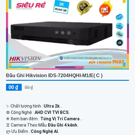
Đầu Ghi Hikvision IDS-7204HQHI-M1/E( C )
00 ₫
00 ₫
✨ Chất lượng hình :
Ultra 2k .
⚙ Công Nghệ :
AHD CVI TVI BCS.
❈ Xem ban đêm :
Từng Vị Trí Camera .
♊ Camera Theo Mẫu
Đầu Ghi 4 kênh.
️ლ Ưu Điểm :
Công Nghệ AI.