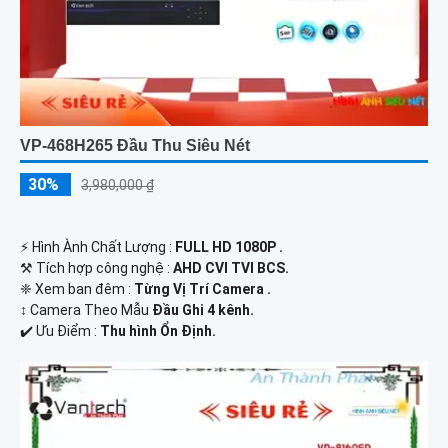
VP-468H265 Đầu Thu Siêu Nét
30%
3,980,000 ₫
️⚡ Hình Ành Chất Lượng :
FULL HD 1080P .
⚒ Tích hợp công nghệ :
AHD CVI TVI BCS.
❈ Xem ban đêm :
Từng Vị Trí Camera .
↕️ Camera Theo Mẫu
Đầu Ghi 4 kênh.
️✔️ Ưu Điểm :
Thu hình Ổn Định.