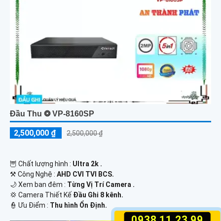
Đầu Thu ❂ VP-8160SP
2,500,000 ₫
2,500,000 ₫
🦉 Chất lượng hình :
Ultra 2k .
⚒ Công Nghệ :
AHD CVI TVI BCS.
🌙 Xem ban đêm :
Từng Vị Trí Camera .
💢 Camera Thiết Kế
Đầu Ghi 8 kênh.
️👮 Ưu Điểm :
Thu hình Ổn Định.
0938.11.23.99