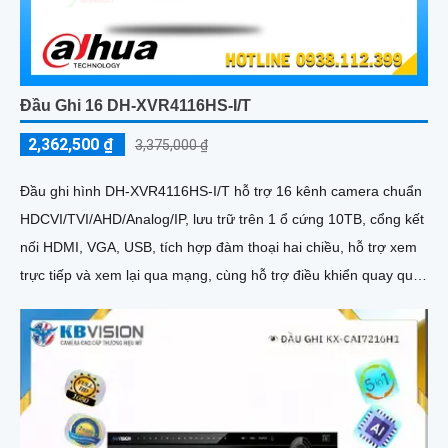
Đầu Ghi 16 DH-XVR4116HS-I/T
2,362,500 ₫
3,375,000 ₫
Đầu ghi hình DH-XVR4116HS-I/T hỗ trợ 16 kênh camera chuẩn
HDCVI/TVI/AHD/Analog/IP, lưu trữ trên 1 ổ cứng 10TB, cổng kết
nối HDMI, VGA, USB, tích hợp đàm thoại hai chiều, hỗ trợ xem
trực tiếp và xem lại qua mạng, cùng hỗ trợ điều khiển quay quét
3D thông minh.