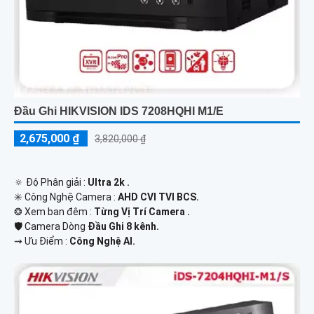
Đầu Ghi HIKVISION IDS 7208HQHI M1/E
2,675,000 ₫
3,820,000 ₫
🔅 Độ Phân giải :
Ultra 2k .
✳️ Công Nghệ Camera :
AHD CVI TVI BCS.
❂ Xem ban đêm :
Từng Vị Trí Camera .
🛡 Camera Dòng
Đầu Ghi 8 kênh.
️⇝ Ưu Điểm :
Công Nghệ AI.