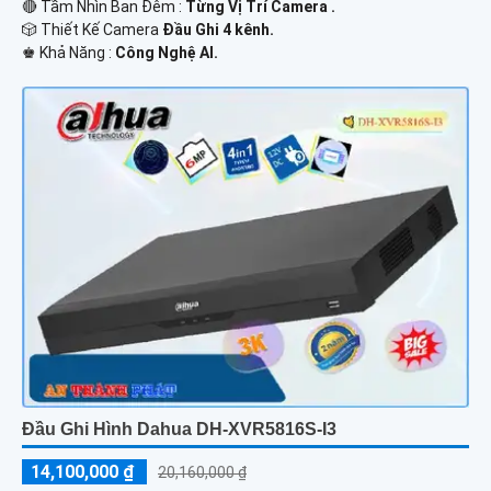
🔴 Tầm Nhìn Ban Đêm :
Từng Vị Trí Camera .
🎲 Thiết Kế Camera
Đầu Ghi 4 kênh.
️♚ Khả Năng :
Công Nghệ AI.
Đầu Ghi Hình Dahua DH-XVR5816S-I3
14,100,000 ₫
20,160,000 ₫