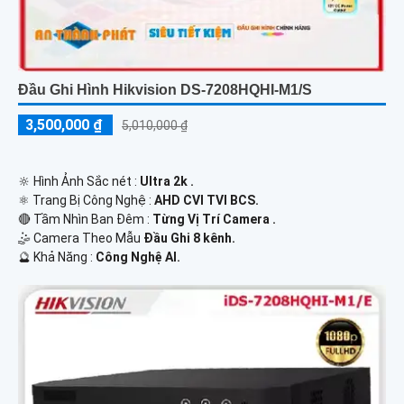
Đầu Ghi Hình Hikvision DS-7208HQHI-M1/S
3,500,000 ₫
5,010,000 ₫
🔆 Hình Ảnh Sắc nét :
Ultra 2k .
⚛️ Trang Bị Công Nghệ :
AHD CVI TVI BCS.
🔴 Tầm Nhìn Ban Đêm :
Từng Vị Trí Camera .
🤹 Camera Theo Mẫu
Đầu Ghi 8 kênh.
️🔮 Khả Năng :
Công Nghệ AI.