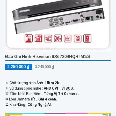
Đầu Ghi Hinh Hikvision IDS 7204HQHI M1/S
2,250,000 ₫
3,240,000 ₫
🔆 Chất lượng hình Ảnh :
Ultra 2k .
⚜️ Sử dụng công nghệ :
AHD CVI TVI BCS.
💡 Tầm Nhìn Ban Đêm :
Từng Vị Trí Camera .
❄ Loại Camera
Đầu Ghi 4 kênh.
️🔮 Khả Năng :
Công Nghệ AI.