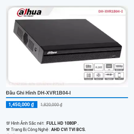
Đầu Ghi Hình DH-XVR1B04-I
1,450,000 ₫
1,820,000 ₫
💯 Hình Ảnh Sắc nét :
FULL HD 1080P .
⚒ Trang Bị Công Nghệ :
AHD CVI TVI BCS.