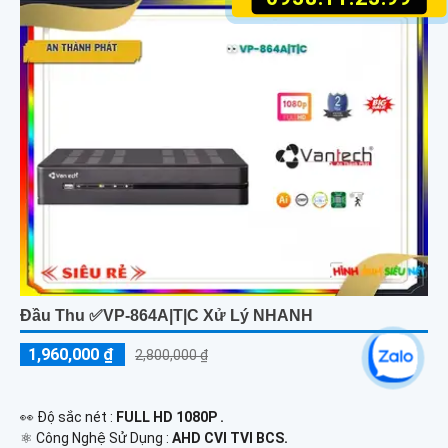
Đầu Thu ✅VP-864A|T|C Xử Lý NHANH
1,960,000 ₫
2,800,000 ₫
️👀 Độ sắc nét :
FULL HD 1080P .
⚛️ Công Nghệ Sử Dụng :
AHD CVI TVI BCS.