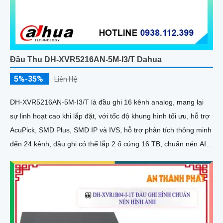
Đầu Thu DH-XVR5216AN-5M-I3/T Dahua
5%-35%
Liên Hệ
DH-XVR5216AN-5M-I3/T là đầu ghi 16 kênh analog, mang lại
sự linh hoạt cao khi lắp đặt, với tốc độ khung hình tối ưu, hỗ trợ
AcuPick, SMD Plus, SMD IP và IVS, hỗ trợ phân tích thông minh
đến 24 kênh, đầu ghi có thể lắp 2 ổ cứng 16 TB, chuẩn nén AI-
Coding và H