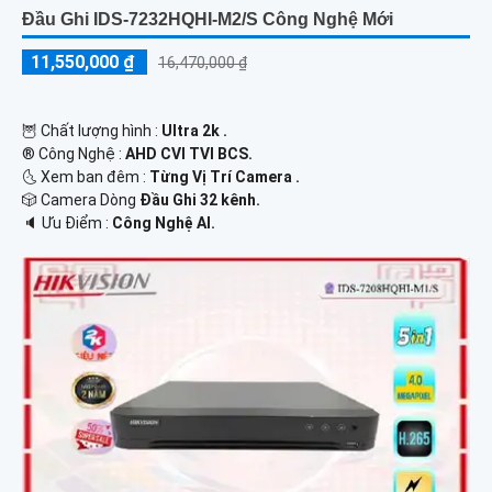
Đầu Ghi IDS-7232HQHI-M2/S Công Nghệ Mới
11,550,000 ₫
16,470,000 ₫
🦉 Chất lượng hình :
Ultra 2k .
®️ Công Nghệ :
AHD CVI TVI BCS.
🌜 Xem ban đêm :
Từng Vị Trí Camera .
🎲 Camera Dòng
Đầu Ghi 32 kênh.
️🔈 Ưu Điểm :
Công Nghệ AI.