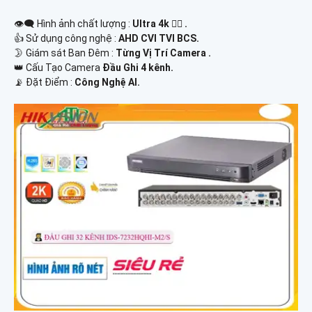
👁️‍🗨 Hình ảnh chất lượng :
Ultra 4k 👍🏾 .
👍 Sử dụng công nghệ :
AHD CVI TVI BCS.
🌛 Giám sát Ban Đêm :
Từng Vị Trí Camera .
👑 Cấu Tạo Camera
Đầu Ghi 4 kênh.
️📡 Đặt Điểm :
Công Nghệ AI.