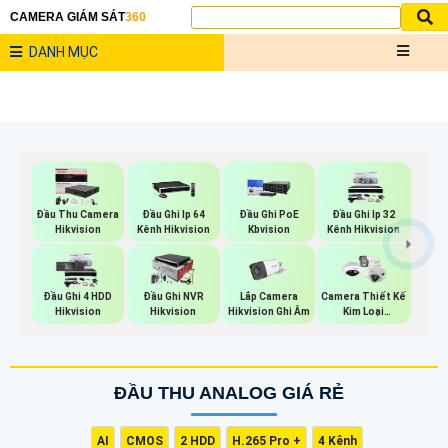
CAMERA GIÁM SÁT
360
DANH MỤC
Đầu Thu Camera
Đầu Ghi Ip 64
Đầu Ghi PoE
Đầu Ghi Ip 32
Hikvision
Kênh Hikvision
Kbvision
Kênh Hikvision
Lắp Camera
Đầu Ghi 4 HDD
Đầu Ghi NVR
Camera Thiết Kế
Hikvision Ghi Âm
Hikvision
Hikvision
Kim Loại
Hikvision
ĐẦU THU ANALOG GIÁ RẺ
AI
CMOS
2 HDD
H.265 Pro +
4 Kênh