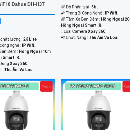
iFi 6 Dahua DH-H3T
💯 Độ Phân giải :
3k .
🌠 Trang Bị Công Nghệ :
IP Wifi.
🌈 Tầm Xa Ban Đêm :
Hồng Ngoại 2
Hồng Ngoại Smart IR.
↕️ Loại Camera
Xoay 360.
️📢 Chức Năng :
Thu Âm Và Loa.
 chất lượng :
2K Lite .
 công nghệ :
IP Wifi.
Ban Đêm :
Hồng Ngoại 10m
 Smart IR.
 Dòng
Xoay 360.
m :
Thu Âm Và Loa.