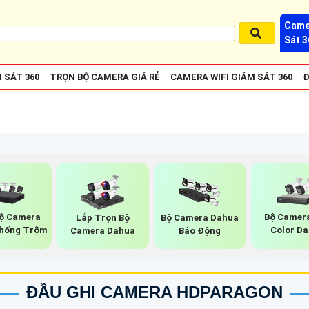
Came
Sát 3
 SÁT 360
TRỌN BỘ CAMERA GIÁ RẺ
CAMERA WIFI GIÁM SÁT 360
Đ
ộ Camera
Bộ Camera
Lắp Trọn Bộ
Bộ Camera Dahua
hống Trộm
Color D
Camera Dahua
Báo Động
ĐẦU GHI CAMERA HDPARAGON