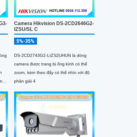
G3-
Camera Hikvision DS-2CD2646G2-
IZSU/SL C
5%-35%
òng
DS-2CD2743G2-LIZS2UHUN là dòng
camera được trang bị ống kính có thể
h
zoom, kèm theo đấy có thể nhìn với độ
èm
phân giải 4
rợ