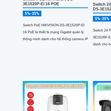
3E1520P-EI 16 POE
Switch 2
DS-3E152
5%-35%
5%-35%
Switch PoE HIKVISION DS-3E1520P-EI
Switch 24 
16 PoE là thiết bị mạng Gigabit quản lý
3E1528P-EI
thông minh dành cho hệ thống camera IP
dành cho h