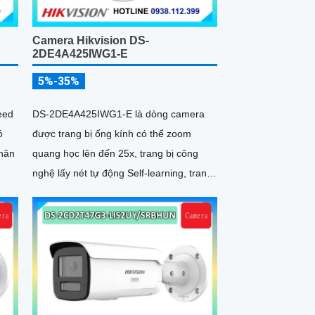
Camera Hikvision DS-
2DE4A425IWG1-E
5%-35%
eed
DS-2DE4A425IWG1-E là dòng camera
ó
được trang bị ống kính có thể zoom
phân
quang học lên đến 25x, trang bị công
nghệ lấy nét tự động Self-learning, trang
bị tính năng Ai nhận diện chính xác tích
hợp AcuSearch khi kết hợp chung với
đầu ghi hình, nhìn ban đêm bằng hồng
ngoại 50m