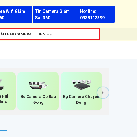
ra Wifi Giám
Tin Camera Giám
Hotline:
60
Sát 360
0938112399
ẦU GHI CAMERA
LIÊN HỆ
 Full
Bộ Camera Có Báo
Bộ Camera Chuyên
ahua
Đông
Dụng