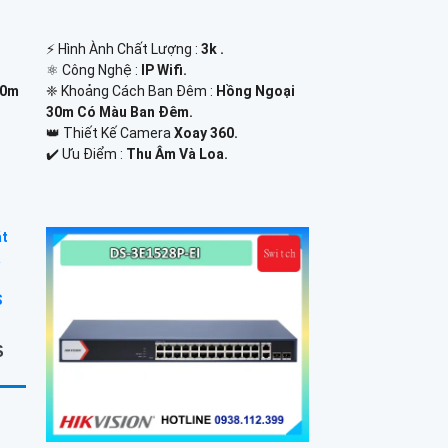
️⚡ Hình Ành Chất Lượng :
3k .
⚛️ Công Nghệ :
IP Wifi.
30m
❈ Khoảng Cách Ban Đêm :
Hồng Ngoại
30m Có Màu Ban Ðêm.
👑 Thiết Kế Camera
Xoay 360.
️✔️ Ưu Điểm :
Thu Âm Và Loa.
S