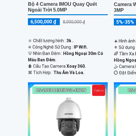
Bộ 4 Camera IMOU Quay Quét
Camera W
Ngoài Trời 5.0MP
3MP
6,500,000 ₫
5%-35%
8,000,000 ₫
🔆 Chất lượng hình :
3k .
☀️ Hình ảnh
✳️ Công Nghệ Sử Dụng :
IP Wifi.
⚜️ Sử dụng
💡 Nhìn Ban Đêm :
Hồng Ngoại 30m Có
🌈 Tầm Xa 
Màu Ban Ðêm.
Hồng Ngoại
🐜 Cấu Tạo Camera
Xoay 360.
🤹 Camera
️⌘ Tích Hợp :
Thu Âm Và Loa.
️💮 Đặt Điể