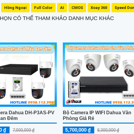
Hồng Ngoại
Full Color
AI
CMOS
Xoay 360
Speed Do
 CHỌN CÓ THỂ THAM KHẢO DANH MỤC KHÁC
mera Dahua DH-P3AS-PV
Bộ Camera IP WIFI Dahua Văn
Ban Đêm
Phòng Giá Rẻ
0 ₫
5,700,000 ₫
7,000,000 ₫
8,300,000 ₫