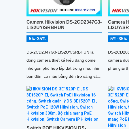
Camera Hikvision DS-2CD2347G3-
Camera H
LIS2UY/SRBHUN
LI2UY/S
5%-35%
5%-35%
DS-2CD2347G3-LIS2UY/SRBHUN là
DS-2CD208
dòng camera thiết kế kiểu dáng dome
camera đượ
nhỏ gọn phù hợp lắp đặt trong nhà, nhìn
phân giải 8
ban đêm có màu bằng đèn trợ sáng và
nhờ công nghệ ColorVU HikAI-ISP, có
tính năng AI giúp nhận diện người và
phương tiện, tích hợp micro kép
Switch POE HIKVISION DS-