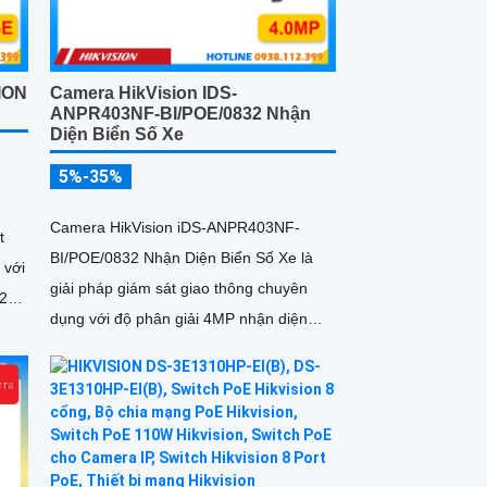
ION
Camera HikVision IDS-
ANPR403NF-BI/POE/0832 Nhận
Diện Biển Số Xe
5%-35%
Camera HikVision iDS-ANPR403NF-
t
BI/POE/0832 Nhận Diện Biển Số Xe là
 với
giải pháp giám sát giao thông chuyên
 2
dụng với độ phân giải 4MP nhận diện
biển số phương tiện tốc độ từ 5 đến
120km/h cảm biến 1/1