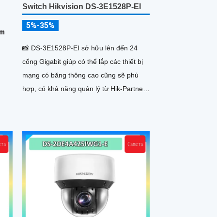
Switch Hikvision DS-3E1528P-EI
5%-35%
0m
📸 DS-3E1528P-EI sở hữu lên đến 24
cổng Gigabit giúp có thể lắp các thiết bị
mạng có băng thông cao cũng sẽ phù
hợp, có khả năng quản lý từ Hik-Partner
pro, với tổng công suất PoE lên đến
230W, truyền dữ liệu lên đến 300m, vỏ
kim loại, chông sét 6kV.