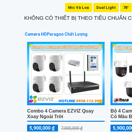
Mic Và Loa
Dual Light
78°
KHÔNG CÓ THIẾT BỊ THEO TIÊU CHUẨN
Camera HDParagon Chất Lượng
Combo 4 Camera EZVIZ Quay
Bộ 4 Ca
Xoay Ngoài Trời
Có Màu 
5,900,000 ₫
5,900,00
7,000,000 ₫