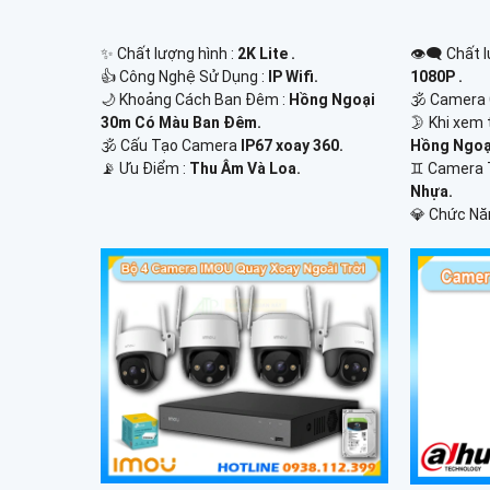
✨ Chất lượng hình :
2K Lite .
👁️‍🗨 Chất
👍 Công Nghệ Sử Dụng :
IP Wifi.
1080P .
🌙 Khoảng Cách Ban Đêm :
Hồng Ngoại
🕉️ Camera
30m Có Màu Ban Ðêm.
🌛 Khi xem 
🕉️ Cấu Tạo Camera
IP67 xoay 360.
Hồng Ngoạ
️📡 Ưu Điểm :
Thu Âm Và Loa.
♊ Camera 
Nhựa.
️💎 Chức Nă