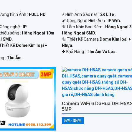
 lượng hình Ảnh :
FULL HD
️⚡ Hình Ảnh Sắc nét :
2K Lite .
🌠 Công Nghệ Hình Ảnh :
IP Wifi.
 Công nghệ :
IP.
❈ Tầm Nhìn Ban Đêm :
Hồng Ngoại 
thiếu sáng :
Hồng Ngoại 10m
Hồng Ngoại SMD.
i SMD.
🔩 Thiết Kế Camera
Dome Kim loại +
Thiết Kế
Dome Kim loại +
Nhựa.
️✤ Khả Năng :
Thu Âm Và Loa.
ng :
Thu Âm.
Camera WiFi 6 DaHua DH-H5A
5MP
5%-35%