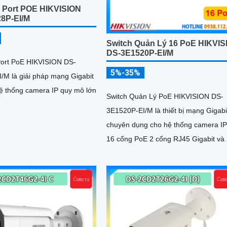
4 Port POE HIKVISION
8P-EI/M
Switch Quản Lý 16 PoE HIKVIS
DS-3E1520P-EI/M
Port PoE HIKVISION DS-
5%-35%
/M là giải pháp mạng Gigabit
ệ thống camera IP quy mô lớn
Switch Quản Lý PoE HIKVISION DS-
3E1520P-EI/M là thiết bị mạng Gigabi
chuyên dụng cho hệ thống camera IP
16 cổng PoE 2 cổng RJ45 Gigabit và
cổng quang SFP