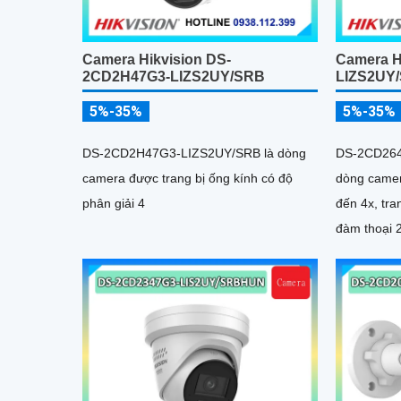
Camera Hikvision DS-
Camera H
2CD2H47G3-LIZS2UY/SRB
LIZS2UY
5%-35%
5%-35%
DS-2CD2H47G3-LIZS2UY/SRB là dòng
DS-2CD264
camera được trang bị ống kính có độ
dòng camer
phân giải 4
đến 4x, tra
đàm thoại 
512GB, tích
cân bằng m
sáng yếu, ố