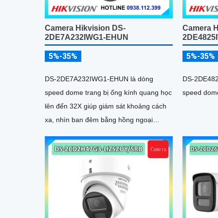
Camera Hikvision DS-
Camera H
2DE7A232IWG1-EHUN
2DE4825
5%-35%
5%-35%
DS-2DE7A232IWG1-EHUN là dòng
DS-2DE482
speed dome trang bị ống kính quang học
speed dome 
lên đến 32X giúp giám sát khoảng cách
xa, nhìn ban đêm bằng hồng ngoại
200m, hỗ trợ tính năng AcuSense nâng
cao hiệu quả giám sát an ninh, có tốc độ
lấy nét cao nhờ công nghệ Self-learning