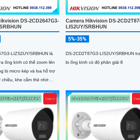
ikvision DS-2CD2647G3-
Camera Hikvision DS-2CD2T87
/SRBHUN
LIS2UY/SRBHUN
5%-35%
7G3-LIZS2UY/SRBHUN là
DS-2CD2T87G3-LIS2UY/SRBHUN tr
a ống kính có thể zoom lên
bị ống kính có độ phân giải 8
ng bị micro kép và loa hỗ trợ
2 chiều, khe cắm thẻ nhớ
 hợp công nghệ AI trong việc
àu sáng trong điều kiện ánh
ng kính có độ phân giải 4