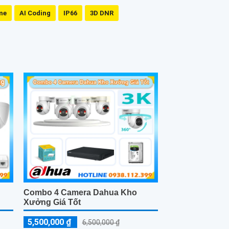
me
AI Coding
IP66
3D DNR
Combo 4 Camera Dahua Kho
Xưởng Giá Tốt
5,500,000 ₫
6,500,000 ₫