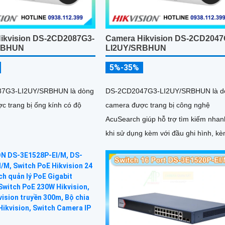
ikvision DS-2CD2087G3-
Camera Hikvision DS-2CD2047
RBHUN
LI2UY/SRBHUN
5%-35%
7G3-LI2UY/SRBHUN là dòng
DS-2CD2047G3-LI2UY/SRBHUN là d
c trang bị ống kính có độ
camera được trang bị công nghệ
AcuSearch giúp hỗ trợ tìm kiếm nhan
khi sử dụng kèm với đầu ghi hình, k
khả năng chống ngược sáng WDR
130dB, trang bị micro kép và loa hỗ t
đàm thoại 2 chiều, ống kính 4