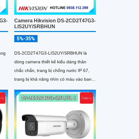
G3-
Camera Hikvision DS-2CD2T47G3-
LIS2UY/SRBHUN
5%-35%
ang
DS-2CD2T47G3-LIS2UY/SRBHUN là
dòng camera thiết kế kiểu dáng thân
chắc chắn, trang bị chống nước IP 67,
trang bị khả năng nhìn có màu vào ban
đêm khoảng cách lên đến 60m, phát hiện
chuyển động và phân biệt được người và
phương tiện, ống kính 4