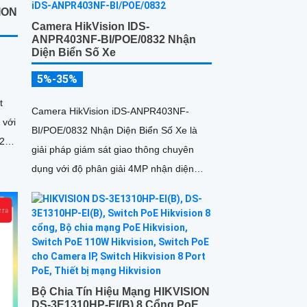
ION
Camera HikVision IDS-
ANPR403NF-BI/POE/0832 Nhận
Diện Biển Số Xe
5%-35%
t
Camera HikVision iDS-ANPR403NF-
 với
BI/POE/0832 Nhận Diện Biển Số Xe là
 2
giải pháp giám sát giao thông chuyên
dụng với độ phân giải 4MP nhận diện
biển số phương tiện tốc độ từ 5 đến
120km/h cảm biến 1/1
Bộ Chia Tín Hiệu Mạng HIKVISION
DS-3E1310HP-EI(B) 8 Cổng PoE