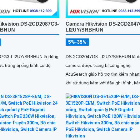
ikvision DS-2CD2087G3-
Camera Hikvision DS-2CD2047
RBHUN
LI2UY/SRBHUN
5%-35%
7G3-LI2UY/SRBHUN là dòng
DS-2CD2047G3-LI2UY/SRBHUN là d
c trang bị ống kính có độ
camera được trang bị công nghệ
AcuSearch giúp hỗ trợ tìm kiếm nhan
khi sử dụng kèm với đầu ghi hình, k
khả năng chống ngược sáng WDR
130dB, trang bị micro kép và loa hỗ t
đàm thoại 2 chiều, ống kính 4