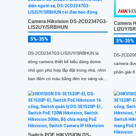
Camera Hikvision DS-2CD2347G3-
Camera H
LIS2UY/SRBHUN
LI2UY/S
5%-35%
5%-35%
DS-2CD2347G3-LIS2UY/SRBHUN là
DS-2CD208
dòng camera thiết kế kiểu dáng dome
camera đượ
nhỏ gọn phù hợp lắp đặt trong nhà, nhìn
phân giải 8
ban đêm có màu bằng đèn trợ sáng và
nhờ công nghệ ColorVU HikAI-ISP, có
tính năng AI giúp nhận diện người và
phương tiện, tích hợp micro kép
Switch POE HIKVISION DS-