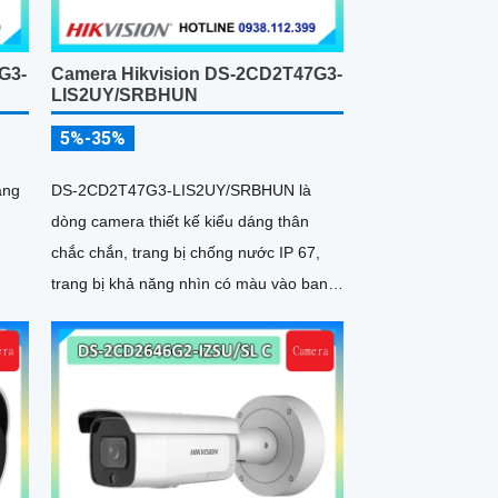
G3-
Camera Hikvision DS-2CD2T47G3-
LIS2UY/SRBHUN
5%-35%
ang
DS-2CD2T47G3-LIS2UY/SRBHUN là
dòng camera thiết kế kiểu dáng thân
chắc chắn, trang bị chống nước IP 67,
trang bị khả năng nhìn có màu vào ban
đêm khoảng cách lên đến 60m, phát hiện
chuyển động và phân biệt được người và
phương tiện, ống kính 4