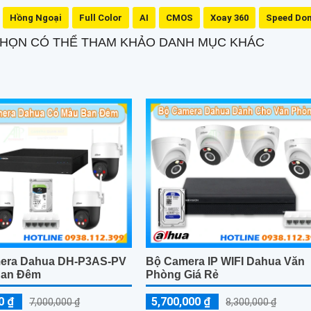
Hồng Ngoại
Full Color
AI
CMOS
Xoay 360
Speed Do
 CHỌN CÓ THỂ THAM KHẢO DANH MỤC KHÁC
mera Dahua DH-P3AS-PV
Bộ Camera IP WIFI Dahua Văn
Ban Đêm
Phòng Giá Rẻ
0 ₫
5,700,000 ₫
7,000,000 ₫
8,300,000 ₫