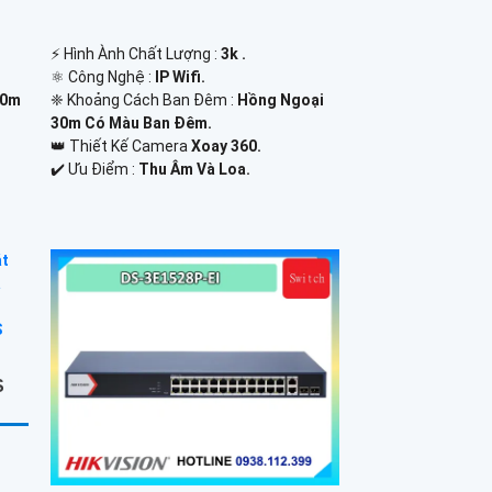
️⚡ Hình Ành Chất Lượng :
3k .
⚛️ Công Nghệ :
IP Wifi.
30m
❈ Khoảng Cách Ban Đêm :
Hồng Ngoại
30m Có Màu Ban Ðêm.
👑 Thiết Kế Camera
Xoay 360.
️✔️ Ưu Điểm :
Thu Âm Và Loa.
S