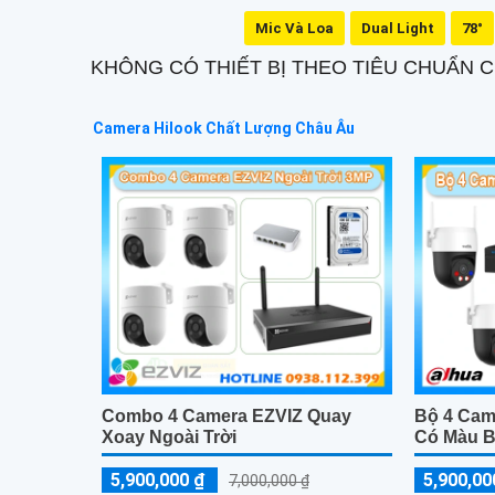
Mic Và Loa
Dual Light
78°
KHÔNG CÓ THIẾT BỊ THEO TIÊU CHUẨN
Camera Hilook Chất Lượng Châu Âu
Combo 4 Camera EZVIZ Quay
Bộ 4 Ca
Xoay Ngoài Trời
Có Màu 
5,900,000 ₫
5,900,00
7,000,000 ₫