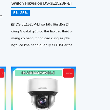
Switch Hikvision DS-3E1528P-EI
5%-35%
0m
📸 DS-3E1528P-EI sở hữu lên đến 24
cổng Gigabit giúp có thể lắp các thiết bị
mạng có băng thông cao cũng sẽ phù
hợp, có khả năng quản lý từ Hik-Partner
pro, với tổng công suất PoE lên đến
230W, truyền dữ liệu lên đến 300m, vỏ
kim loại, chông sét 6kV.