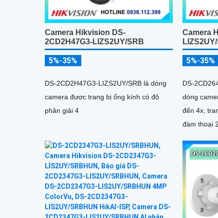
Camera Hikvision DS-
Camera H
2CD2H47G3-LIZS2UY/SRB
LIZS2UY
5%-35%
5%-35%
DS-2CD2H47G3-LIZS2UY/SRB là dòng
DS-2CD264
camera được trang bị ống kính có độ
dòng camer
phân giải 4
đến 4x, tra
đàm thoại 
512GB, tích
cân bằng m
sáng yếu, ố