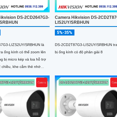
ikvision DS-2CD2647G3-
Camera Hikvision DS-2CD2T87
/SRBHUN
LIS2UY/SRBHUN
5%-35%
7G3-LIZS2UY/SRBHUN là
DS-2CD2T87G3-LIS2UY/SRBHUN tr
a ống kính có thể zoom lên
bị ống kính có độ phân giải 8
ng bị micro kép và loa hỗ trợ
2 chiều, khe cắm thẻ nhớ
 hợp công nghệ AI trong việc
àu sáng trong điều kiện ánh
ng kính có độ phân giải 4