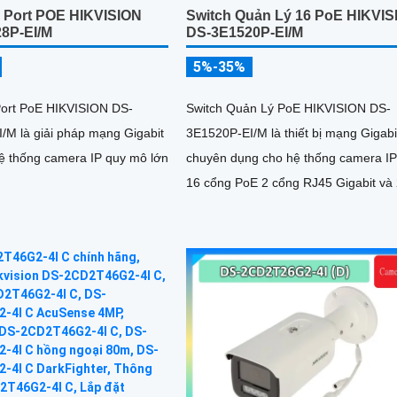
4 Port POE HIKVISION
Switch Quản Lý 16 PoE HIKVIS
8P-EI/M
DS-3E1520P-EI/M
5%-35%
Port PoE HIKVISION DS-
Switch Quản Lý PoE HIKVISION DS-
/M là giải pháp mạng Gigabit
3E1520P-EI/M là thiết bị mạng Gigabi
ệ thống camera IP quy mô lớn
chuyên dụng cho hệ thống camera IP
16 cổng PoE 2 cổng RJ45 Gigabit và
cổng quang SFP