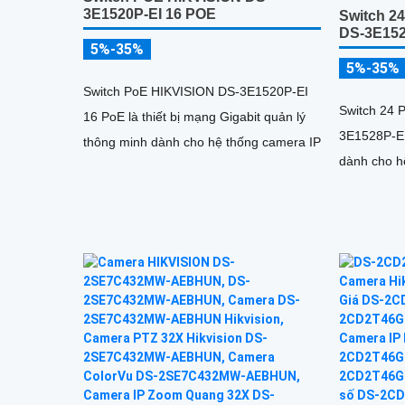
3E1520P-EI 16 POE
Switch 2
DS-3E152
5%-35%
5%-35%
Switch PoE HIKVISION DS-3E1520P-EI
Switch 24 
16 PoE là thiết bị mạng Gigabit quản lý
3E1528P-EI
thông minh dành cho hệ thống camera IP
dành cho h