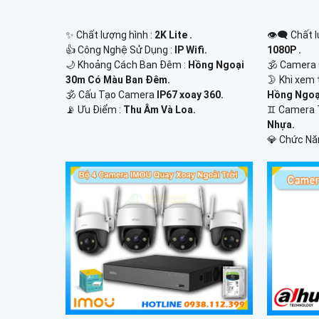
✨ Chất lượng hình :
2K Lite .
👁️‍🗨 Chất
👍 Công Nghệ Sử Dụng :
IP Wifi.
1080P .
🌙 Khoảng Cách Ban Đêm :
Hồng Ngoại
🕉️ Camera
30m Có Màu Ban Ðêm.
🌛 Khi xem 
🕉️ Cấu Tạo Camera
IP67 xoay 360.
Hồng Ngoạ
️📡 Ưu Điểm :
Thu Âm Và Loa.
♊ Camera 
Nhựa.
️💎 Chức Nă