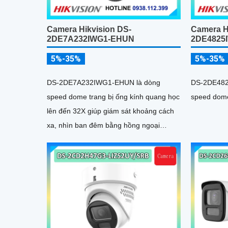
Camera Hikvision DS-
Camera H
2DE7A232IWG1-EHUN
2DE4825
5%-35%
5%-35%
DS-2DE7A232IWG1-EHUN là dòng
DS-2DE482
speed dome trang bị ống kính quang học
speed dome 
lên đến 32X giúp giám sát khoảng cách
xa, nhìn ban đêm bằng hồng ngoại
200m, hỗ trợ tính năng AcuSense nâng
cao hiệu quả giám sát an ninh, có tốc độ
lấy nét cao nhờ công nghệ Self-learning