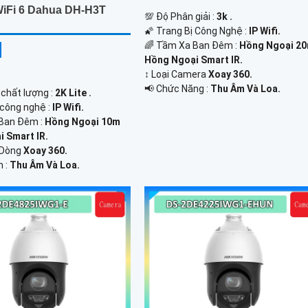
iFi 6 Dahua DH-H3T
💯 Độ Phân giải :
3k .
🌠 Trang Bị Công Nghệ :
IP Wifi.
🌈 Tầm Xa Ban Đêm :
Hồng Ngoại 2
Hồng Ngoại Smart IR.
↕️ Loại Camera
Xoay 360.
️📢 Chức Năng :
Thu Âm Và Loa.
 chất lượng :
2K Lite .
 công nghệ :
IP Wifi.
Ban Đêm :
Hồng Ngoại 10m
 Smart IR.
 Dòng
Xoay 360.
m :
Thu Âm Và Loa.