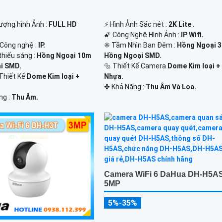
 lượng hình Ảnh :
FULL HD
️⚡ Hình Ảnh Sắc nét :
2K Lite .
🌠 Công Nghệ Hình Ảnh :
IP Wifi.
 Công nghệ :
IP.
❈ Tầm Nhìn Ban Đêm :
Hồng Ngoại 
thiếu sáng :
Hồng Ngoại 10m
Hồng Ngoại SMD.
i SMD.
🔩 Thiết Kế Camera
Dome Kim loại +
Thiết Kế
Dome Kim loại +
Nhựa.
️✤ Khả Năng :
Thu Âm Và Loa.
ng :
Thu Âm.
Camera WiFi 6 DaHua DH-H5A
5MP
5%-35%