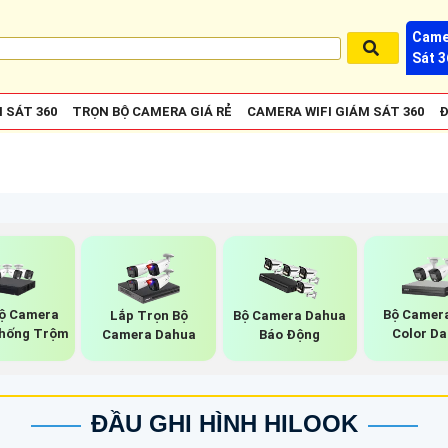
Came
Sát 3
 SÁT 360
TRỌN BỘ CAMERA GIÁ RẺ
CAMERA WIFI GIÁM SÁT 360
Đ
ộ Camera
Bộ Camera
Lắp Trọn Bộ
Bộ Camera Dahua
hống Trộm
Color D
Camera Dahua
Báo Động
ĐẦU GHI HÌNH HILOOK