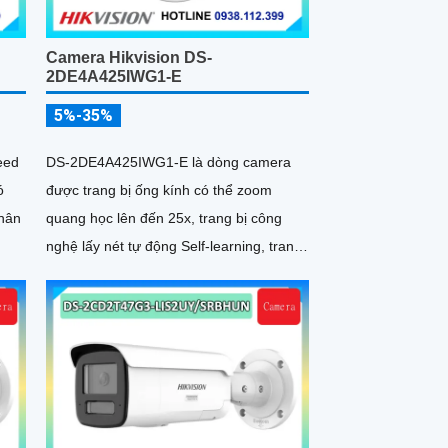
Camera Hikvision DS-
2DE4A425IWG1-E
5%-35%
eed
DS-2DE4A425IWG1-E là dòng camera
ó
được trang bị ống kính có thể zoom
phân
quang học lên đến 25x, trang bị công
nghệ lấy nét tự động Self-learning, trang
bị tính năng Ai nhận diện chính xác tích
hợp AcuSearch khi kết hợp chung với
đầu ghi hình, nhìn ban đêm bằng hồng
ngoại 50m