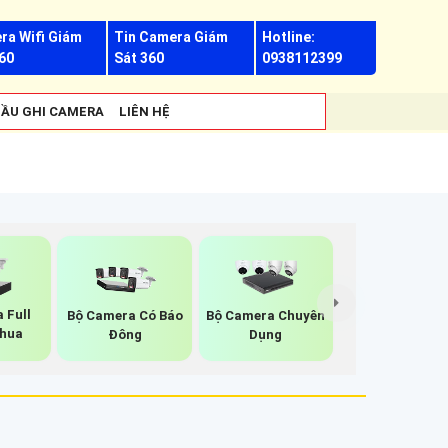
ra Wifi Giám
Tin Camera Giám
Hotline:
60
Sát 360
0938112399
ẦU GHI CAMERA
LIÊN HỆ
 Full
Bộ Camera Có Báo
Bộ Camera Chuyên
ahua
Đông
Dụng