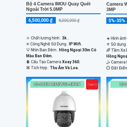
Bộ 4 Camera IMOU Quay Quét
Camera W
Ngoài Trời 5.0MP
3MP
6,500,000 ₫
5%-35%
8,000,000 ₫
🔆 Chất lượng hình :
3k .
☀️ Hình ảnh
✳️ Công Nghệ Sử Dụng :
IP Wifi.
⚜️ Sử dụng
💡 Nhìn Ban Đêm :
Hồng Ngoại 30m Có
🌈 Tầm Xa 
Màu Ban Ðêm.
Hồng Ngoại
🐜 Cấu Tạo Camera
Xoay 360.
🤹 Camera
️⌘ Tích Hợp :
Thu Âm Và Loa.
️💮 Đặt Điể