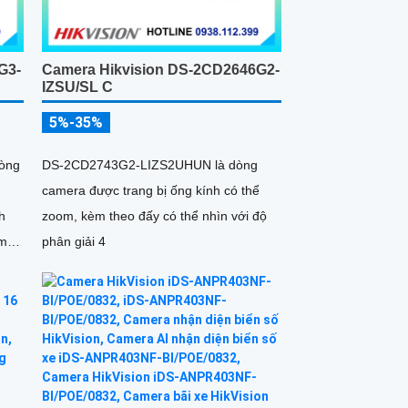
G3-
Camera Hikvision DS-2CD2646G2-
IZSU/SL C
5%-35%
òng
DS-2CD2743G2-LIZS2UHUN là dòng
camera được trang bị ống kính có thể
h
zoom, kèm theo đấy có thể nhìn với độ
èm
phân giải 4
rợ