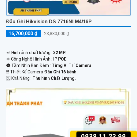
Đầu Ghi Hikvision DS-7716NI-M4/16P
16,700,000 ₫
23,880,000 ₫
🔆 Hình ảnh chất lượng :
32 MP.
⚛️ Công Nghệ Hình Ảnh :
IP POE.
🌚 Tầm Nhìn Ban Đêm :
Từng Vị Trí Camera .
⛓ Thiết Kế Camera
Đầu Ghi 16 kênh.
️🆑 Khả Năng :
Thu hình Chất Lượng.
0938.11.23.99