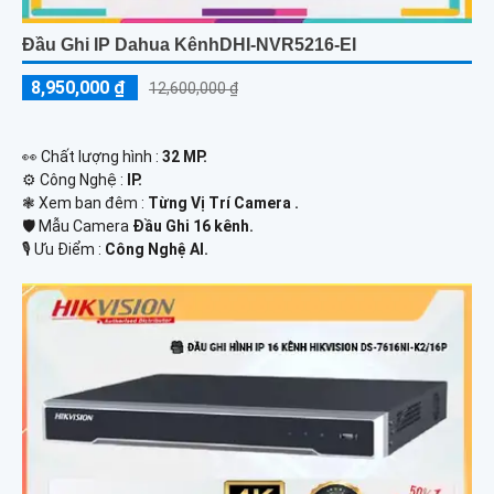
Đầu Ghi IP Dahua KênhDHI-NVR5216-EI
8,950,000 ₫
12,600,000 ₫
️👀 Chất lượng hình :
32 MP.
⚙ Công Nghệ :
IP.
❃ Xem ban đêm :
Từng Vị Trí Camera .
🛡 Mẫu Camera
Đầu Ghi 16 kênh.
️🎙 Ưu Điểm :
Công Nghệ AI.