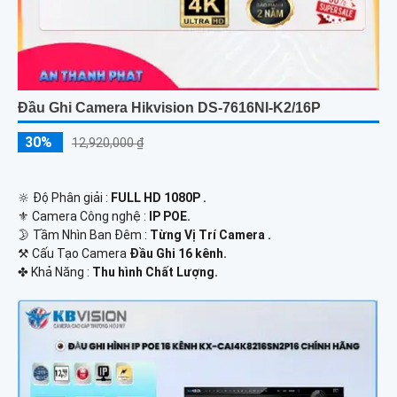
Đầu Ghi Camera Hikvision DS-7616NI-K2/16P
30%
12,920,000 ₫
🔆 Độ Phân giải :
FULL HD 1080P .
⚜️ Camera Công nghệ :
IP POE.
🌛 Tầm Nhìn Ban Đêm :
Từng Vị Trí Camera .
⚒ Cấu Tạo Camera
Đầu Ghi 16 kênh.
️✤ Khả Năng :
Thu hình Chất Lượng.