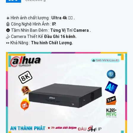
☀️ Hình ảnh chất lượng :
Ultra 4k 👍🏾 .
🤖️ Công Nghệ Hình Ảnh :
IP.
🌚 Tầm Nhìn Ban Đêm :
Từng Vị Trí Camera .
🤹 Camera Thiết Kế
Đầu Ghi 16 kênh.
️↭ Khả Năng :
Thu hình Chất Lượng.