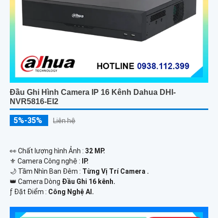
Đầu Ghi Hình Camera IP 16 Kênh Dahua DHI-
NVR5816-EI2
5%-35%
Liên hệ
️👀 Chất lượng hình Ảnh :
32 MP.
⚜️ Camera Công nghệ :
IP.
🌙 Tầm Nhìn Ban Đêm :
Từng Vị Trí Camera .
👑 Camera Dòng
Đầu Ghi 16 kênh.
️ƒ Đặt Điểm :
Công Nghệ AI.