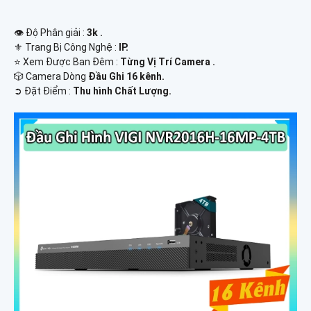
👁 Độ Phân giải :
3k .
⚜️ Trang Bị Công Nghệ :
IP.
⭐ Xem Được Ban Đêm :
Từng Vị Trí Camera .
🎲 Camera Dòng
Đầu Ghi 16 kênh.
️➲ Đặt Điểm :
Thu hình Chất Lượng.