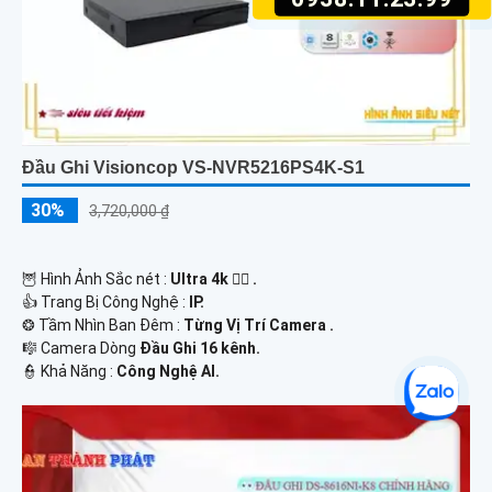
Đầu Ghi Visioncop VS-NVR5216PS4K-S1
30%
3,720,000 ₫
🦉 Hình Ảnh Sắc nét :
Ultra 4k 👍🏾 .
👍 Trang Bị Công Nghệ :
IP.
❂ Tầm Nhìn Ban Đêm :
Từng Vị Trí Camera .
🎼️ Camera Dòng
Đầu Ghi 16 kênh.
️👮 Khả Năng :
Công Nghệ AI.