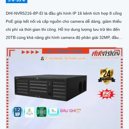
DHI-NVR5216-8P-EI là đầu ghi hình IP 16 kênh tích hợp 8 cổng
PoE giúp kết nối và cấp nguồn cho camera dễ dàng, giảm thiểu
chi phí và thời gian thi công. Hỗ trợ dung lượng lưu trữ lên đến
20TB cùng khả năng ghi hình camera độ phân giải 32MP, đầu
ghi mang đến chất lượng hình ảnh siêu nét và khả năng lưu trữ
vượt trội hiệu suất mạnh mẽ, tính năng linh hoạt và mức giá
cạnh tranh