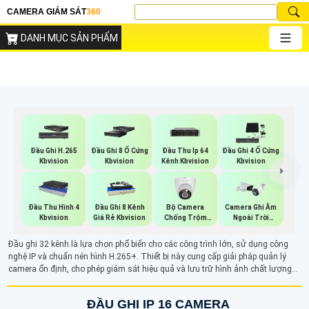
CAMERA GIÁM SÁT
360
DANH MỤC SẢN PHẨM
Đầu Ghi H.265
Đầu Ghi 8 Ổ Cứng
Đầu Thu Ip 64
Đầu Ghi 4 Ổ Cứng
Kbvision
Kbvision
Kênh Kbvision
Kbvision
Bộ Camera
Đầu Thu Hình 4
Đầu Ghi 8 Kênh
Camera Ghi Âm
Chống Trộm
Kbvision
Giá Rẻ Kbvision
Ngoài Trời
Kbvision
Kbvision
Đầu ghi 32 kênh là lựa chọn phổ biến cho các công trình lớn, sử dụng công
nghệ IP và chuẩn nén hình H.265+. Thiết bị này cung cấp giải pháp quản lý
camera ổn định, cho phép giám sát hiệu quả và lưu trữ hình ảnh chất lượng
cao. Khả năng nén tối ưu giúp tiết kiệm dung lượng mà vẫn đảm bảo hình ảnh
rõ nét.
ĐẦU GHI IP 16 CAMERA