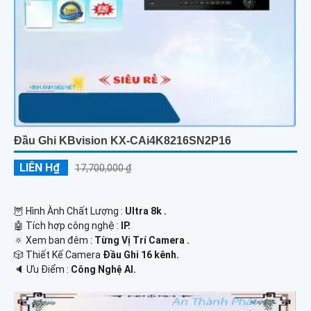
Đầu Ghi KBvision KX-CAi4K8216SN2P16
LIÊN H₫
17,700,000 ₫
🦉 Hình Ành Chất Lượng :
Ultra 8k .
🤖️ Tích hợp công nghệ :
IP.
🔅 Xem ban đêm :
Từng Vị Trí Camera .
🎲 Thiết Kế Camera
Đầu Ghi 16 kênh.
️🔈 Ưu Điểm :
Công Nghệ AI.