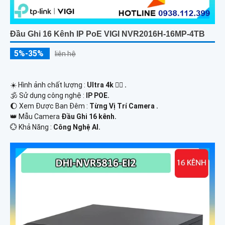
Đầu Ghi 16 Kênh IP PoE VIGI NVR2016H-16MP-4TB
5%-35%
liên hệ
☀️ Hình ảnh chất lượng :
Ultra 4k 👍🏾 .
🕉️ Sử dụng công nghệ :
IP POE.
🌔 Xem Được Ban Đêm :
Từng Vị Trí Camera .
👑 Mẫu Camera
Đầu Ghi 16 kênh.
️💮 Khả Năng :
Công Nghệ AI.