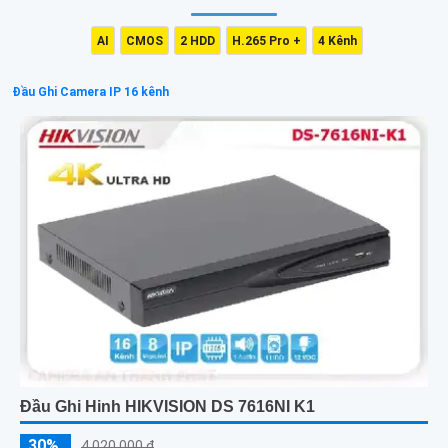
AI
CMOS
2 HDD
H.265 Pro +
4 Kênh
Đầu Ghi Camera IP 16 kênh
Đầu Ghi Hinh HIKVISION DS 7616NI K1
30%
4,020,000 ₫