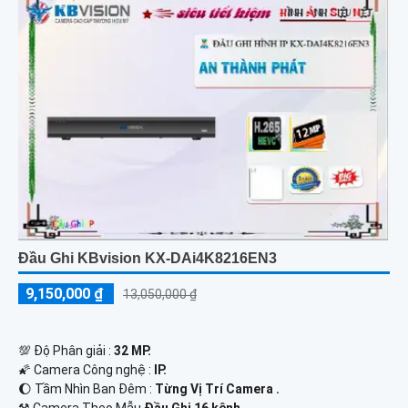
Đầu Ghi KBvision KX-DAi4K8216EN3
9,150,000 ₫
13,050,000 ₫
💯 Độ Phân giải :
32 MP.
🌠 Camera Công nghệ :
IP.
🌔 Tầm Nhìn Ban Đêm :
Từng Vị Trí Camera .
⚒ Camera Theo Mẫu
Đầu Ghi 16 kênh.