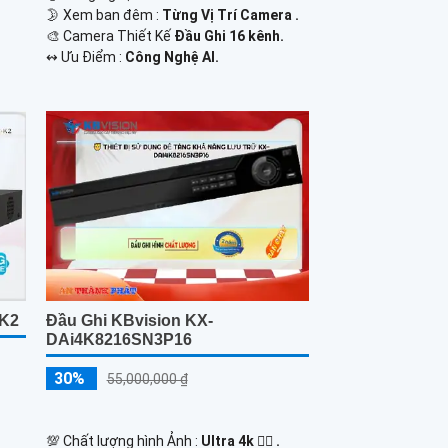
🌛 Xem ban đêm :
Từng Vị Trí Camera .
🎨 Camera Thiết Kế
Đầu Ghi 16 kênh.
️↭ Ưu Điểm :
Công Nghệ AI.
-K2
Đầu Ghi KBvision KX-
DAi4K8216SN3P16
30%
55,000,000 ₫
💯 Chất lượng hình Ảnh :
Ultra 4k 👍🏾 .