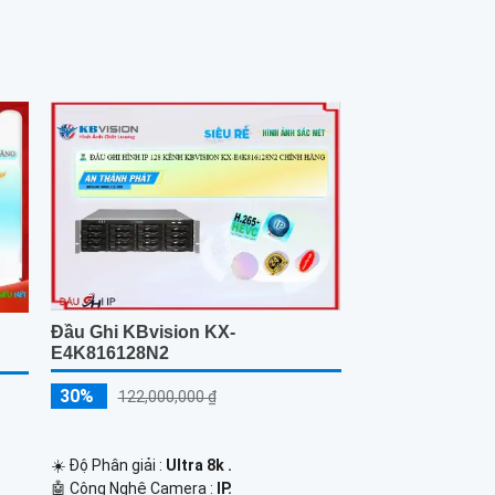
Đầu Ghi KBvision KX-
E4K816128N2
30%
122,000,000 ₫
☀️ Độ Phân giải :
Ultra 8k .
🤖️ Công Nghệ Camera :
IP.