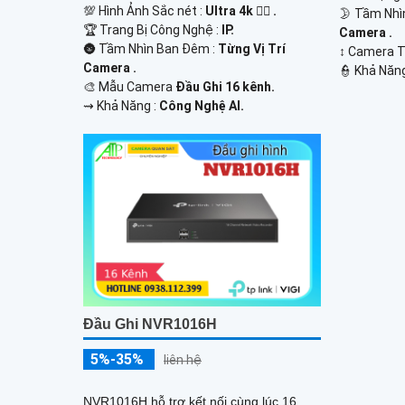
💯 Hình Ảnh Sắc nét :
Ultra 4k 👍🏾 .
🌛 Tầm Nhì
🏆 Trang Bị Công Nghệ :
IP.
Camera .
🌚 Tầm Nhìn Ban Đêm :
Từng Vị Trí
↕️ Camera
Camera .
️👮 Khả Năn
🎨 Mẫu Camera
Đầu Ghi 16 kênh.
️⇝ Khả Năng :
Công Nghệ AI.
Đầu Ghi NVR1016H
5%-35%
liên hệ
NVR1016H hỗ trợ kết nối cùng lúc 16