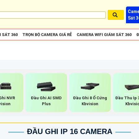
Came
Sát 3
 SÁT 360
TRỌN BỘ CAMERA GIÁ RẺ
CAMERA WIFI GIÁM SÁT 360
Đ
Ghi NVR
Đầu Ghi AI SMD
Đầu Ghi 8 Ổ Cứng
Đầu Thu Ip 
vision
Plus
Kbvision
Kbvisi
ĐẦU GHI IP 16 CAMERA