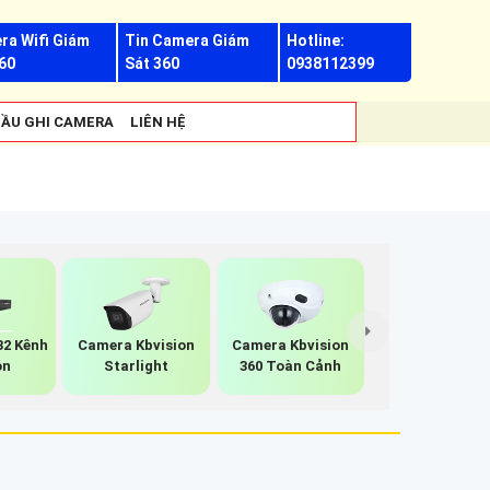
ra Wifi Giám
Tin Camera Giám
Hotline:
60
Sát 360
0938112399
ẦU GHI CAMERA
LIÊN HỆ
32 Kênh
Camera Kbvision
Camera Kbvision
on
Starlight
360 Toàn Cảnh