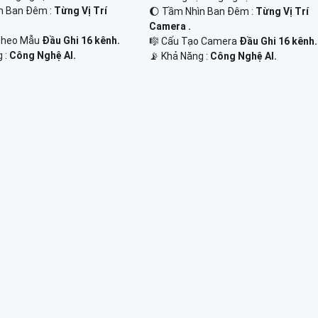
n Ban Đêm :
Từng Vị Trí
🌔 Tầm Nhìn Ban Đêm :
Từng Vị Trí
Camera .
 Theo Mẫu
Đầu Ghi 16 kênh.
🎼️ Cấu Tạo Camera
Đầu Ghi 16 kênh.
g :
Công Nghệ AI.
️📡 Khả Năng :
Công Nghệ AI.