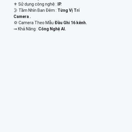
⚜️ Sử dụng công nghệ :
IP.
🌛 Tầm Nhìn Ban Đêm :
Từng Vị Trí
Camera .
💢 Camera Theo Mẫu
Đầu Ghi 16 kênh.
️⇝ Khả Năng :
Công Nghệ AI.