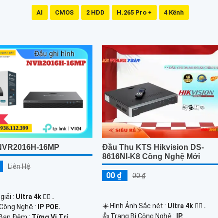
AI
CMOS
2 HDD
H.265 Pro +
4 Kênh
 NVR2016H-16MP
Đầu Thu KTS Hikvision DS-
8616NI-K8 Công Nghệ Mới
Liên Hệ
00 ₫
00 ₫
giải :
Ultra 4k 👍🏾 .
☀️ Hình Ảnh Sắc nét :
Ultra 4k 👍🏾 .
 Công Nghệ :
IP POE.
👍 Trang Bị Công Nghệ :
IP.
Ban Đêm :
Từng Vị Trí