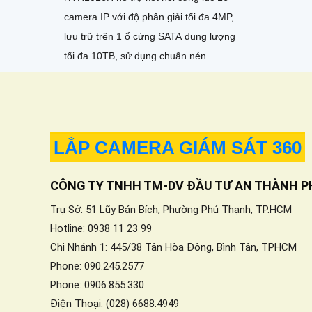
camera IP với độ phân giải tối đa 4MP,
lưu trữ trên 1 ổ cứng SATA dung lượng
tối đa 10TB, sử dụng chuẩn nén
H.265+/H.265/H.264+/H
LẮP CAMERA GIÁM SÁT 360
CÔNG TY TNHH TM-DV ĐẦU TƯ AN THÀNH P
Trụ Sở: 51 Lũy Bán Bích, Phường Phú Thạnh, TP.HCM
Hotline: 0938 11 23 99
Chi Nhánh 1: 445/38 Tân Hòa Đông, Bình Tân, TPHCM
Phone: 090.245.2577
Phone: 0906.855.330
Điện Thoại: (028) 6688.4949