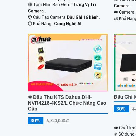
🔴 Tầm Nhìn Ban Đêm :
Từng Vị Trí
Camera .
Camera .
👑 Camera 
🐉️ Cấu Tạo Camera
Đầu Ghi 16 kênh.
️🛃 Khả Năn
️💮 Khả Năng :
Công Nghệ AI.
Đầu Ghi 
✲ Đầu Thu KTS Dahua DHI-
NVR4216-4KS2/L Chức Năng Cao
30%
Cấp
5
30%
6,720,000 ₫
👁 Chất lượ
✳️ Sử dụng