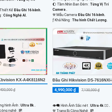
🌔 Tầm Nhìn Ban Đêm :
Từng Vị Trí
Camera .
Thiết Kế
Đầu Ghi 16 kênh.
⚒ Mẫu Camera
Đầu Ghi 16 kênh.
g :
Công Nghệ AI.
️ƒ Khả Năng :
Thu hình Chất Lượng.
Kbvision KX-A4K8116N2
Đầu Ghi Hikvision DS-7616NXI
4,990,000 ₫
,400,000 ₫
7,130,000 ₫
ng hình Ảnh :
Ultra 8k .
👁️‍🗨 Hình Ảnh Sắc nét :
Ultra 4k 👍🏾 .
 công nghệ :
IP.
⚒ Trang Bị Công Nghệ :
IP.