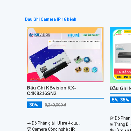
Đầu Ghi Camera IP 16 kênh
Đầu Ghi KBvision KX-
Đầu Ghi
C4K8216SN2
5%-35%
30%
8,240,000 ₫
💯 Độ Phân 
☀️ Độ Phân giải :
Ultra 4k 👍🏾 .
✳️ Trang Bị
🏆 Camera Công nghệ :
IP.
🔴 Tầm Xa 