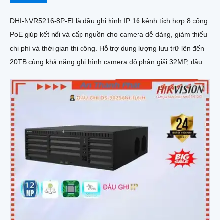
DHI-NVR5216-8P-EI là đầu ghi hình IP 16 kênh tích hợp 8 cổng
PoE giúp kết nối và cấp nguồn cho camera dễ dàng, giảm thiểu
chi phí và thời gian thi công. Hỗ trợ dung lượng lưu trữ lên đến
20TB cùng khả năng ghi hình camera độ phân giải 32MP, đầu
ghi mang đến chất lượng hình ảnh siêu nét và khả năng lưu trữ
vượt trội hiệu suất mạnh mẽ, tính năng linh hoạt và mức giá
cạnh tranh