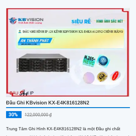
Đầu Ghi KBvision KX-E4K816128N2
30%
122,000,000 ₫
Trung Tâm Ghi Hình KX-E4K816128N2 là một Đầu ghi chất