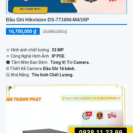
Đầu Ghi Hikvision DS-7716NI-M4/16P
16,700,000 ₫
23,880,000 ₫
🔆 Hình ảnh chất lượng :
32 MP.
⚛️ Công Nghệ Hình Ảnh :
IP POE.
🌚 Tầm Nhìn Ban Đêm :
Từng Vị Trí Camera .
⛓ Thiết Kế Camera
Đầu Ghi 16 kênh.
️🆑 Khả Năng :
Thu hình Chất Lượng.
0938.11.23.99