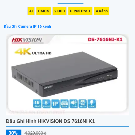
AI
CMOS
2 HDD
H.265 Pro +
4 Kênh
Đầu Ghi Camera IP 16 kênh
Đầu Ghi Hinh HIKVISION DS 7616NI K1
30%
4,020,000 ₫