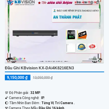
Đầu Ghi KBvision KX-DAi4K8216EN3
9,150,000 ₫
13,050,000 ₫
💯 Độ Phân giải :
32 MP.
🌠 Camera Công nghệ :
IP.
🌔 Tầm Nhìn Ban Đêm :
Từng Vị Trí Camera .
⚒ Camera Theo Mẫu
Đầu Ghi 16 kênh.