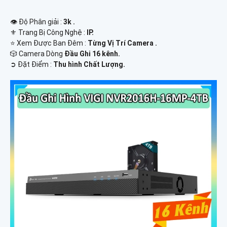
👁 Độ Phân giải :
3k .
⚜️ Trang Bị Công Nghệ :
IP.
⭐ Xem Được Ban Đêm :
Từng Vị Trí Camera .
🎲 Camera Dòng
Đầu Ghi 16 kênh.
️➲ Đặt Điểm :
Thu hình Chất Lượng.