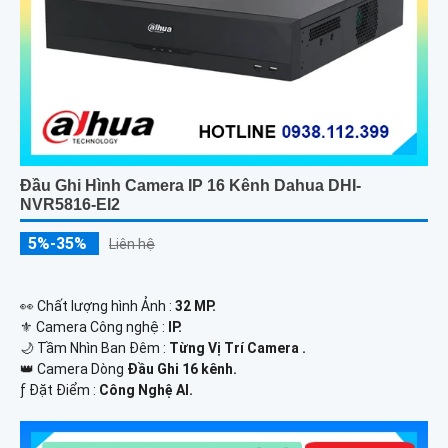
Đầu Ghi Hình Camera IP 16 Kênh Dahua DHI-
NVR5816-EI2
5%-35%
Liên hệ
️👀 Chất lượng hình Ảnh :
32 MP.
⚜️ Camera Công nghệ :
IP.
🌙 Tầm Nhìn Ban Đêm :
Từng Vị Trí Camera .
👑 Camera Dòng
Đầu Ghi 16 kênh.
️ƒ Đặt Điểm :
Công Nghệ AI.