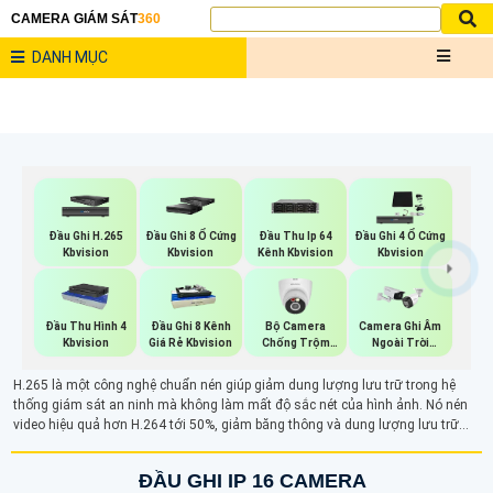
CAMERA GIÁM SÁT
360
DANH MỤC
Đầu Ghi H.265
Đầu Ghi 8 Ổ Cứng
Đầu Thu Ip 64
Đầu Ghi 4 Ổ Cứng
Kbvision
Kbvision
Kênh Kbvision
Kbvision
Bộ Camera
Đầu Thu Hình 4
Đầu Ghi 8 Kênh
Camera Ghi Âm
Chống Trộm
Kbvision
Giá Rẻ Kbvision
Ngoài Trời
Kbvision
Kbvision
H.265 là một công nghệ chuẩn nén giúp giảm dung lượng lưu trữ trong hệ
thống giám sát an ninh mà không làm mất độ sắc nét của hình ảnh. Nó nén
video hiệu quả hơn H.264 tới 50%, giảm băng thông và dung lượng lưu trữ
nhưng vẫn giữ được chất lượng hình ảnh ổn định.
ĐẦU GHI IP 16 CAMERA