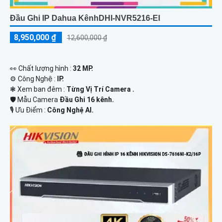
Đầu Ghi IP Dahua KênhDHI-NVR5216-EI
8,950,000 ₫
12,600,000 ₫
️👀 Chất lượng hình :
32 MP.
⚙ Công Nghệ :
IP.
❃ Xem ban đêm :
Từng Vị Trí Camera .
🛡 Mẫu Camera
Đầu Ghi 16 kênh.
️🎙 Ưu Điểm :
Công Nghệ AI.