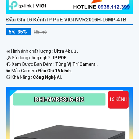
Đầu Ghi 16 Kênh IP PoE VIGI NVR2016H-16MP-4TB
5%-35%
liên hệ
☀️ Hình ảnh chất lượng :
Ultra 4k 👍🏾 .
🕉️ Sử dụng công nghệ :
IP POE.
🌔 Xem Được Ban Đêm :
Từng Vị Trí Camera .
👑 Mẫu Camera
Đầu Ghi 16 kênh.
️💮 Khả Năng :
Công Nghệ AI.