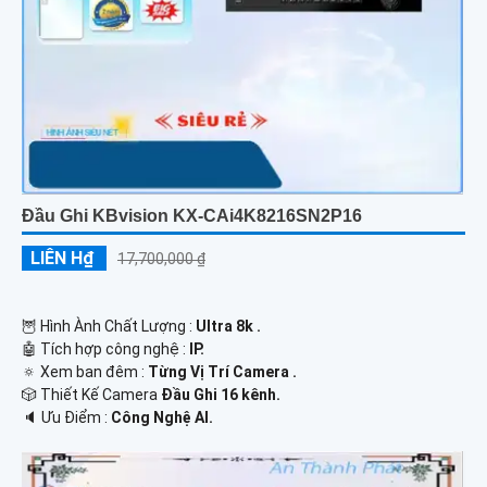
Đầu Ghi KBvision KX-CAi4K8216SN2P16
LIÊN H₫
17,700,000 ₫
🦉 Hình Ành Chất Lượng :
Ultra 8k .
🤖️ Tích hợp công nghệ :
IP.
🔅 Xem ban đêm :
Từng Vị Trí Camera .
🎲 Thiết Kế Camera
Đầu Ghi 16 kênh.
️🔈 Ưu Điểm :
Công Nghệ AI.