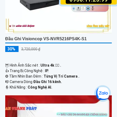
Đầu Ghi Visioncop VS-NVR5216PS4K-S1
30%
3,720,000 ₫
🦉 Hình Ảnh Sắc nét :
Ultra 4k 👍🏾 .
👍 Trang Bị Công Nghệ :
IP.
❂ Tầm Nhìn Ban Đêm :
Từng Vị Trí Camera .
🎼️ Camera Dòng
Đầu Ghi 16 kênh.
️👮 Khả Năng :
Công Nghệ AI.