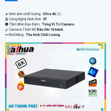
☀️ Hình ảnh chất lượng :
Ultra 4k 👍🏾 .
🤖️ Công Nghệ Hình Ảnh :
IP.
🌚 Tầm Nhìn Ban Đêm :
Từng Vị Trí Camera .
🤹 Camera Thiết Kế
Đầu Ghi 16 kênh.
️↭ Khả Năng :
Thu hình Chất Lượng.