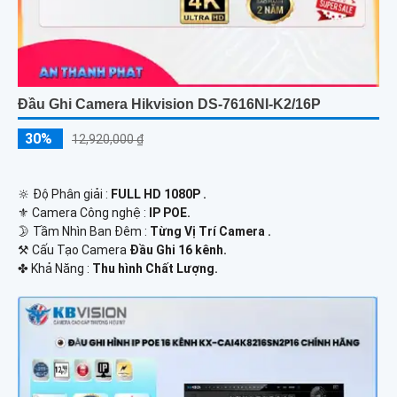
Đầu Ghi Camera Hikvision DS-7616NI-K2/16P
30%
12,920,000 ₫
🔆 Độ Phân giải :
FULL HD 1080P .
⚜️ Camera Công nghệ :
IP POE.
🌛 Tầm Nhìn Ban Đêm :
Từng Vị Trí Camera .
⚒ Cấu Tạo Camera
Đầu Ghi 16 kênh.
️✤ Khả Năng :
Thu hình Chất Lượng.