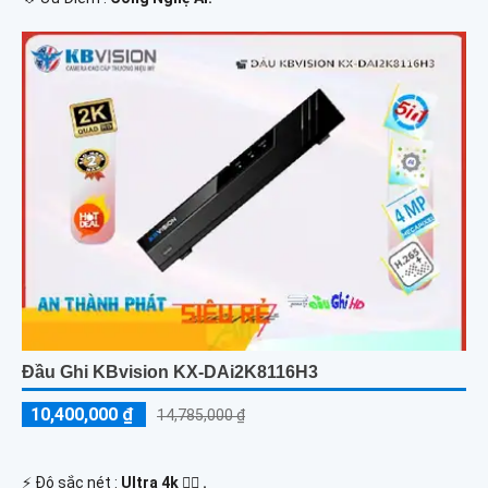
Đầu Ghi KBvision KX-DAi2K8116H3
10,400,000 ₫
14,785,000 ₫
️⚡ Độ sắc nét :
Ultra 4k 👍🏾 .