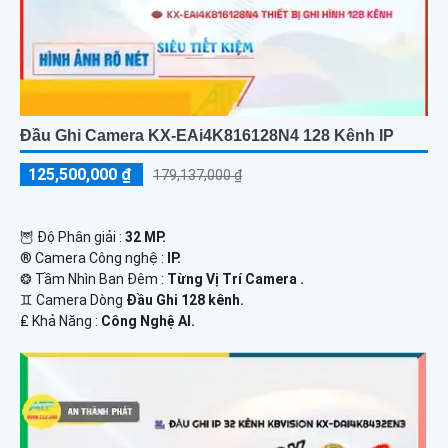
Đầu Ghi Camera KX-EAi4K816128N4 128 Kênh IP
125,500,000 ₫
179,137,000 ₫
🦉 Độ Phân giải :
32 MP.
®️ Camera Công nghệ :
IP.
❂ Tầm Nhìn Ban Đêm :
Từng Vị Trí Camera .
♊ Camera Dòng
Đầu Ghi 128 kênh.
️₤ Khả Năng :
Công Nghệ AI.