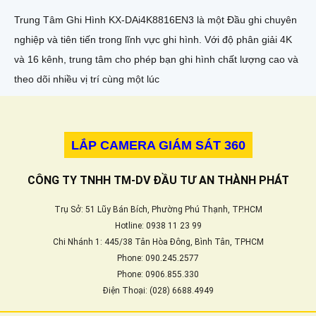
Trung Tâm Ghi Hình KX-DAi4K8816EN3 là một Đầu ghi chuyên
nghiệp và tiên tiến trong lĩnh vực ghi hình. Với độ phân giải 4K
và 16 kênh, trung tâm cho phép bạn ghi hình chất lượng cao và
theo dõi nhiều vị trí cùng một lúc
LẮP CAMERA GIÁM SÁT 360
CÔNG TY TNHH TM-DV ĐẦU TƯ AN THÀNH PHÁT
Trụ Sở: 51 Lũy Bán Bích, Phường Phú Thạnh, TP.HCM
Hotline: 0938 11 23 99
Chi Nhánh 1: 445/38 Tân Hòa Đông, Bình Tân, TPHCM
Phone: 090.245.2577
Phone: 0906.855.330
Điện Thoại: (028) 6688.4949