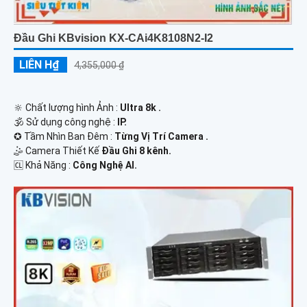
Đầu Ghi KBvision KX-CAi4K8108N2-I2
LIÊN H₫
4,355,000 ₫
🔆 Chất lượng hình Ảnh :
Ultra 8k .
🕉️ Sử dụng công nghệ :
IP.
✪ Tầm Nhìn Ban Đêm :
Từng Vị Trí Camera .
🤹 Camera Thiết Kế
Đầu Ghi 8 kênh.
️🆑 Khả Năng :
Công Nghệ AI.