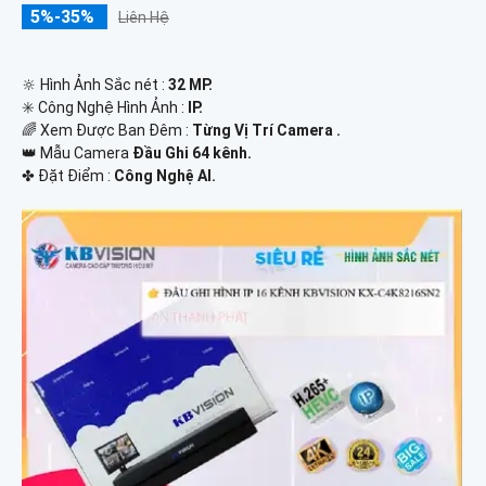
5%-35%
Liên Hệ
🔆 Hình Ảnh Sắc nét :
32 MP.
✳️ Công Nghệ Hình Ảnh :
IP.
🌈 Xem Được Ban Đêm :
Từng Vị Trí Camera .
👑 Mẫu Camera
Đầu Ghi 64 kênh.
️✤ Đặt Điểm :
Công Nghệ AI.