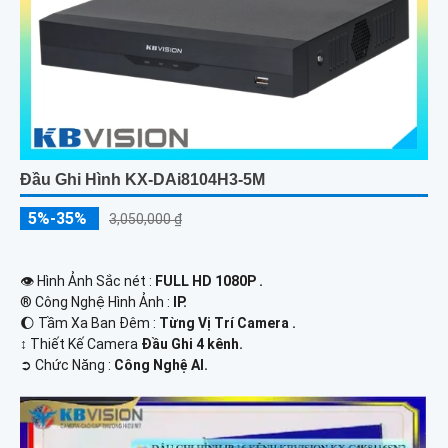
Đầu Ghi Hình KX-DAi8104H3-5M
5%-35%
3,050,000 ₫
👁 Hình Ảnh Sắc nét :
FULL HD 1080P .
®️ Công Nghệ Hình Ảnh :
IP.
🌔 Tầm Xa Ban Đêm :
Từng Vị Trí Camera .
↕️ Thiết Kế Camera
Đầu Ghi 4 kênh.
️➲ Chức Năng :
Công Nghệ AI.