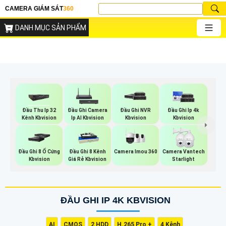
CAMERA GIÁM SÁT
360
DANH MỤC SẢN PHẨM
Đầu Thu Ip 32
Đầu Ghi Camera
Đầu Ghi NVR
Đầu Ghi Ip 4k
Kênh Kbvision
Ip AI Kbvision
Kbvision
Kbvision
Camera Imou 360
Đầu Ghi 8 Ổ Cứng
Đầu Ghi 8 Kênh
Camera Vantech
Kbvision
Giá Rẻ Kbvision
Starlight
ĐẦU GHI IP 4K KBVISION
AI
CMOS
2 HDD
H.265 Pro +
4 Kênh