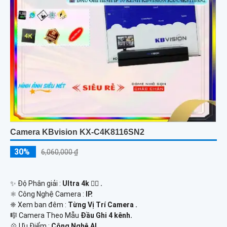
Camera KBvision KX-C4K8116SN2
30%
6,060,000 ₫
✨ Độ Phân giải :
Ultra 4k 👍🏾 .
⚛️ Công Nghệ Camera :
IP.
❈ Xem ban đêm :
Từng Vị Trí Camera .
🎼️ Camera Theo Mẫu
Đầu Ghi 4 kênh.
️💠 Ưu Điểm :
Công Nghệ AI.