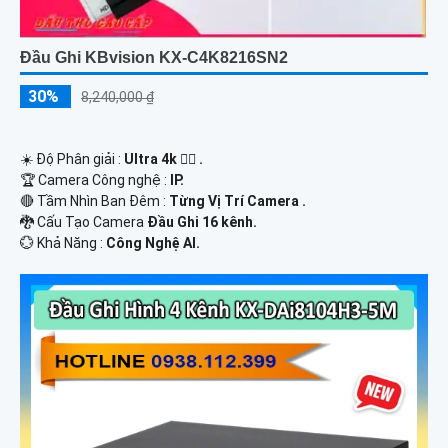
Đầu Ghi KBvision KX-C4K8216SN2
30%
8,240,000 ₫
☀️ Độ Phân giải :
Ultra 4k 👍🏾 .
🏆 Camera Công nghệ :
IP.
🔴 Tầm Nhìn Ban Đêm :
Từng Vị Trí Camera .
🐉️ Cấu Tạo Camera
Đầu Ghi 16 kênh.
️💮 Khả Năng :
Công Nghệ AI.