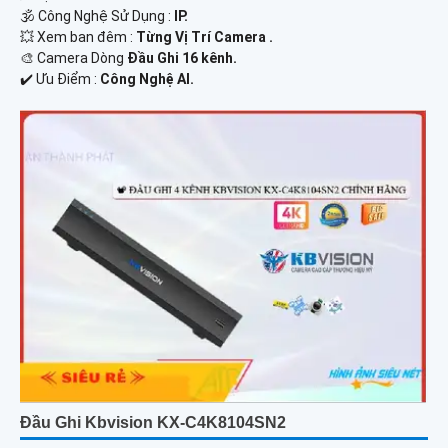
🕉️ Công Nghệ Sử Dụng :
IP.
💥 Xem ban đêm :
Từng Vị Trí Camera .
🎨 Camera Dòng
Đầu Ghi 16 kênh.
️✔️ Ưu Điểm :
Công Nghệ AI.
Đầu Ghi Kbvision KX-C4K8104SN2