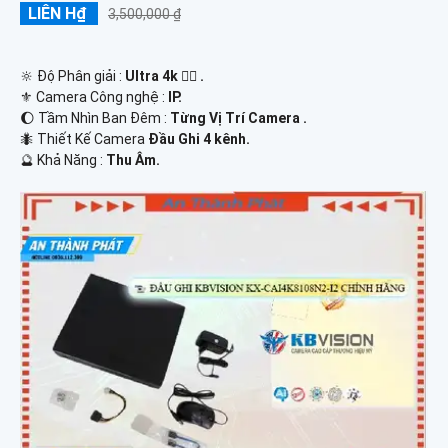
LIÊN H₫
3,500,000 ₫
🔆 Độ Phân giải :
Ultra 4k 👍🏾 .
⚜️ Camera Công nghệ :
IP.
🌔 Tầm Nhìn Ban Đêm :
Từng Vị Trí Camera .
🐜 Thiết Kế Camera
Đầu Ghi 4 kênh.
️🔮 Khả Năng :
Thu Âm.