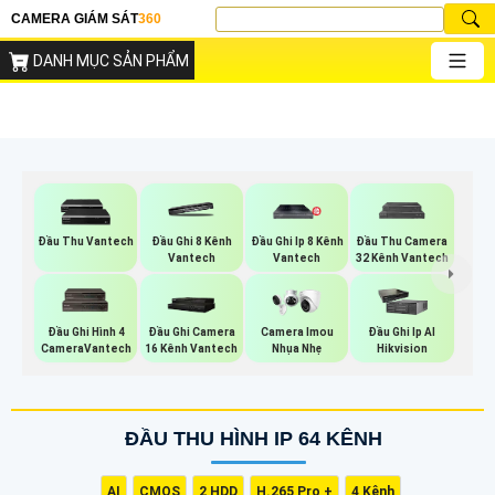
CAMERA GIÁM SÁT
360
DANH MỤC SẢN PHẨM
Đầu Thu Vantech
Đầu Ghi 8 Kênh
Đầu Ghi Ip 8 Kênh
Đầu Thu Camera
Vantech
Vantech
32 Kênh Vantech
Đầu Ghi Hình 4
Đầu Ghi Camera
Camera Imou
Đầu Ghi Ip AI
CameraVantech
16 Kênh Vantech
Nhụa Nhẹ
Hikvision
ĐẦU THU HÌNH IP 64 KÊNH
AI
CMOS
2 HDD
H.265 Pro +
4 Kênh