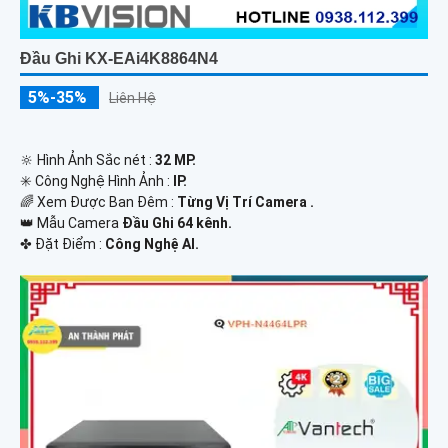
Đầu Ghi KX-EAi4K8864N4
5%-35%
Liên Hệ
🔆 Hình Ảnh Sắc nét :
32 MP.
✳️ Công Nghệ Hình Ảnh :
IP.
🌈 Xem Được Ban Đêm :
Từng Vị Trí Camera .
👑 Mẫu Camera
Đầu Ghi 64 kênh.
️✤ Đặt Điểm :
Công Nghệ AI.