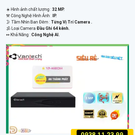
☀️ Hình ảnh chất lượng :
32 MP.
⚒ Công Nghệ Hình Ảnh :
IP.
🌛 Tầm Nhìn Ban Đêm :
Từng Vị Trí Camera .
🕉️ Loại Camera
Đầu Ghi 64 kênh.
️↭ Khả Năng :
Công Nghệ AI.
0938.11.23.99