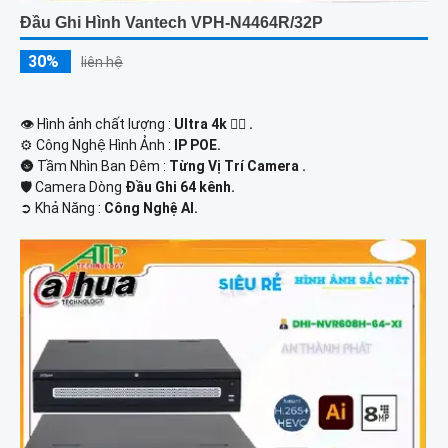
Đầu Ghi Hình Vantech VPH-N4464R/32P
30%
liên hệ
👁 Hình ảnh chất lượng :
Ultra 4k 👍🏾 .
⚙ Công Nghệ Hình Ảnh :
IP POE.
🌚 Tầm Nhìn Ban Đêm :
Từng Vị Trí Camera .
🛡 Camera Dòng
Đầu Ghi 64 kênh.
️➲ Khả Năng :
Công Nghệ AI.