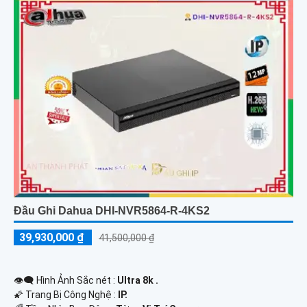
Đầu Ghi Dahua DHI-NVR5864-R-4KS2
39,930,000 ₫
41,500,000 ₫
👁️‍🗨 Hình Ảnh Sắc nét :
Ultra 8k .
🌠 Trang Bị Công Nghệ :
IP.