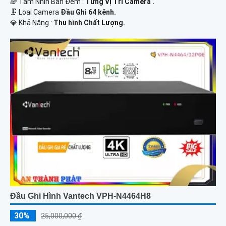
🌈 Tầm Nhìn Ban Đêm :
Từng Vị Trí Camera .
🗜️ Loại Camera
Đầu Ghi 64 kênh.
️💎 Khả Năng :
Thu hình Chất Lượng.
Đầu Ghi Hình Vantech VPH-N4464H8
30%
25,000,000 ₫