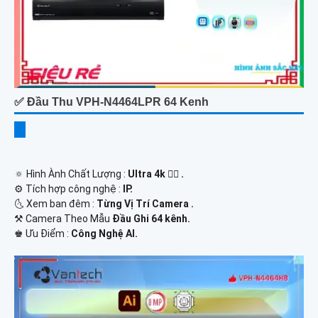
✅ Đầu Thu VPH-N4464LPR 64 Kenh
🔅 Hình Ành Chất Lượng :
Ultra 4k 👍🏾 .
⚙ Tích hợp công nghệ :
IP.
🌜 Xem ban đêm :
Từng Vị Trí Camera .
⚒ Camera Theo Mẫu
Đầu Ghi 64 kênh.
️♚ Ưu Điểm :
Công Nghệ AI.