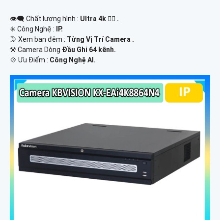
👁️‍🗨 Chất lượng hình :
Ultra 4k 👍🏾 .
✳️ Công Nghệ :
IP.
🌛 Xem ban đêm :
Từng Vị Trí Camera .
⚒ Camera Dòng
Đầu Ghi 64 kênh.
️💠 Ưu Điểm :
Công Nghệ AI.