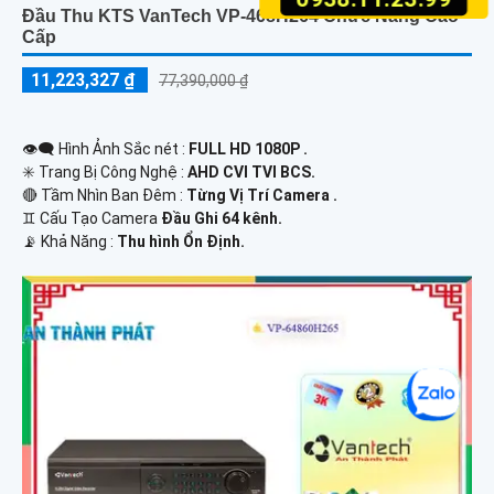
Đầu Thu KTS VanTech VP-468H264 Chức Năng Cao
Cấp
11,223,327 ₫
77,390,000 ₫
👁️‍🗨 Hình Ảnh Sắc nét :
FULL HD 1080P .
✳️ Trang Bị Công Nghệ :
AHD CVI TVI BCS.
🔴 Tầm Nhìn Ban Đêm :
Từng Vị Trí Camera .
♊ Cấu Tạo Camera
Đầu Ghi 64 kênh.
️📡 Khả Năng :
Thu hình Ổn Định.