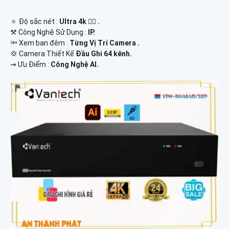
🔅 Độ sắc nét :
Ultra 4k 👍🏾 .
⚒ Công Nghệ Sử Dụng :
IP.
🔦 Xem ban đêm :
Từng Vị Trí Camera .
💢 Camera Thiết Kế
Đầu Ghi 64 kênh.
️⇝ Ưu Điểm :
Công Nghệ AI.