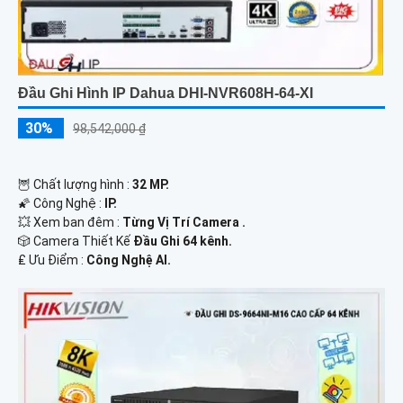
Đầu Ghi Hình IP Dahua DHI-NVR608H-64-XI
30%
98,542,000 ₫
🦉 Chất lượng hình :
32 MP.
🌠 Công Nghệ :
IP.
💥 Xem ban đêm :
Từng Vị Trí Camera .
🎲 Camera Thiết Kế
Đầu Ghi 64 kênh.
️₤ Ưu Điểm :
Công Nghệ AI.