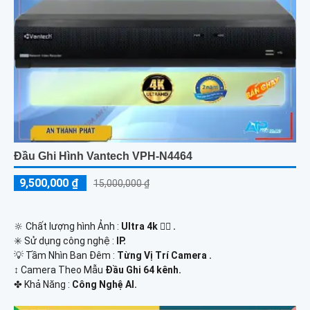
Đầu Ghi Hình Vantech VPH-N4464
9,500,000 ₫
15,000,000 ₫
🔆 Chất lượng hình Ảnh :
Ultra 4k 👍🏾 .
✳️ Sử dụng công nghệ :
IP.
💡 Tầm Nhìn Ban Đêm :
Từng Vị Trí Camera .
↕️ Camera Theo Mẫu
Đầu Ghi 64 kênh.
️✤ Khả Năng :
Công Nghệ AI.