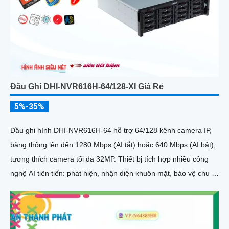
Đầu Ghi DHI-NVR616H-64/128-XI Giá Rẻ
5%-35%
Đầu ghi hình DHI-NVR616H-64 hỗ trợ 64/128 kênh camera IP,
băng thông lên đến 1280 Mbps (AI tắt) hoặc 640 Mbps (AI bật),
tương thích camera tối đa 32MP. Thiết bị tích hợp nhiều công
nghệ AI tiên tiến: phát hiện, nhận diện khuôn mặt, bảo vệ chu vi,
SMD Plus, metadata, ANPR, đếm người, heat map, PPE
detection và AcuPick