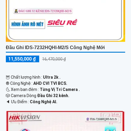
Đầu Ghi IDS-7232HQHI-M2/S Công Nghệ Mới
11,550,000 ₫
16,470,000 ₫
🦉 Chất lượng hình :
Ultra 2k .
®️ Công Nghệ :
AHD CVI TVI BCS.
🌜 Xem ban đêm :
Từng Vị Trí Camera .
🎲 Camera Dòng
Đầu Ghi 32 kênh.
️🔈 Ưu Điểm :
Công Nghệ AI.