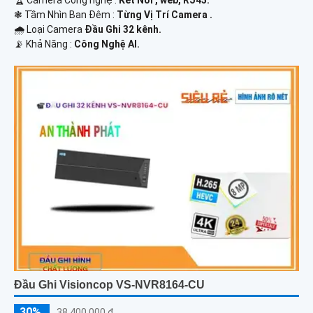
🏆 Camera Công nghệ :
Kết Nối , web, RJ45.
❃ Tầm Nhìn Ban Đêm :
Từng Vị Trí Camera .
🌧️ Loại Camera
Đầu Ghi 32 kênh.
️📡 Khả Năng :
Công Nghệ AI.
Đầu Ghi Visioncop VS-NVR8164-CU
30%
38,400,000 ₫