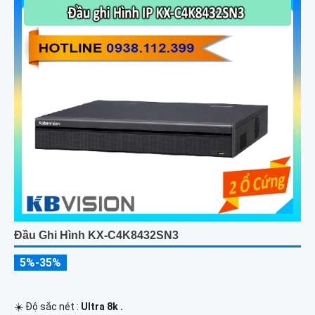
Đầu Ghi Hình KX-C4K8432SN3
5%-35%
☀️ Độ sắc nét :
Ultra 8k .