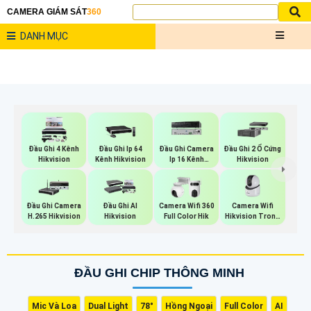
CAMERA GIÁM SÁT
360
DANH MỤC
Đầu Ghi 4 Kênh
Đầu Ghi Ip 64
Đầu Ghi Camera
Đầu Ghi 2 Ổ Cứng
Hikvision
Kênh Hikvision
Ip 16 Kênh
Hikvision
Hikvision
Camera Wifi
Đầu Ghi Camera
Đầu Ghi AI
Camera Wifi 360
Hikvision Trong
H.265 Hikvision
Hikvision
Full Color Hik
Nhà
ĐẦU GHI CHIP THÔNG MINH
Mic Và Loa
Dual Light
78°
Hồng Ngoại
Full Color
AI