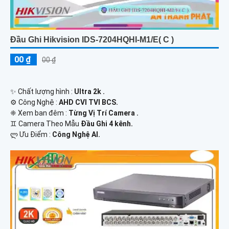
Đầu Ghi Hikvision IDS-7204HQHI-M1/E( C )
00 ₫
00 ₫
✨ Chất lượng hình :
Ultra 2k .
⚙ Công Nghệ :
AHD CVI TVI BCS.
❈ Xem ban đêm :
Từng Vị Trí Camera .
♊ Camera Theo Mẫu
Đầu Ghi 4 kênh.
️ლ Ưu Điểm :
Công Nghệ AI.