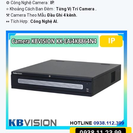
⚙ Công Nghệ Camera :
IP.
⭐ Khoảng Cách Ban Đêm :
Từng Vị Trí Camera .
⚒ Camera Theo Mẫu
Đầu Ghi 4 kênh.
️↭ Tích Hợp :
Công Nghệ AI.
0938.11.23.99