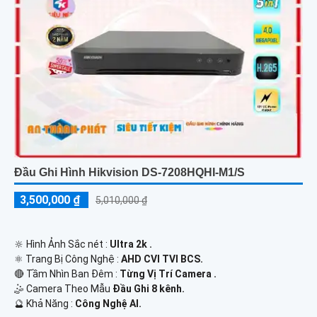
Đầu Ghi Hình Hikvision DS-7208HQHI-M1/S
3,500,000 ₫
5,010,000 ₫
🔆 Hình Ảnh Sắc nét :
Ultra 2k .
⚛️ Trang Bị Công Nghệ :
AHD CVI TVI BCS.
🔴 Tầm Nhìn Ban Đêm :
Từng Vị Trí Camera .
🤹 Camera Theo Mẫu
Đầu Ghi 8 kênh.
️🔮 Khả Năng :
Công Nghệ AI.