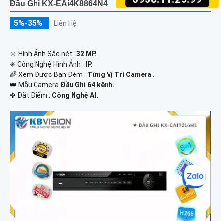
Đầu Ghi KX-EAi4K8864N4
5%-35%
Liên Hệ
🔆 Hình Ảnh Sắc nét :
32 MP.
✳️ Công Nghệ Hình Ảnh :
IP.
🌈 Xem Được Ban Đêm :
Từng Vị Trí Camera .
👑 Mẫu Camera
Đầu Ghi 64 kênh.
️✤ Đặt Điểm :
Công Nghệ AI.