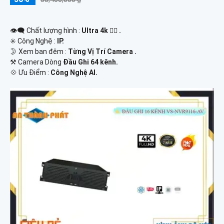
👁️‍🗨 Chất lượng hình :
Ultra 4k 👍🏾 .
✳️ Công Nghệ :
IP.
🌛 Xem ban đêm :
Từng Vị Trí Camera .
⚒ Camera Dòng
Đầu Ghi 64 kênh.
️💠 Ưu Điểm :
Công Nghệ AI.