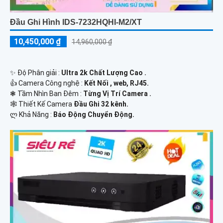
Đầu Ghi Hình IDS-7232HQHI-M2/XT
10,450,000 ₫
14,960,000 ₫
✨ Độ Phân giải :
Ultra 2k Chất Lượng Cao .
👍 Camera Công nghệ :
Kết Nối , web, RJ45.
❃ Tầm Nhìn Ban Đêm :
Từng Vị Trí Camera .
🕸️ Thiết Kế Camera
Đầu Ghi 32 kênh.
️ლ Khả Năng :
Báo Động Chuyển Động.