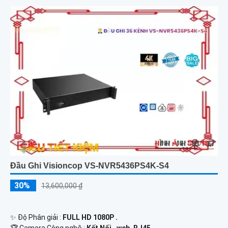
Đầu Ghi Visioncop VS-NVR5436PS4K-S4
30%
13,600,000 ₫
✨ Độ Phân giải :
FULL HD 1080P .