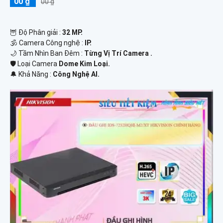
00 ₫
00 ₫
🦉 Độ Phân giải :
32 MP.
🕉️ Camera Công nghệ :
IP.
🌙 Tầm Nhìn Ban Đêm :
Từng Vị Trí Camera .
🛡 Loại Camera
Dome Kim Loại.
️🔔 Khả Năng :
Công Nghệ AI.