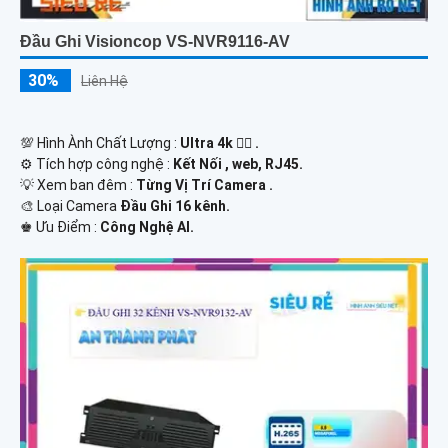
Đầu Ghi Visioncop VS-NVR9116-AV
30%
Liên Hệ
💯 Hình Ành Chất Lượng :
Ultra 4k 👍🏾 .
⚙ Tích hợp công nghệ :
Kết Nối , web, RJ45.
💡 Xem ban đêm :
Từng Vị Trí Camera .
🎨 Loại Camera
Đầu Ghi 16 kênh.
️♚ Ưu Điểm :
Công Nghệ AI.