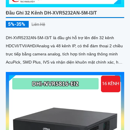
Đầu Ghi 32 Kênh DH-XVR5232AN-5M-I3/T
5%-35%
Liên Hệ
DH-XVR5232AN-5M-I3/T là đầu ghi hỗ trợ lên đến 32 kênh
HDCVI/TVI/AHD/Analog và 48 kênh IP, có thể đàm thoại 2 chiều
trực tiếp bằng camera analog, tích hợp tính năng thông minh
AcuPick, SMD Plus, IVS và nhận diện khuôn mặt chính xác, hỗ
trợ 2 ổ cứng 16 TB, kết nối và xem camera dễ dàng