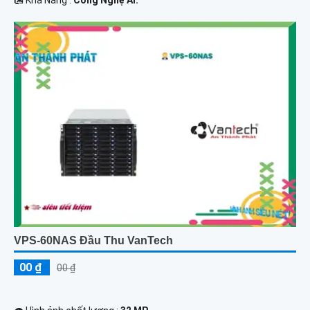
️🛃 Khả Năng :
Công Nghệ AI.
VPS-60NAS Đầu Thu VanTech
00 ₫
00 ₫