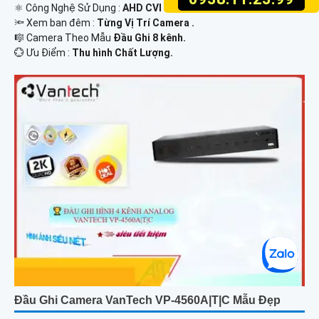
⚛️ Công Nghệ Sử Dụng :
AHD CVI TVI BCS.
🔦 Xem ban đêm :
Từng Vị Trí Camera .
🎼️ Camera Theo Mẫu
Đầu Ghi 8 kênh.
️💮 Ưu Điểm :
Thu hình Chất Lượng.
Đầu Ghi Camera VanTech VP-4560A|T|C Mẫu Đẹp