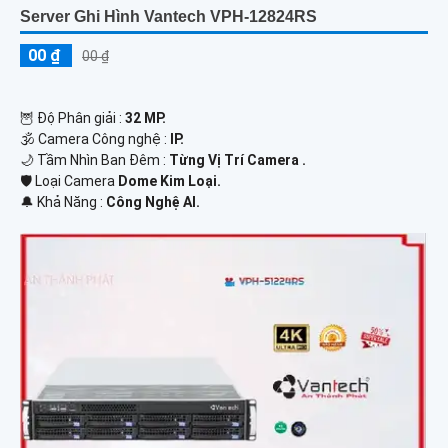
Server Ghi Hình Vantech VPH-12824RS
00 ₫
00 ₫
🦉 Độ Phân giải :
32 MP.
🕉️ Camera Công nghệ :
IP.
🌙 Tầm Nhìn Ban Đêm :
Từng Vị Trí Camera .
🛡 Loại Camera
Dome Kim Loại.
️🔔 Khả Năng :
Công Nghệ AI.