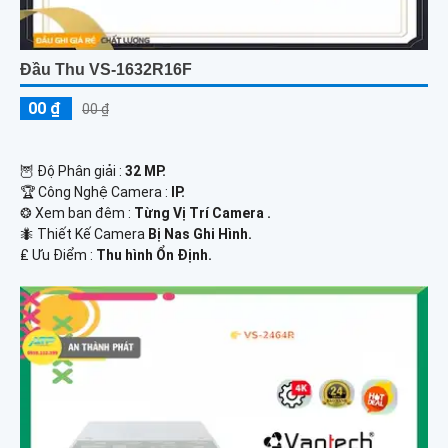
Đầu Thu VS-1632R16F
00 ₫
00 ₫
🦉 Độ Phân giải :
32 MP.
🏆 Công Nghệ Camera :
IP.
❂ Xem ban đêm :
Từng Vị Trí Camera .
🐜 Thiết Kế Camera
Bị Nas Ghi Hình.
️₤ Ưu Điểm :
Thu hình Ổn Định.