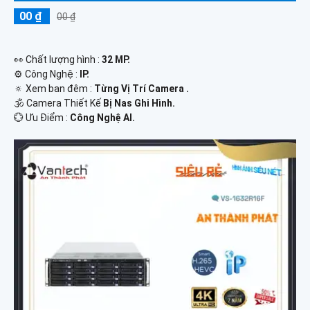
00 ₫
00 ₫
️👀 Chất lượng hình :
32 MP.
⚙ Công Nghệ :
IP.
🔅 Xem ban đêm :
Từng Vị Trí Camera .
🕉️ Camera Thiết Kế
Bị Nas Ghi Hình.
️💮 Ưu Điểm :
Công Nghệ AI.