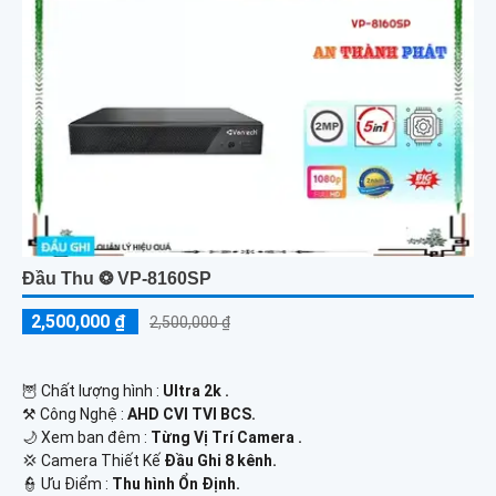
Đầu Thu ❂ VP-8160SP
2,500,000 ₫
2,500,000 ₫
🦉 Chất lượng hình :
Ultra 2k .
⚒ Công Nghệ :
AHD CVI TVI BCS.
🌙 Xem ban đêm :
Từng Vị Trí Camera .
💢 Camera Thiết Kế
Đầu Ghi 8 kênh.
️👮 Ưu Điểm :
Thu hình Ổn Định.