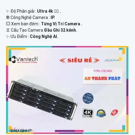
✨ Độ Phân giải :
Ultra 4k 👍🏾 .
®️ Công Nghệ Camera :
IP.
💥 Xem ban đêm :
Từng Vị Trí Camera .
♊ Cấu Tạo Camera
Đầu Ghi 32 kênh.
️✨ Ưu Điểm :
Công Nghệ AI.