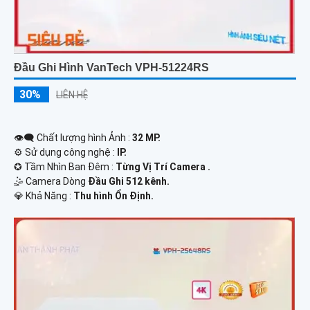
Đầu Ghi Hình VanTech VPH-51224RS
30%
LIÊN HỆ
👁️‍🗨 Chất lượng hình Ảnh :
32 MP.
⚙ Sử dụng công nghệ :
IP.
✪ Tầm Nhìn Ban Đêm :
Từng Vị Trí Camera .
🤹 Camera Dòng
Đầu Ghi 512 kênh.
️💎 Khả Năng :
Thu hình Ổn Định.