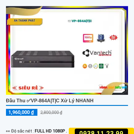
Đầu Thu ✅VP-864A|T|C Xử Lý NHANH
1,960,000 ₫
2,800,000 ₫
️👀 Độ sắc nét :
FULL HD 1080P .
0938.11.23.99