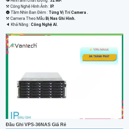
👁 Hình ảnh chất lượng :
32 MP.
⚒ Công Nghệ Hình Ảnh :
IP.
🌚 Tầm Nhìn Ban Đêm :
Từng Vị Trí Camera .
⚒ Camera Theo Mẫu
Bị Nas Ghi Hình.
️🔈 Khả Năng :
Công Nghệ AI.
Đầu Ghi VPS-36NAS Giá Rẻ