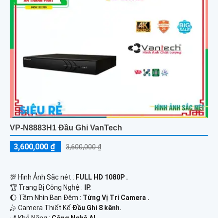
VP-N8883H1 Đầu Ghi VanTech
3,600,000 ₫
3,600,000 ₫
💯 Hình Ảnh Sắc nét :
FULL HD 1080P .
🏆 Trang Bị Công Nghệ :
IP.
🌔 Tầm Nhìn Ban Đêm :
Từng Vị Trí Camera .
🤹 Camera Thiết Kế
Đầu Ghi 8 kênh.