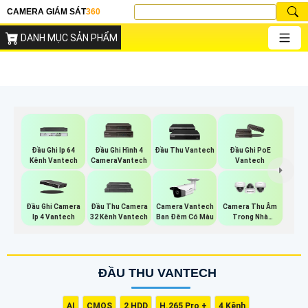
CAMERA GIÁM SÁT
360
DANH MỤC SẢN PHẨM
Đầu Ghi Ip 64
Đầu Ghi Hình 4
Đầu Thu Vantech
Đầu Ghi PoE
Kênh Vantech
CameraVantech
Vantech
Đầu Ghi Camera
Đầu Thu Camera
Camera Vantech
Camera Thu Âm
Ip 4 Vantech
32 Kênh Vantech
Ban Đêm Có Màu
Trong Nhà
Vantech
ĐẦU THU VANTECH
AI
CMOS
2 HDD
H.265 Pro +
4 Kênh