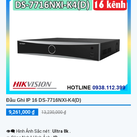
Đầu Ghi IP 16 DS-7716NXI-K4(D)
9,261,000 ₫
13,230,000 ₫
👁️‍🗨 Hình Ảnh Sắc nét :
Ultra 8k .