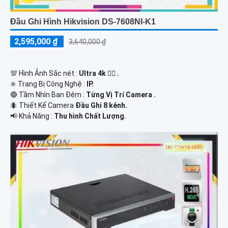
Đầu Ghi Hình Hikvision DS-7608NI-K1
2,595,000 ₫
3,640,000 ₫
💯 Hình Ảnh Sắc nét :
Ultra 4k 👍🏾 .
✳️ Trang Bị Công Nghệ :
IP.
🔴 Tầm Nhìn Ban Đêm :
Từng Vị Trí Camera .
🐜 Thiết Kế Camera
Đầu Ghi 8 kênh.
️📢 Khả Năng :
Thu hình Chất Lượng.