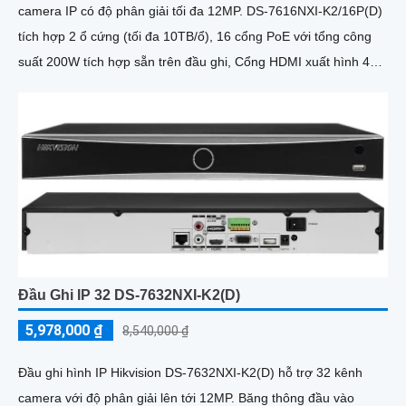
camera IP có độ phân giải tối đa 12MP. DS-7616NXI-K2/16P(D)
tích hợp 2 ổ cứng (tối đa 10TB/ổ), 16 cổng PoE với tổng công
suất 200W tích hợp sẵn trên đầu ghi, Cổng HDMI xuất hình 4K,
hỗ trợ nhận diện khuôn mặt và phát hiện chuyển động thông
minh
Đầu Ghi IP 32 DS-7632NXI-K2(D)
5,978,000 ₫
8,540,000 ₫
Đầu ghi hình IP Hikvision DS-7632NXI-K2(D) hỗ trợ 32 kênh
camera với độ phân giải lên tới 12MP. Băng thông đầu vào