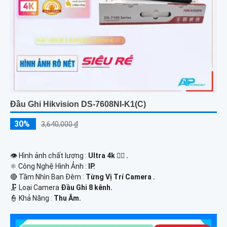
Đầu Ghi Hikvision DS-7608NI-K1(C)
30%
3,640,000 ₫
👁 Hình ảnh chất lượng :
Ultra 4k 👍🏾 .
⚛️ Công Nghệ Hình Ảnh :
IP.
🔴 Tầm Nhìn Ban Đêm :
Từng Vị Trí Camera .
🗜️ Loại Camera
Đầu Ghi 8 kênh.
️👮 Khả Năng :
Thu Âm.