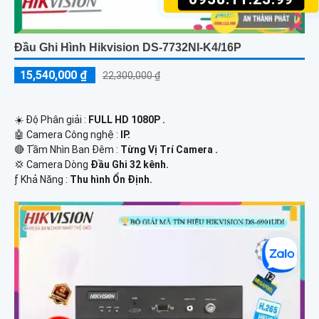
Đầu Ghi Hình Hikvision DS-7732NI-K4/16P
15,540,000 ₫
22,300,000 ₫
☀️ Độ Phân giải :
FULL HD 1080P .
🤖️ Camera Công nghệ :
IP.
🔴 Tầm Nhìn Ban Đêm :
Từng Vị Trí Camera .
💢 Camera Dòng
Đầu Ghi 32 kênh.
️ƒ Khả Năng :
Thu hình Ổn Định.