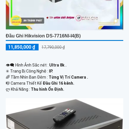
Đầu Ghi Hikvision DS-7716NI-I4(B)
11,850,000 ₫
17,790,000 ₫
👁️‍🗨 Hình Ảnh Sắc nét :
Ultra 8k .
✳️ Trang Bị Công Nghệ :
IP.
🌈 Tầm Nhìn Ban Đêm :
Từng Vị Trí Camera .
🎼️ Camera Thiết Kế
Đầu Ghi 16 kênh.
️ლ Khả Năng :
Thu hình Ổn Định.