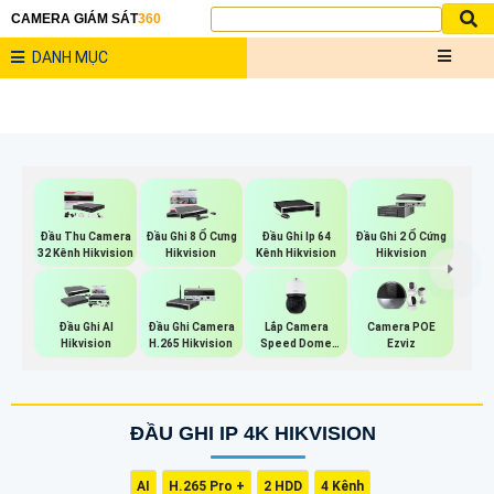
CAMERA GIÁM SÁT
360
DANH MỤC
Đầu Thu Camera
Đầu Ghi 8 Ổ Cưng
Đầu Ghi Ip 64
Đầu Ghi 2 Ổ Cứng
32 Kênh Hikvision
Hikvision
Kênh Hikvision
Hikvision
Lắp Camera
Đầu Ghi AI
Đầu Ghi Camera
Camera POE
Speed Dome
Hikvision
H.265 Hikvision
Ezviz
Wisenet
ĐẦU GHI IP 4K HIKVISION
AI
H.265 Pro +
2 HDD
4 Kênh