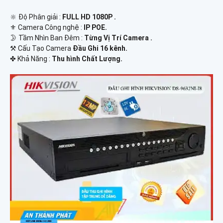
🔆 Độ Phân giải :
FULL HD 1080P .
⚜️ Camera Công nghệ :
IP POE.
🌛 Tầm Nhìn Ban Đêm :
Từng Vị Trí Camera .
⚒ Cấu Tạo Camera
Đầu Ghi 16 kênh.
️✤ Khả Năng :
Thu hình Chất Lượng.