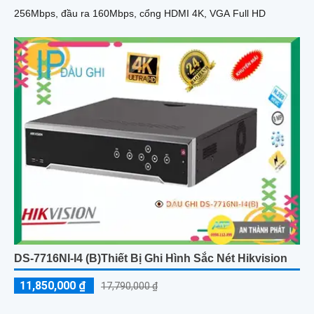
256Mbps, đầu ra 160Mbps, cổng HDMI 4K, VGA Full HD
DS-7716NI-I4 (B)Thiết Bị Ghi Hình Sắc Nét Hikvision
11,850,000 ₫
17,790,000 ₫