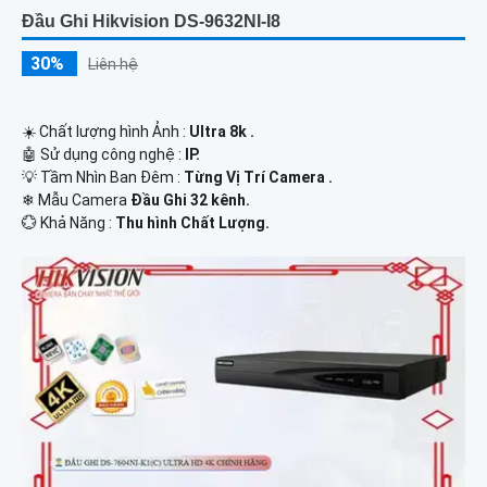
Đầu Ghi Hikvision DS-9632NI-I8
30%
Liên hệ
☀️ Chất lượng hình Ảnh :
Ultra 8k .
🤖️ Sử dụng công nghệ :
IP.
💡 Tầm Nhìn Ban Đêm :
Từng Vị Trí Camera .
❄ Mẫu Camera
Đầu Ghi 32 kênh.
️💮 Khả Năng :
Thu hình Chất Lượng.