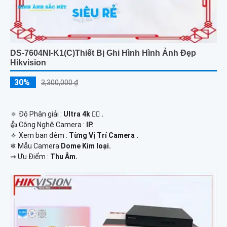
DS-7604NI-K1(C)Thiết Bị Ghi Hình Hình Ảnh Đẹp
Hikvision
30%
3,300,000 ₫
🔅 Độ Phân giải :
Ultra 4k 👍🏾 .
👍 Công Nghệ Camera :
IP.
🔅 Xem ban đêm :
Từng Vị Trí Camera .
❄ Mẫu Camera
Dome Kim loại.
️⇝ Ưu Điểm :
Thu Âm.