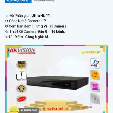
12,430,000 ₫
🔅 Độ Phân giải :
Ultra 4k 👍🏾 .
⚙ Công Nghệ Camera :
IP.
❂ Xem ban đêm :
Từng Vị Trí Camera .
🔩 Thiết Kế Camera
Đầu Ghi 16 kênh.
️☣️ Ưu Điểm :
Công Nghệ AI.