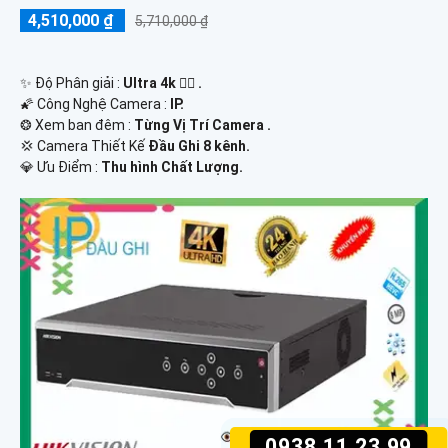
4,510,000 ₫
5,710,000 ₫
✨ Độ Phân giải :
Ultra 4k 👍🏾 .
🌠 Công Nghệ Camera :
IP.
❂ Xem ban đêm :
Từng Vị Trí Camera .
💢 Camera Thiết Kế
Đầu Ghi 8 kênh.
️💎 Ưu Điểm :
Thu hình Chất Lượng.
0938.11.23.99