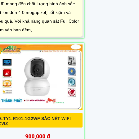
UF mang đến chất lượng hình ảnh sắc
t lên đến 4.0 megapixel, tiết kiệm và
ệu quả. Với khả năng quan sát Full Color
m vào ban đêm,...
S-TY1-R101-1G2WF SẮC NÉT WIFI
ZVIZ
900,000 ₫