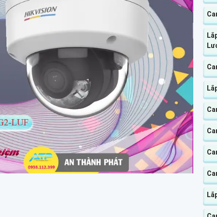
Ca
Lắ
Lư
Ca
Lắ
Ca
Ca
Ca
Ca
Lắ
Ca