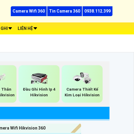
Camera Wifi 360
Tin Camera 360
0938.112.399
 GHI
LIÊN HỆ
p Thân
Đầu Ghi Hình Ip 4
Camera Thiết Kế
ikvision
Hikvision
Kim Loại Hikvision
era Wifi Hikvision 360