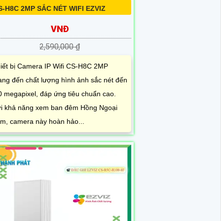
S-H8C 2MP SẮC NÉT WIFI EZVIZ
VNĐ
2,590,000 ₫
iết bị Camera IP Wifi CS-H8C 2MP
ng đến chất lượng hình ảnh sắc nét đến
0 megapixel, đáp ứng tiêu chuẩn cao.
i khả năng xem ban đêm Hồng Ngoại
m, camera này hoàn hảo...