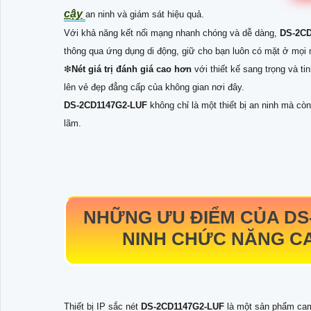
cậy
an ninh và giám sát hiệu quả.
Với khả năng kết nối mạng nhanh chóng và dễ dàng,
DS-2C
thông qua ứng dụng di động, giữ cho bạn luôn có mặt ở mọi n
❇
Nét giá trị đánh giá cao hơn
với thiết kế sang trọng và t
lên vẻ đẹp đẳng cấp của không gian nơi đây.
DS-2CD1147G2-LUF
không chỉ là một thiết bị an ninh mà còn
lãm.
NHỮNG ƯU ĐIỂM CỦA
DS
NINH CHỨC NĂNG CA
Thiết bị IP sắc nét
DS-2CD1147G2-LUF
là một sản phẩm cam