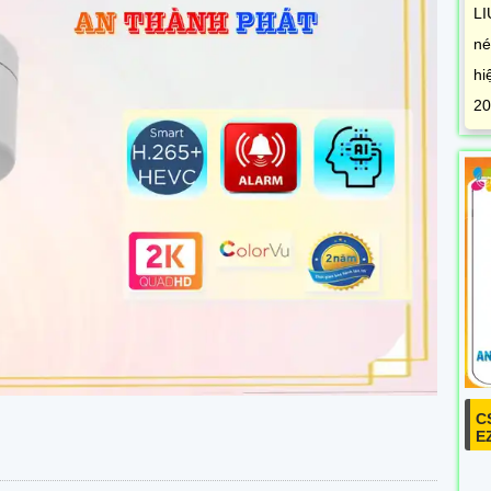
LI
né
hi
20
C
E