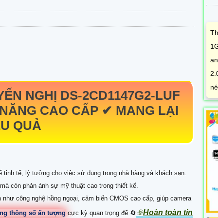
Th
1G
an
2.
né
YẾN NGHỊ
DS-2CD1147G2-LUF
NĂNG CAO CẤP ✔ MANG LẠI
ỆU QUẢ
ế tinh tế, lý tưởng cho việc sử dụng trong nhà hàng và khách sạn.
mà còn phản ánh sự mỹ thuật cao trong thiết kế.
ến như công nghệ hồng ngoại, cảm biến CMOS cao cấp, giúp camera
☣️
Hoàn toàn tin
ng thông số ấn tượng
cực kỳ quan trọng để 🔄