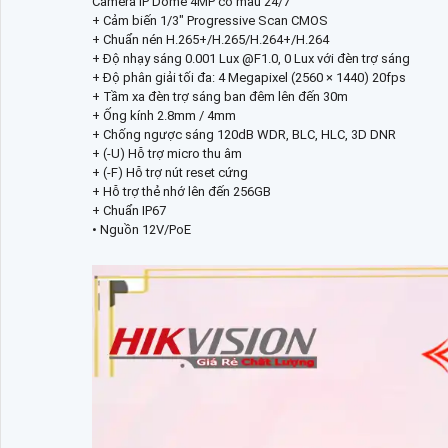
Camera IP Dome 4MP có màu 24/7
+ Cảm biến 1/3" Progressive Scan CMOS
+ Chuẩn nén H.265+/H.265/H.264+/H.264
+ Độ nhạy sáng 0.001 Lux @F1.0, 0 Lux với đèn trợ sáng
+ Độ phân giải tối đa: 4 Megapixel (2560 × 1440) 20fps
+ Tầm xa đèn trợ sáng ban đêm lên đến 30m
+ Ống kính 2.8mm / 4mm
+ Chống ngược sáng 120dB WDR, BLC, HLC, 3D DNR
+ (-U) Hỗ trợ micro thu âm
+ (-F) Hỗ trợ nút reset cứng
+ Hỗ trợ thẻ nhớ lên đến 256GB
+ Chuẩn IP67
• Nguồn 12V/PoE