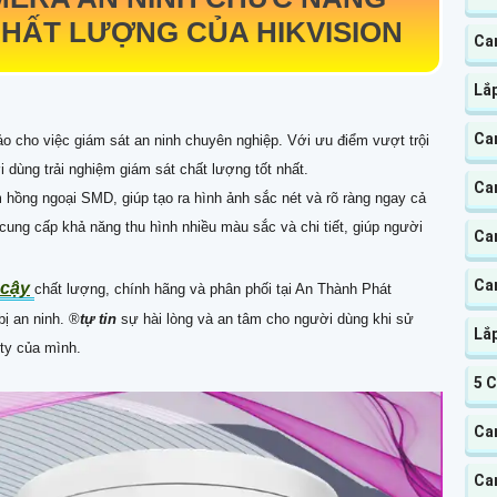
HẤT LƯỢNG CỦA HIKVISION
Ca
Lắ
Ca
ảo cho việc giám sát an ninh chuyên nghiệp. Với ưu điểm vượt trội
 dùng trải nghiệm giám sát chất lượng tốt nhất.
Ca
 hồng ngoại SMD, giúp tạo ra hình ảnh sắc nét và rõ ràng ngay cả
ung cấp khả năng thu hình nhiều màu sắc và chi tiết, giúp người
Ca
Ca
 cậy
chất lượng, chính hãng và phân phối tại An Thành Phát
ị an ninh. ®️
tự tin
sự hài lòng và an tâm cho người dùng khi sử
Lắ
ty của mình.
5 
Cam
Cam