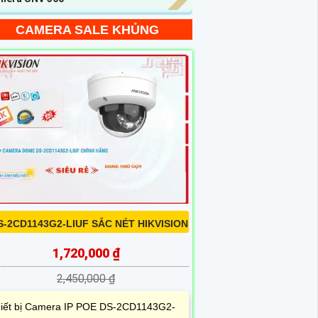
CAMERA SALE KHỦNG
S-2CD1143G2-LIUF SẮC NÉT HIKVISION
1,720,000 ₫
2,450,000 ₫
iết bị Camera IP POE DS-2CD1143G2-