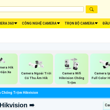
ERA 360
CÔNG NGHỆ CAMERA
TRỌN BỘ CAMERA
ĐẦU
mera Hik
Hiện Xe
Camera Ngoài Trời
Camera Wifi
Camera I
Có Thu Âm Hik
Hikvision Chống
Full Color H
Trộm
 Chống Trộm Hikvision
Hikvision ➠
Cam