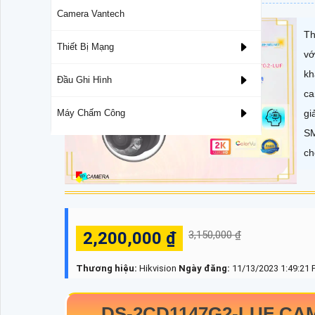
Camera Vantech
Th
Thiết Bị Mạng
vớ
kh
Đầu Ghi Hình
ca
gi
Máy Chấm Công
SM
ch
2,200,000 ₫
3,150,000 ₫
Thương hiệu:
Hikvision
Ngày đăng:
11/13/2023 1:49:21
DS-2CD1147G2-LUF
CAM