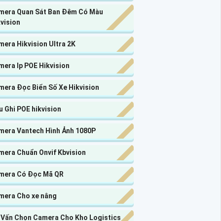
mera Quan Sát Ban Đêm Có Màu
vision
era Hikvision Ultra 2K
mera Ip POE Hikvision
mera Đọc Biển Số Xe Hikvision
 Ghi POE hikvision
mera Vantech Hình Ảnh 1080P
mera Chuẩn Onvif Kbvision
mera Có Đọc Mã QR
mera Cho xe nâng
 Vấn Chọn Camera Cho Kho Logistics