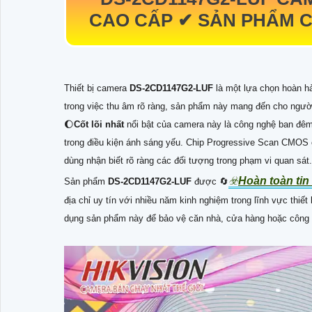
CAO CẤP ✔ SẢN PHẨM C
Thiết bị camera
DS-2CD1147G2-LUF
là một lựa chọn hoàn h
trong việc thu âm rõ ràng, sản phẩm này mang đến cho người
🌔
Cốt lõi nhất
nổi bật của camera này là công nghệ ban đêm
trong điều kiện ánh sáng yếu. Chip Progressive Scan CMOS c
dùng nhận biết rõ ràng các đối tượng trong phạm vi quan sát.
☣️
Hoàn toàn tin
Sản phẩm
DS-2CD1147G2-LUF
được 🔄
địa chỉ uy tín với nhiều năm kinh nghiệm trong lĩnh vực thiết b
dụng sản phẩm này để bảo vệ căn nhà, cửa hàng hoặc công 