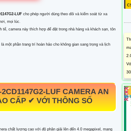
C
D1147G2-LUF
cho phép người dùng theo dõi và kiểm soát từ xa
ơi, mọi lúc.
inh tế, camera này thích hợp để đặt trong nhà hàng và khách sạn, tôn
Th
 là một phần trang trí hoàn hảo cho không gian sang trọng và lịch
ma
2.
Vớ
30
-2CD1147G2-LUF
CAMERA AN
O CẤP ✔ VỚI THÔNG SỐ
era chất lượng cao với độ phân giải lên đến 4.0 megapixel, mang