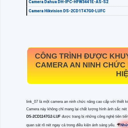
Camera Dahua DH-IPC-HFW3441E-AS-S2
Camera Hikvision DS-2CD1T47G0-LUFC
CÔNG TRÌNH ĐƯỢC KHU
CAMERA AN NINH CHỨC 
HI
link_07 là một camera an ninh chức năng cao cấp với thiết k
Camera này không chỉ mang lại chất lượng hình ảnh sắc nét 
DS-2CD1147G2-LUF
được trang bị những công nghệ tiên ti
quan sát rõ nét ngay cả trong điều kiện ánh sáng yếu. 🎥
Nhữ