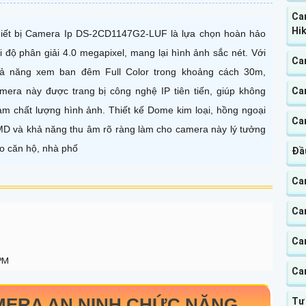
Ca
Hik
iết bị Camera Ip DS-2CD1147G2-LUF là lựa chọn hoàn hảo
i độ phân giải 4.0 megapixel, mang lại hình ảnh sắc nét. Với
Cam
ả năng xem ban đêm Full Color trong khoảng cách 30m,
mera này được trang bị công nghệ IP tiên tiến, giúp không
Ca
ảm chất lượng hình ảnh. Thiết kế Dome kim loại, hồng ngoại
Ca
D và khả năng thu âm rõ ràng làm cho camera này lý tưởng
o căn hộ, nhà phố
Đầu
Ca
Ca
Ca
 PM
Ca
ERA AN NINH CHỨC NĂNG
Tư