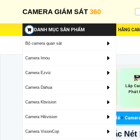
CAMERA GIÁM SÁT
360
DANH MỤC SẢN PHẨM
HÃNG CAM
Bộ camera quan sát
Camera Imou
Camera Ezviz
Lắp Ca
Camera Dahua
Phát 
Camera Starlight
Camera Ip AI Full
Hikvision
Color Hikvision
Camera Kbvision
Camera Hikvision
Camera Quan Sát
Camera Hikvision Giá Rẻ
Camera
DS-2CD1147G2-LUF Sắc Nét 
Camera VisionCop