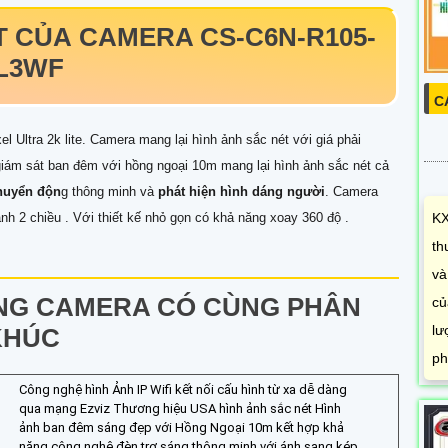
T CỦA
CAMERA CS-C6N-R105-
L3WF
C
l Ultra 2k lite. Camera mang lại hình ảnh sắc nét với giá phải
à giám sát ban đêm với hồng ngoại 10m mang lại hình ảnh sắc nét cả
chuyển độn
g thông minh và
phát hiện hình dáng người
. Camera
nh 2 chiều . Với thiết kế nhỏ gọn có khả năng xoay 360 độ .
KX
th
và
NG CAMERA CÓ CÙNG PHÂN
củ
lư
KHÚC
ph
Công nghệ hình Ảnh IP Wifi kết nối cấu hình từ xa dễ dàng
qua mạng Ezviz Thương hiệu USA hình ảnh sắc nét Hình
ảnh ban đêm sáng đẹp với Hồng Ngoại 10m kết hợp khả
năng công nghệ đèn trợ sáng thông minh với ánh sang kép