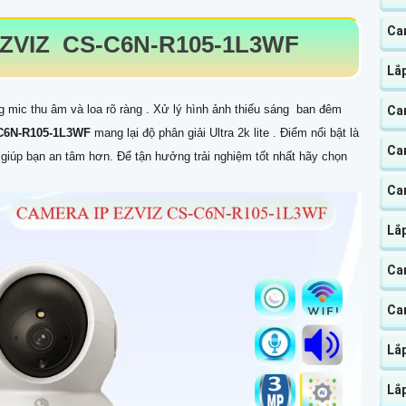
Ca
EZVIZ
CS-C6N-R105-1L3WF
Lắ
mic thu âm và loa rõ ràng . Xử lý hình ảnh thiếu sáng ban đêm
Ca
C6N-R105-1L3WF
mang lại độ phân giải Ultra 2k lite . Điểm nổi bật là
Ca
 giúp bạn an tâm hơn. Để tận hưởng trải nghiệm tốt nhất hãy chọn
Ca
Lắ
Cam
Cam
Lắ
Lắp