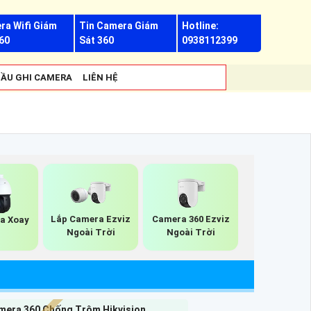
ra Wifi Giám
Tin Camera Giám
Hotline:
60
Sát 360
0938112399
ẦU GHI CAMERA
LIÊN HỆ
Lắp Camera Ezviz
Camera 360 Ezviz
a Xoay
Ngoài Trời
Ngoài Trời
mera 360 Chống Trộm Hikvision