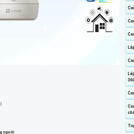
Ca
Cam
Ca
Lắ
Ca
Lắp
360
Ca
)
Ca
chấ
To
ng người