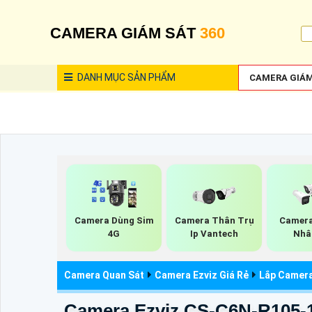
CAMERA GIÁM SÁT
360
DANH MỤC
SẢN PHẨM
CAMERA GIÁM
Camera Dùng Sim
Camera Thân Trụ
Camera
4G
Ip Vantech
Nhâ
Camera Quan Sát
Camera Ezviz Giá Rẻ
Lắp Camer
Camera Ezviz CS-C6N-R105