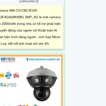
2,850,000 ₫
mera Wifi CS-CB2-R105-
3F4GA(WH/BK) 3MP_4G là một camera
n 2000mAh trong nhà có hỗ trợ phát hiện
uyển động của người với thuật toán AI
át hiện hình dáng người , tích hợp Micro
̀ Loa, kết nối linh hoạt với sim 4G.