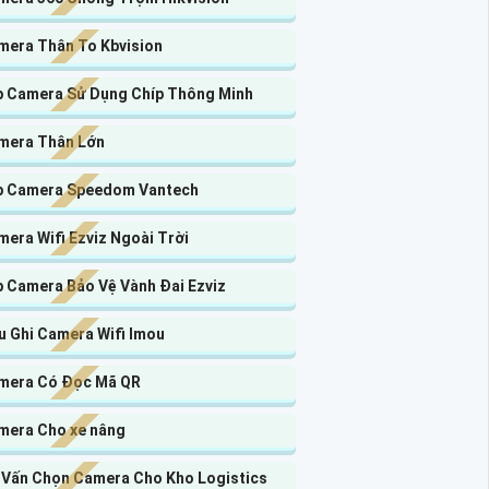
mera Thân To Kbvision
p Camera Sử Dụng Chíp Thông Minh
mera Thân Lớn
p Camera Speedom Vantech
era Wifi Ezviz Ngoài Trời
p Camera Bảo Vệ Vành Đai Ezviz
u Ghi Camera Wifi Imou
mera Có Đọc Mã QR
mera Cho xe nâng
 Vấn Chọn Camera Cho Kho Logistics