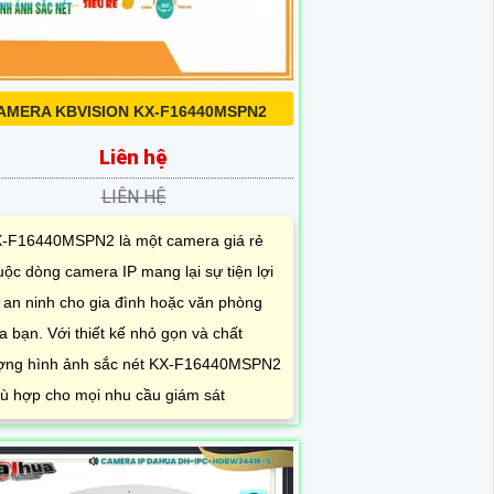
AMERA KBVISION KX-F16440MSPN2
Liên hệ
LIÊN HỆ
-F16440MSPN2 là một camera giá rẻ
uộc dòng camera IP mang lại sự tiện lợi
 an ninh cho gia đình hoặc văn phòng
a bạn. Với thiết kế nhỏ gọn và chất
ợng hình ảnh sắc nét KX-F16440MSPN2
ù hợp cho mọi nhu cầu giám sát