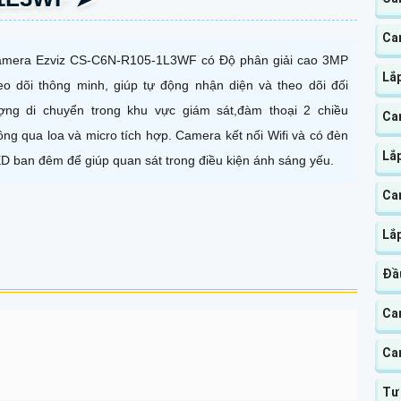
Ca
mera Ezviz CS-C6N-R105-1L3WF có Độ phân giải cao 3MP
Lắ
eo dõi thông minh, giúp tự động nhận diện và theo dõi đối
ợng di chuyển trong khu vực giám sát,đàm thoại 2 chiều
Ca
ông qua loa và micro tích hợp. Camera kết nối Wifi và có đèn
Lắ
D ban đêm để giúp quan sát trong điều kiện ánh sáng yếu.
Cam
Lắ
Đầ
Ca
Ca
Tư