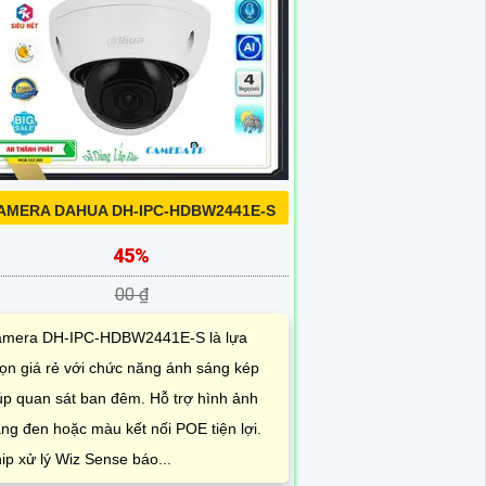
AMERA DAHUA DH-IPC-HDBW2441E-S
45%
00 ₫
mera DH-IPC-HDBW2441E-S là lựa
ọn giá rẻ với chức năng ánh sáng kép
úp quan sát ban đêm. Hỗ trợ hình ảnh
ắng đen hoặc màu kết nối POE tiện lợi.
ip xử lý Wiz Sense báo...