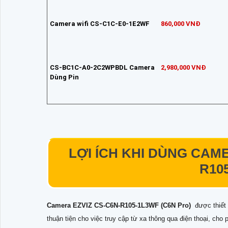
Camera wifi CS-C1C-E0-1E2WF
860,000 VNĐ
CS-BC1C-A0-2C2WPBDL Camera
2,980,000 VNĐ
Dùng Pin
LỢI ÍCH KHI DÙNG CAME
R10
Camera EZVIZ CS-C6N-R105-1L3WF (C6N Pro)
được thiết 
thuận tiện cho việc truy cập từ xa thông qua điện thoại, cho