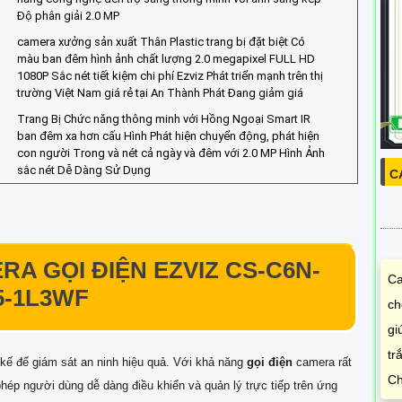
Độ phân giải 2.0 MP
camera xưởng sản xuất Thân Plastic trang bị đặt biệt Có
màu ban đêm hình ảnh chất lượng 2.0 megapixel FULL HD
1080P Sắc nét tiết kiệm chi phí Ezviz Phát triển mạnh trên thị
trường Việt Nam giá rẻ tại An Thành Phát Đang giảm giá
Trang Bị Chức năng thông minh với Hồng Ngoại Smart IR
ban đêm xa hơn cấu Hình Phát hiện chuyển động, phát hiện
con người Trong và nét cả ngày và đêm với 2.0 MP Hình Ảnh
sắc nét Dễ Dàng Sử Dụng
C
RA GỌI ĐIỆN EZVIZ
CS-C6N-
Ca
5-1L3WF
ch
gi
tr
kế để giám sát an ninh hiệu quả. Với khả năng
gọi điện
camera rất
Ch
 phép người dùng dễ dàng điều khiển và quản lý trực tiếp trên ứng