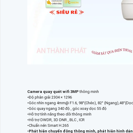
Camera quay quét wifi 3MP
thông minh
•Độ phân giải 2304 × 1296
•Góc nhìn ngang 4mm@ F1.6, 98°(Chéo), 82° (Ngang),48°(Dọc
•Góc quay ngang 340 độ , góc xoay dọc 55 độ
•Hỗ trợ tính năng theo dõi thông minh
•Hỗ trợ DWDR, 3D DNR , BLC , ICR
•Chuấn nén Smart H.265
•
Phát hiện chuyển động thông minh, phát hiện hình dá