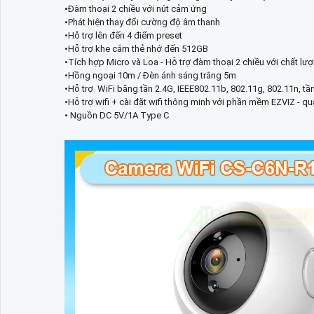
•Đàm thoại 2 chiều với nút cảm ứng
•Phát hiện thay đổi cường độ âm thanh
•Hỗ trợ lên đến 4 điểm preset
•Hỗ trợ khe cắm thẻ nhớ đến 512GB
•Tích hợp Micro và Loa - Hỗ trợ đàm thoại 2 chiều với chất l
•Hồng ngoại 10m / Đèn ánh sáng trắng 5m
•Hỗ trợ WiFi băng tần 2.4G, IEEE802.11b, 802.11g, 802.11n,
•Hỗ trợ wifi + cài đặt wifi thông minh với phần mềm EZVIZ - quá tr
• Nguồn DC 5V/1A Type C