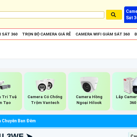
Came
Sát 3
 SÁT 360
TRỌN BỘ CAMERA GIÁ RẺ
CAMERA WIFI GIÁM SÁT 360
Đ
 Trí Tuệ
Camera Có Chống
Camera Hồng
Lắp Camer
n Tạo
Trộm Vantech
Ngoại Hilook
360
a Chuyên Ban Đêm
-1L3WF ➤
Ca