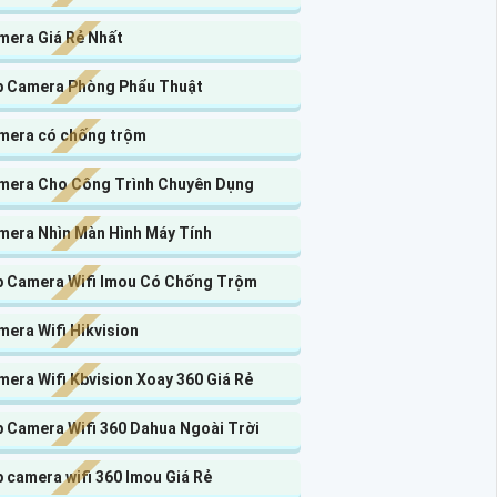
mera Giá Rẻ Nhất
p Camera Phòng Phẩu Thuật
mera có chống trộm
mera Cho Công Trình Chuyên Dụng
mera Nhìn Màn Hình Máy Tính
p Camera Wifi Imou Có Chống Trộm
era Wifi Hikvision
era Wifi Kbvision Xoay 360 Giá Rẻ
p Camera Wifi 360 Dahua Ngoài Trời
 camera wifi 360 Imou Giá Rẻ