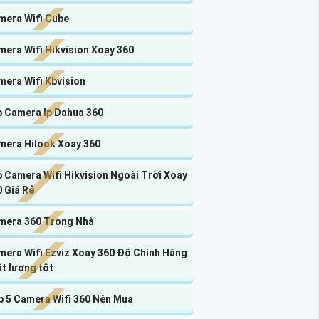
mera Wifi Cube
era Wifi Hikvision Xoay 360
mera Wifi Kbvision
p Camera Ip Dahua 360
mera Hilook Xoay 360
 Camera Wifi Hikvision Ngoài Trời Xoay
 Giá Rẻ
mera 360 Trong Nhà
mera Wifi Ezviz Xoay 360 Độ Chính Hãng
t lượng tốt
p 5 Camera Wifi 360 Nên Mua