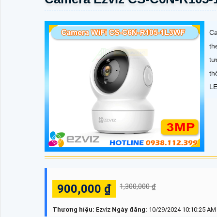
Ca
th
tư
th
LE
900,000 ₫
1,300,000 ₫
Thương hiệu:
Ezviz
Ngày đăng:
10/29/2024 10:10:25 AM