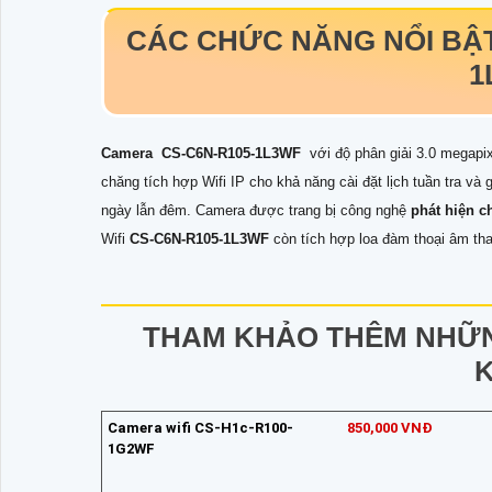
CÁC CHỨC NĂNG NỔI BẬ
1
Camera
CS-C6N-R105-1L3W
F
với độ phân giải 3.0 megapixe
chăng tích hợp Wifi IP cho khả năng cài đặt lịch tuần tra v
ngày lẫn đêm. Camera được trang bị công nghệ
phát hiện 
Wifi
CS-C6N-R105-1L3WF
còn tích hợp loa đàm thoại âm tha
THAM KHẢO THÊM NHỮ
Camera wifi CS-H1c-R100-
850,000 VNĐ
1G2WF