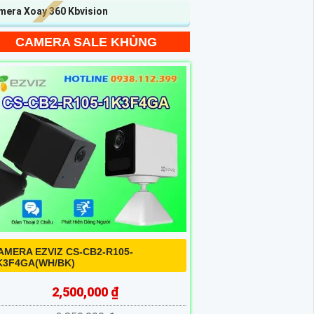
mera Xoay 360 Kbvision
CAMERA SALE KHỦNG
AMERA EZVIZ CS-CB2-R105-
K3F4GA(WH/BK)
2,500,000 ₫