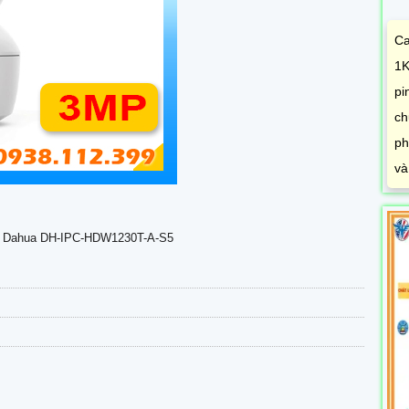
Ca
1K
pi
ch
ph
va
a Dahua DH-IPC-HDW1230T-A-S5