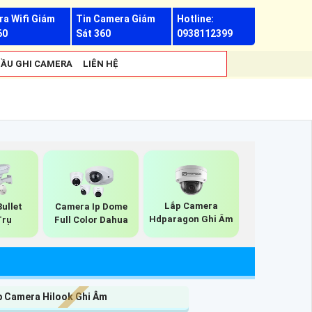
a Wifi Giám
Tin Camera Giám
Hotline:
60
Sát 360
0938112399
ẦU GHI CAMERA
LIÊN HỆ
Lắp Camera
ullet
Camera Ip Dome
Hdparagon Ghi Âm
Trụ
Full Color Dahua
p Camera Hilook Ghi Âm