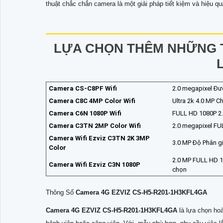
thuật chắc chắn camera là một giải pháp tiết kiệm và hiệu qu
LỰA CHỌN THÊM NHỮNG T
Camera CS-C8PF Wifi
2.0 megapixel Đư
Camera C8C 4MP Color Wifi
Ultra 2k 4.0 MP C
Camera C6N 1080P Wifi
FULL HD 1080P 2.
Camera C3TN 2MP Color Wifi
2.0 megapixel FU
Camera Wifi Ezviz C3TN 2K 3MP
3.0 MP Độ Phân giả
Color
2.0 MP FULL HD 10
Camera Wifi Ezviz C3N 1080P
chọn
Thông Số
Camera 4G EZVIZ CS-H5-R201-1H3KFL4GA
Camera 4G EZVIZ CS-H5-R201-1H3KFL4GA
là lựa chọn hoà