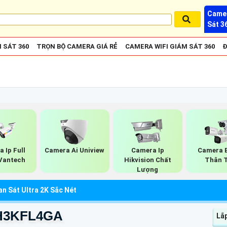
Camer
Sát 3
 SÁT 360
TRỌN BỘ CAMERA GIÁ RẺ
CAMERA WIFI GIÁM SÁT 360
Đ
 Ip Full
Camera Ai Uniview
Camera Ip
Camera B
Vantech
Hikvision Chất
Thân 
Lượng
n Sát Ultra 2K Sắc Nét
1H3KFL4GA
Lắ