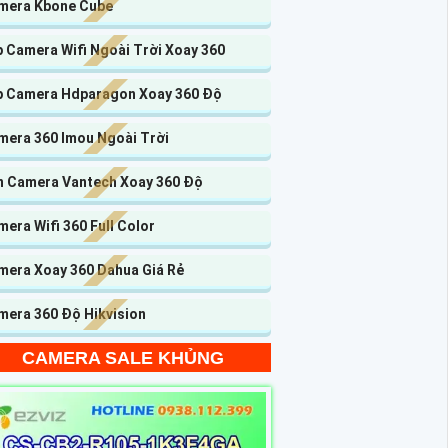
mera Kbone Cube
p Camera Wifi Ngoài Trời Xoay 360
p Camera Hdparagon Xoay 360 Độ
mera 360 Imou Ngoài Trời
n Camera Vantech Xoay 360 Độ
era Wifi 360 Full Color
mera Xoay 360 Dahua Giá Rẻ
mera 360 Độ Hikvision
CAMERA SALE KHỦNG