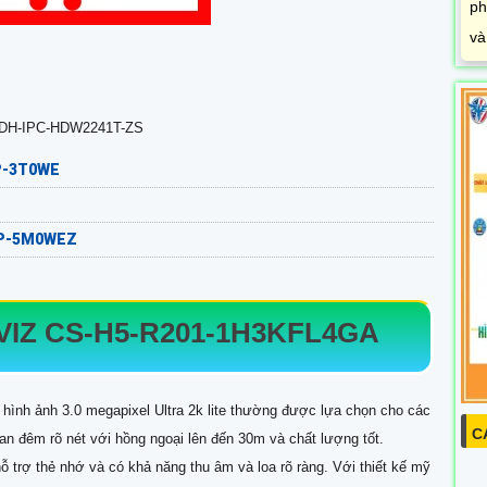
ph
va
a DH-IPC-HDW2241T-ZS
EP-3T0WE
7DP-5M0WEZ
VIZ
CS-H5-R201-1H3KFL4GA
 hình ảnh 3.0 megapixel Ultra 2k lite thường được lựa chọn cho các
C
an đêm rõ nét với hồng ngoại lên đến 30m và chất lượng tốt.
 trợ thẻ nhớ và có khả năng thu âm và loa rõ ràng. Với thiết kế mỹ