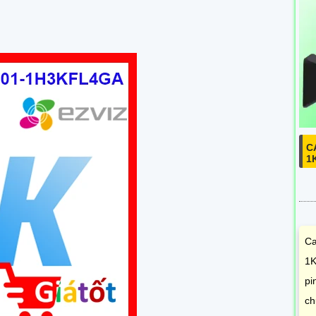
C
1
Ca
1K
pi
ch