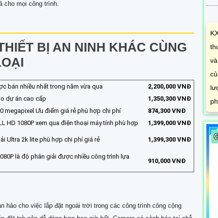
ả cho mọi công trình.
KX
HIẾT BỊ AN NINH KHÁC CÙNG
th
LOẠI
và
củ
ợc bán nhiều nhất trong năm vừa qua
2,200,000 VNĐ
lư
ho dự án cao cấp
1,350,300 VNĐ
ph
0 megapixel Ưu điểm giá rẻ phù hợp chi phí
874,300 VNĐ
LL HD 1080P xem qua điện thoại máy tính phù hợp
1,399,000 VNĐ
i Ultra 2k lite phù hợp chi phí giá rẻ
1,399,300 VNĐ
80P là độ phân giải được nhiều công trình lựa
910,000 VNĐ
n hảo cho việc lắp đặt ngoài trời trong các công trình công cộng