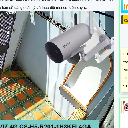
p đặt trở nên dễ dàng hơn bao giờ hết. Camera có cảnh báo tại chỗ
 bạn dễ dàng quản lý và theo dõi mọi sự kiện xảy ra.
C
Ca
tr
Mi
Đư
và