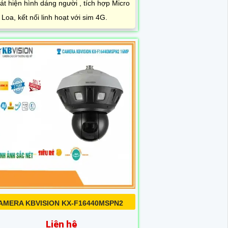
át hiện hình dáng người , tích hợp Micro
̀ Loa, kết nối linh hoạt với sim 4G.
AMERA KBVISION KX-F16440MSPN2
Liên hệ