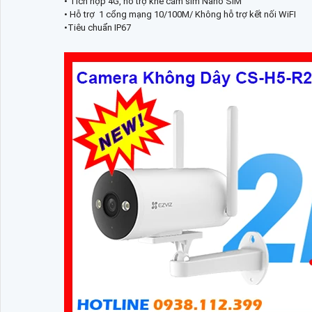
• Tích hợp 4G, hỗ trợ khe cắm sim Nano SIM
• Hỗ trợ 1 cổng mạng 10/100M/ Không hỗ trợ kết nối WiFI
•Tiêu chuẩn IP67