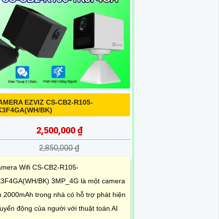
AMERA EZVIZ CS-CB2-R105-
K3F4GA(WH/BK)
2,500,000 ₫
2,850,000 ₫
mera Wifi CS-CB2-R105-
3F4GA(WH/BK) 3MP_4G là một camera
n 2000mAh trong nhà có hỗ trợ phát hiện
uyển động của người với thuật toán AI