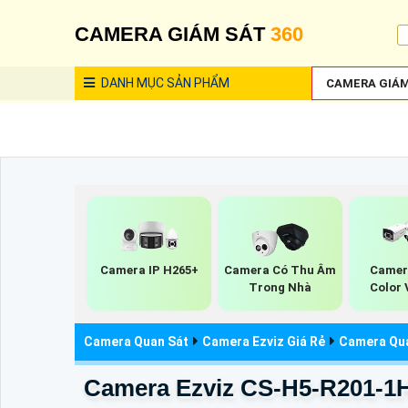
CAMERA GIÁM SÁT
360
DANH MỤC
SẢN PHẨM
CAMERA GIÁM
Camera IP H265+
Camera Có Thu Âm
Camera
Trong Nhà
Color 
Camera Quan Sát
Camera Ezviz Giá Rẻ
Camera Qua
Camera Ezviz CS-H5-R201-