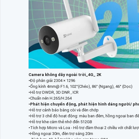
Camera không dây ngoài trời_4G_ 2K
•Độ phân giải 2304 × 1296
•Ống kính 4mm@ F1.6, 102°(Chéo), 86° (Ngang), 46° (Dọc)
•Hỗ trợ DWDR, 3D DNR , ICR
•Chuấn nén H.265/H.264
•
Phát hiện chuyển động, phát hiện hình dáng người/ ph
•Hỗ trợ cảnh báo bằng còi và đèn chớp
•Hỗ trợ 3 chế độ hoạt động: màu ban đêm, hồng ngoại ban đ
•Hỗ trợ khe cắm thẻ nhớ đến 512GB
•Tích hợp Micro và Loa - Hỗ trợ đàm thoại 2 chiều với chất l
•Hồng ngoại 30m, đèn trợ sáng 20m