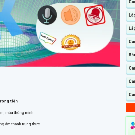
Ca
Lắ
Lắ
Ca
Bá
Cam
Ca
Ca
ương tiện
êm, màu thông minh
ượng âm thanh trung thực