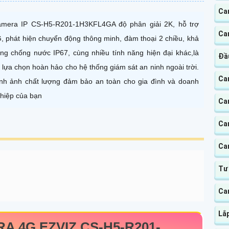
Ca
mera IP CS-H5-R201-1H3KFL4GA độ phân giải 2K, hỗ trợ
Ca
, phát hiện chuyển động thông minh, đàm thoại 2 chiều, khả
ng chống nước IP67, cùng nhiều tính năng hiện đại khác,là
Đầ
 lựa chọn hoàn hảo cho hệ thống giám sát an ninh ngoài trời.
Ca
nh ảnh chất lượng đảm bảo an toàn cho gia đình và doanh
hiệp của bạn
Ca
Ca
Ca
Tư
Ca
Lắ
A 4G EZVIZ
CS-H5-R201-