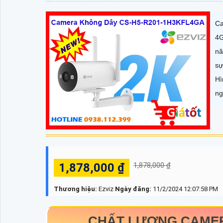
Ca
4G
nă
sự
Hì
ng
1,878,000 ₫
1,878,000 ₫
Thương hiệu:
Ezviz
Ngày đăng:
11/2/2024 12:07:58 PM
CHẤT LƯỢNG CAMER