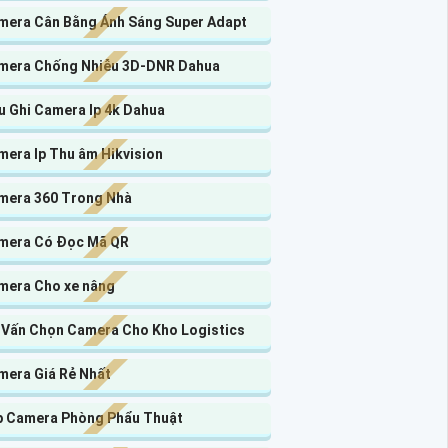
mera Cân Bằng Ánh Sáng Super Adapt
mera Chống Nhiễu 3D-DNR Dahua
u Ghi Camera Ip 4k Dahua
mera Ip Thu âm Hikvision
mera 360 Trong Nhà
mera Có Đọc Mã QR
mera Cho xe nâng
 Vấn Chọn Camera Cho Kho Logistics
mera Giá Rẻ Nhất
p Camera Phòng Phẩu Thuật