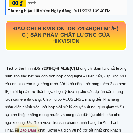
00 ₫
00 ₫
Thương hiệu:
Hikvision
Ngày đăng:
9/11/2023 1:39:40 PM
ĐẦU GHI HIKVISION IDS-7204HQHI-M1/E(
C ) SẢN PHẨM CHẤT LƯỢNG CỦA
HIKVISION
Thiết bị thu hình
iDS-7204HQHI-M1/E(C)
không chỉ đem lại chất lượng
hình ảnh sắc nét mà còn tích hợp công nghệ AI tiên tiến, đáp ứng nhu
cầu an ninh cho mọi công trình. Với khả năng mở rộng thêm 2 camera
IP, thiết bị này trở thành lựa chọn lý tưởng cho các dự án cần mạng
lưới camera đa dạng. Chip Turbo ACUSENSE mang đến khả năng
nhận diện chính xác, kết hợp với xử lý chuyên dụng, giúp giảm thiểu
sự can thiệp không mong muốn và cung cấp dữ liệu chính xác cho
người dùng. Ưu điểm vượt trội sản phẩm chính hãng tại An Thành
Phát, 🎛
Bảo Đảm
chất lượng và dịch vụ hỗ trợ tốt nhất cho khách