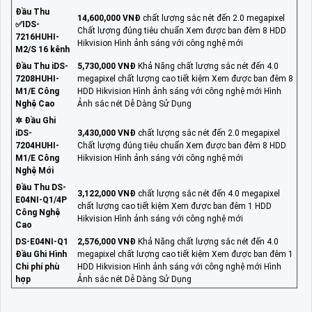
Đầu Thu
14,600,000 VNĐ
chất lượng sắc nét đến 2.0 megapixel
✅IDS-
Chất lượng đúng tiêu chuẩn Xem được ban đêm 8 HDD
7216HUHI-
Hikvision Hình ảnh sáng với công nghệ mới
M2/S 16 kênh
Đầu Thu iDS-
5,730,000 VNĐ
Khả Năng chất lượng sắc nét đến 4.0
7208HUHI-
megapixel chất lượng cao tiết kiệm Xem được ban đêm 8
M1/E Công
HDD Hikvision Hình ảnh sáng với công nghệ mới Hình
Nghệ Cao
Ảnh sắc nét Dễ Dàng Sử Dụng
✲ Đầu Ghi
iDS-
3,430,000 VNĐ
chất lượng sắc nét đến 2.0 megapixel
7204HUHI-
Chất lượng đúng tiêu chuẩn Xem được ban đêm 8 HDD
M1/E Công
Hikvision Hình ảnh sáng với công nghệ mới
Nghệ Mới
Đầu Thu DS-
3,122,000 VNĐ
chất lượng sắc nét đến 4.0 megapixel
E04NI-Q1/4P
chất lượng cao tiết kiệm Xem được ban đêm 1 HDD
Công Nghệ
Hikvision Hình ảnh sáng với công nghệ mới
Cao
DS-E04NI-Q1
2,576,000 VNĐ
Khả Năng chất lượng sắc nét đến 4.0
Đầu Ghi Hình
megapixel chất lượng cao tiết kiệm Xem được ban đêm 1
Chi phí phù
HDD Hikvision Hình ảnh sáng với công nghệ mới Hình
hợp
Ảnh sắc nét Dễ Dàng Sử Dụng