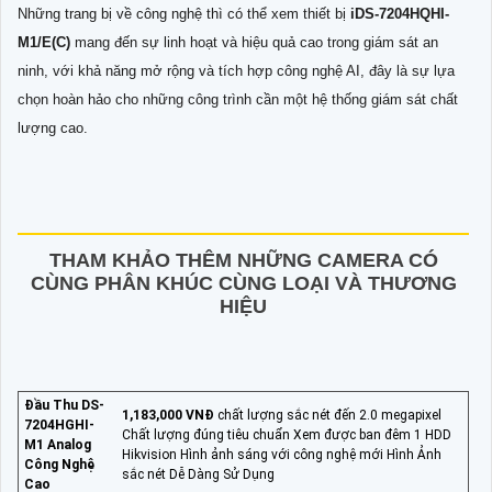
Những trang bị về công nghệ thì có thể xem thiết bị
iDS-7204HQHI-
M1/E(C)
mang đến sự linh hoạt và hiệu quả cao trong giám sát an
ninh, với khả năng mở rộng và tích hợp công nghệ AI, đây là sự lựa
chọn hoàn hảo cho những công trình cần một hệ thống giám sát chất
lượng cao.
THAM KHẢO THÊM NHỮNG CAMERA CÓ
CÙNG PHÂN KHÚC CÙNG LOẠI VÀ THƯƠNG
HIỆU
Đầu Thu DS-
1,183,000 VNĐ
chất lượng sắc nét đến 2.0 megapixel
7204HGHI-
Chất lượng đúng tiêu chuẩn Xem được ban đêm 1 HDD
M1 Analog
Hikvision Hình ảnh sáng với công nghệ mới Hình Ảnh
Công Nghệ
sắc nét Dễ Dàng Sử Dụng
Cao