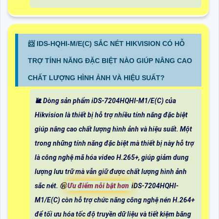
📨 IDS-HQHI-M/E(C) SẮC NÉT HIKVISION CÓ HỖ
TRỢ TÍNH NĂNG ĐẶC BIỆT NÀO GIÚP NÂNG CAO
CHẤT LƯỢNG HÌNH ẢNH VÀ HIỆU SUẤT?
🐌 Dòng sản phẩm iDS-7204HQHI-M1/E(C) của
Hikvision là thiết bị hỗ trợ nhiều tính năng đặc biệt
giúp nâng cao chất lượng hình ảnh và hiệu suất. Một
trong những tính năng đặc biệt mà thiết bị này hỗ trợ
là công nghệ mã hóa video H.265+, giúp giảm dung
lượng lưu trữ mà vẫn giữ được chất lượng hình ảnh
sắc nét. Ⓦ
Ưu điểm nỗi bật hơn
iDS-7204HQHI-
M1/E(C) còn hỗ trợ chức năng công nghệ nén H.264+
để tối ưu hóa tốc độ truyền dữ liệu và tiết kiệm băng