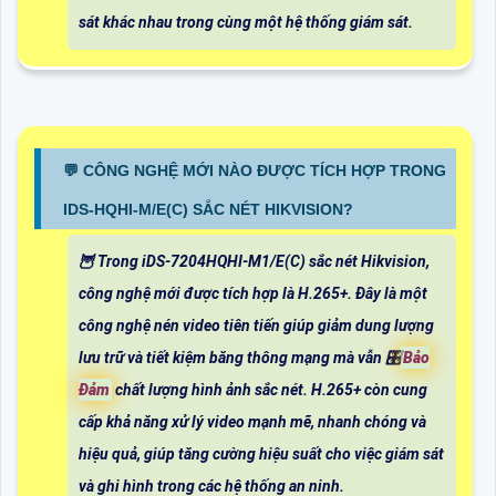
sát khác nhau trong cùng một hệ thống giám sát.
️💬 CÔNG NGHỆ MỚI NÀO ĐƯỢC TÍCH HỢP TRONG
IDS-HQHI-M/E(C) SẮC NÉT HIKVISION?
🦉 Trong iDS-7204HQHI-M1/E(C) sắc nét Hikvision,
công nghệ mới được tích hợp là H.265+. Đây là một
công nghệ nén video tiên tiến giúp giảm dung lượng
lưu trữ và tiết kiệm băng thông mạng mà vẫn 🎛
Bảo
Đảm
chất lượng hình ảnh sắc nét. H.265+ còn cung
cấp khả năng xử lý video mạnh mẽ, nhanh chóng và
hiệu quả, giúp tăng cường hiệu suất cho việc giám sát
và ghi hình trong các hệ thống an ninh.