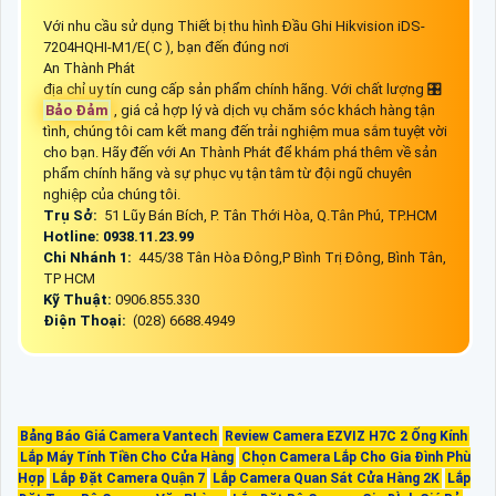
Với nhu cầu sử dụng Thiết bị thu hình Đầu Ghi Hikvision iDS-
7204HQHI-M1/E( C ), bạn đến đúng nơi
An Thành Phát
địa chỉ uy tín cung cấp sản phẩm chính hãng. Với chất lượng 🎛
Bảo Đảm
, giá cả hợp lý và dịch vụ chăm sóc khách hàng tận
tình, chúng tôi cam kết mang đến trải nghiệm mua sắm tuyệt vời
cho bạn. Hãy đến với An Thành Phát để khám phá thêm về sản
phẩm chính hãng và sự phục vụ tận tâm từ đội ngũ chuyên
nghiệp của chúng tôi.
Trụ Sở:
51 Lũy Bán Bích, P. Tân Thới Hòa, Q.Tân Phú, TP.HCM
Hotline: 0938.11.23.99
Chi Nhánh 1:
445/38 Tân Hòa Đông,P Bình Trị Đông, Bình Tân,
TP HCM
Kỹ Thuật:
0906.855.330
Điện Thoại:
(028) 6688.4949
Bảng Báo Giá Camera Vantech
Review Camera EZVIZ H7C 2 Ống Kính
Lắp Máy Tính Tiền Cho Cửa Hàng
Chọn Camera Lắp Cho Gia Đình Phù
Hợp
Lắp Đặt Camera Quận 7
Lắp Camera Quan Sát Cửa Hàng 2K
Lắp