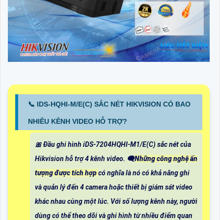
📞 IDS-HQHI-M/E(C) SẮC NÉT HIKVISION CÓ BAO
NHIÊU KÊNH VIDEO HỖ TRỢ?
🎀 Đầu ghi hình iDS-7204HQHI-M1/E(C) sắc nét của
Hikvision hỗ trợ 4 kênh video. 🗨️
Những công nghệ ấn
tượng được tích hợp
có nghĩa là nó có khả năng ghi
và quản lý đến 4 camera hoặc thiết bị giám sát video
khác nhau cùng một lúc. Với số lượng kênh này, người
dùng có thể theo dõi và ghi hình từ nhiều điểm quan