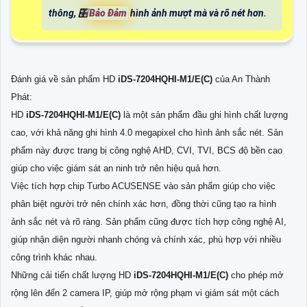
thông, 🎛
Bảo Đảm
hình ảnh mượt mà và rõ nét hơn.
Đánh giá về sản phẩm HD
iDS-7204HQHI-M1/E(C)
của An Thành
Phát:
HD
iDS-7204HQHI-M1/E(C)
là một sản phẩm đầu ghi hình chất lượng
cao, với khả năng ghi hình 4.0 megapixel cho hình ảnh sắc nét. Sản
phẩm này được trang bị công nghệ AHD, CVI, TVI, BCS độ bền cao
giúp cho việc giám sát an ninh trở nên hiệu quả hơn.
Việc tích hợp chip Turbo ACUSENSE vào sản phẩm giúp cho việc
phân biệt người trở nên chính xác hơn, đồng thời cũng tạo ra hình
ảnh sắc nét và rõ ràng. Sản phẩm cũng được tích hợp công nghệ AI,
giúp nhận diện người nhanh chóng và chính xác, phù hợp với nhiều
công trình khác nhau.
Những cải tiến chất lượng HD
iDS-7204HQHI-M1/E(C)
cho phép mở
rộng lên đến 2 camera IP, giúp mở rộng phạm vi giám sát một cách