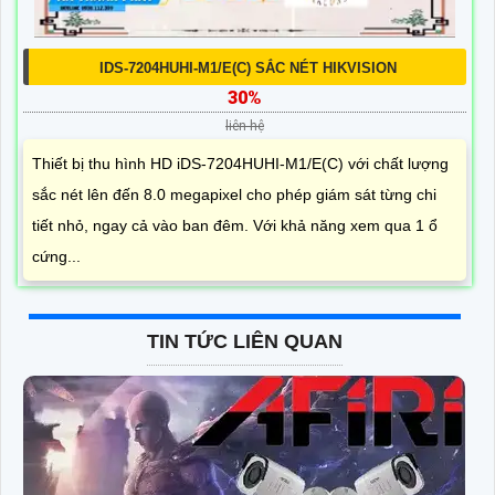
IDS-7204HUHI-M1/E(C) SẮC NÉT HIKVISION
30%
liên hệ
Thiết bị thu hình HD iDS-7204HUHI-M1/E(C) với chất lượng
sắc nét lên đến 8.0 megapixel cho phép giám sát từng chi
tiết nhỏ, ngay cả vào ban đêm. Với khả năng xem qua 1 ổ
cứng...
TIN TỨC LIÊN QUAN