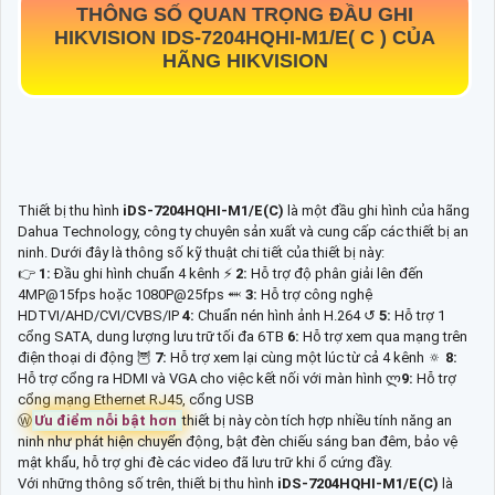
THÔNG SỐ QUAN TRỌNG ĐẦU GHI
HIKVISION IDS-7204HQHI-M1/E( C ) CỦA
HÃNG HIKVISION
Thiết bị thu hình
iDS-7204HQHI-M1/E(C)
là một đầu ghi hình của hãng
Dahua Technology, công ty chuyên sản xuất và cung cấp các thiết bị an
ninh. Dưới đây là thông số kỹ thuật chi tiết của thiết bị này:
👉
1:
Đầu ghi hình chuẩn 4 kênh ⚡
2:
Hỗ trợ độ phân giải lên đến
4MP@15fps hoặc 1080P@25fps ⬽
3:
Hỗ trợ công nghệ
HDTVI/AHD/CVI/CVBS/IP
4:
Chuẩn nén hình ảnh H.264 ↺
5:
Hỗ trợ 1
cổng SATA, dung lượng lưu trữ tối đa 6TB
6:
Hỗ trợ xem qua mạng trên
điện thoại di động 🦉
7:
Hỗ trợ xem lại cùng một lúc từ cả 4 kênh 🔅
8:
Hỗ trợ cổng ra HDMI và VGA cho việc kết nối với màn hình ლ
9:
Hỗ trợ
cổng mạng Ethernet RJ45, cổng USB
Ⓦ
Ưu điểm nỗi bật hơn
thiết bị này còn tích hợp nhiều tính năng an
ninh như phát hiện chuyển động, bật đèn chiếu sáng ban đêm, bảo vệ
mật khẩu, hỗ trợ ghi đè các video đã lưu trữ khi ổ cứng đầy.
Với những thông số trên, thiết bị thu hình
iDS-7204HQHI-M1/E(C)
là