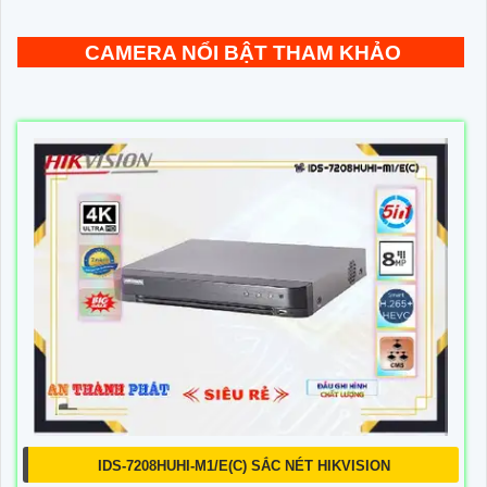
CAMERA NỔI BẬT THAM KHẢO
IDS-7208HUHI-M1/E(C) SẮC NÉT HIKVISION