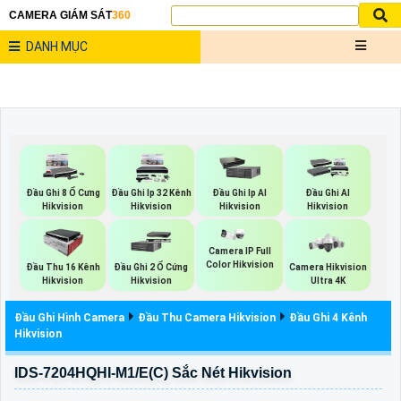
CAMERA GIÁM SÁT
360
DANH MỤC
Đầu Ghi 8 Ổ Cưng
Đầu Ghi Ip 32 Kênh
Đầu Ghi Ip AI
Đầu Ghi AI
Hikvision
Hikvision
Hikvision
Hikvision
Camera IP Full
Color Hikvision
Đầu Thu 16 Kênh
Đầu Ghi 2 Ổ Cứng
Camera Hikvision
Hikvision
Hikvision
Ultra 4K
Đầu Ghi Hình Camera
Đầu Thu Camera Hikvision
Đầu Ghi 4 Kênh
Hikvision
IDS-7204HQHI-M1/E(C) Sắc Nét Hikvision