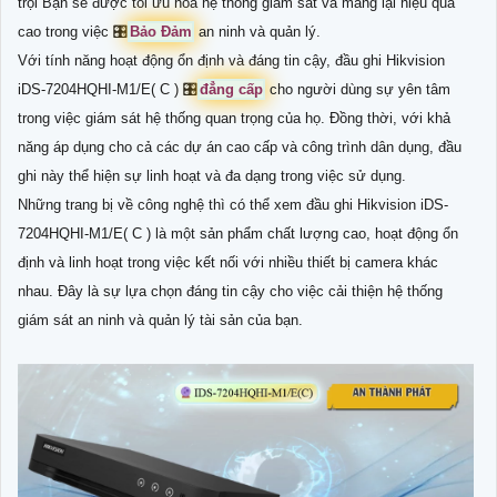
trội Bạn sẽ được tối ưu hóa hệ thống giám sát và mang lại hiệu quả
cao trong việc 🎛
Bảo Đảm
an ninh và quản lý.
Với tính năng hoạt động ổn định và đáng tin cậy, đầu ghi Hikvision
iDS-7204HQHI-M1/E( C ) 🎛
đẳng cấp
cho người dùng sự yên tâm
trong việc giám sát hệ thống quan trọng của họ. Đồng thời, với khả
năng áp dụng cho cả các dự án cao cấp và công trình dân dụng, đầu
ghi này thể hiện sự linh hoạt và đa dạng trong việc sử dụng.
Những trang bị về công nghệ thì có thể xem đầu ghi Hikvision iDS-
7204HQHI-M1/E( C ) là một sản phẩm chất lượng cao, hoạt động ổn
định và linh hoạt trong việc kết nối với nhiều thiết bị camera khác
nhau. Đây là sự lựa chọn đáng tin cậy cho việc cải thiện hệ thống
giám sát an ninh và quản lý tài sản của bạn.