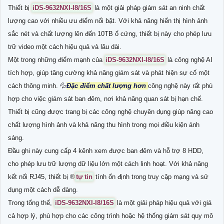
Thiết bị
iDS-9632NXI-I8/16S
là một giải pháp giám sát an ninh chất
lượng cao với nhiều ưu điểm nổi bật. Với khả năng hiển thị hình ảnh
sắc nét và chất lượng lên đến 10TB ổ cứng, thiết bị này cho phép lưu
trữ video một cách hiệu quả và lâu dài.
Một trong những điểm mạnh của
iDS-9632NXI-I8/16S
là công nghệ AI
tích hợp, giúp tăng cường khả năng giám sát và phát hiện sự cố một
cách thông minh. 💦
Đặc điểm chất lượng hơn
công nghệ này rất phù
hợp cho việc giám sát ban đêm, nơi khả năng quan sát bị hạn chế.
Thiết bị cũng được trang bị các công nghệ chuyên dụng giúp nâng cao
chất lượng hình ảnh và khả năng thu hình trong mọi điều kiện ánh
sáng.
Đầu ghi này cung cấp 4 kênh xem được ban đêm và hỗ trợ 8 HDD,
cho phép lưu trữ lượng dữ liệu lớn một cách linh hoạt. Với khả năng
kết nối RJ45, thiết bị ®️
tự tin
tính ổn định trong truy cập mạng và sử
dụng một cách dễ dàng.
Trong tổng thể,
iDS-9632NXI-I8/16S
là một giải pháp hiệu quả với giá
cả hợp lý, phù hợp cho các công trình hoặc hệ thống giám sát quy mô