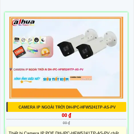
CAMERA IP NGOÀI TRỜI DH-IPC-HFW5241TP-AS-PV
00 ₫
00 ₫
Thiết bị Camera IP POE DH-IPC-HFW5241TP-AS-PV chất