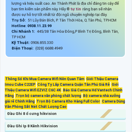
lượng và hiệu suất cao. An Thành Phát là địa chỉ đáng tin cậy để
bạn tìm kiếm sản phẩm này. Hãy ®️
tự tin
rằng bạn sẽ nhận
được sự hỗ trợ tốt nhất từ đội ngũ chuyên nghiệp tại đây.
Trụ Sở:
51 Lũy Bán Bích, P. Tân Thới Hòa, Q.Tân Phú, TP.HCM
Hotline: 0938.11.23.99
Chi Nhánh 1:
445/38 Tân Hòa Đông,P Bình Trị Đông, Bình Tân,
TP HCM
Kỹ Thuật:
0906.855.330
Điện Thoại:
(028) 6688.4949
Thông Số Khi Mua Camera Wifi Nên Quan Tâm
Giới Thiệu Camera
Imou Cube C22EP
Công Ty Lắp Camera Quận Tân Phú Giá Rẻ
Giới
Thiệu Camera Wifi EZVIZ C6C 4K
Báo Giá Camera Hd Vantech Chính
Hãng
Trọn bộ camera văn phòng chất lượng
Bộ camera nhà xưởng
giá rẻ Chính Hãng
Trọn Bộ Camera Kho Hàng Full Color
Camera Dùng
Văn Phòng Sắt Nét Chất Lượng Cao
Đầu Ghi 8 ổ cưng hikvision
Đầu Ghi Ip 8 Kênh Hikvision