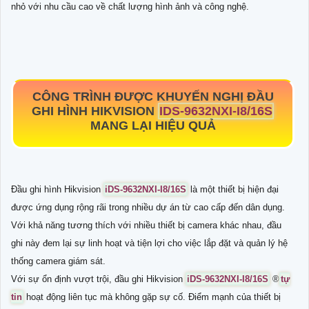
nhỏ với nhu cầu cao về chất lượng hình ảnh và công nghệ.
CÔNG TRÌNH ĐƯỢC KHUYẾN NGHỊ ĐẦU
GHI HÌNH HIKVISION
IDS-9632NXI-I8/16S
MANG LẠI HIỆU QUẢ
Đầu ghi hình Hikvision
iDS-9632NXI-I8/16S
là một thiết bị hiện đại
được ứng dụng rộng rãi trong nhiều dự án từ cao cấp đến dân dụng.
Với khả năng tương thích với nhiều thiết bị camera khác nhau, đầu
ghi này đem lại sự linh hoạt và tiện lợi cho việc lắp đặt và quản lý hệ
thống camera giám sát.
Với sự ổn định vượt trội, đầu ghi Hikvision
iDS-9632NXI-I8/16S
®️
tự
tin
hoạt động liên tục mà không gặp sự cố. Điểm mạnh của thiết bị