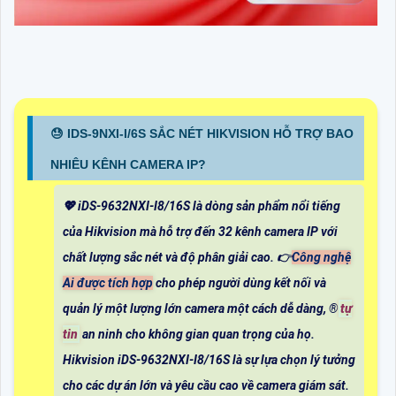
😓 IDS-9NXI-I/6S SẮC NÉT HIKVISION HỖ TRỢ BAO
NHIÊU KÊNH CAMERA IP?
💖 iDS-9632NXI-I8/16S là dòng sản phẩm nổi tiếng
của Hikvision mà hỗ trợ đến 32 kênh camera IP với
chất lượng sắc nét và độ phân giải cao. 👉
Công nghệ
Ai được tích hợp
cho phép người dùng kết nối và
quản lý một lượng lớn camera một cách dễ dàng, ®️
tự
tin
an ninh cho không gian quan trọng của họ.
Hikvision iDS-9632NXI-I8/16S là sự lựa chọn lý tưởng
cho các dự án lớn và yêu cầu cao về camera giám sát.