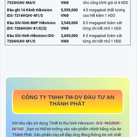
7332HUHI-M4/S
VNĐ
cho công trình giá rẻ 4 HDD
Đầu ghi 16 Kênh Hikvision
5,595,000
4.0 megapixel chất lượng
iDS-7216HQHI-M1/S
VNĐ
cao tiết kiệm 1 HDD
Đầu Ghi Hình 8MP Hikvision
2,540,000
8.0 megapixel Giám sát
iDS-7204HUHI-K1/E(S)
VNĐ
từng chi tiết nhỏ 1 HDD
Đầu Ghi Hình Hikvision IDS-
2,650,000
8.0 megapixel Giám sát
7204HUHI-M1/S
VNĐ
từng chi tiết nhỏ 1 HDD
CÔNG TY TNHH TM-DV ĐẦU TƯ AN
THÀNH PHÁT
Với nhu cầu sử dụng Thiết bị thu hình Hikvision
iDS-9632NXI-
I8/16S
, bạn có thể tin tưởng vào sản phẩm chính hãng của An
Thành Phát. Sản phẩm này sẽ đáp ứng đúng thông tin với chất