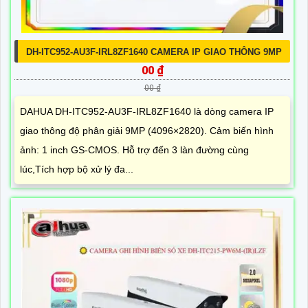
DH-ITC952-AU3F-IRL8ZF1640 CAMERA IP GIAO THÔNG 9MP
00 ₫
00 ₫
DAHUA DH-ITC952-AU3F-IRL8ZF1640 là dòng camera IP
giao thông độ phân giải 9MP (4096×2820). Cảm biến hình
ảnh: 1 inch GS-CMOS. Hỗ trợ đến 3 làn đường cùng
lúc,Tích hợp bộ xử lý đa...