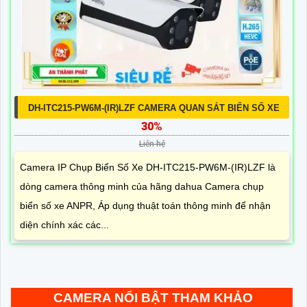
DH-ITC215-PW6M-(IR)LZF CAMERA QUAN SÁT BIỂN SỐ XE
30%
Liên hệ
Camera IP Chụp Biển Số Xe DH-ITC215-PW6M-(IR)LZF là
dòng camera thông minh của hãng dahua Camera chụp
biển số xe ANPR, Áp dụng thuật toán thông minh để nhận
diện chính xác các...
CAMERA NỔI BẬT THAM KHẢO