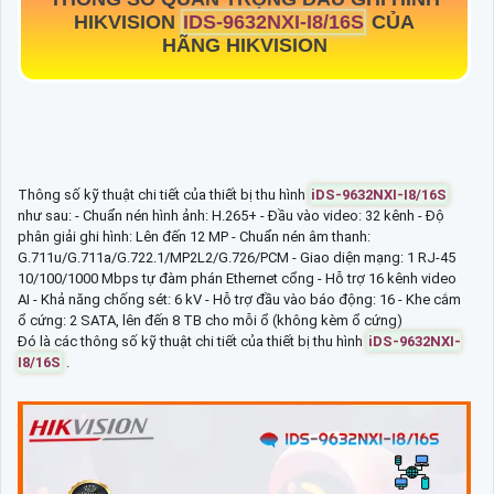
HIKVISION
IDS-9632NXI-I8/16S
CỦA
HÃNG HIKVISION
Thông số kỹ thuật chi tiết của thiết bị thu hình
iDS-9632NXI-I8/16S
như sau: - Chuẩn nén hình ảnh: H.265+ - Đầu vào video: 32 kênh - Độ
phân giải ghi hình: Lên đến 12 MP - Chuẩn nén âm thanh:
G.711u/G.711a/G.722.1/MP2L2/G.726/PCM - Giao diện mạng: 1 RJ-45
10/100/1000 Mbps tự đàm phán Ethernet cổng - Hỗ trợ 16 kênh video
AI - Khả năng chống sét: 6 kV - Hỗ trợ đầu vào báo động: 16 - Khe cắm
ổ cứng: 2 SATA, lên đến 8 TB cho mỗi ổ (không kèm ổ cứng)
Đó là các thông số kỹ thuật chi tiết của thiết bị thu hình
iDS-9632NXI-
I8/16S
.