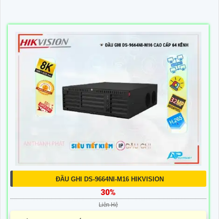
ĐẦU GHI DS-9664NI-M16 HIKVISION
30%
Liên Hệ