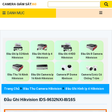
CAMERA GIÁM SÁT
360
DANH MỤC
Đầu Ghi Ip 32 Kênh
Đầu Ghi Hình Ip 4
Đầu Ghi 4 HDD
Đầu Ghi 8 Camera
Hikvision
Hikvision
Hikvision
Hikvision
Đầu Thu 16 Kênh
Đầu Ghi Camera Ip
Camera IP Dome
Camera Ezviz Có
Hikvision
16 Kênh Hikvision
Kbviison
Chống Trộm
Trang Chủ
Đầu Thu Camera Hikvision
Đầu Ghi Hình Ip 4 Hikvision
Đầu Ghi Hikvision IDS-9632NXI-I8/16S