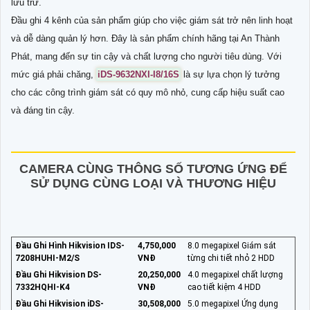
lưu trữ.
Đầu ghi 4 kênh của sản phẩm giúp cho việc giám sát trở nên linh hoạt
và dễ dàng quản lý hơn. Đây là sản phẩm chính hãng tại An Thành
Phát, mang đến sự tin cậy và chất lượng cho người tiêu dùng. Với
mức giá phải chăng,
iDS-9632NXI-I8/16S
là sự lựa chọn lý tưởng
cho các công trình giám sát có quy mô nhỏ, cung cấp hiệu suất cao
và đáng tin cậy.
CAMERA CÙNG THÔNG SỐ TƯƠNG ỨNG ĐỂ
SỬ DỤNG CÙNG LOẠI VÀ THƯƠNG HIỆU
Đầu Ghi Hình Hikvision IDS-
4,750,000
8.0 megapixel Giám sát
7208HUHI-M2/S
VNĐ
từng chi tiết nhỏ 2 HDD
Đầu Ghi Hikvision DS-
20,250,000
4.0 megapixel chất lượng
7332HQHI-K4
VNĐ
cao tiết kiệm 4 HDD
Đầu Ghi Hikvision iDS-
30,508,000
5.0 megapixel Ứng dụng