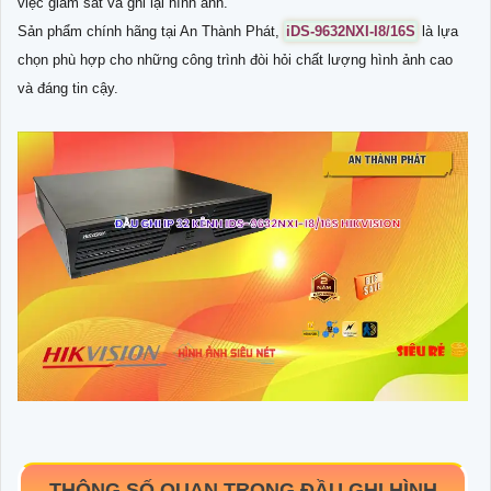
việc giám sát và ghi lại hình ảnh.
Sản phẩm chính hãng tại An Thành Phát,
iDS-9632NXI-I8/16S
là lựa
chọn phù hợp cho những công trình đòi hỏi chất lượng hình ảnh cao
và đáng tin cậy.
THÔNG SỐ QUAN TRỌNG ĐẦU GHI HÌNH