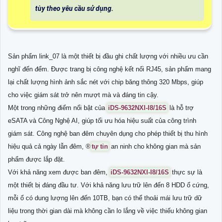
tùy theo yêu cầu sử dụng.
Sản phẩm link_07 là một thiết bị đầu ghi chất lượng với nhiều ưu cần
nghĩ đến đểm. Được trang bị công nghệ kết nối RJ45, sản phẩm mang
lại chất lượng hình ảnh sắc nét với chip băng thông 320 Mbps, giúp
cho việc giám sát trở nên mượt mà và đáng tin cậy.
Một trong những điểm nổi bật của
iDS-9632NXI-I8/16S
là hỗ trợ
eSATA và Công Nghệ AI, giúp tối ưu hóa hiệu suất của công trình
giám sát. Công nghệ ban đêm chuyên dụng cho phép thiết bị thu hình
hiệu quả cả ngày lẫn đêm, ®️
tự tin
an ninh cho không gian mà sản
phẩm được lắp đặt.
Với khả năng xem được ban đêm,
iDS-9632NXI-I8/16S
thực sự là
một thiết bị đáng đầu tư. Với khả năng lưu trữ lên đến 8 HDD ổ cứng,
mỗi ổ có dung lượng lên đến 10TB, bạn có thể thoải mái lưu trữ dữ
liệu trong thời gian dài mà không cần lo lắng về việc thiếu không gian