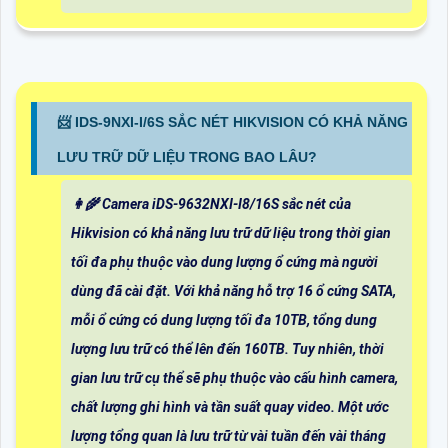
📨 IDS-9NXI-I/6S SẮC NÉT HIKVISION CÓ KHẢ NĂNG
LƯU TRỮ DỮ LIỆU TRONG BAO LÂU?
👩‍🌾 Camera iDS-9632NXI-I8/16S sắc nét của
Hikvision có khả năng lưu trữ dữ liệu trong thời gian
tối đa phụ thuộc vào dung lượng ổ cứng mà người
dùng đã cài đặt. Với khả năng hỗ trợ 16 ổ cứng SATA,
mỗi ổ cứng có dung lượng tối đa 10TB, tổng dung
lượng lưu trữ có thể lên đến 160TB. Tuy nhiên, thời
gian lưu trữ cụ thể sẽ phụ thuộc vào cấu hình camera,
chất lượng ghi hình và tần suất quay video. Một ước
lượng tổng quan là lưu trữ từ vài tuần đến vài tháng