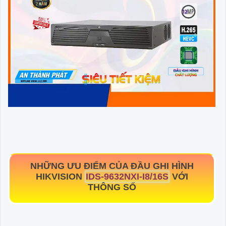
NHỮNG ƯU ĐIỂM CỦA ĐẦU GHI HÌNH
HIKVISION
IDS-9632NXI-I8/16S
VỚI
THÔNG SỐ