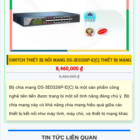
SWITCH THIẾT BỊ NỐI MẠNG DS-3E0326P-E(C) THIẾT BỊ MẠNG
8,460,000 ₫
8,460,000 ₫
Bộ chia mạng DS-3E0326P-E(C) là một sản phẩm công
nghệ tiên tiến được trang bị một số tính năng đáng chú ý. Bộ
chia mạng này có khả năng chia mạng hiệu quả giữa các
thiết bị kết nối như máy tính, máy chủ, và thiết bị mạng khác
TIN TỨC LIÊN QUAN