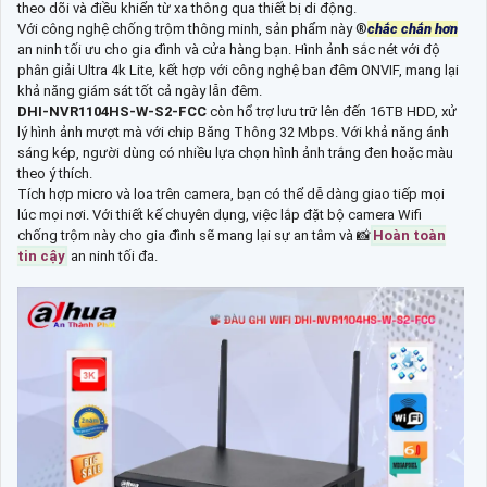
theo dõi và điều khiển từ xa thông qua thiết bị di động.
Với công nghệ chống trộm thông minh, sản phẩm này ®️
chắc chắn hơn
an ninh tối ưu cho gia đình và cửa hàng bạn. Hình ảnh sắc nét với độ
phân giải Ultra 4k Lite, kết hợp với công nghệ ban đêm ONVIF, mang lại
khả năng giám sát tốt cả ngày lẫn đêm.
DHI-NVR1104HS-W-S2-FCC
còn hổ trợ lưu trữ lên đến 16TB HDD, xử
lý hình ảnh mượt mà với chip Băng Thông 32 Mbps. Với khả năng ánh
sáng kép, người dùng có nhiều lựa chọn hình ảnh trắng đen hoặc màu
theo ý thích.
Tích hợp micro và loa trên camera, bạn có thể dễ dàng giao tiếp mọi
lúc mọi nơi. Với thiết kế chuyên dụng, việc lắp đặt bộ camera Wifi
chống trộm này cho gia đình sẽ mang lại sự an tâm và 📸
Hoàn toàn
tin cậy
an ninh tối đa.