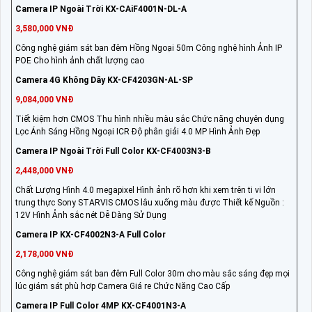
Camera IP Ngoài Trời KX-CAiF4001N-DL-A
3,580,000 VNĐ
Công nghệ giám sát ban đêm Hồng Ngoại 50m Công nghệ hình Ảnh IP
POE Cho hình ảnh chất lượng cao
Camera 4G Không Dây KX-CF4203GN-AL-SP
9,084,000 VNĐ
Tiết kiệm hơn CMOS Thu hình nhiều màu sắc Chức năng chuyên dụng
Lọc Ánh Sáng Hồng Ngoại ICR Độ phân giải 4.0 MP Hình Ảnh Đẹp
Camera IP Ngoài Trời Full Color KX-CF4003N3-B
2,448,000 VNĐ
Chất Lượng Hình 4.0 megapixel Hình ảnh rõ hơn khi xem trên ti vi lớn
trung thực Sony STARVIS CMOS lâu xuống màu được Thiết kế Nguồn :
12V Hình Ảnh sắc nét Dễ Dàng Sử Dụng
Camera IP KX-CF4002N3-A Full Color
2,178,000 VNĐ
Công nghệ giám sát ban đêm Full Color 30m cho màu sắc sáng đẹp mọi
lúc giám sát phù hơp Camera Giá re Chức Năng Cao Cấp
Camera IP Full Color 4MP KX-CF4001N3-A