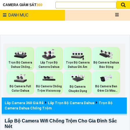
CAMERA GIÁM SÁT
360
DANH MỤC
Trọn Bộ Camera
Trọn Bộ Camera
Lắp Trọn Bộ
Bộ Camera Dahua
Dahua Chống
Dahua Ghi Âm
Camera Dahua
Báo Động
Trộm
Bộ Camera Full
Bộ Camera Chống
Bộ Camera Ban
Bộ Camera
Color Dahua
Trộm Visioncop
Đêm Có Màu
Chuyên Dụng
Kbvision
Lắp Camera 360 Giá Rẻ
Lắp Trọn Bộ Camera Dahua
Trọn Bộ
Camera Dahua Chống Trộm
Lắp Bộ Camera Wifi Chống Trộm Cho Gia Đình Sắc
Nét