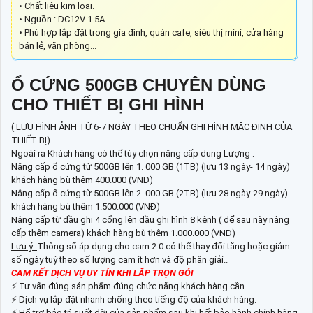
• Chất liệu kim loại.
• Nguồn : DC12V 1.5A
• Phù hợp lắp đặt trong gia đình, quán cafe, siêu thị mini, cửa hàng
bán lẻ, văn phòng...
Ổ CỨNG 500GB CHUYÊN DÙNG
CHO THIẾT BỊ GHI HÌNH
( LƯU HÌNH ẢNH TỪ 6-7 NGÀY THEO CHUẨN GHI HÌNH MẶC ĐỊNH CỦA
THIẾT BỊ)
Ngoài ra Khách hàng có thể tùy chọn nâng cấp dung Lượng :
Nâng cấp ổ cứng từ 500GB lên 1. 000 GB (1TB) (lưu 13 ngày- 14 ngày)
khách hàng bù thêm 400.000 (VNĐ)
Nâng cấp ổ cứng từ 500GB lên 2. 000 GB (2TB) (lưu 28 ngày-29 ngày)
khách hàng bù thêm 1.500.000 (VNĐ)
Nâng cấp từ đầu ghi 4 cổng lên đầu ghi hình 8 kênh ( để sau này nâng
cấp thêm camera) khách hàng bù thêm 1.000.000 (VNĐ)
Lưu ý :
Thông số áp dụng cho cam 2.0 có thể thay đổi tăng hoặc giảm
số ngày tuỳ theo số lượng cam ít hơn và độ phân giải..
CAM KẾT DỊCH VỤ UY TÍN KHI LẮP TRỌN GÓI
⚡ Tư vấn đúng sản phẩm đúng chức năng khách hàng cần.
⚡ Dịch vụ lắp đặt nhanh chống theo tiếng độ của khách hàng.
⚡ Hổ trợ bảo trì suốt đời của sản phẩm sau khi hết bảo hành chính hãng