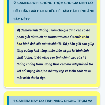
☪ CAMERA WIFI CHỐNG TRỘM CHO GIA ĐÌNH CÓ
ĐỘ PHÂN GIẢI BAO NHIÊU ĐỂ ĐẢM BẢO HÌNH ẢNH
SẮC NÉT?
👸 Camera Wifi Chống Trộm cho gia đình cần có độ
phân giải tối thiểu từ 1080p trở lên để ®️
chắc chắn
hơn
hình ảnh sắc nét và chi tiết. Độ phân giải cao giúp
tăng cường khả năng nhận diện và ghi lại hình ảnh
chất lượng, từ đó nâng cao tính chính xác của hệ
thống chống trộm. Đồng thời, camera wifi phải hỗ trợ
kết nối mạng ổn định để truy cập và kiểm soát từ xa
một cách thuận tiện.
❔ CAMERA NÀY CÓ TÍNH NĂNG CHỐNG TRỘM VÀ