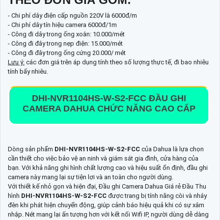
- Chi phí dây điện cấp nguồn 220V là 6000đ/m
- Chi phí dây tín hiệu camera 6000đ/1m
- Công đi dây trong ống xoắn: 10.000/mét
- Công đi đây trong nẹp điện: 15.000/mét
- Công đi đây trong ống cứng 20.000/ mét
Lưu ý:
các đơn giá trên áp dụng tính theo số lượng thực tế, đi bao nhiêu
tính bấy nhiêu.
DHI-NVR1104HS-W-S2-FCC
ĐẦU GHI
CAMERA DAHUA CHỨC NĂNG CAO CẤP
Dòng sản phẩm
DHI-NVR1104HS-W-S2-FCC
của Dahua là lựa chọn
cần thiết cho việc bảo vệ an ninh và giám sát gia đình, cửa hàng của
bạn. Với khả năng ghi hình chất lượng cao và hiệu suất ổn định, đầu ghi
camera này mang lại sự tiện lợi và an toàn cho người dùng.
Với thiết kế nhỏ gọn và hiện đại, Đầu ghi Camera Dahua Giá rẻ Đầu Thu
hình
DHI-NVR1104HS-W-S2-FCC
được trang bị tính năng còi và nháy
đèn khi phát hiện chuyển động, giúp cảnh báo hiệu quả khi có sự xâm
nhập. Nét mang lại ấn tượng hơn với kết nối Wifi IP, người dùng dễ dàng