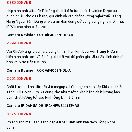
3,830,000 VNĐ
chip hình ảnh Ultra 2k Rõ ràng chi tiết đến từng số Hikvision Được sử
dụng nhiều cho cửa hàng, gia đình và văn phòng Công nghệ thiếu sáng
Hồng Ngoại 30m Dùng cho dự án dân dụng sử dụng công nghệ mới nhất
IP Wifi cho hình chất lượng
Camera Kbvision KX-CAiF4003N-DL-AB
2,399,000 VNĐ
Với Chức Năng là camera công trình Thân Kim Loại với Trang bị Cảm
biến hình ảnh lớn 1/2.7 sáng chi tiết với độ phân giải Ultra 2k Hình ảnh rõ
hơn khi xem trên ti vi lớn
Camera Kbvision KX-CAiF4002N-DL-A
2,204,000 VNĐ
Chất Lượng Hình Ultra 2k 4.0 megapixel Cho dự án cao cấp Khi xem thiếu
sáng Full Color 30m Sử dụng cho nhà xưởng kho hàng chất lượng ban
đêm chất lượng tốt cấu Hình Ống kính 3.6mm
Camera IP DAHUA DH-IPC-HFW3441EP-AS
3,375,000 VNĐ
Chức Năng màu sắc sáng đẹp 4.0 MP Hình ảnh ban đêm Hồng Ngoại
50m