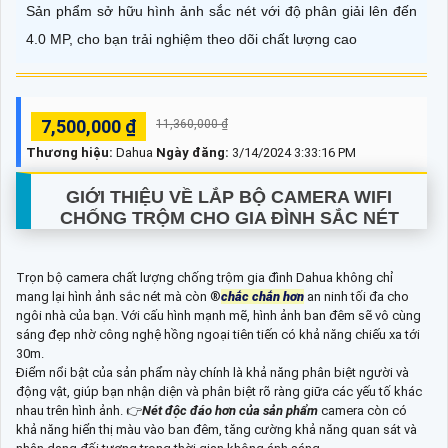
Sản phẩm sở hữu hình ảnh sắc nét với độ phân giải lên đến
4.0 MP, cho bạn trải nghiệm theo dõi chất lượng cao
7,500,000 ₫
11,360,000 ₫
Thương hiệu:
Dahua
Ngày đăng:
3/14/2024 3:33:16 PM
GIỚI THIỆU VỀ
LẮP BỘ CAMERA WIFI
CHỐNG TRỘM CHO GIA ĐÌNH SẮC NÉT
Trọn bộ camera chất lượng chống trộm gia đình Dahua không chỉ
mang lại hình ảnh sắc nét mà còn ®️
chắc chắn hơn
an ninh tối đa cho
ngôi nhà của bạn. Với cấu hình mạnh mẽ, hình ảnh ban đêm sẽ vô cùng
sáng đẹp nhờ công nghệ hồng ngoại tiên tiến có khả năng chiếu xa tới
30m.
Điểm nổi bật của sản phẩm này chính là khả năng phân biệt người và
động vật, giúp bạn nhận diện và phân biệt rõ ràng giữa các yếu tố khác
nhau trên hình ảnh. 👉
Nét độc đáo hơn của sản phẩm
camera còn có
khả năng hiển thị màu vào ban đêm, tăng cường khả năng quan sát và