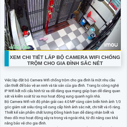
XEM CHI TIẾT
LẮP BỘ CAMERA WIFI CHỐNG
TRỘM CHO GIA ĐÌNH SẮC NÉT
Việc lắp đặt bộ Camera Wifi chống trộm cho gia đình là một nhu cầu
cần thiết để bảo vệ an ninh và tài sản của gia đình. Trang bị công nghệ
IP Wifi kết nối cấu hình từ xa dễ dàng qua mạng giúp bạn dễ dàng quan
sát và kiểm soát từ xa mọi hoạt động xung quanh ngôi nhà.
Bộ Camera Wifi với độ phân giải cao 4.0 MP cùng cảm biến hình ảnh 1/3
góc giám sát siêu rộng sẽ cung cấp hình ảnh sắc nét, chi tiết và rõ ràng.
Thiết kế sản phẩm chất lượng Đồng hành bạn dễ dàng nhận biết và
theo dõi mọi hoạt động xảy ra trong và ngoài nhà, từ đó nâng cao khả
năng bảo vệ cho gia đình.