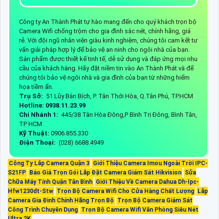
Công ty An Thành Phát tự hào mang đến cho quý khách trọn bộ
Camera Wifi chống trộm cho gia đình sắc nét, chính hãng, giá
rẻ. Với đội ngũ nhân viên giàu kinh nghiệm, chúng tôi cam kết tư
vấn giải pháp hợp lý để bảo vệ an ninh cho ngôi nhà của bạn.
Sản phẩm được thiết kế tinh tế, dễ sử dụng và đáp ứng mọi nhu
cầu của khách hàng. Hãy đặt niềm tin vào An Thành Phát và để
chúng tôi bảo vệ ngôi nhà và gia đình của bạn từ những hiểm
họa tiềm ẩn.
Trụ Sở:
51 Lũy Bán Bích, P. Tân Thới Hòa, Q.Tân Phú, TP.HCM
Hotline: 0938.11.23.99
Chi Nhánh 1:
445/38 Tân Hòa Đông,P Bình Trị Đông, Bình Tân,
TP HCM
Kỹ Thuật:
0906.855.330
Điện Thoại:
(028) 6688.4949
Công Ty Lắp Camera Quận 3
Giới Thiệu Camera Imou Ngoài Trời IPC-
S21FP
Báo Giá Trọn Gói Lắp Đặt Camera Giám Sát Hikvision
Sửa
Chữa Máy Tính Quận Tân Bình
Giới Thiệu Về Camera Dahua Dh-Ipc-
Hfw1230dt-Stw
Trọn Bộ Camera Wifi Cho Cửa Hàng Chất Lượng
Lắp
Camera Gia Đình Chính Hãng Trọn Bộ
Trọn Bộ Camera Giám Sát
Công Trình Chuyên Dụng
Trọn Bộ Camera Wifi Văn Phòng Siêu Nét
Ultra 2K