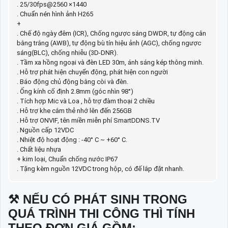
. 25/30fps@2560 ×1440
. Chuẩn nén hình ảnh H265
+
. Chế độ ngày đêm (ICR), Chống ngược sáng DWDR, tự động cân
bằng trắng (AWB), tự động bù tín hiệu ảnh (AGC), chống ngược
sáng(BLC), chống nhiễu (3D-DNR).
. Tầm xa hồng ngoại và đèn LED 30m, ánh sáng kép thông minh.
. Hỗ trợ phát hiện chuyển động, phát hiện con người
. Báo động chủ động bằng còi và đèn.
. Ống kính cố định 2.8mm (góc nhìn 98°)
. Tích hợp Mic và Loa , hỗ trợ đàm thoại 2 chiều
. Hỗ trợ khe cắm thẻ nhớ lên đến 256GB
. Hỗ trợ ONVIF, tên miền miễn phí SmartDDNS.TV
. Nguồn cấp 12VDC
. Nhiệt độ hoạt động : -40° C ~ +60° C.
. Chất liệu nhựa
+ kim loại, Chuẩn chống nước IP67
. Tặng kèm nguồn 12VDC trong hộp, có đế lắp đặt nhanh.
⚒ NẾU CÓ PHÁT SINH TRONG
QUÁ TRÌNH THI CÔNG THÌ TÍNH
THEO ĐƠN GIÁ GỒM: