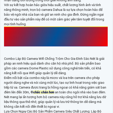
nhận dạng đối tượng trong thời gian không ánh sáng.
Với sự kết hợp hoàn hảo giữa hiệu suất, chất lượng hình ảnh và tính
năng thông minh, trọn bộ camera Dahua là sự lựa chọn hoàn hảo để
bảo vệ ngôi nhà của bạn và giữ an ninh cho gia đình. Đừng ngần ngại
đầu tư vào sản phẩm này để có một cảm giác yên tâm tuyệt đối trong
mọi tình huống.
XEM CHI TIẾT
LẮP BỘ CAMERA WIFI CHỐNG
TRỘM CHO GIA ĐÌNH SẮC NÉT
CHẤT LƯỢNG
SIÊU RẺ
Combo Lắp Bộ Camera Wifi Chống Trộm Cho Gia Đình Sắc Nét là giải
pháp an ninh hiệu quả dành cho căn hộ nhà phố. Bộ sản phẩm bao
gồm các camera Dome Plastic sử dụng công nghệ tiên tiến, có khả
năng kết nối qua Wifi giúp quản lý dễ dàng.
Điểm nổi bật của combo này là micro và loa trên camera cho phép
người dùng nghe và nói cùng một lúc, tạo sự linh hoạt trong việc giao
tiếp từ xa. Camera được trang bị hồng ngoại có khả năng giám sát ban
đêm lên đến 30m, ®️
chắc chắn hơn
an toàn cho ngôi nhà vào ban đêm.
Nét mang lại ấn tượng hơn bộ camera này cũng hỗ trợ khả năng lưu dữ
liệu thông qua thẻ nhớ, giúp quản lý và lưu trữ thông tin dễ dàng mà
không cần kết nối đến thiết bị ngoại vi.
Lựa Chọn Ngay Các Bộ Sản Phẩm Camera Siêu Chất Lượng: Lắp Bộ