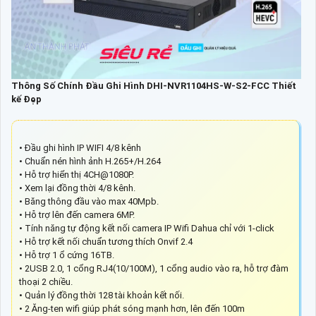
Thông Số Chính Đầu Ghi Hình DHI-NVR1104HS-W-S2-FCC Thiết
kế Đẹp
• Đầu ghi hình IP WIFI 4/8 kênh
• Chuẩn nén hình ảnh H.265+/H.264
• Hỗ trợ hiển thị 4CH@1080P.
• Xem lại đồng thời 4/8 kênh.
• Băng thông đầu vào max 40Mpb.
• Hỗ trợ lên đến camera 6MP.
• Tính năng tự động kết nối camera IP Wifi Dahua chỉ với 1-click
• Hỗ trợ kết nối chuẩn tương thích Onvif 2.4
• Hỗ trợ 1 ổ cứng 16TB.
• 2USB 2.0, 1 cổng RJ4(10/100M), 1 cổng audio vào ra, hỗ trợ đàm
thoại 2 chiều.
• Quản lý đồng thời 128 tài khoản kết nối.
• 2 Ăng-ten wifi giúp phát sóng mạnh hơn, lên đến 100m