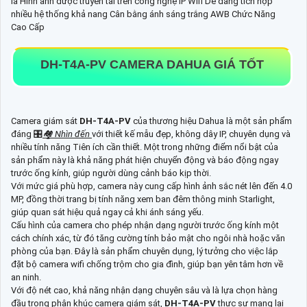
là Hình anh được truyền tải trên công nghệ IP Wifi Dễ dàng tích hợp
nhiều hệ thống khả nang Cân bằng ánh sáng trắng AWB Chức Năng
Cao Cấp
DH-T4A-PV
CAMERA DAHUA GIÁ TỐT
Camera giám sát
DH-T4A-PV
của thương hiệu Dahua là một sản phẩm
đáng 🎛
🏘
Nhìn đến
với thiết kế mẫu đẹp, không dây IP, chuyên dụng và
nhiều tính năng Tiên ích cần thiết. Một trong những điểm nổi bật của
sản phẩm này là khả năng phát hiện chuyển động và báo động ngay
trước ống kính, giúp người dùng cảnh báo kịp thời.
Với mức giá phù hợp, camera này cung cấp hình ảnh sắc nét lên đến 4.0
MP, đồng thời trang bị tính năng xem ban đêm thông minh Starlight,
giúp quan sát hiệu quả ngay cả khi ánh sáng yếu.
Cấu hình của camera cho phép nhận dạng người trước ống kính một
cách chính xác, từ đó tăng cường tính bảo mật cho ngôi nhà hoặc văn
phòng của bạn. Đây là sản phẩm chuyên dụng, lý tưởng cho việc lắp
đặt bộ camera wifi chống trộm cho gia đình, giúp bạn yên tâm hơn về
an ninh.
Với độ nét cao, khả năng nhận dạng chuyên sâu và là lựa chọn hàng
đầu trong phân khúc camera giám sát,
DH-T4A-PV
thực sự mang lại