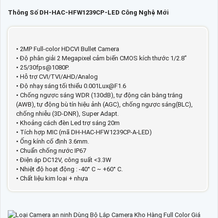
Thông Số DH-HAC-HFW1239CP-LED Công Nghệ Mới
• 2MP Full-color HDCVI Bullet Camera
• Độ phân giải 2 Megapixel cảm biến CMOS kích thước 1/2.8”
• 25/30fps@1080P.
• Hỗ trợ CVI/TVI/AHD/Analog
• Độ nhạy sáng tối thiểu 0.001Lux@F1.6
• Chống ngược sáng WDR (130dB), tự động cân bằng trắng
(AWB), tự động bù tín hiệu ảnh (AGC), chống ngược sáng(BLC),
chống nhiễu (3D-DNR), Super Adapt.
• Khoảng cách đèn Led trợ sáng 20m
• Tích hợp MIC (mã DH-HAC-HFW1239CP-A-LED)
• Ống kính cố định 3.6mm.
• Chuẩn chống nước IP67
• Điện áp DC12V, công suất <3.3W
• Nhiệt độ hoạt động : -40° C ~ +60° C.
• Chất liệu kim loại + nhựa