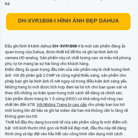
DH-XVR1B08-I
HÌNH ẢNH ĐẸP DAHUA
Đầu ghi hình 8 kênh dahua
DH-XVR1B08-I
là một sản phẩm đáng 👍
quan trọng của Dahua, được thiết kế để thu và ghi lại hình ảnh từ
camera HD analog. Sản phẩm này có chất lượng cao và mẫu mã phong
phú, tự tin mang lại sự hài lòng cho khách hàng.
Điểm đáng 👍 quan trọng đầu tiên của sản phẩm này là chất lượng hình
ảnh. Với độ phân giải 2.0 MP và công nghệ thiếu sáng, sản phẩm cho
phép bạn ghi lại hình ảnh rõ nét ngay cả trong điều kiện ánh sáng yếu.
Những trang bị mới được tích hợp đem lại lợi ích cho bạn quan sát và
theo dõi những sự kiện quan trọng một cách dễ dàng và chính xác.
Sản phẩm được trang bị 1 ổ cứng (HDD) có khả năng mở rộng cao
nhất lên đến 6TB.
Với Những Trang bị cao cấp
cho phép bạn lưu trữ
một lượng lớn dữ liệu và ghi lại video dài hạn mà không cần lo lắng về
không gian lưu trữ.
Thiết kế đầu thu dạng box tinh tế của sản phẩm cũng là một điểm nổi
bật. Với kích thước nhỏ gọn và thiết kế đẹp mắt, đầu thu này dễ dàng
thích ứng và lắp đặt vào hầu hết các công trình dân dụng một cách