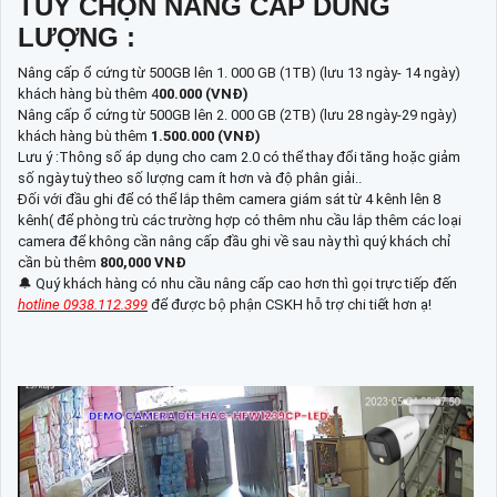
TÙY CHỌN NÂNG CẤP DUNG
LƯỢNG :
Nâng cấp ổ cứng từ 500GB lên 1. 000 GB (1TB) (lưu 13 ngày- 14 ngày)
khách hàng bù thêm 4
00.000 (VNĐ)
Nâng cấp ổ cứng từ 500GB lên 2. 000 GB (2TB) (lưu 28 ngày-29 ngày)
khách hàng bù thêm
1.500.000 (VNĐ)
Lưu ý :Thông số áp dụng cho cam 2.0 có thể thay đổi tăng hoặc giảm
số ngày tuỳ theo số lượng cam ít hơn và độ phân giải..
Đối với đầu ghi để có thể lắp thêm camera giám sát từ 4 kênh lên 8
kênh( để phòng trù các trường hợp có thêm nhu cầu lắp thêm các loại
camera để không cần nâng cấp đầu ghi về sau này thì quý khách chỉ
cần bù thêm
800,000 VNĐ
🔔 Quý khách hàng có nhu cầu nâng cấp cao hơn thì gọi trực tiếp đến
hotline 0938.112.399
để được bộ phận CSKH hỗ trợ chi tiết hơn ạ!