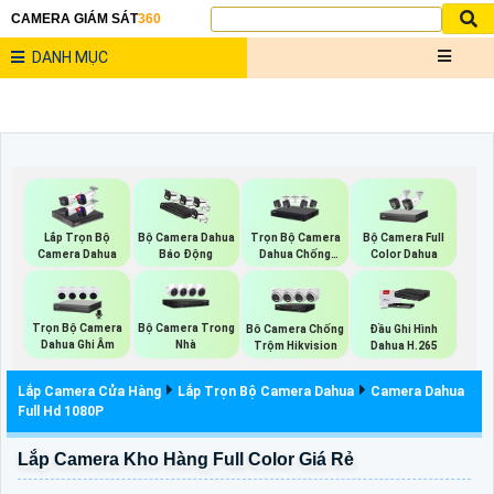
CAMERA GIÁM SÁT
360
DANH MỤC
Trọn Bộ Camera
Bộ Camera Full
Lắp Trọn Bộ
Bộ Camera Dahua
Dahua Chống
Color Dahua
Camera Dahua
Báo Động
Trộm
Trọn Bộ Camera
Bộ Camera Trong
Bô Camera Chống
Đầu Ghi Hình
Dahua Ghi Âm
Nhà
Trộm Hikvision
Dahua H.265
Lắp Camera Cửa Hàng
Lắp Trọn Bộ Camera Dahua
Camera Dahua
Full Hd 1080P
Lắp Camera Kho Hàng Full Color Giá Rẻ