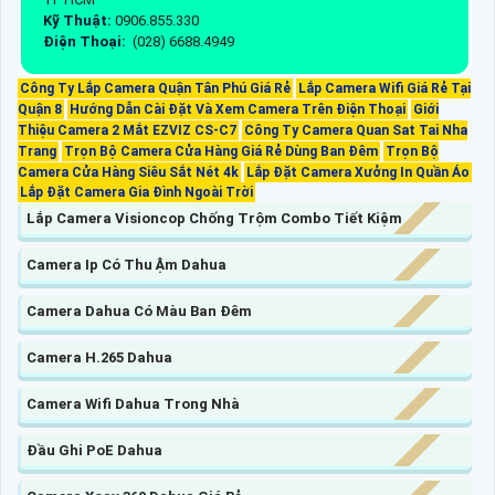
Kỹ Thuật:
0906.855.330
Điện Thoại:
(028) 6688.4949
Công Ty Lắp Camera Quận Tân Phú Giá Rẻ
Lắp Camera Wifi Giá Rẻ Tại
Quận 8
Hướng Dẫn Cài Đặt Và Xem Camera Trên Điện Thoại
Giới
Thiệu Camera 2 Mắt EZVIZ CS-C7
Công Ty Camera Quan Sat Tai Nha
Trang
Trọn Bộ Camera Cửa Hàng Giá Rẻ Dùng Ban Đêm
Trọn Bộ
Camera Cửa Hàng Siêu Sắt Nét 4k
Lắp Đặt Camera Xưởng In Quần Áo
Lắp Đặt Camera Gia Đình Ngoài Trời
Lắp Camera Visioncop Chống Trộm Combo Tiết Kiệm
Camera Ip Có Thu Ậm Dahua
Camera Dahua Có Màu Ban Đêm
Camera H.265 Dahua
Camera Wifi Dahua Trong Nhà
Đầu Ghi PoE Dahua