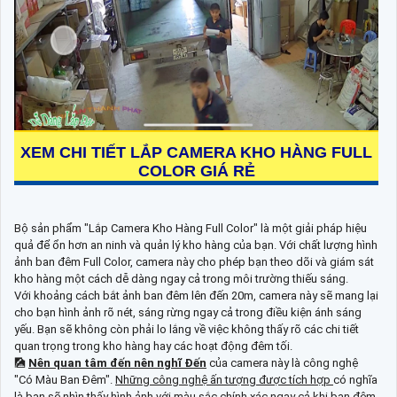
XEM CHI TIẾT
LẮP CAMERA KHO HÀNG FULL
COLOR GIÁ RẺ
Bộ sản phẩm "Lắp Camera Kho Hàng Full Color" là một giải pháp hiệu
quả để ổn hơn an ninh và quản lý kho hàng của bạn. Với chất lượng hình
ảnh ban đêm Full Color, camera này cho phép bạn theo dõi và giám sát
kho hàng một cách dễ dàng ngay cả trong môi trường thiếu sáng.
Với khoảng cách bắt ảnh ban đêm lên đến 20m, camera này sẽ mang lại
cho bạn hình ảnh rõ nét, sáng rừng ngay cả trong điều kiện ánh sáng
yếu. Bạn sẽ không còn phải lo lắng về việc không thấy rõ các chi tiết
quan trọng trong kho hàng hay các hoạt động đêm tối.
🎑
Nên quan tâm đến nên nghĩ Đến
của camera này là công nghệ
"Có Màu Ban Đêm".
Những công nghệ ấn tượng được tích hợp
có nghĩa
là bạn sẽ nhìn thấy hình ảnh với màu sắc chính xác ngay cả khi ban đêm.