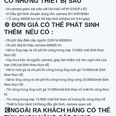
CÓ NHỮNG THIẾT BỊ SAU
- 04 camera giám sát siêu nét DH-HAC-HFW1239CP-LED
- 01 Đầu ghi hình chuyên dụng cho camera DH-XVR1B08-I
- 1 Ổ cứng 500GB lưu trữ dữ liệu hình ảnh(lưu trữ 5-8 ngày)
⚙ ĐƠN GIÁ CÓ THỂ PHÁT SINH
THÊM NẾU CÓ :
- Chi phí dây điện cấp nguồn 220V là 6000đ/m
- Chi phí dây tín hiệu camera 6000đ/1m
- Vật tư ống nẹp và chi phí thi công trong nẹp 15.000/ mét (tính theo
thực tế)
- Hộp box bảo vệ nguồn camera, giúp làm thẩm mỹ cho ngôi nhà của
bạn 25K/cái (tính theo thực tế)
- Vật tư ruột gà và chi phí thi công trong ống ruột gà 10.000/mét (tính
theo thực tế)
- Vật tư ống cứng và chi phí thi công trong ống cứng 20.000đ/mét (tính
theo thực tế)
- Thi công trong ống ruột gà 10.000/mét tính theo số mét thi công thực
tế.
- Thi công trong nẹp 15.000/ mét tính theo số lượng thi công thực tế.
- Thiết bị bảo hành 24 tháng đầu ghi hình, camera quan sát.
💽NGOÀI RA KHÁCH HÀNG CÓ THỂ