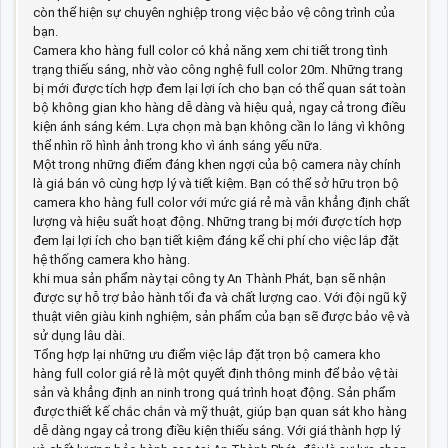
còn thể hiện sự chuyên nghiệp trong việc bảo vệ công trình của
bạn.
Camera kho hàng full color có khả năng xem chi tiết trong tình
trạng thiếu sáng, nhờ vào công nghệ full color 20m. Những trang
bị mới được tích hợp đem lại lợi ích cho bạn có thể quan sát toàn
bộ không gian kho hàng dễ dàng và hiệu quả, ngay cả trong điều
kiện ánh sáng kém. Lựa chọn mà bạn không cần lo lắng vì không
thể nhìn rõ hình ảnh trong kho vì ánh sáng yếu nữa.
Một trong những điểm đáng khen ngợi của bộ camera này chính
là giá bán vô cùng hợp lý và tiết kiệm. Bạn có thể sở hữu trọn bộ
camera kho hàng full color với mức giá rẻ mà vẫn khẳng định chất
lượng và hiệu suất hoạt động. Những trang bị mới được tích hợp
đem lại lợi ích cho bạn tiết kiệm đáng kể chi phí cho việc lắp đặt
hệ thống camera kho hàng.
khi mua sản phẩm này tại công ty An Thành Phát, bạn sẽ nhận
được sự hỗ trợ bảo hành tối đa và chất lượng cao. Với đội ngũ kỹ
thuật viên giàu kinh nghiệm, sản phẩm của bạn sẽ được bảo vệ và
sử dụng lâu dài.
Tổng hợp lại những ưu điểm việc lắp đặt trọn bộ camera kho
hàng full color giá rẻ là một quyết định thông minh để bảo vệ tài
sản và khẳng định an ninh trong quá trình hoạt động. Sản phẩm
được thiết kế chắc chắn và mỹ thuật, giúp bạn quan sát kho hàng
dễ dàng ngay cả trong điều kiện thiếu sáng. Với giá thành hợp lý