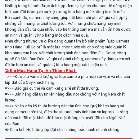
Những trang bị mới được tích hợp đem lại lợi ích cho bạn dễ dàng nhận
biết các đối tượng và sự kiện trong kho hàng mà không bị mất màu.
Bên cạnh đó, camera này cũng giúp tiết kiệm chi phí với giá cả hợp lý
nhưng vẫn mang lại chất lượng tốt. Với những chức nằng này mình
không cần đầu tư quá nhiều vào hệ thống camera mà vẫn ổn hơn được
an ninh và quản lý kho hàng một cách hiệu quả.
Nhìn chung những ưu điểm đáng quan tâm bộ sản phẩm "Lắp Camera
Kho Hàng Full Color" là một lựa chọn tuyệt vời cho công việc quản lý
kho hàng của bạn. Với chất lượng hình ảnh ban đêm Full Color, công
nghệ Có Màu Ban Đêm và giá cả phải chăng, camera này đáng xem xét
để ổn hơn an ninh và quản lý kho hàng một cách hiệu quả.
🤝 Khi Mua Hàng Tại An Thành Phát:
=>>> Được tư vấn số lượng và loại camera phù hợp với vị trí và nhu cầu
lắp đặt của Quý khách hàng.
=>>> Báo giá cụ thể và cam kết giá rẻ nhất thị trường.
=>>> Bán hàng đặt uy tín lên hàng đầu nói không với hàng kém chất
lượng
=>>> Nhân viên kỹ thuật hướng dẫn tận tình cho Quý khách hàng sử
dụng camera trên tivi, điện thoại, Ipad, máy tính bàn và laptop. Hướng
dẫn cách đổi mật khẩu để bảo mật thông tin tuyệt đối cho Ngôi Nhà
của Bạn.
💎 Cam kết: Hệ thống lắp đặt chính hãng, bảo hành nhanh chóng.