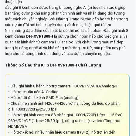
thuận tiện.
đầu ghi 8 kênh còn được trang bị công nghệ AI (trí tuệ nhân tạo), giúp
bạn tăng cường khả năng phân tích hình ảnh và nhận dạng đối tượng
một cách chuyên nghiệp.
Với Những Trang bị cao cấp
hỗ trợ bạn trong
các dự án đòi hỏi tính chuyên dụng và đem lại hiệu quả tối ưu.
Nhìn những đặc điểm của thiết bị có thể nói là sản phẩm Đầu ghi hình 8
kênh dahua
DH-XVR1B08-I
là sự lựa chọn hoàn hảo cho việc ghi lại và
quan sát hình ảnh từ camera HD analog. Với chất lượng mẫu mã đẹp,
trang bị công nghệ AI và khả năng mở rộng lưu trữ, sản phẩm này phù
hợp cho cả công trình dân dụng và các dự án chuyên nghiệp.
Thông Số Đầu thu KTS DH-XVR1B08-I Chất Lượng
• Đầu ghi hình 8 kênh, hỗ trợ camera HDCVI/TVI/AHD/Analog/IP
• Hỗ trợ chuẩn nén AI-Coding
• Hỗ trợ tối đa 4 kênh SMD Plus (analog).
• Chuẩn nén hình ảnh H265+/H265 với hai luồng dữ liệu, độ phân
giải 1080P/720P@25/30 fps
• Hỗ trợ ghi hình camera độ phân giải 1080N/720P(1 fps – 15 fps),
960H/D1/CIF (1 fps–25/30 fps), cổng ra tín hiệu video đồng thời
HDMI/VGA
• Hỗ trợ kết nối nhiều nhãn hiệu camera IP(8+2), hỗ trợ lên đến