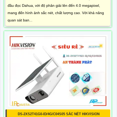
đầu đọc Dahua, với độ phân giải lên đến 4.0 megapixel,
mang đến hình ảnh sắc nét, chất lượng cao. Với khả năng
quan sát ban...
DS-2XS2T41G0-ID/4G/C04S05 SẮC NÉT HIKVISION