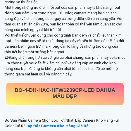
chóng và thuận tiện.
Một trong những ưu điểm nổi bật của sản phẩm này là khả năng hoạt
động ban đêm. Với công nghệ Full Color, camera mang lại hình ảnh
sáng đẹp và chất lượng cao ngay cả trong điều kiện ánh sáng yếu. Với
tầm quan sát lên đến 20m, bạn hoàn toàn có thể yên tâm quan sát kho
hàng của mình ngay cả khi trời tối.
Với thiết kế chuyên dụng cho công trình ban đêm và chất liệu thân kim
loại, sản phẩm này sẽ tỏ ra rất đáng tin cậy và bền bỉ. Bạn có thể lắp đặt
camera bên ngoài trời mà không cần lo lắng về những tác động của
thời tiết hoặc môi trường bên ngoài.
🔮
Đáng chú trọng hơn cả
với giá cả phải chăng, sản phẩm này sẽ là một
lựa chọn tuyệt vời để tiết kiệm chi phí và đẳng cấp an ninh cho kho
hàng của bạn. Chúng ta không cần phải tốn nhiều tiền để có một hệ
thống giám sát hiệu quả và đáng tin cậy.
BO-4-
DH-HAC-HFW1239CP-LED
DAHUA
MẪU ĐẸP
Bộ Sản Phẩm Camera Chọn Lọc Tốt Nhất: Lắp Camera Kho Hàng Full
Color Giá Rẻ
Lắp Đặt Camera Kho Hàng Giá Rẻ