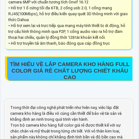
camera 6MP với chuẩn tương tích Onvif 16.12
• Hỗ trợ 1 ổ cứng tối đa 6TB, 2 cổng usb 2.0, 1 cổng mạng
RJ45(100Mbps), hỗ trợ điều kiển quay quét 3D thông minh với giao
thức Dahua
• Hỗ trợ xem lại và trực tiếp qua mạng máy tính thiết bị di động, hỗ
trợ cấu hình thông minh qua P2P, 1 cổng audio vào ra hỗ trợ đàm
thoại hai chiều, quản lý đồng thời 128 tài khoản kết nối.
• Hỗ trợ truyền tải âm thanh, báo động qua cáp đồng trục
TÌM HIỂU VỀ
LẮP CAMERA KHO HÀNG FULL
COLOR GIÁ RẺ
CHẤT LƯỢNG CHIẾT KHẤU
CAO
Trong thời đại công nghệ phát triển như hiện nay, việc lắp đặt
camera kho hàng là điều vô cùng cần thiết để bảo vệ tài sản và
khẳng định an ninh trong quá trình vận hành.
Trọn bộ camera kho hàng full color giá rẻ được thiết kế với sự
chắc chắn và mỹ thuật trong từng chi tiết. Với vỏ thân kim loại,
sản phẩm này không chỉ khẳng định tính bền và độ bền cao mà