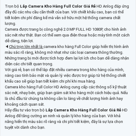
Trọn bộ
Lắp Camera Kho Hàng Full Color Giá Rẻ
HD Anlog đáp ứng
đầy đủ các nhu cầu cần thiết của bạn. Với chiết khấu cao, bạn có thể
tiết kiệm chi phí đáng kể mà vẫn sở hữu một hệ thống camera chất
lượng.
Camera được trang bị công nghệ 2.0 MP FULL HD 1080P, cho hình ảnh
sắc nét như thật. Bạn có thể xem qua điện thoại hoặc máy tính một cách
dễ dàng, tiện lợi.
🔈
Chú trọn lớn nhất là
camera kho hàng Full Color giúp hiển thị hình ảnh
màu sắc rõ ràng, không mờ nhạt như các loại camera thông thường.
Những trang bị mới được tích hợp đem lại lợi ích cho bạn dễ dàng nhận
diện các chi tiết quan trọng.
Với giá rẻ, bạn có thể lắp đặt nhiều camera trong kho hàng của mình,
nâng cao tính bảo mật và quản lý. việc được trợ giúp từ hệ thống chiết
khấu cao sẽ giúp bạn tiết kiệm chi phí khi mua hàng.
Camera kho hàng Full Color HD Anlog cung cấp các thông số kỹ thuật
sắc nét, nhạy bén, giúp bạn giám sát kho hàng một cách hiệu quả. Nếu
là chủ đầu từ chúng ta không cần lo lắng về chất lượng hình ảnh hay
khoảng cách quan sát.
Hãy đầu tư vào trọn bộ
Lắp Camera Kho Hàng Full Color Giá Rẻ
HD
Anlog để tăng cường an ninh và quản lý kho hàng của bạn. Với khả
năng hiển thị màu sắc rõ ràng và chi phí tiết kiệm, đây là sự lựa chọn
tuyệt vời dành cho bạn.