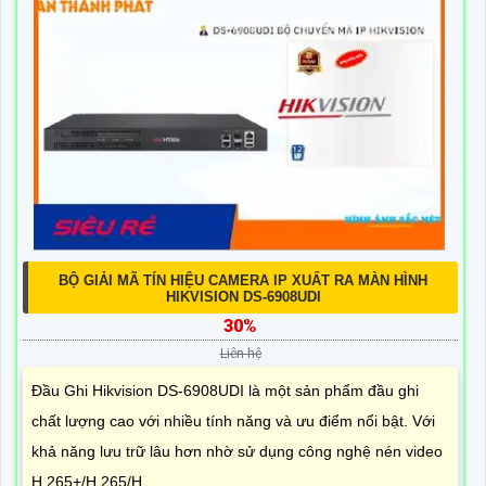
BỘ GIẢI MÃ TÍN HIỆU CAMERA IP XUẤT RA MÀN HÌNH
HIKVISION DS-6908UDI
30%
Liên hệ
Đầu Ghi Hikvision DS-6908UDI là một sản phẩm đầu ghi
chất lượng cao với nhiều tính năng và ưu điểm nổi bật. Với
khả năng lưu trữ lâu hơn nhờ sử dụng công nghệ nén video
H.265+/H.265/H