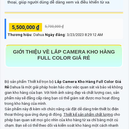
thoại, giúp người dùng dễ dàng xem và điều khiển từ xa
5,500,000 ₫
5,700,000 ₫
Thương hiệu:
Dahua
Ngày đăng:
3/23/2023 8:29:12 AM
GIỚI THIỆU VỀ
LẮP CAMERA KHO HÀNG
FULL COLOR GIÁ RẺ
Bộ sản phẩm Thiết kế trọn bộ
Lắp Camera Kho Hàng Full Color Giá
Rẻ
Dahua là một giải pháp hoàn hảo cho việc quan sát và bảo vệ không
gian kho hàng của bạn. Với hình ảnh sáng đẹp và chất lượng cao, sản
phẩm này sẽ đẳng cấp rằng bạn có thể giám sát được mọi hoạt động
trong kho hàng của mình.
Sản phẩm này đi kèm với chức năng cài đặt dễ dàng trên thiết bị điện
thoại thông qua ứng dụng di động.
Thiết kế sản phẩm chất lượng
cho
phép bạn quan sát mọi góc nhìn của kho hàng từ xa chỉ bằng một cú
chạm. Bạn sẽ có thể theo dõi và kiểm soát kho hàng một cách nhanh