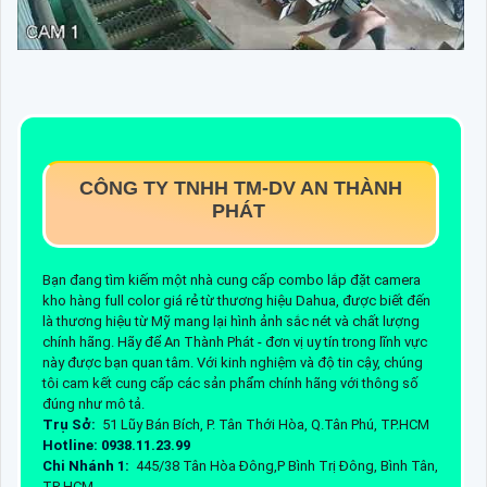
CÔNG TY TNHH TM-DV AN THÀNH
PHÁT
Bạn đang tìm kiếm một nhà cung cấp combo lắp đặt camera
kho hàng full color giá rẻ từ thương hiệu Dahua, được biết đến
là thương hiệu từ Mỹ mang lại hình ảnh sắc nét và chất lượng
chính hãng. Hãy để An Thành Phát - đơn vị uy tín trong lĩnh vực
này được bạn quan tâm. Với kinh nghiệm và độ tin cậy, chúng
tôi cam kết cung cấp các sản phẩm chính hãng với thông số
đúng như mô tả.
Trụ Sở:
51 Lũy Bán Bích, P. Tân Thới Hòa, Q.Tân Phú, TP.HCM
Hotline: 0938.11.23.99
Chi Nhánh 1:
445/38 Tân Hòa Đông,P Bình Trị Đông, Bình Tân,
TP HCM