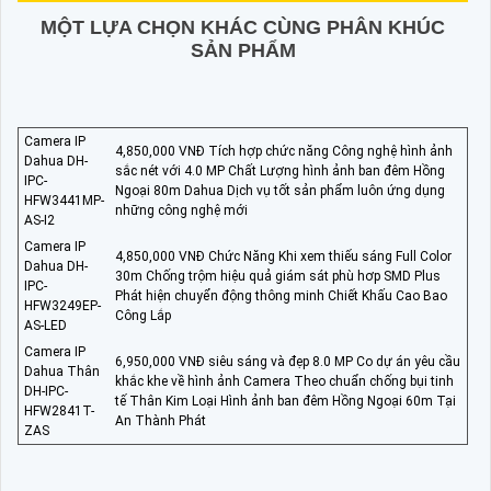
MỘT LỰA CHỌN KHÁC CÙNG PHÂN KHÚC
SẢN PHẨM
Camera IP
4,850,000 VNĐ Tích hợp chức năng Công nghệ hình ảnh
Dahua DH-
sắc nét với 4.0 MP Chất Lượng hình ảnh ban đêm Hồng
IPC-
Ngoại 80m Dahua Dịch vụ tốt sản phẩm luôn ứng dụng
HFW3441MP-
những công nghệ mới
AS-I2
Camera IP
4,850,000 VNĐ Chức Năng Khi xem thiếu sáng Full Color
Dahua DH-
30m Chống trộm hiệu quả giám sát phù hơp SMD Plus
IPC-
Phát hiện chuyển động thông minh Chiết Khấu Cao Bao
HFW3249EP-
Công Lắp
AS-LED
Camera IP
6,950,000 VNĐ siêu sáng và đẹp 8.0 MP Co dự án yêu cầu
Dahua Thân
khắc khe về hình ảnh Camera Theo chuẩn chống bụi tinh
DH-IPC-
tế Thân Kim Loại Hình ảnh ban đêm Hồng Ngoại 60m Tại
HFW2841T-
An Thành Phát
ZAS