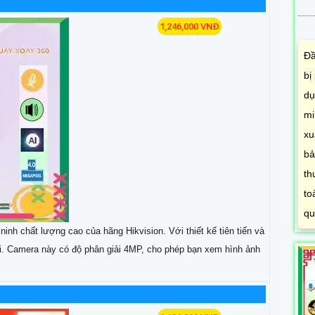
1,246,000 VNĐ
Đầ
bị
dụ
mi
xu
bả
th
to
qu
chất lượng cao của hãng Hikvision. Với thiết kế tiên tiến và
i. Camera này có độ phân giải 4MP, cho phép bạn xem hình ảnh