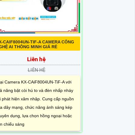
X-CAIF8004UN-TIF-A CAMERA CÔNG
GHỆ AI THÔNG MINH GIÁ RẺ
Liên hệ
LIÊN HỆ
ại Camera KX-CAiF8004UN-TiF-A với
ả năng bật còi hú to và đèn nhấp nháy
i phát hiện xâm nhập. Cung cấp nguồn
a dây mạng, chức năng ánh sáng kép
uyên dụng, lựa chọn hồng ngoại hoặc
n chiếu sáng