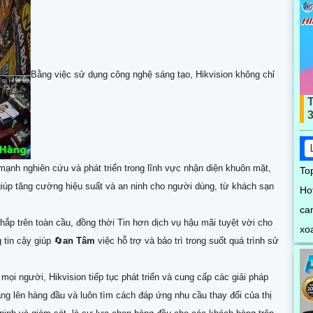
và
Bằng việc sử dụng công nghệ sáng tạo, Hikvision không chỉ
mạnh nghiên cứu và phát triển trong lĩnh vực nhận diện khuôn mặt,
To
giúp tăng cường hiệu suất và an ninh cho người dùng, từ khách sạn
Ho
ca
ắp trên toàn cầu, đồng thời Tin hơn dịch vụ hậu mãi tuyệt vời cho
xoa
tin cậy giúp 🔄
an Tâm
việc hỗ trợ và bảo trì trong suốt quá trình sử
kế 
hì
ọi người, Hikvision tiếp tục phát triển và cung cấp các giải pháp
lý
ng lên hàng đầu và luôn tìm cách đáp ứng nhu cầu thay đổi của thị
gi