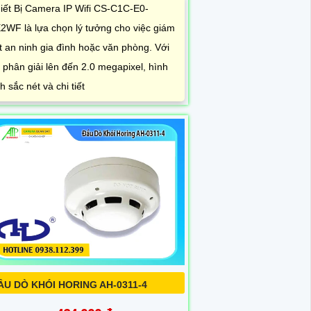
iết Bị Camera IP Wifi CS-C1C-E0-
2WF là lựa chọn lý tưởng cho việc giám
t an ninh gia đình hoặc văn phòng. Với
 phân giải lên đến 2.0 megapixel, hình
h sắc nét và chi tiết
ẦU DÒ KHÓI HORING AH-0311-4