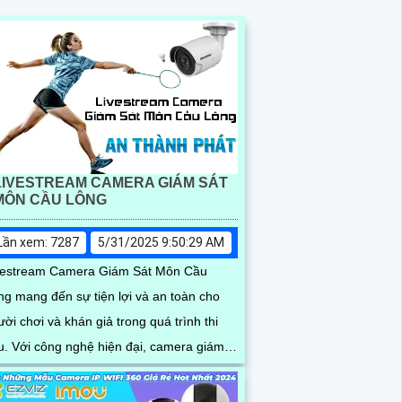
LIVESTREAM CAMERA GIÁM SÁT
MÔN CẦU LÔNG
Lần xem: 7287
5/31/2025 9:50:29 AM
vestream Camera Giám Sát Môn Cầu
ng mang đến sự tiện lợi và an toàn cho
ời chơi và khán giả trong quá trình thi
 đại, camera giám
t cho phép người xem theo dõi trực tiếp từ
mọi diễn biến trận đấu một cách chi tiết