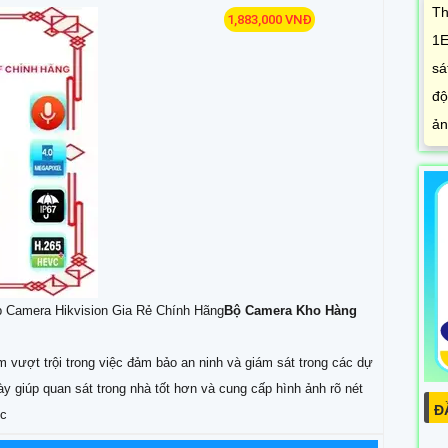
Th
1,883,000 VNĐ
1E
sá
độ
ản
 Camera Hikvision Gia Rẻ Chính Hãng
Bộ Camera Kho Hàng
ượt trội trong việc đảm bảo an ninh và giám sát trong các dự
 giúp quan sát trong nhà tốt hơn và cung cấp hình ảnh rõ nét
Đ
ợc