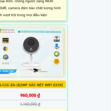
oại 40m, chống ngược sáng WDR
0dB, camera đảm bảo chất lượng hình
h vượt trội trong mọi điều kiện
S-C1C-E0-1E2WF SẮC NÉT WIFI EZVIZ
960,000 ₫
1,160,000 ₫