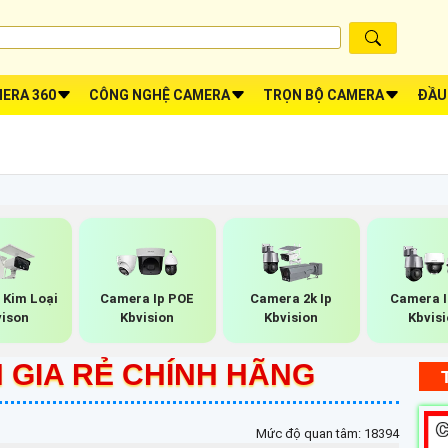
ERA 360
CÔNG NGHỆ CAMERA
TRỌN BỘ CAMERA
ĐẦU
Kim Loại
Camera Ip POE
Camera 2k Ip
Camera I
ison
Kbvision
Kbvision
Kbvis
 GIA RẺ CHÍNH HÃNG
Mức độ quan tâm: 18394