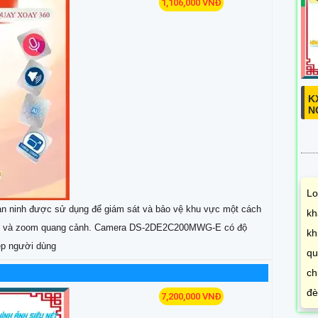
1,106,000 VNĐ
K
N
Lo
 ninh được sử dụng để giám sát và bảo vệ khu vực một cách
kh
0 độ và zoom quang cảnh. Camera DS-2DE2C200MWG-E có độ
kh
hép người dùng
qu
ch
đè
7,200,000 VNĐ