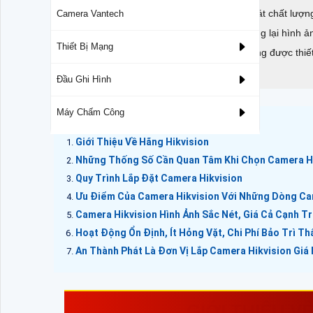
Camera Hikvision là dòng camera giám sát chất lượng 
Camera Vantech
đến doanh nghiệp. Hikvision cam kết mang lại hình ảnh
Thiết Bị Mạng
ninh. Camera Hikvision Gia Rẻ Chính Hãng được thi
giá phải chăng
Đầu Ghi Hình
Máy Chấm Công
Giới Thiệu Về Hãng Hikvision
Những Thống Số Cần Quan Tâm Khi Chọn Camera H
Quy Trình Lắp Đặt Camera Hikvision
Ưu Điểm Của Camera Hikvision Với Những Dòng C
Camera Hikvision Hình Ảnh Sắc Nét, Giá Cả Cạnh T
Hoạt Động Ổn Định, Ít Hỏng Vặt, Chi Phí Bảo Trì Th
An Thành Phát Là Đơn Vị Lắp Camera Hikvision Giá
GIỚI THIỆU V