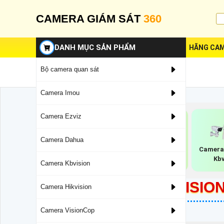
CAMERA GIÁM SÁT
360
DANH MỤC SẢN PHẨM
HÃNG CAM
Bộ camera quan sát
Camera Imou
Camera Ezviz
Camera Dahua
Camera Ip Dome
Camera 
Camera Ip Full
Full Color Kbvision
Kbv
Camera Kbvision
Color
LẮP CAMERA HIKVISION
Camera Hikvision
Camera VisionCop
5/8/2023 10:00:47 AM