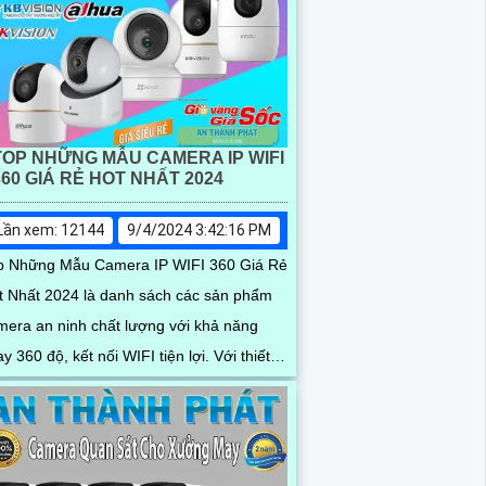
 rõ ràng
TOP NHỮNG MẪU CAMERA IP WIFI
360 GIÁ RẺ HOT NHẤT 2024
Lần xem: 12144
9/4/2024 3:42:16 PM
p Những Mẫu Camera IP WIFI 360 Giá Rẻ
t Nhất 2024 là danh sách các sản phẩm
mera an ninh chất lượng với khả năng
y 360 độ, kết nối WIFI tiện lợi. Với thiết
hiện đại, độ phân giải cao, chất lượng
nh ảnh sắc nét, độ bền cao và giá cả hợp
, đây là sự lựa chọn hàng đầu cho việc
ám sát an ninh trong gia đình, cửa hàng,