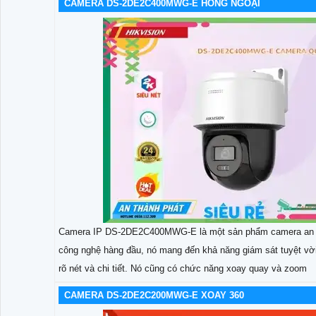
CAMERA DS-2DE2C400MWG-E HỒNG NGOẠI
Camera IP DS-2DE2C400MWG-E là một sản phẩm camera an ninh 
công nghệ hàng đầu, nó mang đến khả năng giám sát tuyệt vờ
rõ nét và chi tiết. Nó cũng có chức năng xoay quay và zoom
CAMERA DS-2DE2C200MWG-E XOAY 360