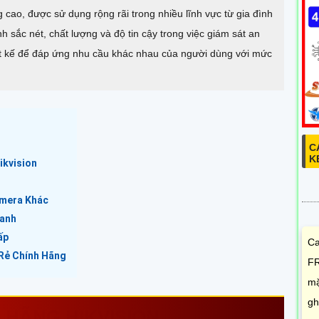
cao, được sử dụng rộng rãi trong nhiều lĩnh vực từ gia đình
 sắc nét, chất lượng và độ tin cậy trong việc giám sát an
ết kế để đáp ứng nhu cầu khác nhau của người dùng với mức
C
K
ikvision
amera Khác
ranh
ấp
Ca
 Rẻ Chính Hãng
FR
mặ
gh
Ề HÃNG HIKVISION