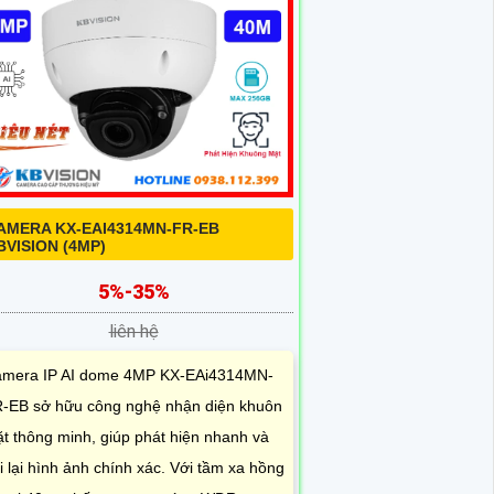
AMERA KX-EAI4314MN-FR-EB
BVISION (4MP)
5%-35%
liên hệ
mera IP AI dome 4MP KX-EAi4314MN-
-EB sở hữu công nghệ nhận diện khuôn
t thông minh, giúp phát hiện nhanh và
i lại hình ảnh chính xác. Với tầm xa hồng