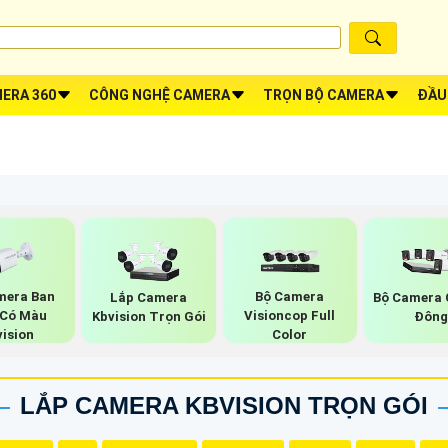
ERA 360
CÔNG NGHỆ CAMERA
TRỌN BỘ CAMERA
ĐẦU
mera Ban
Bộ Camera
Lắp Camera
Bộ Camera 
Có Màu
Visioncop Full
Kbvision Trọn Gói
Đôn
vision
Color
LẮP CAMERA KBVISION TRỌN GÓI