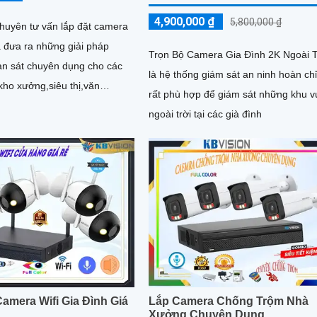
4,900,000 ₫
5,800,000 ₫
chuyên tư vấn lắp đặt camera
à đưa ra những giải pháp
Trọn Bộ Camera Gia Đình 2K Ngoài T
n sát chuyên dụng cho các
là hệ thống giám sát an ninh hoàn ch
kho xưởng,siêu thị,văn
rất phù hợp để giám sát những khu v
au đây chúng ta cùng tìm...
ngoài trời tại các già đình
amera Wifi Gia Đình Giá
Lắp Camera Chống Trộm Nhà
Xưởng Chuyên Dụng