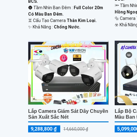
BCS.
🔦 Tầm Nhì
🌚 Tầm Nhìn Ban Đêm :
Full Color 20m
Hồng Ngoại
Có Màu Ban Đêm.
🔩 Camera
♊ Cấu Tạo Camera
Thân Kim Loại.
️☣️ Khả Năn
️✨ Khả Năng :
Chống Nước.
Lắp Camera Giám Sát Dây Chuyền
Lắp Bộ C
Sản Xuất Sắc Nét
Màu Ban
9,288,800 ₫
5,099,00
14,660,000 ₫