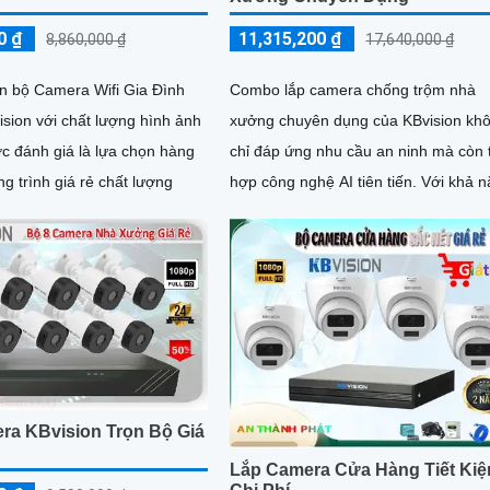
0 ₫
11,315,200 ₫
8,860,000 ₫
17,640,000 ₫
ọn bộ Camera Wifi Gia Đình
Combo lắp camera chống trộm nhà
sion với chất lượng hình ảnh
xưởng chuyên dụng của KBvision kh
c đánh giá là lựa chọn hàng
chỉ đáp ứng nhu cầu an ninh mà còn 
g trình giá rẻ chất lượng
hợp công nghệ AI tiên tiến. Với khả năng
quản lý và giám sát hiệu...
ra KBvision Trọn Bộ Giá
Lắp Camera Cửa Hàng Tiết Ki