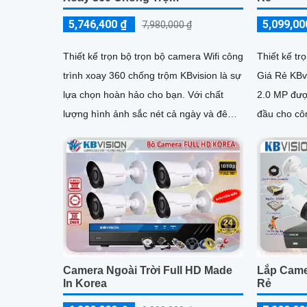
5,746,400 ₫
5,099,00
7,980,000 ₫
Thiết kế trọn bộ trọn bộ camera Wifi công
Thiết kế tr
trình xoay 360 chống trộm KBvision là sự
Giá Rẻ KBvi
lựa chọn hoàn hảo cho bạn. Với chất
2.0 MP đượ
lượng hình ảnh sắc nét cả ngày và đêm,
đầu cho côn
sản phẩm 2
Camera Ngoài Trời Full HD Made
Lắp Came
In Korea
Rẻ