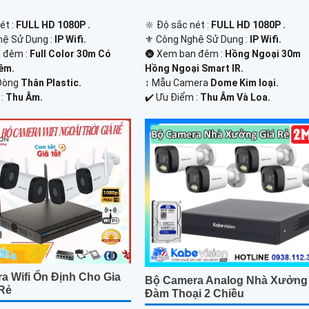
ét :
FULL HD 1080P .
🔆 Độ sắc nét :
FULL HD 1080P .
ệ Sử Dụng :
IP Wifi.
⚜️ Công Nghệ Sử Dụng :
IP Wifi.
 đêm :
Full Color 30m Có
🌚 Xem ban đêm :
Hồng Ngoại 30m
êm.
Hồng Ngoại Smart IR.
Dòng
Thân Plastic.
↕️ Mẫu Camera
Dome Kim loại.
 :
Thu Âm.
️✔️ Ưu Điểm :
Thu Âm Và Loa.
a Wifi Ổn Định Cho Gia
Bộ Camera Analog Nhà Xưởng
 Rẻ
Đàm Thoại 2 Chiều