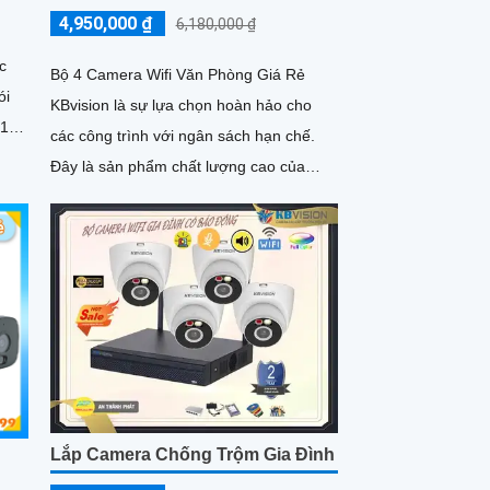
4,950,000 ₫
6,180,000 ₫
c
Bộ 4 Camera Wifi Văn Phòng Giá Rẻ
KBvision là sự lựa chọn hoàn hảo cho
 1
các công trình với ngân sách hạn chế.
ữ
Đây là sản phẩm chất lượng cao của
thương hiệu nổi tiếng KBvision, được
trang bị tính năng đáng chú ý là khả
năng thu âm và loa tích hợp
Lắp Camera Chống Trộm Gia Đình