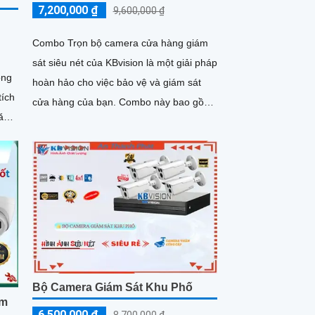
7,200,000 ₫
9,600,000 ₫
Combo Trọn bộ camera cửa hàng giám
sát siêu nét của KBvision là một giải pháp
ông
hoàn hảo cho việc bảo vệ và giám sát
tích
cửa hàng của bạn. Combo này bao gồm
các camera được thiết kế...
Bộ Camera Giám Sát Khu Phố
ệm
6,500,000 ₫