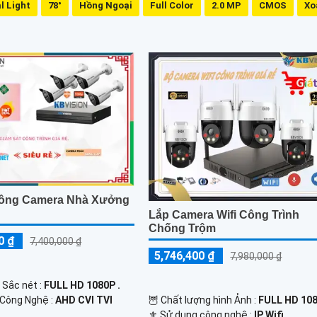
l Light
78°
Hồng Ngoại
Full Color
2.0 MP
CMOS
Xo
Công Camera Nhà Xưởng
Lắp Camera Wifi Công Trình
Chống Trộm
0 ₫
7,400,000 ₫
5,746,400 ₫
7,980,000 ₫
 Sắc nét :
FULL HD 1080P .
 Công Nghệ :
AHD CVI TVI
🦉 Chất lượng hình Ảnh :
FULL HD 108
⚜️ Sử dụng công nghệ :
IP Wifi.