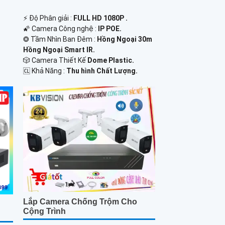
️⚡ Độ Phân giải :
FULL HD 1080P .
🌠 Camera Công nghệ :
IP POE.
❂ Tầm Nhìn Ban Đêm :
Hồng Ngoại 30m
Hồng Ngoại Smart IR.
🎲 Camera Thiết Kế
Dome Plastic.
️🆑 Khả Năng :
Thu hình Chất Lượng.
Lắp Camera Chống Trộm Cho
Cộng Trình