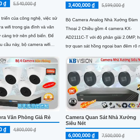
0 ₫
5,540,000 ₫
3,400,000 ₫
5,599,000 ₫
 triển của công nghệ, việc sử
Bộ Camera Analog Nhà Xưởng Đàm
 wifi trong gia đình và văn
Thoại 2 Chiều gồm 4 camera KX-
càng trở nên phổ biến. Để
AD2111C-T với độ phân giải 2.0MP, 
u cầu này, bộ camera wifi
trợ quan sát hồng ngoại ban đêm rõ 
 lựa chọn lý tưởng với giá cả
đến 30m. Hệ thống nổi bật với khả
 và chất lượng ổn định
năng...
ra Văn Phòng Giá Rẻ
Camera Quan Sát Nhà Xưởng
Siêu Nét
0 ₫
4,800,000 ₫
6,000,000 ₫
7,500,000 ₫