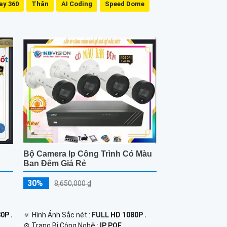
ay 360
Thân
AI Coding
Speed Dome
Bộ Camera Ip Công Trình Có Màu
Ban Đêm Giá Rẻ
30%
8,650,000 ₫
0P .
🔅 Hình Ảnh Sắc nét :
FULL HD 1080P .
⚙ Trang Bị Công Nghệ :
IP POE.