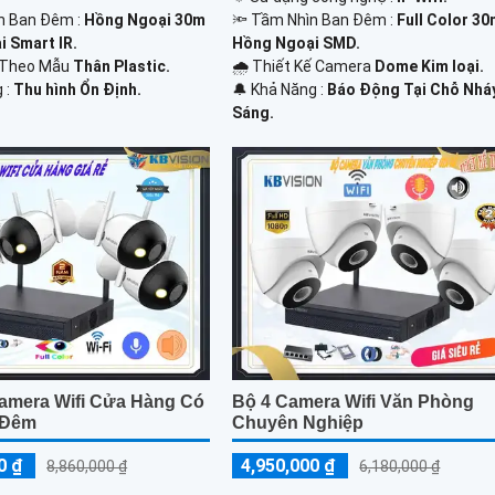
n Ban Đêm :
Hồng Ngoại 30m
🔦 Tầm Nhìn Ban Đêm :
Full Color 3
 Smart IR.
Hồng Ngoại SMD.
 Theo Mẫu
Thân Plastic.
🌧️ Thiết Kế Camera
Dome Kim loại.
g :
Thu hình Ổn Định.
️🔔 Khả Năng :
Báo Động Tại Chỗ Nhá
Sáng.
amera Wifi Cửa Hàng Có
Bộ 4 Camera Wifi Văn Phòng
 Đêm
Chuyên Nghiệp
0 ₫
4,950,000 ₫
8,860,000 ₫
6,180,000 ₫