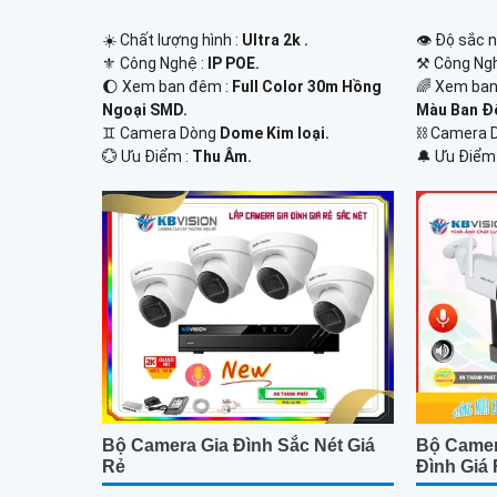
☀️ Chất lượng hình :
Ultra 2k .
👁 Độ sắc n
⚜️ Công Nghệ :
IP POE.
⚒ Công Ngh
🌔 Xem ban đêm :
Full Color 30m Hồng
🌈 Xem ban
Ngoại SMD.
Màu Ban Ð
♊ Camera Dòng
Dome Kim loại.
⛓ Camera 
️💮 Ưu Điểm :
Thu Âm.
️🔔 Ưu Điểm
Bộ Camera Gia Đình Sắc Nét Giá
Bộ Camer
Rẻ
Đình Giá