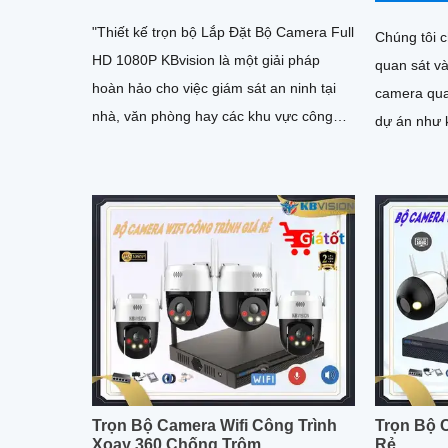
"Thiết kế trọn bộ Lắp Đặt Bộ Camera Full
Chúng tôi 
HD 1080P KBvision là một giải pháp
quan sát v
hoàn hảo cho việc giám sát an ninh tại
camera qua
nhà, văn phòng hay các khu vực công
dự án như 
cộng. Với độ nét 2
phòng,. . S
Trọn Bộ Camera Wifi Công Trình
Trọn Bộ C
Xoay 360 Chống Trộm
Rẻ