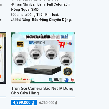
0m
❈ Tầm Nhìn Ban Đêm :
Full Color 20m
Hồng Ngoại SMD.
⛓ Camera Dòng
Thân Kim loại.
y
️🛃 Khả Năng :
Báo Động Chuyển Động.
Trọn Gói Camera Sắc Nét IP Dùng
Cho Cửa Hàng
4,399,000 ₫
6,260,000 ₫