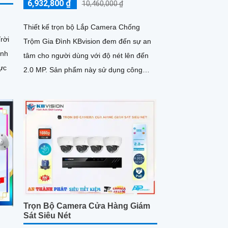
6,932,800 ₫
10,460,000 ₫
Thiết kế trọn bộ Lắp Camera Chống
rời
Trộm Gia Đình KBvision đem đến sự an
ỉnh
tâm cho người dùng với độ nét lên đến
ực
2.0 MP. Sản phẩm này sử dụng công
nghệ mới nhất được tích hợp từng...
Trọn Bộ Camera Cửa Hàng Giám
Sát Siêu Nét