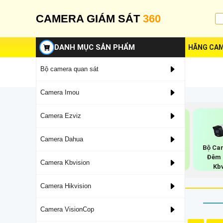
CAMERA GIÁM SÁT
360
DANH MỤC SẢN PHẨM
HÃNG CAM
Bộ camera quan sát
Camera Imou
Camera Ezviz
Camera Dahua
Bộ Camera Ghi Âm
Bộ Camera Chống
Bộ Ca
Kbvision
Trộm Kbvision
Đêm 
Camera Kbvision
Kb
Camera Hikvision
Camera VisionCop