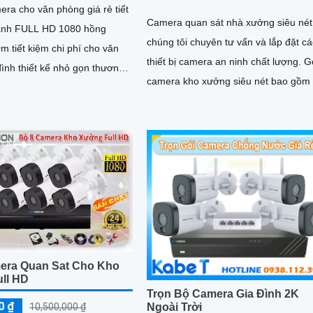
ra cho văn phòng giá rẻ tiết
Camera quan sát nhà xưởng siêu nét
ảnh FULL HD 1080 hồng
chúng tôi chuyên tư vấn và lắp đặt cá
m tiết kiệm chi phí cho văn
thiết bị camera an ninh chất lượng. Gói
ình thiết kế nhỏ gọn thương
camera kho xưởng siêu nét bao gồm
on giám sát ổn định
đầu ghi và 4 camera và ổ cứng lưu tr
era Quan Sat Cho Kho
ll HD
Trọn Bộ Camera Gia Đình 2K
0 ₫
10,500,000 ₫
Ngoài Trời