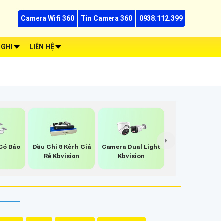
Camera Wifi 360
Tin Camera 360
0938.112.399
 GHI
LIÊN HỆ
Có Báo
Đầu Ghi 8 Kênh Giá
Camera Dual Light
g
Rẻ Kbvision
Kbvision