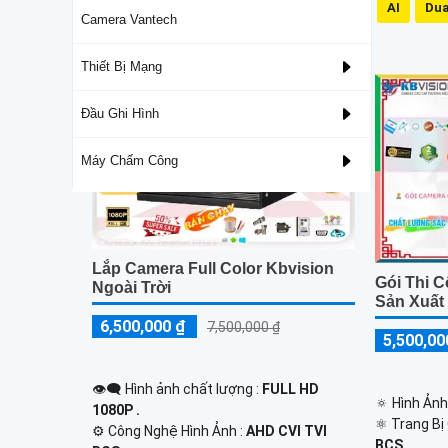
Mic Và Loa
IP66
3D DNR
AI
Dua
Camera Vantech
Mua Camera Kbvision Chiết Khấu Cao
Thiết Bị Mạng
Đầu Ghi Hình
Máy Chấm Công
Lắp Camera Full Color Kbvision
Gói Thi 
Ngoài Trời
Sản Xuất
6,500,000 ₫
7,500,000 ₫
5,500,00
👁️‍🗨 Hình ảnh chất lượng :
FULL HD
🔅 Hình Ảnh
1080P .
⚛️ Trang Bị
⚙ Công Nghệ Hình Ảnh :
AHD CVI TVI
BCS.