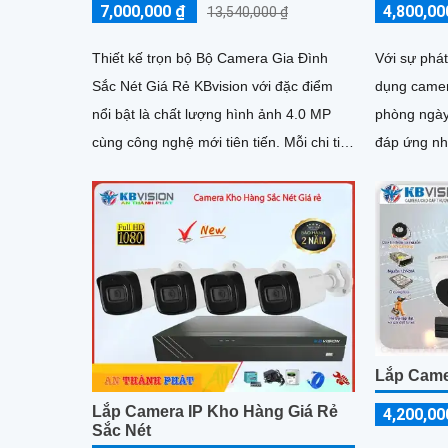
7,000,000 ₫
4,800,00
13,540,000 ₫
Thiết kế trọn bộ Bộ Camera Gia Đình
Với sự phát
Sắc Nét Giá Rẻ KBvision với đặc điểm
dụng camera
nổi bật là chất lượng hình ảnh 4.0 MP
phòng ngày 
cùng công nghệ mới tiên tiến. Mỗi chi tiết
đáp ứng nh
của sản phẩm đều được...
KBvision là
phải chăng
Lắp Came
Lắp Camera IP Kho Hàng Giá Rẻ
4,200,00
Sắc Nét