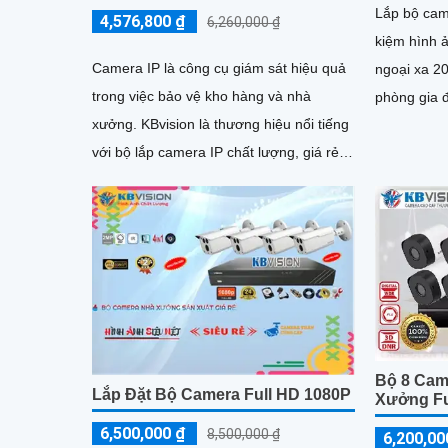
Lắp bộ came
4,576,800 ₫
6,260,000 ₫
kiệm hình 
Camera IP là công cụ giám sát hiệu quả
ngoại xa 20
trong việc bảo vệ kho hàng và nhà
phòng gia đ
xưởng. KBvision là thương hiệu nổi tiếng
hiệu kbvisi
với bộ lắp camera IP chất lượng, giá rẻ
và sắc nét
Bộ 8 Cam
Lắp Đặt Bộ Camera Full HD 1080P
Xưởng Fu
6,500,000 ₫
8,500,000 ₫
6,200,00