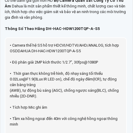
Có thể đánh giá gọn hơn HD
Bộ Camera Quan Sát Công Ty Có Thu
Âm
Dahua là một sản phẩm thiết kế thông minh, chất lượng cao và tiện
ích, thích hợp cho việc giám sát và bảo vệ an ninh trong các môi trường
gia đình và văn phòng.
Thông Số Theo Hãng DH-HAC-HDW1200TQP-A-S5
• Camera thế hệ S5 hỗ trợ HDCVI/HDTVI/AHD/ANALOG, tích hợp
OSDDAHUA DH-HAC-HDW1200TQP-A-S5
• Độ phân giải 2MP kích thước 1/2.7”, 30fps@1080P
• Thời gian thực không trễ hình, độ nhạy sáng tối thiểu
0.02Lux@F1.9(0Lux IR LED on), chế độ ngày đêm(ICR), tự động
cân bằng trắng
(AWB), tự động bù sáng (AGC), chống ngược sáng(BLC), chống
nhiễu (2D-DNR).
• Tích hợp Mic ghi âm
• Tầm xa hồng ngoại đến 40m với công nghệ hồng ngoại thông
minh