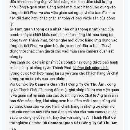
đến hình ảnh sáng đẹp với khả năng xem ban đêm chất lượng
nhờ Hồng Ngoại 30m. Công nghệ mới được hãng ứng dụng vào
từng chi tiết Phục vụ cho việc giám sát ngoại vi vào ban đêm trở
nên dễ dàng hơn, chắc chắn an toàn và bảo vệ tài sản của công
ty.
👍
Tầm quan trọng cao nhất nên chú trọng nhất
khác của
combo này là chiết khấu cao cho khách hàng khi mua hàng tại
công ty An Thành Phát. Công nghệ mới được hãng ứng dụng vào
từng chi tiết Phục vụ giảm bớt được chi phí đầu tư ban đầu và
đồng thời chắc chắn giá trị cho việc mua sắm camera quan sát
công ty.
Bên cạnh đó, các sản phẩm của combo này cũng được bảo hành
chính hãng tại công ty An Thành Phát.
Những tính năng chất
lượng được tích hợp
mang lại sự yên tâm cho khách hàng về chất
lượng và sự tin cậy của sản phẩm.
Với Combo
Bộ Camera Quan Sát Công Ty Có Thu Âm
, công
ty An Thành Phát đã mang đến một giải pháp tối ưu cho việc quản
lý và giám sát an ninh của các doanh nghiệp. Chất lượng hình ảnh
ban đêm sáng đẹp, khả năng xem ban đêm chất lượng cùng với
sự chiết khấu cao và bảo hành chính hãng là những ưu điểm nổi
trội của combo này. Nếu bạn đang có nhu cầu mua camera quan
sát cho công ty của mình, hãy đến với công ty An Thành Phát để
trải nghiệm Combo
Bộ Camera Quan Sát Công Ty Có Thu Âm
này.