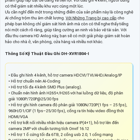
phẩm giúp lắp đặt dễ dàng và tiện lợi. Với đầu ghi 4 kênh, người dùng
có thể giám sát nhiều khu vực cùng một lúc.
Ưu cần nghĩ đến một trong những điểm của sản phẩm này là công nghệ
AI chống trộm thu âm chất lượng.
Với Những Trang bị cao cấp
cho
phép bạn không chỉ giám sát hình ảnh mà còn có thể nghe thấy tiếng
nói một cách rõ ràng, giúp tăng cường an ninh và bảo vệ tài sản. Với
đầu thu camera HD Anlog này, bạn sẽ có một giải pháp giám sát hoàn
hảo cho nhà ở, văn phòng, cửa hàng và nhiều nơi khác.
Thông Số Kỹ Thuật Đầu Ghi DH-XVR1B04-I
• Đầu ghi hình 4 kênh, hỗ trợ camera HDCVI/TVI/AHD/Analog/IP
• Hỗ trợ chuẩn nén AI-Coding
• Hỗ trợ tối đa 4 kênh SMD Plus (analog).
• Chuẩn nén hình ảnh H265+/H265 với hai luồng dữ liệu, độ phân
giải 1080P/720P@25/30 fps
• Hỗ trợ ghi hình camera độ phân giải 1080N/720P(1 fps – 25 fps),
960H/D1/CIF (1 fps–25/30 fps), cổng ra tín hiệu video đồng thời
HDMI/VGA
• Hỗ trợ kết nối nhiều nhãn hiệu camera IP(4+1), hỗ trợ lên đến
camera 2MP với chuẩn tương tích Onvif 16.12
• Hỗ trợ 1 ổ cứng tối đa 6TB, 2 cổng usb 2.0, 1 cổng mạng