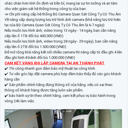
chắc chắn hơn tính ổn định và bền bỉ, mang lại sự tin tưởng và an tâm
cho việc giám sát hệ thống trong công ty của bạn.
📣 Chi phí nâng cấp hệ thống Bộ Camera Quan Sát Công Ty Có Thu Âm
Về nâng cấp dung lượng lưu trữ hình ảnh camera (khả năng lưu trữ hiện
tại của Bộ Camera Quan Sát Công Ty Có Thu Âm là 6-7 ngày):
Nếu muốn lưu hình ảnh, video trong 13 ngày - 14 ngày, bạn cần nâng
cấp lên ổ 1TB đổi bù 400.000 (VNĐ)
Nếu muốn lưu hình ảnh, video trong 28 ngày - 29 ngày), bạn cần nâng
cấp lên ổ 2TB đổi bù 1.500.000 (VNĐ)
Để mở rộng khả năng kết nối nhiều camera thì nâng cấp từ đầu ghi 4 lên
đầu ghi hình 8 kênh đổi bù 1.000.000 (VNĐ)
CAM KẾT VÀNG KHI LẮP CAMERA TẠI AN THÀNH PHÁT
✔️ Thi công nhanh gọn đảm bảo mỹ thuật tại công trình
✔️ Tư vấn góc lắp đặt camera phù hợp đảm bảo thấy đủ các góc khách
hàng cần
✔️ Sản phẩm chính hãng đúng thông số của hãng. nếu có sai theo
thông số khách hàng được tặng luôn sản phẩm.
✔️ bảo hành uy tín theo chính hãng, cam kết phục vụ bảo hành trong
vòng 24h làm việc.