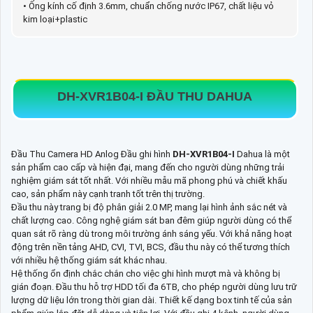
• Ống kính cố định 3.6mm, chuẩn chống nước IP67, chất liệu vỏ
kim loại+plastic
DH-XVR1B04-I
ĐẦU THU DAHUA
Đầu Thu Camera HD Anlog Đầu ghi hình
DH-XVR1B04-I
Dahua là một
sản phẩm cao cấp và hiện đại, mang đến cho người dùng những trải
nghiệm giám sát tốt nhất. Với nhiều mẫu mã phong phú và chiết khấu
cao, sản phẩm này cạnh tranh tốt trên thị trường.
Đầu thu này trang bị độ phân giải 2.0 MP, mang lại hình ảnh sắc nét và
chất lượng cao. Công nghệ giám sát ban đêm giúp người dùng có thể
quan sát rõ ràng dù trong môi trường ánh sáng yếu. Với khả năng hoạt
động trên nền tảng AHD, CVI, TVI, BCS, đầu thu này có thể tương thích
với nhiều hệ thống giám sát khác nhau.
Hệ thống ổn định chắc chắn cho việc ghi hình mượt mà và không bị
gián đoạn. Đầu thu hỗ trợ HDD tối đa 6TB, cho phép người dùng lưu trữ
lượng dữ liệu lớn trong thời gian dài. Thiết kế dạng box tinh tế của sản