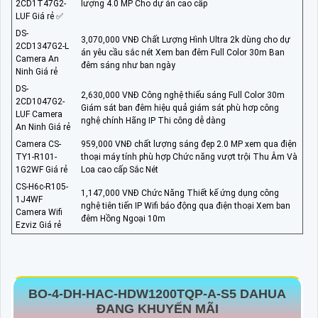
2CD1T47G2-
lượng 4.0 MP Cho dự án cao cấp
LUF Giá rẻ ✅
DS-
3,070,000 VNĐ Chất Lượng Hình Ultra 2k dùng cho dự
2CD1347G2-L
án yêu cầu sắc nét Xem ban đêm Full Color 30m Ban
Camera An
đêm sáng như ban ngày
Ninh Giá rẻ
DS-
2,630,000 VNĐ Công nghệ thiếu sáng Full Color 30m
2CD1047G2-
Giám sát ban đêm hiệu quả giám sát phù hơp công
LUF Camera
nghệ chính Hãng IP Thi công dễ dàng
An Ninh Giá rẻ
Camera CS-
959,000 VNĐ chất lượng sáng đẹp 2.0 MP xem qua điện
TY1-R101-
thoại máy tính phù hợp Chức năng vượt trội Thu Âm Và
1G2WF Giá rẻ
Loa cao cấp Sắc Nét
CS-H6c-R105-
1,147,000 VNĐ Chức Năng Thiết kế ứng dụng công
1J4WF
nghệ tiên tiến IP Wifi báo động qua điện thoại Xem ban
Camera Wifi
đêm Hồng Ngoại 10m
Ezviz Giá rẻ
BO-4-
DH-HAC-HDW1200TQP-A-S5
DAHUA
ĐANG KHUYẾN MÃI