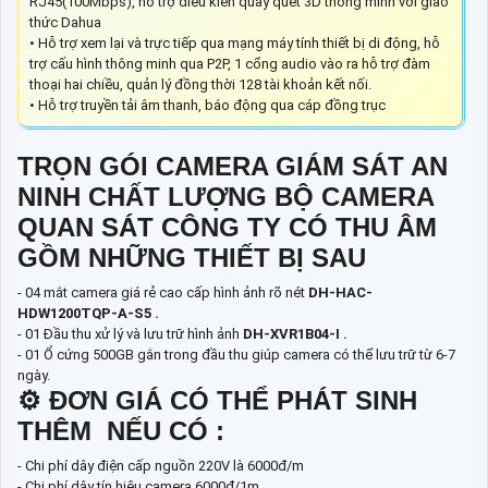
RJ45(100Mbps), hỗ trợ điều kiển quay quét 3D thông minh với giao
thức Dahua
• Hỗ trợ xem lại và trực tiếp qua mạng máy tính thiết bị di động, hỗ
trợ cấu hình thông minh qua P2P, 1 cổng audio vào ra hỗ trợ đàm
thoại hai chiều, quản lý đồng thời 128 tài khoản kết nối.
• Hỗ trợ truyền tải âm thanh, báo động qua cáp đồng trục
TRỌN GÓI CAMERA GIÁM SÁT AN
NINH CHẤT LƯỢNG BỘ CAMERA
QUAN SÁT CÔNG TY CÓ THU ÂM
GỒM NHỮNG THIẾT BỊ SAU
- 04 mắt camera giá rẻ cao cấp hình ảnh rõ nét
DH-HAC-
HDW1200TQP-A-S5 .
- 01 Đầu thu xử lý và lưu trữ hình ảnh
DH-XVR1B04-I .
- 01 Ổ cứng 500GB gắn trong đầu thu giúp camera có thể lưu trữ từ 6-7
ngày.
⚙ ĐƠN GIÁ CÓ THỂ PHÁT SINH
THÊM NẾU CÓ :
- Chi phí dây điện cấp nguồn 220V là 6000đ/m
- Chi phí dây tín hiệu camera 6000đ/1m