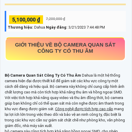
5,100,000 ₫
7,200,000 ₫
Thương hiệu:
Dahua
Ngày đăng:
3/21/2023 7:44:48 PM
GIỚI THIỆU VỀ
BỘ CAMERA QUAN SÁT
CÔNG TY CÓ THU ÂM
Bộ Camera Quan Sát Công Ty Có Thu Âm
Dahua là một hệ thống
camera hiện đại được thiết kế để giám sát các khu vực công ty một
cách dễ dàng và hiệu quả. Bộ camera này không chỉ cung cấp hình ảnh
chất lượng cao mà còn tích hợp khả năng thu âm và hồng ngoại SMD.
Với việc tích hợp khả năng quay video và thu âm đồng thời, bộ camera
giúp bạn không chỉ có thể quan sát mà còn nghe được âm thanh trong
khu vực đang được giám sát.
Công nghệ được tích hợp cao cấp
mang
lại lợi ích lớn trong việc theo dõi và bảo vệ an ninh công ty, đặc biệt là
trong các khu vực cần sự giám sát chặt chẽ như phòng kho, văn phòng
giám đốc, nhà máy sản xuất.
bộ camera này cũng tích hợp khả năng hồng ngoại SMD, cho phép