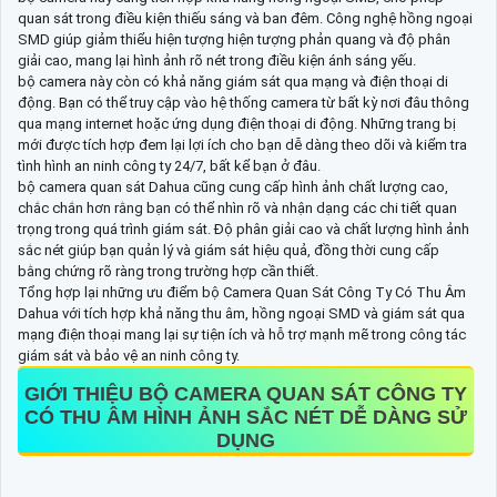
quan sát trong điều kiện thiếu sáng và ban đêm. Công nghệ hồng ngoại
SMD giúp giảm thiểu hiện tượng hiện tượng phản quang và độ phân
giải cao, mang lại hình ảnh rõ nét trong điều kiện ánh sáng yếu.
bộ camera này còn có khả năng giám sát qua mạng và điện thoại di
động. Bạn có thể truy cập vào hệ thống camera từ bất kỳ nơi đâu thông
qua mạng internet hoặc ứng dụng điện thoại di động. Những trang bị
mới được tích hợp đem lại lợi ích cho bạn dễ dàng theo dõi và kiểm tra
tình hình an ninh công ty 24/7, bất kể bạn ở đâu.
bộ camera quan sát Dahua cũng cung cấp hình ảnh chất lượng cao,
chắc chắn hơn rằng bạn có thể nhìn rõ và nhận dạng các chi tiết quan
trọng trong quá trình giám sát. Độ phân giải cao và chất lượng hình ảnh
sắc nét giúp bạn quản lý và giám sát hiệu quả, đồng thời cung cấp
bằng chứng rõ ràng trong trường hợp cần thiết.
Tổng hợp lại những ưu điểm bộ Camera Quan Sát Công Ty Có Thu Âm
Dahua với tích hợp khả năng thu âm, hồng ngoại SMD và giám sát qua
mạng điện thoại mang lại sự tiện ích và hỗ trợ mạnh mẽ trong công tác
giám sát và bảo vệ an ninh công ty.
GIỚI THIỆU
BỘ CAMERA QUAN SÁT CÔNG TY
CÓ THU ÂM
HÌNH ẢNH SẮC NÉT DỄ DÀNG SỬ
DỤNG