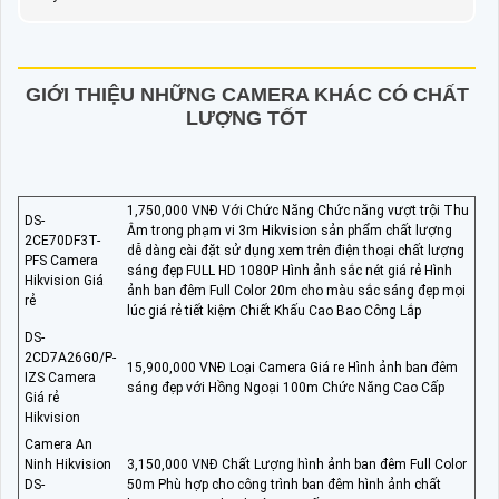
GIỚI THIỆU NHỮNG CAMERA KHÁC CÓ CHẤT
LƯỢNG TỐT
1,750,000 VNĐ Với Chức Năng Chức năng vượt trội Thu
DS-
Âm trong phạm vi 3m Hikvision sản phẩm chất lượng
2CE70DF3T-
dễ dàng cài đặt sử dụng xem trên điện thoại chất lượng
PFS Camera
sáng đẹp FULL HD 1080P Hình ảnh sắc nét giá rẻ Hình
Hikvision Giá
ảnh ban đêm Full Color 20m cho màu sắc sáng đẹp mọi
rẻ
lúc giá rẻ tiết kiệm Chiết Khấu Cao Bao Công Lắp
DS-
2CD7A26G0/P-
15,900,000 VNĐ Loại Camera Giá re Hình ảnh ban đêm
IZS Camera
sáng đẹp với Hồng Ngoại 100m Chức Năng Cao Cấp
Giá rẻ
Hikvision
Camera An
Ninh Hikvision
3,150,000 VNĐ Chất Lượng hình ảnh ban đêm Full Color
DS-
50m Phù hợp cho công trình ban đêm hình ảnh chất