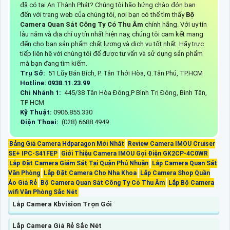
đã có tại An Thành Phát? Chúng tôi hão hứng chào đón bạn
đến với trang web của chúng tôi, nơi bạn có thể tìm thấy
Bộ
Camera Quan Sát Công Ty Có Thu Âm
chính hãng. Với uy tín
lâu năm và địa chỉ uy tín nhất hiện nay, chúng tôi cam kết mang
đến cho bạn sản phẩm chất lượng và dịch vụ tốt nhất. Hãy trực
tiếp liên hệ với chúng tôi để được tư vấn và sử dụng sản phẩm
mà bạn đang tìm kiếm.
Trụ Sở:
51 Lũy Bán Bích, P. Tân Thới Hòa, Q.Tân Phú, TP.HCM
Hotline: 0938.11.23.99
Chi Nhánh 1:
445/38 Tân Hòa Đông,P Bình Trị Đông, Bình Tân,
TP HCM
Kỹ Thuật:
0906.855.330
Điện Thoại:
(028) 6688.4949
Bảng Giá Camera Hdparagon Mới Nhất
Review Camera IMOU Cruiser
SE+ IPC-S41FEP
Giới Thiệu Camera IMOU Gọi Điện GK2CP-4C0WR
Lắp Đặt Camera Giám Sát Tại Quận Phú Nhuận
Lắp Camera Quan Sát
Văn Phòng
Lắp Đặt Camera Cho Nha Khoa
Lắp Camera Shop Quần
Áo Giá Rẻ
Bộ Camera Quan Sát Công Ty Có Thu Âm
Lắp Bộ Camera
wifi Văn Phòng Sắc Nét
Lắp Camera Kbvision Trọn Gói
Lắp Camera Giá Rẻ Sắc Nét