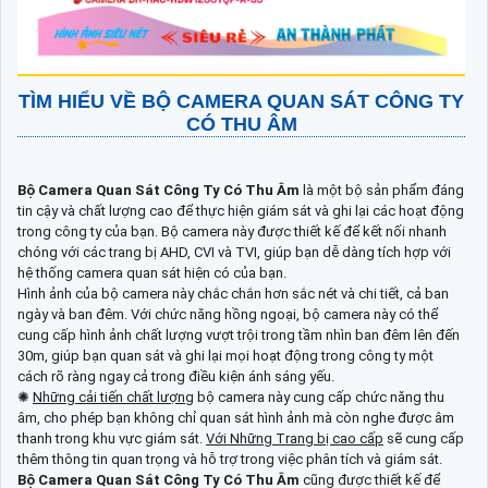
TÌM HIỂU VỀ
BỘ CAMERA QUAN SÁT CÔNG TY
CÓ THU ÂM
Bộ Camera Quan Sát Công Ty Có Thu Âm
là một bộ sản phẩm đáng
tin cậy và chất lượng cao để thực hiện giám sát và ghi lại các hoạt động
trong công ty của bạn. Bộ camera này được thiết kế để kết nối nhanh
chóng với các trang bị AHD, CVI và TVI, giúp bạn dễ dàng tích hợp với
hệ thống camera quan sát hiện có của bạn.
Hình ảnh của bộ camera này chắc chắn hơn sắc nét và chi tiết, cả ban
ngày và ban đêm. Với chức năng hồng ngoại, bộ camera này có thể
cung cấp hình ảnh chất lượng vượt trội trong tầm nhìn ban đêm lên đến
30m, giúp bạn quan sát và ghi lại mọi hoạt động trong công ty một
cách rõ ràng ngay cả trong điều kiện ánh sáng yếu.
✺
Những cải tiến chất lượng
bộ camera này cung cấp chức năng thu
âm, cho phép bạn không chỉ quan sát hình ảnh mà còn nghe được âm
thanh trong khu vực giám sát.
Với Những Trang bị cao cấp
sẽ cung cấp
thêm thông tin quan trọng và hỗ trợ trong việc phân tích và giám sát.
Bộ Camera Quan Sát Công Ty Có Thu Âm
cũng được thiết kế để