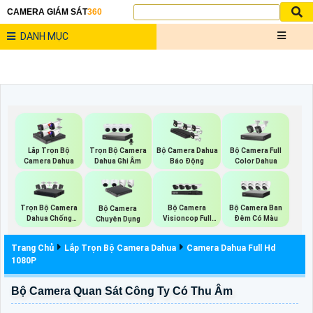
CAMERA GIÁM SÁT
360
DANH MỤC
Trọn Bộ Camera
Bộ Camera Full
Lắp Trọn Bộ
Bộ Camera Dahua
Dahua Ghi Âm
Color Dahua
Camera Dahua
Báo Động
Trọn Bộ Camera
Bộ Camera
Bộ Camera Ban
Bộ Camera
Dahua Chống
Visioncop Full
Đêm Có Màu
Chuyên Dụng
Trộm
Color
Trang Chủ
Lắp Trọn Bộ Camera Dahua
Camera Dahua Full Hd
1080P
Bộ Camera Quan Sát Công Ty Có Thu Âm