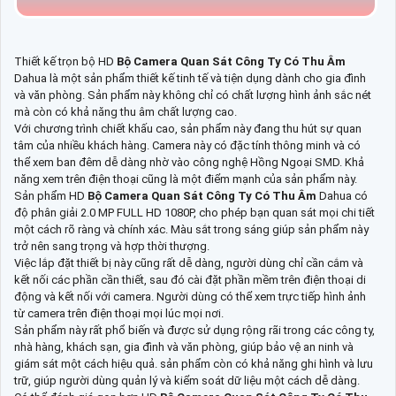
Thiết kế trọn bộ HD
Bộ Camera Quan Sát Công Ty Có Thu Âm
Dahua là một sản phẩm thiết kế tinh tế và tiện dụng dành cho gia đình
và văn phòng. Sản phẩm này không chỉ có chất lượng hình ảnh sắc nét
mà còn có khả năng thu âm chất lượng cao.
Với chương trình chiết khấu cao, sản phẩm này đang thu hút sự quan
tâm của nhiều khách hàng. Camera này có đặc tính thông minh và có
thể xem ban đêm dễ dàng nhờ vào công nghệ Hồng Ngoại SMD. Khả
năng xem trên điện thoại cũng là một điểm mạnh của sản phẩm này.
Sản phẩm HD
Bộ Camera Quan Sát Công Ty Có Thu Âm
Dahua có
độ phân giải 2.0 MP FULL HD 1080P, cho phép bạn quan sát mọi chi tiết
một cách rõ ràng và chính xác. Màu sắt trong sáng giúp sản phẩm này
trở nên sang trọng và hợp thời thượng.
Việc lắp đặt thiết bị này cũng rất dễ dàng, người dùng chỉ cần cắm và
kết nối các phần cần thiết, sau đó cài đặt phần mềm trên điện thoại di
động và kết nối với camera. Người dùng có thể xem trực tiếp hình ảnh
từ camera trên điện thoại mọi lúc mọi nơi.
Sản phẩm này rất phổ biến và được sử dụng rộng rãi trong các công ty,
nhà hàng, khách sạn, gia đình và văn phòng, giúp bảo vệ an ninh và
giám sát một cách hiệu quả. sản phẩm còn có khả năng ghi hình và lưu
trữ, giúp người dùng quản lý và kiểm soát dữ liệu một cách dễ dàng.